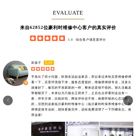
EVALUATE
62852
来自
位豪利时维修中心客户的真实评价





5.0
综合客户满意度评分
Lv6
坏孩子





手表出了些小问题，听朋友说起这家店，所以拿过来给店里维修师傅
看一下，店里环境很干净，服务态度很好，维修师傅很专业，没多久
就修好了，修完的手表跟新的一样，整体还是很不错的。很久没戴皮
带都裂开了，本来以为只能去王府井了，之后在点评看到这边有一
家，停车方便，比较好找，网友评价还不错，抱着怀疑的心态过来


的，没想到这家临沂豪利时维修中心（临沂豪利时保养维修中心）的
师傅是很专业的，很快更换完毕，还给免费清理了一下凹槽灰尘。推
荐这家!