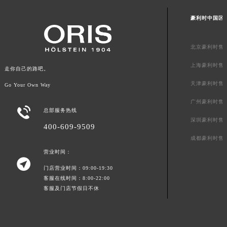
豪利时中国区
北京豪利时售
上海豪利时售
走你自己的路吧。
天津豪利时售
Go Your Own Way
广州豪利时售

总部服务热线
深圳豪利时售
400-609-9509
成都豪利时售
营业时间：

门店营业时间：09:00-19:30
客服在线时间：8:00-22:00
客服及门店节假日不休