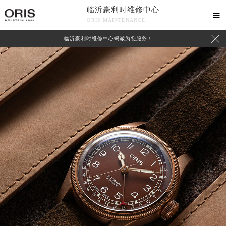
临沂豪利时维修中心

ORIS MAINTENANCE

临沂豪利时维修中心竭诚为您服务！
中心介绍
联系我们