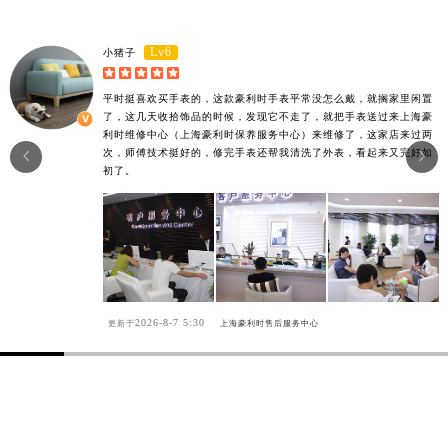
Lv6
小猪子





平时挺喜欢买手表的，这款豪利时手表平常没怎么戴，就搁家里闲置
了，这几天收拾饰品的时候，发现它不走了，就把手表送过来上海豪
利时维修中心（上海豪利时保养服务中心）来维修了，这家店来过两
次，师傅技术挺好的，修完手表还帮我清洗了外表，看起来又完好如


初了。
2026-8-7 5:30
更新于
上海豪利时售后服务中心