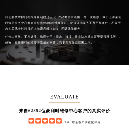
我们的技术部门在维修豪利时（oris）作品时非常谨慎。每一次维修，我们上海豪利
时售后服务中心都会为您提供3年的维修保证。此保证涵盖人工费用和备件，不同于
您购买腕表时获得的上海豪利时（oris）国际保修服务。
任何由事故、不当处理、错误使用（撞击、碰撞、将非防水腕表置于潮湿环境等）、
修改、操作进行的维修而造成的问题，均不在此保证范围之内。
EVALUATE
62852
来自
位豪利时维修中心客户的真实评价





5.0
综合客户满意度评分