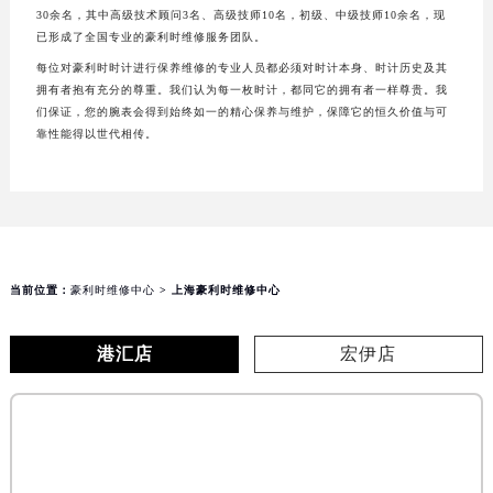
30余名，其中高级技术顾问3名、高级技师10名，初级、中级技师10余名，现
已形成了全国专业的豪利时维修服务团队。
每位对豪利时时计进行保养维修的专业人员都必须对时计本身、时计历史及其
拥有者抱有充分的尊重。我们认为每一枚时计，都同它的拥有者一样尊贵。我
们保证，您的腕表会得到始终如一的精心保养与维护，保障它的恒久价值与可
靠性能得以世代相传。
当前位置：
豪利时维修中心
> 上海豪利时维修中心
港汇店
宏伊店