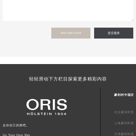
400-609-9509
提交服务
轻轻滑动下方栏目探索更多精彩内容
豪利时中国区
北京豪利时售
上海豪利时售
走你自己的路吧。
天津豪利时售
Go Your Own Way