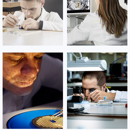
凯罗尔·切尔西
达芙妮·克劳迪娅
资深豪利时技师
资深豪利时技师
是豪利时维修中心
是豪利时维修中心
(豪利时保养维修中心)
(豪利时保养维修中心)
的高级技师之一
的高级技师之一
Beijing oris Maintain center
Shanghai oris Maintain center


北京豪利时维修
上海豪利时维修