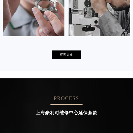


天津豪利时维修
上海豪利时保养
卡罗琳·卡桑德拉
辛迪·克莱门特
咨询更多
资深豪利时技师
资深豪利时技师
是豪利时维修中心
是豪利时维修中心
(豪利时保养维修中心)
(豪利时保养维修中心)
的高级技师之一
的高级技师之一
Chengdu oris Maintain center
Beijing oris Maintain center
PROCESS


成都豪利时维修
北京豪利时维修中心
上海豪利时维修中心延保条款