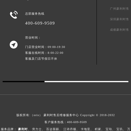
广州豪利时售

总部服务热线
深圳豪利时售
400-609-9509
成都豪利时售
营业时间：

门店营业时间：09:00-19:30
客服在线时间：8:00-22:00
客服及门店节假日不休
版权所有:（oris）
豪利时售后维修服务中心
Copyright © 2018-2032
客户服务热线：
400-609-9509
服务品牌：
豪利时
、
劳力士
、
百达翡丽
、
江诗丹顿
、
卡地亚
、
积家
、
宝珀
、
宝玑
、
万