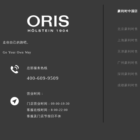
豪利时中国区
北京豪利时售
上海豪利时售
走你自己的路吧。
天津豪利时售
Go Your Own Way
广州豪利时售

总部服务热线
深圳豪利时售
400-609-9509
成都豪利时售
营业时间：

门店营业时间：09:00-19:30
客服在线时间：8:00-22:00
客服及门店节假日不休