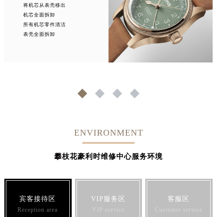
将机芯从表壳移出
机芯全面拆卸
所有机芯零件清洁
表壳全面拆卸
1
2
3
4
ENVIRONMENT
攀枝花豪利时维修中心服务环境
宾客接待区
VIP服务区
客服区
Reception area
VIP service
Customer service