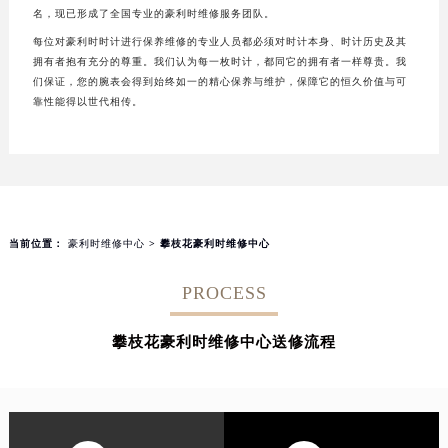
名，现已形成了全国专业的豪利时维修服务团队。
每位对豪利时时计进行保养维修的专业人员都必须对时计本身、时计历史及其
拥有者抱有充分的尊重。我们认为每一枚时计，都同它的拥有者一样尊贵。我
们保证，您的腕表会得到始终如一的精心保养与维护，保障它的恒久价值与可
靠性能得以世代相传。
当前位置：
豪利时维修中心
> 攀枝花豪利时维修中心
PROCESS
攀枝花豪利时维修中心送修流程