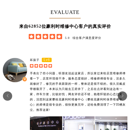
EVALUATE
62852
来自
位豪利时维修中心客户的真实评价





5.0
综合客户满意度评分
Lv6
坏孩子





手表出了些小问题，听朋友说起这家店，所以拿过来给店里维修师傅
看一下，店里环境很干净，服务态度很好，维修师傅很专业，没多久
就修好了，修完的手表跟新的一样，整体还是很不错的。很久没戴皮
带都裂开了，本来以为只能去王府井了，之后在点评看到这边有一
家，停车方便，比较好找，网友评价还不错，抱着怀疑的心态过来


的，没想到这家攀枝花豪利时维修中心（攀枝花豪利时保养维修中
心）的师傅是很专业的，很快更换完毕，还给免费清理了一下凹槽灰
尘。推荐这家!