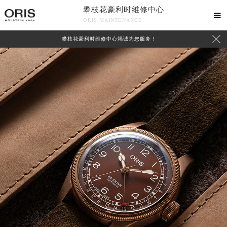
攀枝花豪利时维修中心

ORIS MAINTENANCE

攀枝花豪利时维修中心竭诚为您服务！
中心介绍
联系我们