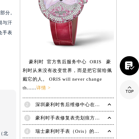
脏部分。
期与汗
免手表
豪利时 官方售后服务中心 ORIS 豪

利时从来没有改变世界，而是把它留给佩
戴它的人。 ORIS will never change

th......
详情 >
2
深圳豪利时售后维修中心在哪里？
提前预约）
3
豪利时手表修复表壳划痕方法有什么？
4
瑞士豪利时手表（Oris）的保养方式！
（北