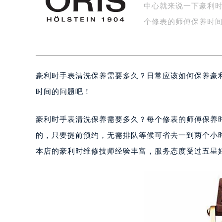
中心就来说一下豪利时
盐城市盐都区世纪大道5号盐城金融城写
泰州市海陵区永定东路399号置地商
个修表的师傅保养时
宁波市江北区大闸南路500号来福士广
杭州市上城区钱江路1366号华润大厦
金华市金东区东市南街777号金华万达
豪利时手表清洗保养需要多久？日常应该如何保养豪
绍兴市越城区胜利东路379号世茂天
嘉兴市南湖区广益路705号嘉兴世界贸
时间的问题吧！
南昌市红谷滩新区红谷中大道998号
济南市历下区经十路11111号华润中
豪利时手表清洗保养需要多久？每个修表的师傅保养
广州市天河区天河路230号万菱汇国
的，只要提前预约，无需排队等候可省去一到两个小
广州市越秀区环市东路371-375号
本店的豪利时维修技师经验丰富，服务态度受过五星
深圳市罗湖区深南东路5001号华润大
惠州市惠城区江北文昌一路7号华贸大
厦门市思明区湖滨东路95号华润大厦写
福州市鼓楼区五四路128-1号恒力城
成都市锦江区人民东路6号SAC东原中