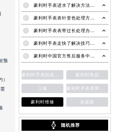
5
豪利时手表进水了解决方法盘点
预
6
豪利时手表表针变色处理方法盘点
7
豪利时手表表带过长处理办法大全
8
豪利时手表走快了解决技巧大全
）
9
豪利时中国官方售后服务中心｜全部网点地址与客服热线权威信息公示（2026年7月最新）
前预
豪利时手表的表壳清洁方法
豪利时售后
约）
上海
豪利时手表表带安装
（需
豪利时维修
依波路
预
随机推荐