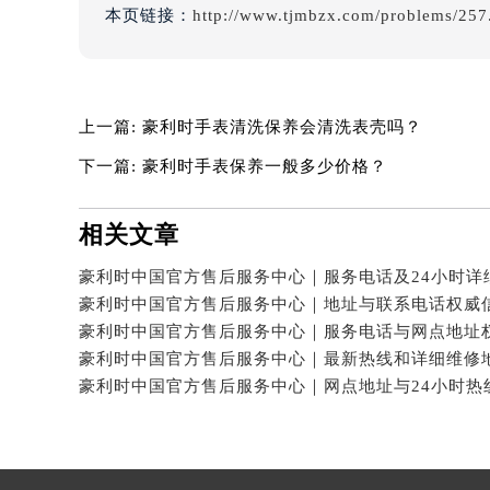
本页链接：
http://www.tjmbzx.com/problems/257
吉林省四平市铁东区紫气大路与南九
吉林省松原市宁江区五环大街豪利时
吉林省通化市东昌区环通乡江南大街
吉林省延边市延吉市解放路豪利时售
上一篇:
豪利时手表清洗保养会清洗表壳吗？
辽宁省鞍山市铁东区站前街豪利时售
下一篇:
豪利时手表保养一般多少价格？
辽宁省本溪市平山区胜利路豪利时售
辽宁省朝阳市双塔区新华路豪利时售
相关文章
辽宁省丹东市振兴区七经街豪利时售
辽宁省抚顺市新抚区东一路豪利时售
辽宁省阜新市海州区解放大街豪利时
辽宁省葫芦岛市连山区中央路豪利时
辽宁省锦州市古塔区中央大街豪利时
辽宁省辽阳市白塔区新运大街豪利时
辽宁省盘锦市兴隆台区石油大街豪利
辽宁省铁岭市银州区南马路豪利时售
辽宁省营口市站前区市府路与渤海大