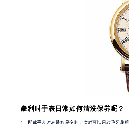
重庆市江北区观音桥步行街2号融恒时
长沙市芙蓉区定王台街道建湘路393
郑州市二七区铭功路10号华润大厦写字
太原市迎泽区解放路15号亨得利名
沈阳市沈河区中街路137号亨得利名
沈阳市沈河区中街路83号亨得利名
乌鲁木齐市天山区红山路26号时代广场
温州市鹿城区锦绣路1067号置信广场
哈尔滨市道里区友谊西路600号富力中
大连市中山区人民路15号国际金融大
佛山市禅城区季华五路57号万科金融中
东莞市东城街道鸿福东路1号民盈国贸
无锡市梁溪区人民中路139号恒隆广场
豪利时手表日常如何清洗保养呢？
南通市崇川区工农路57号圆融广场写字
苏州市苏州工业园区星港街199号苏州
1、配戴手表时表带容易变脏，这时可以用软毛牙刷
武汉市江汉区解放大道686号世界贸易