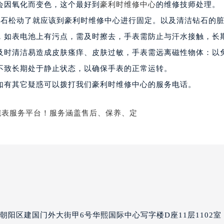
会因氧化而变色，这个最好到
豪利时维修中心
的维修技师处理。
楼1224室（需提前预约）
钻石松动了就应该到豪利时维修中心进行固定。以及清洁钻石的
大厦B座12楼03室（需提前预约）
心写字楼A座7楼709室（需提前预约）
，如表电池上有污点，需及时擦去，手表需防止与汗水接触，长
2层04室（需提前预约）
及时清洁易造成皮肤瘙痒、皮肤过敏，手表需远离磁性物体：以
心A座907室（需提前预约）
不致长期处于静止状态，以确保手表的正常运转。
A座(旺进大厦)18层09室（需提前预约）
，如有其它疑惑可以拨打我们豪利时维修中心的服务电话。
国际金融中心14楼14D（需提前预约）
广场写字楼10层06室（需提前预约）
心写字楼B座13层07室（需提前预约）
安国际中心E座6楼10室（需提前预约）
B座17层1707室（需提前预约）
写字楼A座10层1002室（需提前预约）
心东1幢20楼2002室（需提前预约）
街70号华润万象城写字楼（鄂尔多斯大厦）23层2326室（需
州中心写字楼21层2102室（需提前预约）
阳区建国门外大街甲6号华熙国际中心写字楼D座11层1102室
国际金融中心写字楼20层01室（需提前预约）