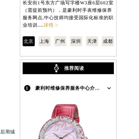
长安街1号东方广场写字楼W3座6层602室
桥路3号港汇
（需提前预约），是豪利时手表维修保养
（需提前预
）
服务网点,中心技师均接受国际化标准的职
服务网点,
业培训....
详情 >
业培训....
详
北京
上海
广州
深圳
天津
成都
推荐阅读
1
豪利时维修保养服务中心介绍 | Oris
之后用绒