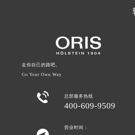
辽宁省沈阳市沈河区中街路137号亨
辽宁省沈阳市沈河区中街路83号亨
北京市朝阳区建国门外大街甲6号华熙
北京市东城区东长安街1号王府井东方
河北省保定市竞秀区朝阳北大街北国
内蒙古自治区阿拉善盟市左旗土尔扈
内蒙古自治区巴彦淖尔市临河区新华
内蒙古自治区包头市青山区幸福路甲
走你自己的路吧。
内蒙古自治区赤峰市红山区哈达街豪
Go Your Own Way
内蒙古自治区鄂尔多斯市东胜区伊金
内蒙古自治区呼伦贝尔市海拉尔区中

总部服务热线
内蒙古自治区通辽市科尔沁区明仁大
400-609-9509
内蒙古自治区乌海市海勃湾区人民南
内蒙古自治区乌兰察布市集宁区恩和
内蒙古自治区锡林郭勒盟市锡林浩特
营业时间：

内蒙古自治区兴安盟市乌兰浩特市兴