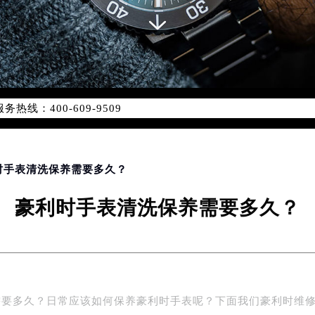
网络优化升级公告
线：400-609-9509
09-9509，服务覆盖中国大陆、香港、澳门、台湾全部区域（非大陆
网点地址：
国际中心写字楼D座11层1102室（北京总部）（需提前预约）
字楼W3座6层602室（需提前预约）
利时手表清洗保养需要多久？
融中心写字楼26层2603室（需提前预约）
豪利时手表清洗保养需要多久？
2座37层3705室（需提前预约）
际广场写字楼8层806室（需提前预约）
南京中心写字楼22层C1-1室（需提前预约）
中心写字楼5号楼10层1008室（需提前预约）
FC国际金融中心写字楼35层3508室（需提前预约）
需要多久？日常应该如何保养豪利时手表呢？下面我们豪利时维
楼1号楼18层1803室（需提前预约）