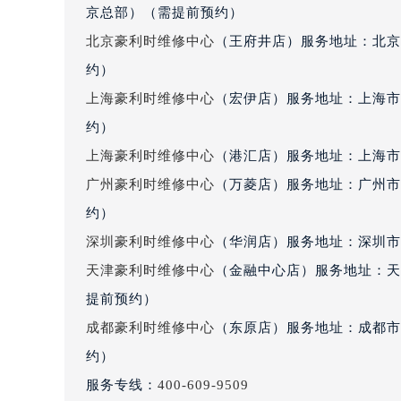
京总部）（需提前预约）
黑龙江省大庆市萨尔图区会战大街豪
黑龙江省鹤岗市向阳区红军路豪利时
北京豪利时维修中心
（王府井店）服务地址：北京
黑龙江省黑河市爱辉区中央街豪利时
约）
黑龙江省鸡西市鸡冠区红军路豪利时
上海豪利时维修中心
（宏伊店）服务地址：上海市
黑龙江省佳木斯市向阳区长安路豪利
约）
黑龙江省牡丹江市东安区太平路豪利
上海豪利时维修中心
（港汇店）服务地址：上海市徐
黑龙江省七台河市桃山区大同街豪利
广州豪利时维修中心
（万菱店）服务地址：广州市天
黑龙江省齐齐哈尔市龙沙区龙华路豪
约）
黑龙江省双鸭山市尖山区新兴大街豪
黑龙江省绥化市北林区新华街与康庄
深圳豪利时维修中心
（华润店）服务地址：深圳市罗
黑龙江省伊春市伊美区通河路豪利时
天津豪利时维修中心
（金融中心店）服务地址：天津
吉林省白城市洮北区明仁南街豪利时
提前预约）
吉林省白山市浑江区浑江大街豪利时
成都豪利时维修中心
（东原店）服务地址：成都市锦
吉林省吉林市船营区河南街豪利时售
约）
吉林省辽源市龙山区人民大街豪利时
服务专线：
400-609-9509
吉林省梅河口市新华街道梅河大街豪