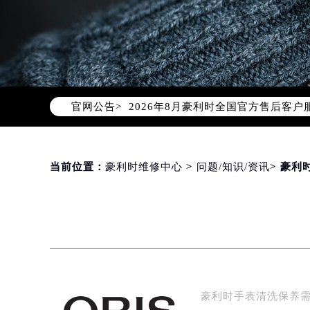
2026年8月豪利时中国区售后服务
2026年8月豪利时全国官方售后客户服务热
官网公告>
豪利时官方全国统一服务热线400-6
2026年8月豪利时售后服务中心最新
北京市朝阳区建国门外大街甲6号华熙
北京市东城区东长安街1号东方广场写
当前位置：
豪利时维修中心
>
问题/知识/资讯
> 豪
天津市和平区赤峰道136号天津国际金
上海市徐汇区虹桥路3号港汇中心写字楼
上海市黄浦区南京东路299号宏伊国
南京市秦淮区中山南路1号（新街口）
常州市新北区龙锦路1590号现代传媒
徐州市鼓楼区淮海东路29号苏宁广场I
豪利时手表清洗保养
扬州市邗江区国展路29号星耀天地写字