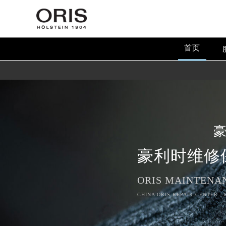
首页
豪利时维修
ORIS MAINTENA
CHINA ORIS REPAIR CENTER -