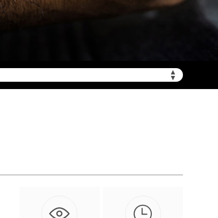
▲
需加拨“+86”）
▼

修