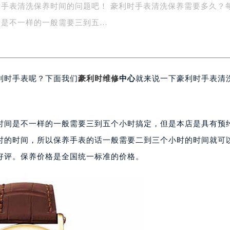
手表清洗保养时间的问题吧！ 豪利时手表清洗保养需要多久？
字楼1号楼16层1604室（需提前预约）
务中心东塔写字楼（华润万象城）17层1706室（需提前预约）
间是不一样的一般需要三到五…
场办公楼20层2009室（需提前预约）
写字楼A座5层503-5室（需提前预约）
广场写字楼4号楼22层2209室（需提前预约）
利时手表呢？下面我们
豪利时维修
中心
就来说一下豪利时手表清
际中心写字楼8层805室（需提前预约）
易中心写字楼A座13层1304室（需提前预约）
绿地双子塔（中央广场）A1座办公楼14层07室（需提前预约）
心写字楼（万象城）15层1508室（需提前预约）
时间是不一样的一般需要三到五个小时搞定，但是本店是具有预
际中心写字楼A塔7层704室（需提前预约）
时的时间，所以保养手表的话一般需要二到三个小时的时间就可
世界贸易中心大厦南塔写字楼15层07室（需提前预约）
好评。保养价格是全国统一标准的价格。
厦写字楼17层1701室（需提前预约）
厦写字楼1座30层05室（需提前预约）
字楼B座11层1104室（需提前预约）
写字楼15层03室（需提前预约）
心写字楼24层2406B室（需提前预约）