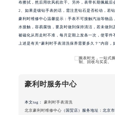
布擦拭，然后用吹风机吹干。另外，表带长期佩戴后
南宁市青秀区金湖路59号地王大厦12
2、如果是镶钻手表的话，需注意钻石是否松动，若
合肥市蜀山区潜山路111号万象城华润
泉州市丰泽区宝洲路729号浦西万达中
豪利时维修中心温馨提示：手表不可接触汽油等物品
青岛市南区山东路6号华润大厦B座2
水接触，容易腐蚀，要及时做到保持清洁，若未做到
烟台市芝罘区胜利路139号万达金融中
被磁化从而走时不准，每月定期上发条一次，使零件
长春市朝阳区西安大路727号中银大厦
上述是有关“豪利时手表清洗保养需要多久？”内容
贵阳市南明区都司高架桥路33号亨特
昆明市盘龙区北京路928号同德昆明
石家庄市长安区中山东路39号勒泰中
西安市碑林区南关正街88号华侨城长
海口市龙华区金贸东路5号海口华润大厦
豪利时服务中心
唐山市路南区新华东道100号万达广场
台州市椒江区东海大道1800号腾达中
内蒙古自治区呼和浩特市玉泉区大学西
本文tag：
豪利时手表清洗
甘肃省兰州市七里河区西津西路16号兰
北京豪利时维修中心
（国贸店）服务地址：北京市朝
重庆市解放碑渝中区民权路28号英利