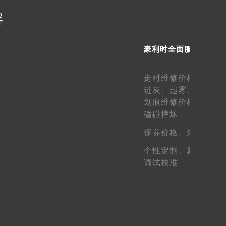
容
需提前预约）
豪利时全面服务
走时维修价格、
走快
进灰、
起雾、
生锈维
划痕维修价格、
表壳
磕碰摔坏
保养价格、
外观维护
个性定制、
真假鉴定
调试校准