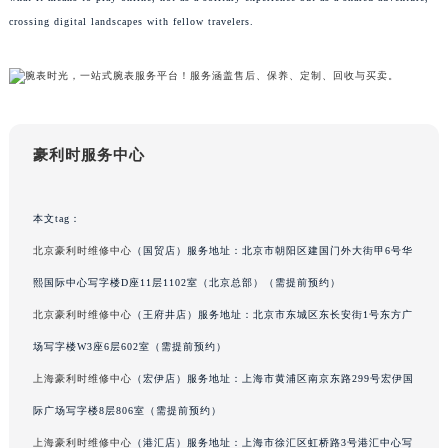
辽宁省沈阳市沈河区中街路83号亨得利名表维修授权店1楼豪利时售后服务中心（需提前预约）
crossing digital landscapes with fellow travelers.
北京市朝阳区建国门外大街甲6号华熙国际中心D座11层1102室豪利时售后服务中心（北京总部）（需提前预约）
北京市东城区东长安街1号王府井东方广场W3座6层602室豪利时售后服务中心（需提前预约）
河北省保定市竞秀区朝阳北大街北国先天下豪利时售后服务中心（需提前预约）
内蒙古自治区阿拉善盟市左旗土尔扈特大街豪利时售后服务中心（需提前预约）
豪利时服务中心
内蒙古自治区巴彦淖尔市临河区新华街豪利时售后服务中心（需提前预约）
内蒙古自治区包头市青山区幸福路甲3号王府井百货名表维修豪利时售后服务中心（需提前预约）
内蒙古自治区赤峰市红山区哈达街豪利时售后服务中心（需提前预约）
本文tag：
内蒙古自治区鄂尔多斯市东胜区伊金霍洛街豪利时售后服务中心（需提前预约）
北京豪利时维修中心
（国贸店）服务地址：北京市朝阳区建国门外大街甲6号华
内蒙古自治区呼伦贝尔市海拉尔区中央街豪利时售后服务中心（需提前预约）
熙国际中心写字楼D座11层1102室（北京总部）（需提前预约）
内蒙古自治区通辽市科尔沁区明仁大街豪利时售后服务中心（需提前预约）
北京豪利时维修中心
（王府井店）服务地址：北京市东城区东长安街1号东方广
内蒙古自治区乌海市海勃湾区人民南路豪利时售后服务中心（需提前预约）
场写字楼W3座6层602室（需提前预约）
内蒙古自治区乌兰察布市集宁区恩和大街豪利时售后服务中心（需提前预约）
上海豪利时维修中心
（宏伊店）服务地址：上海市黄浦区南京东路299号宏伊国
内蒙古自治区锡林郭勒盟市锡林浩特市光明街与额尔敦路交叉口豪利时售后服务中心（需提前预约）
际广场写字楼8层806室（需提前预约）
内蒙古自治区兴安盟市乌兰浩特市兴安大街豪利时售后服务中心（需提前预约）
山西省大同市平城区迎宾街豪利时售后服务中心（需提前预约）
上海豪利时维修中心
（港汇店）服务地址：上海市徐汇区虹桥路3号港汇中心写