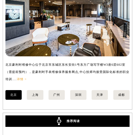
江苏省常州市新北区龙锦路1590号现代传媒中心5号楼10层1008室豪利时售后服务中心（需提前预约）
江苏省淮安市清江浦区淮海北路豪利时售后服务中心（需提前预约）
江苏省连云港市海州区通灌北路豪利时售后服务中心（需提前预约）
江苏省南京市秦淮区中山南路1号南京中心22层22-C1-C3室豪利时售后服务中心（需提前预约）
江苏省宿迁市宿城区西湖路豪利时售后服务中心（需提前预约）
江苏省泰州市海陵区永定东路399号置地商务中心东塔（华润万象城）17层1706室豪利时售后服务中心（需提前预约）
江苏省徐州市鼓楼区淮海东路29号苏宁广场IFC国际金融中心35层3508室豪利时售后服务中心（需提前预约）
北京豪利时维修中心位于北京市东城区东长安街1号东方广场写字楼W3座6层602室
上
江苏省盐城市盐都区世纪大道5号盐城金融城写字楼1号楼16层1604室豪利时售后服务中心（需提前预约）
（需提前预约），是豪利时手表维修保养服务网点,中心技师均接受国际化标准的职业
提
江苏省扬州市邗江区国展路29号星耀天地写字楼1号楼18层1803室豪利时售后服务中心（需提前预约）
培训....
详情 >
训..
江苏省镇江市京口区中山东路豪利时售后服务中心（需提前预约）
江西省抚州市临川区赣东大道豪利时售后服务中心（需提前预约）
北京
上海
广州
深圳
天津
成都
江西省赣州市章贡区文清路豪利时售后服务中心（需提前预约）
江西省吉安市吉州区井冈山大道豪利时售后服务中心（需提前预约）
江西省景德镇市珠山区珠山中路豪利时售后服务中心（需提前预约）
推荐阅读
江西省九江市浔阳区浔阳路豪利时售后服务中心（需提前预约）
江西省南昌市红谷滩新区红谷中大道998号绿地双子塔（中央广场）A1座办公楼14层1407室豪利时售后服务中心（需提前预约）