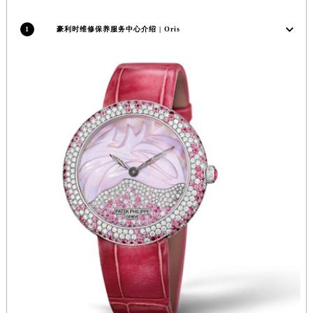
江西省萍乡市安源区萍安北大道与康庄路交叉口豪利时售后服务中心（需提前预约）
1
豪利时维修保养服务中心介绍 | Oris
江西省上饶市信州区滨江西路豪利时售后服务中心（需提前预约）
江西省新余市渝水区北湖西路豪利时售后服务中心（需提前预约）
江西省宜春市袁州区中山中路豪利时售后服务中心（需提前预约）
江西省鹰潭市月湖区胜利东路豪利时售后服务中心（需提前预约）
山东省德州市德城区东风中路豪利时售后服务中心（需提前预约）
山东省东营市东营区济南路豪利时售后服务中心（需提前预约）
山东省济南市历下区经十路11111号华润中心写字楼（万象城）15层1508室豪利时售后服务中心（需提前预约）
山东省济宁市任城区太白楼路豪利时售后服务中心（需提前预约）
山东省莱芜市文化南路8号银座商城名表维修一楼名表维修豪利时售后服务中心（需提前预约）
山东省临沂市兰山区解放路豪利时售后服务中心（需提前预约）
山东省日照市东港区烟台路豪利时售后服务中心（需提前预约）
山东省泰安市泰山区财源街道泰山大街豪利时售后服务中心（需提前预约）
山东省威海市环翠区新威海路89号振华商厦一楼名表维修豪利时售后服务中心（需提前预约）
山东省潍坊市奎文区东风东街豪利时售后服务中心（需提前预约）
山东省枣庄市滕州市北辛路与善国路交叉口豪利时售后服务中心（需提前预约）