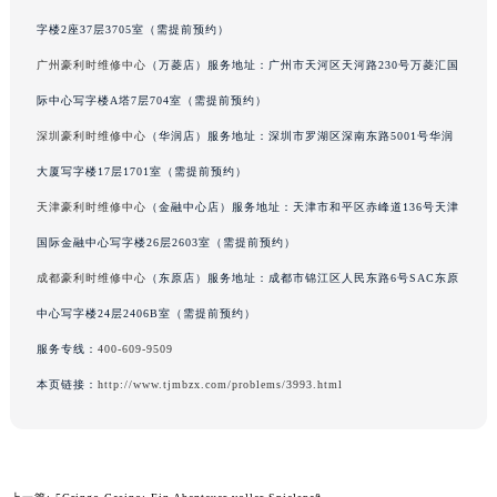
山西省晋城市城区黄华街豪利时售后服务中心（需提前预约）
字楼2座37层3705室（需提前预约）
山西省晋中市榆次区顺城街豪利时售后服务中心（需提前预约）
广州豪利时维修中心
（万菱店）服务地址：广州市天河区天河路230号万菱汇国
山西省临汾市尧都区解放路豪利时售后服务中心（需提前预约）
际中心写字楼A塔7层704室（需提前预约）
山西省吕梁市离石区永宁中路与建设街交叉口豪利时售后服务中心（需提前预约）
深圳豪利时维修中心
（华润店）服务地址：深圳市罗湖区深南东路5001号华润
山西省朔州市朔城区怡西路与鄯阳西街交汇处豪利时售后服务中心（需提前预约）
大厦写字楼17层1701室（需提前预约）
山西省忻州市忻府区和平东街与七一南路交叉口豪利时售后服务中心（需提前预约）
天津豪利时维修中心
（金融中心店）服务地址：天津市和平区赤峰道136号天津
山西省阳泉市郊区平阳东街与新城大道交叉口豪利时售后服务中心（需提前预约）
山西省运城市盐湖区河东街豪利时售后服务中心（需提前预约）
国际金融中心写字楼26层2603室（需提前预约）
山西省长治市潞州区英雄中路豪利时售后服务中心（需提前预约）
成都豪利时维修中心
（东原店）服务地址：成都市锦江区人民东路6号SAC东原
山西省太原市迎泽区迎泽街道解放路15号亨得利名表维修授权店3楼豪利时售后服务中心（需提前预约）
中心写字楼24层2406B室（需提前预约）
天津市和平区赤峰道136号天津国际金融中心26层2603室豪利时售后服务中心（需提前预约）
服务专线：
400-609-9509
安徽省安庆市迎江区人民路豪利时售后服务中心（需提前预约）
本页链接：
http://www.tjmbzx.com/problems/3993.html
安徽省蚌埠市蚌山区淮河路豪利时售后服务中心（需提前预约）
安徽省亳州市谯城区魏武大道豪利时售后服务中心（需提前预约）
安徽省池州市贵池区长江路豪利时售后服务中心（需提前预约）
安徽省滁州市琅琊区南谯北路豪利时售后服务中心（需提前预约）