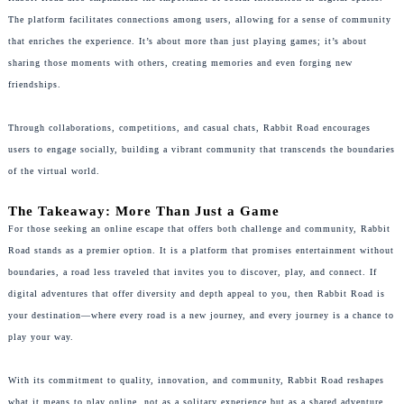
吉林省松原市宁江区五环大街豪利时售后服务中心（需提前预约）
The platform facilitates connections among users, allowing for a sense of community
that enriches the experience. It’s about more than just playing games; it’s about
吉林省通化市东昌区环通乡江南大街豪利时售后服务中心（需提前预约）
sharing those moments with others, creating memories and even forging new
吉林省延边市延吉市解放路豪利时售后服务中心（需提前预约）
friendships.
辽宁省鞍山市铁东区站前街豪利时售后服务中心（需提前预约）
辽宁省本溪市平山区胜利路豪利时售后服务中心（需提前预约）
Through collaborations, competitions, and casual chats, Rabbit Road encourages
辽宁省朝阳市双塔区新华路豪利时售后服务中心（需提前预约）
users to engage socially, building a vibrant community that transcends the boundaries
辽宁省丹东市振兴区七经街豪利时售后服务中心（需提前预约）
of the virtual world.
辽宁省抚顺市新抚区东一路豪利时售后服务中心（需提前预约）
The Takeaway: More Than Just a Game
辽宁省阜新市海州区解放大街豪利时售后服务中心（需提前预约）
For those seeking an online escape that offers both challenge and community, Rabbit
辽宁省葫芦岛市连山区中央路豪利时售后服务中心（需提前预约）
Road stands as a premier option. It is a platform that promises entertainment without
辽宁省锦州市古塔区中央大街豪利时售后服务中心（需提前预约）
boundaries, a road less traveled that invites you to discover, play, and connect. If
digital adventures that offer diversity and depth appeal to you, then Rabbit Road is
辽宁省辽阳市白塔区新运大街豪利时售后服务中心（需提前预约）
your destination—where every road is a new journey, and every journey is a chance to
辽宁省盘锦市兴隆台区石油大街豪利时售后服务中心（需提前预约）
play your way.
辽宁省铁岭市银州区南马路豪利时售后服务中心（需提前预约）
辽宁省营口市站前区市府路与渤海大街交叉口豪利时售后服务中心（需提前预约）
With its commitment to quality, innovation, and community, Rabbit Road reshapes
辽宁省沈阳市沈河区中街路137号亨得利名表维修授权店1楼豪利时售后服务中心（需提前预约）
what it means to play online, not as a solitary experience but as a shared adventure,