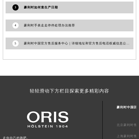
广东省汕尾市城区香洲街道园林社区翠园街豪利时售后服务中心（需提前预约）
3
豪利时如何查生产日期
广东省韶关市武江区芙蓉新区与老城中心交汇处豪利时售后服务中心（需提前预约）
广东省深圳市罗湖区深南东路5001号华润大厦17层1701室豪利时售后服务中心（需提前预约）
4
豪利时手表走走停停处理办法推荐
广东省阳江市江城区东风一路豪利时售后服务中心（需提前预约）
广东省云浮市云城区金山路豪利时售后服务中心（需提前预约）
5
豪利时中国官方售后服务中心｜详细地址和官方售后电话权威信息公示（2026年7月最新）
广东省湛江市赤坎区观海北路豪利时售后服务中心（需提前预约）
广东省肇庆市端州区信安大道与砚都大道交汇处豪利时售后服务中心（需提前预约）
广西壮族自治区百色市右江区中山二路豪利时售后服务中心（需提前预约）
广西壮族自治区北海市海城区北京路豪利时售后服务中心（需提前预约）
广西壮族自治区崇左市江州区石景林街道友谊大道与丽川路交汇处豪利时售后服务中心（需提前预约）
轻轻滑动下方栏目探索更多精彩内容
广西壮族自治区防城港市港口区金花茶大道豪利时售后服务中心（需提前预约）
广西壮族自治区贵港市港北区港城街道布山大道与仙衣路交叉口豪利时售后服务中心（需提前预约）
豪利时中国区
广西壮族自治区桂林市秀峰区红岭路豪利时售后服务中心（需提前预约）
广西壮族自治区河池市金城江区金城江街道朝阳路豪利时售后服务中心（需提前预约）
北京豪利时售
广西壮族自治区贺州市八步区城东街道灵峰南路豪利时售后服务中心（需提前预约）
上海豪利时售
广西壮族自治区来宾市兴宾区桂中大道豪利时售后服务中心（需提前预约）
走你自己的路吧。