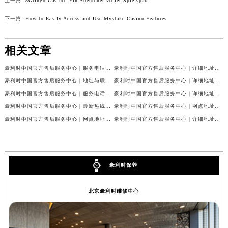
上一篇:
5Gringo Casino: Ein Abenteuer voller Spielspaß
安徽省阜阳市颍州区颍州北路豪利时售后服务中心（需提前预约）
下一篇:
How to Easily Access and Use Mystake Casino Features
安徽省淮北市相山区淮海路豪利时售后服务中心（需提前预约）
安徽省淮南市田家庵区国庆中路豪利时售后服务中心（需提前预约）
相关文章
安徽省黄山市屯溪区黄山西路豪利时售后服务中心（需提前预约）
安徽省六安市金安区解放中路豪利时售后服务中心（需提前预约）
豪利时中国官方售后服务中心｜服务电话及24小时详细地址权威信息公示（2026年7月最新）
豪利时中国官方售后服务中心｜详细地址与售后服务电话权威信息公示（2026年7月最新）
豪利时中国官方售后服务中心｜地址与联系电话权威信息公示（2026年7月最新）
豪利时中国官方售后服务中心｜详细地址和官方售后电话权威信息公示（2026年7月最新）
安徽省马鞍山市雨山区湖南西路豪利时售后服务中心（需提前预约）
豪利时中国官方售后服务中心｜服务电话与网点地址权威信息公示（2026年7月最新）
豪利时中国官方售后服务中心｜详细地址与官方售后热线权威信息公示（2026年7月最新）
安徽省宿州市埇桥区人民中路豪利时售后服务中心（需提前预约）
豪利时中国官方售后服务中心｜最新热线和详细维修地址权威信息公示（2026年7月最新）
豪利时中国官方售后服务中心｜网点地址及官方热线权威信息公示（2026年7月最新）
安徽省铜陵市铜官区石城大道豪利时售后服务中心（需提前预约）
豪利时中国官方售后服务中心｜网点地址与24小时热线权威信息公示（2026年7月最新）
豪利时中国官方售后服务中心｜详细地址与24小时客服热线权威信息公示（2026年7月最新）
安徽省芜湖市镜湖区中山路步行街豪利时售后服务中心（需提前预约）
安徽省宣城市宣州区叠嶂西路豪利时售后服务中心（需提前预约）
福建省龙岩市新罗区九一南路豪利时售后服务中心（需提前预约）
豪利时保养
福建省南平市建阳区人民西路豪利时售后服务中心（需提前预约）
福建省宁德市蕉城区天湖东路豪利时售后服务中心（需提前预约）
北京豪利时维修中心
福建省莆田市城厢区霞林街道荔华东大道豪利时售后服务中心（需提前预约）
福建省三明市三元区东乾二路豪利时售后服务中心（需提前预约）
福建省漳州市龙文区步港路豪利时售后服务中心（需提前预约）