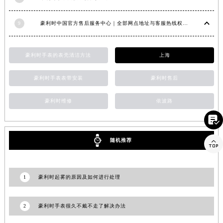
澳门特别行政区嘉模堂区官也街豪利时售后服务中心（需提前预约）
9
豪利时中国官方售后服务中心｜全部网点地址与客服热线权威信息公示（2026年7月最新）
澳门省路氹城市金光大道豪利时售后服务中心（需提前预约）
澳门特别行政区望德堂区塔石广场豪利时售后服务中心（需提前预约）
福建省福州市鼓楼区五四路128-1号恒力城写字楼15层03室豪利时售后服务中心（需提前预约）
豪利时手表的表壳清洁方法
上海
福建省厦门市思明区湖滨东路95号万象城华润大厦B座11层1104室豪利时售后服务中心（需提前预约）
豪利时手表表带安装
豪利时售后
广东省潮州市潮安区新风路与潮汕路交汇处豪利时售后服务中心（需提前预约）
广东省广州市天河区天河路230号万菱汇国际中心A塔7层704室豪利时售后服务中心（需提前预约）
豪利时维修
依波路
广东省广州市越秀区环市东路371-375号世界贸易中心大厦南塔15层1507室豪利时售后服务中心（需提前预约）

广东省河源市源城区越王大道豪利时售后服务中心（需提前预约）
广东省惠州市惠城区江北文昌一路7号华贸大厦1座30层3005室豪利时售后服务中心（需提前预约）
随机推荐

广东省江门市蓬江区广场西路豪利时售后服务中心（需提前预约）
广东省揭阳市榕城进贤门步行街豪利时售后服务中心（需提前预约）
1
豪利时起雾的原因及如何进行处理
广东省茂名市电白区水东街道迎宾大道豪利时售后服务中心（需提前预约）
广东省梅州市梅江区金燕大道豪利时售后服务中心（需提前预约）
广东省清远市清城区湖西路豪利时售后服务中心（需提前预约）
2
豪利时手表很久不戴不走了解决办法
广东省汕头市龙湖区长平路豪利时售后服务中心（需提前预约）