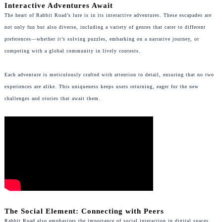
Interactive Adventures Await
黑龙江省鹤岗市向阳区红军路豪利时售后服务中心（需提前预约）
The heart of Rabbit Road’s lure is in its interactive adventures. These escapades are
黑龙江省黑河市爱辉区中央街豪利时售后服务中心（需提前预约）
not only fun but also diverse, including a variety of genres that cater to different
黑龙江省鸡西市鸡冠区红军路豪利时售后服务中心（需提前预约）
preferences—whether it’s solving puzzles, embarking on a narrative journey, or
competing with a global community in lively contests.
黑龙江省佳木斯市向阳区长安路豪利时售后服务中心（需提前预约）
黑龙江省牡丹江市东安区太平路豪利时售后服务中心（需提前预约）
Each adventure is meticulously crafted with attention to detail, ensuring that no two
黑龙江省七台河市桃山区大同街豪利时售后服务中心（需提前预约）
experiences are alike. This uniqueness keeps users returning, eager for the new
黑龙江省齐齐哈尔市龙沙区龙华路豪利时售后服务中心（需提前预约）
challenges and stories that await them.
黑龙江省双鸭山市尖山区新兴大街豪利时售后服务中心（需提前预约）
黑龙江省绥化市北林区新华街与康庄路交叉口豪利时售后服务中心（需提前预约）
黑龙江省伊春市伊美区通河路豪利时售后服务中心（需提前预约）
吉林省白城市洮北区明仁南街豪利时售后服务中心（需提前预约）
吉林省白山市浑江区浑江大街豪利时售后服务中心（需提前预约）
吉林省吉林市船营区河南街豪利时售后服务中心（需提前预约）
吉林省辽源市龙山区人民大街豪利时售后服务中心（需提前预约）
吉林省梅河口市新华街道梅河大街豪利时售后服务中心（需提前预约）
The Social Element: Connecting with Peers
吉林省四平市铁东区紫气大路与南九经街交汇处豪利时售后服务中心（需提前预约）
Rabbit Road also emphasizes the importance of social interaction in digital spaces.