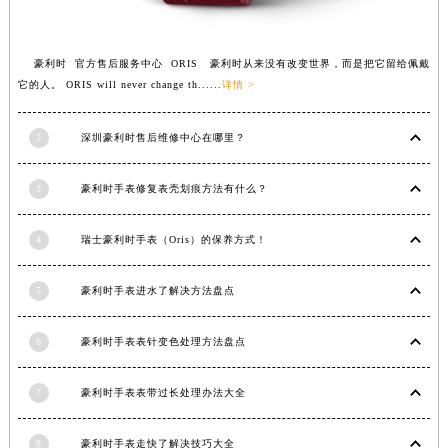
山东省淄博市张店区金晶大道豪利时售后服务中心（需提前预约）
上海市黄浦区南京东路299号宏伊国际广场写字楼8层806室豪利时售后服务中心（需提前预约）
豪利时 官方售后服务中心 ORIS 豪利时从来没有改变世界，而是把它留给佩戴
上海市徐汇区虹桥路3号港汇中心2座37层3705室豪利时售后服务中心（需提前预约）
它的人。 ORIS will never change th......
详情 >
浙江省杭州市上城区钱江路1366号华润大厦A座5层503-5室豪利时售后服务中心（需提前预约）
浙江省湖州市吴兴区劳动路豪利时售后服务中心（需提前预约）
2
深圳豪利时售后维修中心在哪里？
浙江省嘉兴市南湖区广益路705号嘉兴世界贸易中心A座13层1304室豪利时售后服务中心（需提前预约）
浙江省金华市金东区东市南街777号金华万达广场4号楼22楼2209室豪利时售后服务中心（需提前预约）
3
豪利时手表修复表壳划痕方法有什么？
浙江省丽水市莲都区解放街豪利时售后服务中心（需提前预约）
4
瑞士豪利时手表（Oris）的保养方式！
浙江省宁波市江北区大闸南路500号来福士广场办公楼20层2009室豪利时售后服务中心（需提前预约）
浙江省衢州市柯城区上街豪利时售后服务中心（需提前预约）
5
豪利时手表进水了解决方法盘点
浙江省绍兴市越城区胜利东路379号世茂天际中心写字楼8层805室豪利时售后服务中心（需提前预约）
浙江省舟山市定海区解放东路豪利时售后服务中心（需提前预约）
6
豪利时手表表针变色处理方法盘点
澳门特别行政区大堂区议事亭前地（新马路）豪利时售后服务中心（需提前预约）
澳门特别行政区风顺堂区南湾大马路豪利时售后服务中心（需提前预约）
7
豪利时手表表带过长处理办法大全
澳门特别行政区花地玛堂区关闸广场豪利时售后服务中心（需提前预约）
澳门特别行政区花王堂区大三巴商圈豪利时售后服务中心（需提前预约）
8
豪利时手表走快了解决技巧大全