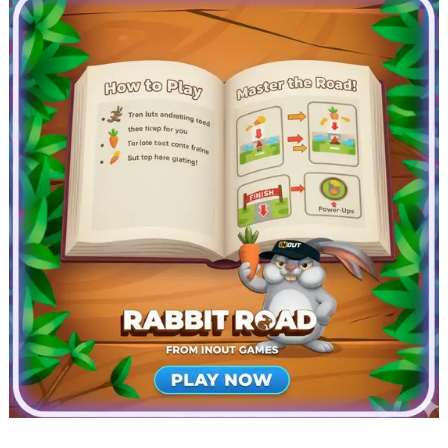
合肥市蜀山区潜山路111号万象城华润大厦B座12楼03室（需提前预约）
泉州市丰泽区宝洲路729号浦西万达中心写字楼A座7楼709室（需提前预约）
青岛市南区山东路6号华润大厦B座22层04室（需提前预约）
烟台市芝罘区胜利路139号万达金融中心A座907室（需提前预约）
长春市朝阳区西安大路727号中银大厦A座(旺进大厦)18层09室（需提前预约）
贵阳市南明区都司高架桥路33号亨特国际金融中心14楼14D（需提前预约）
昆明市盘龙区北京路928号同德昆明广场写字楼10层06室（需提前预约）
石家庄市长安区中山东路39号勒泰中心写字楼B座13层07室（需提前预约）
西安市碑林区南关正街88号华侨城长安国际中心E座6楼10室（需提前预约）
海口市龙华区金贸东路5号海口华润大厦B座17层1707室（需提前预约）
唐山市路南区新华东道100号万达广场写字楼A座10层1002室（需提前预约）
台州市椒江区东海大道1800号腾达中心东1幢20楼2002室（需提前预约）
内蒙古自治区呼和浩特市玉泉区大学西街70号华润万象城写字楼（鄂尔多斯大厦）23层2326室（需提前预约）
甘肃省兰州市七里河区西津西路16号兰州中心写字楼21层2102室（需提前预约）
重庆市解放碑渝中区民权路28号英利国际金融中心写字楼20层01室（需提前预约）
黑龙江省大庆市萨尔图区会战大街豪利时售后服务中心（需提前预约）