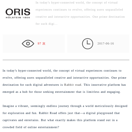
In today’s hyper-connected world, the concept of virtual
泰州市海陵区永定东路399号置地商务中心东塔写字楼（华润万象城）17层1706室（需提前预约）
experiences continues to evolve, offering users unparalleled
宁波市江北区大闸南路500号来福士广场办公楼20层2009室（需提前预约）
creative and interactive opportunities. One prime destination
杭州市上城区钱江路1366号华润大厦写字楼A座5层503-5室（需提前预约）
for such digi…
金华市金东区东市南街777号金华万达广场写字楼4号楼22层2209室（需提前预约）
绍兴市越城区胜利东路379号世茂天际中心写字楼8层805室（需提前预约）

97 次
2017-06-16
嘉兴市南湖区广益路705号嘉兴世界贸易中心写字楼A座13层1304室（需提前预约）
南昌市红谷滩新区红谷中大道998号绿地双子塔（中央广场）A1座办公楼14层07室（需提前预约）
济南市历下区经十路11111号华润中心写字楼（万象城）15层1508室（需提前预约）
In today’s hyper-connected world, the concept of virtual experiences continues to
广州市天河区天河路230号万菱汇国际中心写字楼A塔7层704室（需提前预约）
evolve, offering users unparalleled creative and interactive opportunities. One prime
广州市越秀区环市东路371-375号世界贸易中心大厦南塔写字楼15层07室（需提前预约）
destination for such digital adventures is
Rabbit road
. This innovative platform has
深圳市罗湖区深南东路5001号华润大厦写字楼17层1701室（需提前预约）
emerged as a hub for those seeking entertainment that is limitless and engaging.
惠州市惠城区江北文昌一路7号华贸大厦写字楼1座30层05室（需提前预约）
厦门市思明区湖滨东路95号华润大厦写字楼B座11层1104室（需提前预约）
Imagine a vibrant, seemingly endless journey through a world meticulously designed
福州市鼓楼区五四路128-1号恒力城写字楼15层03室（需提前预约）
for exploration and fun. Rabbit Road offers just that—a digital playground that
captivates and entertains. But what exactly makes this platform stand out in a
成都市锦江区人民东路6号SAC东原中心写字楼24层2406B室（需提前预约）
crowded field of online entertainment?
重庆市江北区观音桥步行街2号融恒时代广场写字楼9层902室（需提前预约）