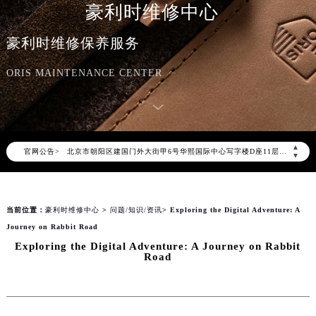
豪利时维修中心
豪利时维修保养服务
2026年8月豪利时中国区售后服务网络优化升级公告
ORIS MAINTENANCE CENTER
2026年8月豪利时全国官方售后客户服务热线：400-609-9509
豪利时官方全国统一服务热线400-609-9509，服务覆盖中国大陆、香港、澳门、台湾全部区域（非大陆需加拨“+86”）
2026年8月豪利时售后服务中心最新网点地址：
北京市朝阳区建国门外大街甲6号华熙国际中心写字楼D座11层1102室（北京总部）（需提前预约）
▲
官网公告>
北京市东城区东长安街1号东方广场写字楼W3座6层602室（需提前预约）
▼
天津市和平区赤峰道136号天津国际金融中心写字楼26层2603室（需提前预约）
上海市徐汇区虹桥路3号港汇中心写字楼2座37层3705室（需提前预约）
当前位置：
豪利时维修中心
>
问题/知识/资讯
> Exploring the Digital Adventure: A
上海市黄浦区南京东路299号宏伊国际广场写字楼8层806室（需提前预约）
Journey on Rabbit Road
南京市秦淮区中山南路1号（新街口）南京中心写字楼22层C1-1室（需提前预约）
Exploring the Digital Adventure: A Journey on Rabbit
常州市新北区龙锦路1590号现代传媒中心写字楼5号楼10层1008室（需提前预约）
Road
徐州市鼓楼区淮海东路29号苏宁广场IFC国际金融中心写字楼35层3508室（需提前预约）
扬州市邗江区国展路29号星耀天地写字楼1号楼18层1803室（需提前预约）
盐城市盐都区世纪大道5号盐城金融城写字楼1号楼16层1604室（需提前预约）