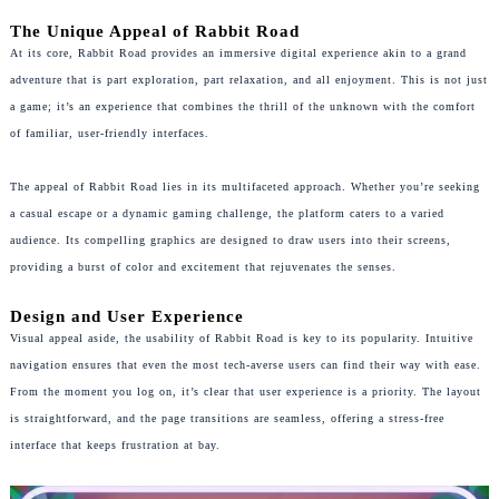
长沙市芙蓉区定王台街道建湘路393号世茂环球金融中心写字楼（芙蓉广场）10层13室（需提前预约）
The Unique Appeal of Rabbit Road
郑州市二七区铭功路10号华润大厦写字楼29层2905室（需提前预约）
At its core, Rabbit Road provides an immersive digital experience akin to a grand
adventure that is part exploration, part relaxation, and all enjoyment. This is not just
太原市迎泽区解放路15号亨得利名表服务中心（品牌授权店）3层整层（需提前预约）
a game; it’s an experience that combines the thrill of the unknown with the comfort
沈阳市沈河区中街路137号亨得利名表服务中心（品牌授权店）1层整层（需提前预约）
of familiar, user-friendly interfaces.
沈阳市沈河区中街路83号亨得利名表服务中心（品牌授权店）1层整层（需提前预约）
乌鲁木齐市天山区红山路26号时代广场（CCMALL）C座17层17-B（需提前预约）
The appeal of Rabbit Road lies in its multifaceted approach. Whether you’re seeking
温州市鹿城区锦绣路1067号置信广场10层1015室（需提前预约）
a casual escape or a dynamic gaming challenge, the platform caters to a varied
哈尔滨市道里区友谊西路600号富力中心T2座写字楼29层03室（需提前预约）
audience. Its compelling graphics are designed to draw users into their screens,
providing a burst of color and excitement that rejuvenates the senses.
大连市中山区人民路15号国际金融大厦7层G室（需提前预约）
佛山市禅城区季华五路57号万科金融中心C座12层1205室（需提前预约）
Design and User Experience
东莞市东城街道鸿福东路1号民盈国贸中心T1写字楼9层907室（需提前预约）
Visual appeal aside, the usability of Rabbit Road is key to its popularity. Intuitive
无锡市梁溪区人民中路139号恒隆广场写字楼1座11层1104室（需提前预约）
navigation ensures that even the most tech-averse users can find their way with ease.
From the moment you log on, it’s clear that user experience is a priority. The layout
南通市崇川区工农路57号圆融广场写字楼16层1603室（需提前预约）
is straightforward, and the page transitions are seamless, offering a stress-free
苏州市苏州工业园区星港街199号苏州中心办公楼C座22层08室（需提前预约）
interface that keeps frustration at bay.
武汉市江汉区解放大道686号世界贸易大厦38层09室（需提前预约）
南宁市青秀区金湖路59号地王大厦12楼1224室（需提前预约）