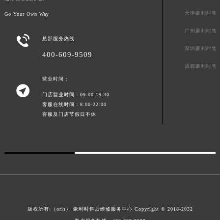
广西壮族自治区柳州市城中区中山中路豪利时售后服务中心（需提前预约）
天津豪利时售
Go Your Own Way
广西壮族自治区钦州市钦南区金海湾东大街豪利时售后服务中心（需提前预约）
广州豪利时售

广西壮族自治区梧州市万秀区龙湖镇高旺路豪利时售后服务中心（需提前预约）
总部服务热线
深圳豪利时售
广西壮族自治区玉林市玉州区金玉路豪利时售后服务中心（需提前预约）
400-609-9509
海南省儋州市儋州市那大镇兰洋北路豪利时售后服务中心（需提前预约）
成都豪利时售
海南省东方市八所镇解放西路豪利时售后服务中心（需提前预约）
营业时间：

海南省琼海市嘉积镇东风路豪利时售后服务中心（需提前预约）
门店营业时间：09:00-19:30
客服在线时间：8:00-22:00
海南省三沙市西沙区西沙群岛永兴岛北京路豪利时售后服务中心（需提前预约）
客服及门店节假日不休
海南省三亚市吉阳区迎宾路豪利时售后服务中心（需提前预约）
海南省万宁市万城镇解放路豪利时售后服务中心（需提前预约）
海南省文昌市文城镇教育东路豪利时售后服务中心（需提前预约）
海南省五指山市通什镇三月三大道豪利时售后服务中心（需提前预约）
香港特别行政区尖沙咀区油尖旺区广东道豪利时售后服务中心（需提前预约）
香港特别行政区金钟区中西区金钟道豪利时售后服务中心（需提前预约）
香港特别行政区九龙区油尖旺区弥敦道豪利时售后服务中心（需提前预约）
版权所有:（oris）
豪利时售后维修服务中心
Copyright © 2018-2032
香港特别行政区铜锣湾区湾仔区轩尼诗道豪利时售后服务中心（需提前预约）