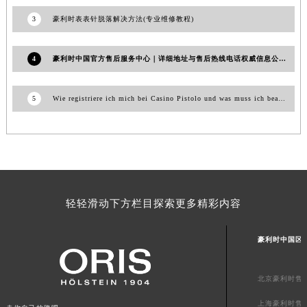
澳门特别行政区嘉模堂区官也街豪利时售后服务中心（需提前预约）
3
豪利时表表针脱落解决方法(专业维修教程)
澳门省路氹城市金光大道豪利时售后服务中心（需提前预约）
澳门特别行政区望德堂区塔石广场豪利时售后服务中心（需提前预约）
4
豪利时中国官方售后服务中心｜详细地址与售后热线电话权威信息公示（2026年7月最新）
福建省福州市鼓楼区五四路128-1号恒力城写字楼15层03室豪利时售后服务中心（需提前预约）
福建省厦门市思明区湖滨东路95号万象城华润大厦B座11层1104室豪利时售后服务中心（需提前预约）
5
Wie registriere ich mich bei Casino Pistolo und was muss ich beachten?
广东省潮州市潮安区新风路与潮汕路交汇处豪利时售后服务中心（需提前预约）
广东省广州市天河区天河路230号万菱汇国际中心A塔7层704室豪利时售后服务中心（需提前预约）
广东省广州市越秀区环市东路371-375号世界贸易中心大厦南塔15层1507室豪利时售后服务中心（需提前预约）
广东省河源市源城区越王大道豪利时售后服务中心（需提前预约）
广东省惠州市惠城区江北文昌一路7号华贸大厦1座30层3005室豪利时售后服务中心（需提前预约）
广东省江门市蓬江区广场西路豪利时售后服务中心（需提前预约）
轻轻滑动下方栏目探索更多精彩内容
广东省揭阳市榕城进贤门步行街豪利时售后服务中心（需提前预约）
广东省茂名市电白区水东街道迎宾大道豪利时售后服务中心（需提前预约）
豪利时中国区
广东省梅州市梅江区金燕大道豪利时售后服务中心（需提前预约）
广东省清远市清城区湖西路豪利时售后服务中心（需提前预约）
北京豪利时售
广东省汕头市龙湖区长平路豪利时售后服务中心（需提前预约）
上海豪利时售