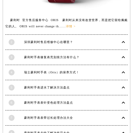
江西省萍乡市安源区萍安北大道与康庄路交叉口豪利时售后服务中心（需提前预约）
江西省上饶市信州区滨江西路豪利时售后服务中心（需提前预约）
豪利时 官方售后服务中心 ORIS 豪利时从来没有改变世界，而是把它留给佩戴
江西省新余市渝水区北湖西路豪利时售后服务中心（需提前预约）
它的人。 ORIS will never change th......
详情 >
江西省宜春市袁州区中山中路豪利时售后服务中心（需提前预约）
江西省鹰潭市月湖区胜利东路豪利时售后服务中心（需提前预约）
2
深圳豪利时售后维修中心在哪里？
山东省德州市德城区东风中路豪利时售后服务中心（需提前预约）
山东省东营市东营区济南路豪利时售后服务中心（需提前预约）
3
豪利时手表修复表壳划痕方法有什么？
山东省济南市历下区经十路11111号华润中心写字楼（万象城）15层1508室豪利时售后服务中心（需提前预约）
山东省济宁市任城区太白楼路豪利时售后服务中心（需提前预约）
4
瑞士豪利时手表（Oris）的保养方式！
山东省莱芜市文化南路8号银座商城名表维修一楼名表维修豪利时售后服务中心（需提前预约）
山东省临沂市兰山区解放路豪利时售后服务中心（需提前预约）
5
豪利时手表进水了解决方法盘点
山东省日照市东港区烟台路豪利时售后服务中心（需提前预约）
6
豪利时手表表针变色处理方法盘点
山东省泰安市泰山区财源街道泰山大街豪利时售后服务中心（需提前预约）
山东省威海市环翠区新威海路89号振华商厦一楼名表维修豪利时售后服务中心（需提前预约）
7
豪利时手表表带过长处理办法大全
山东省潍坊市奎文区东风东街豪利时售后服务中心（需提前预约）
山东省枣庄市滕州市北辛路与善国路交叉口豪利时售后服务中心（需提前预约）
8
豪利时手表走快了解决技巧大全