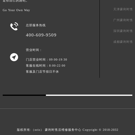
走你自己的路吧。
广东省汕尾市城区香洲街道园林社区翠园街豪利时售后服务中心（需提前预约）
天津豪利时售
Go Your Own Way
广东省韶关市武江区芙蓉新区与老城中心交汇处豪利时售后服务中心（需提前预约）
广州豪利时售
广东省深圳市罗湖区深南东路5001号华润大厦17层1701室豪利时售后服务中心（需提前预约）

总部服务热线
广东省阳江市江城区东风一路豪利时售后服务中心（需提前预约）
深圳豪利时售
400-609-9509
广东省云浮市云城区金山路豪利时售后服务中心（需提前预约）
成都豪利时售
广东省湛江市赤坎区观海北路豪利时售后服务中心（需提前预约）
营业时间：

广东省肇庆市端州区信安大道与砚都大道交汇处豪利时售后服务中心（需提前预约）
门店营业时间：09:00-19:30
广西壮族自治区百色市右江区中山二路豪利时售后服务中心（需提前预约）
客服在线时间：8:00-22:00
广西壮族自治区北海市海城区北京路豪利时售后服务中心（需提前预约）
客服及门店节假日不休
广西壮族自治区崇左市江州区石景林街道友谊大道与丽川路交汇处豪利时售后服务中心（需提前预约）
广西壮族自治区防城港市港口区金花茶大道豪利时售后服务中心（需提前预约）
广西壮族自治区贵港市港北区港城街道布山大道与仙衣路交叉口豪利时售后服务中心（需提前预约）
广西壮族自治区桂林市秀峰区红岭路豪利时售后服务中心（需提前预约）
广西壮族自治区河池市金城江区金城江街道朝阳路豪利时售后服务中心（需提前预约）
广西壮族自治区贺州市八步区城东街道灵峰南路豪利时售后服务中心（需提前预约）
版权所有:（oris）
豪利时售后维修服务中心
Copyright © 2018-2032
广西壮族自治区来宾市兴宾区桂中大道豪利时售后服务中心（需提前预约）