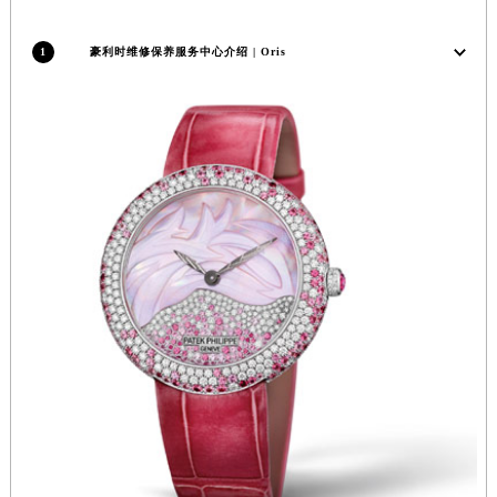
江苏省常州市新北区龙锦路1590号现代传媒中心5号楼10层1008室豪利时售后服务中心（需提前预约）
江苏省淮安市清江浦区淮海北路豪利时售后服务中心（需提前预约）
1
豪利时维修保养服务中心介绍 | Oris
江苏省连云港市海州区通灌北路豪利时售后服务中心（需提前预约）
江苏省南京市秦淮区中山南路1号南京中心22层22-C1-C3室豪利时售后服务中心（需提前预约）
江苏省宿迁市宿城区西湖路豪利时售后服务中心（需提前预约）
江苏省泰州市海陵区永定东路399号置地商务中心东塔（华润万象城）17层1706室豪利时售后服务中心（需提前预约）
江苏省徐州市鼓楼区淮海东路29号苏宁广场IFC国际金融中心35层3508室豪利时售后服务中心（需提前预约）
江苏省盐城市盐都区世纪大道5号盐城金融城写字楼1号楼16层1604室豪利时售后服务中心（需提前预约）
江苏省扬州市邗江区国展路29号星耀天地写字楼1号楼18层1803室豪利时售后服务中心（需提前预约）
江苏省镇江市京口区中山东路豪利时售后服务中心（需提前预约）
江西省抚州市临川区赣东大道豪利时售后服务中心（需提前预约）
江西省赣州市章贡区文清路豪利时售后服务中心（需提前预约）
江西省吉安市吉州区井冈山大道豪利时售后服务中心（需提前预约）
江西省景德镇市珠山区珠山中路豪利时售后服务中心（需提前预约）
江西省九江市浔阳区浔阳路豪利时售后服务中心（需提前预约）
江西省南昌市红谷滩新区红谷中大道998号绿地双子塔（中央广场）A1座办公楼14层1407室豪利时售后服务中心（需提前预约）