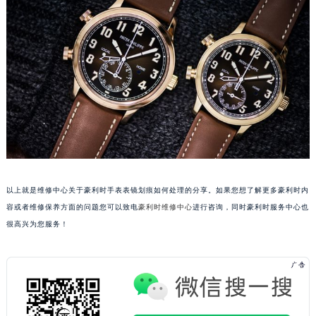
黑龙江省鹤岗市向阳区红军路豪利时售后服务中心（需提前预约）
黑龙江省黑河市爱辉区中央街豪利时售后服务中心（需提前预约）
黑龙江省鸡西市鸡冠区红军路豪利时售后服务中心（需提前预约）
黑龙江省佳木斯市向阳区长安路豪利时售后服务中心（需提前预约）
黑龙江省牡丹江市东安区太平路豪利时售后服务中心（需提前预约）
黑龙江省七台河市桃山区大同街豪利时售后服务中心（需提前预约）
黑龙江省齐齐哈尔市龙沙区龙华路豪利时售后服务中心（需提前预约）
黑龙江省双鸭山市尖山区新兴大街豪利时售后服务中心（需提前预约）
黑龙江省绥化市北林区新华街与康庄路交叉口豪利时售后服务中心（需提前预约）
黑龙江省伊春市伊美区通河路豪利时售后服务中心（需提前预约）
以上就是维修中心关于豪利时手表表镜划痕如何处理的分享。如果您想了解更多豪利时内
吉林省白城市洮北区明仁南街豪利时售后服务中心（需提前预约）
容或者维修保养方面的问题您可以致电
豪利时维修中心
进行咨询，同时豪利时服务中心也
很高兴为您服务！
吉林省白山市浑江区浑江大街豪利时售后服务中心（需提前预约）
吉林省吉林市船营区河南街豪利时售后服务中心（需提前预约）
吉林省辽源市龙山区人民大街豪利时售后服务中心（需提前预约）
吉林省梅河口市新华街道梅河大街豪利时售后服务中心（需提前预约）
吉林省四平市铁东区紫气大路与南九经街交汇处豪利时售后服务中心（需提前预约）