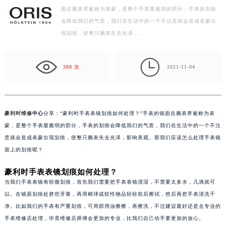
泰州市海陵区永定东路399号置地商务中心东塔写字楼（华润万象城）17层1706室（需提前预约）
面在腕表界被称为表蒙，是整个手表最脆弱的部分，手表的划痕
宁波市江北区大闸南路500号来福士广场办公楼20层2009室（需提前预约）
会降低我们的气质，我们在生活中的一个不注意就会造成表蒙出
现划痕，使整只腕表失去光泽，…
杭州市上城区钱江路1366号华润大厦写字楼A座5层503-5室（需提前预约）
金华市金东区东市南街777号金华万达广场写字楼4号楼22层2209室（需提前预约）

绍兴市越城区胜利东路379号世茂天际中心写字楼8层805室（需提前预约）
388 次
2021-11-04
嘉兴市南湖区广益路705号嘉兴世界贸易中心写字楼A座13层1304室（需提前预约）
南昌市红谷滩新区红谷中大道998号绿地双子塔（中央广场）A1座办公楼14层07室（需提前预约）
济南市历下区经十路11111号华润中心写字楼（万象城）15层1508室（需提前预约）
豪利时维修
中心
分享：“豪利时手表表镜划痕如何处理？”手表的镜面在腕表界被称为表
广州市天河区天河路230号万菱汇国际中心写字楼A塔7层704室（需提前预约）
蒙，是整个手表最脆弱的部分，手表的划痕会降低我们的气质，我们在生活中的一个不注
广州市越秀区环市东路371-375号世界贸易中心大厦南塔写字楼15层07室（需提前预约）
意就会造成表蒙出现划痕，使整只腕表失去光泽，影响美观。那我们应该怎么处理手表镜
深圳市罗湖区深南东路5001号华润大厦写字楼17层1701室（需提前预约）
面上的划痕呢？
惠州市惠城区江北文昌一路7号华贸大厦写字楼1座30层05室（需提前预约）
豪利时手表表镜划痕如何处理？
厦门市思明区湖滨东路95号华润大厦写字楼B座11层1104室（需提前预约）
当我们手表表镜有轻微划痕，首先我们需要把手表表镜浸湿，不需要太多水，几滴就可
福州市鼓楼区五四路128-1号恒力城写字楼15层03室（需提前预约）
以。在镜面划痕处挤些牙膏，再用棉球或软性物品轻轻前后擦拭，然后再把手表清洗干
成都市锦江区人民东路6号SAC东原中心写字楼24层2406B室（需提前预约）
净。比如我们的手表有严重划痕，可局部用油擦擦，再擦洗，不过建议最好还是去专业的
手表维修店处理，毕竟维修店师傅会更加的专业，比我们自己动手要更加的放心。
重庆市江北区观音桥步行街2号融恒时代广场写字楼9层902室（需提前预约）