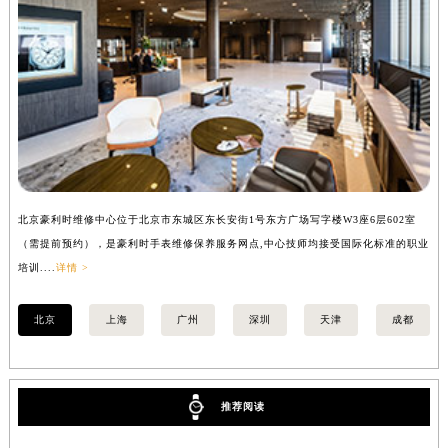
安徽省阜阳市颍州区颍州北路豪利时售后服务中心（需提前预约）
安徽省淮北市相山区淮海路豪利时售后服务中心（需提前预约）
安徽省淮南市田家庵区国庆中路豪利时售后服务中心（需提前预约）
安徽省黄山市屯溪区黄山西路豪利时售后服务中心（需提前预约）
安徽省六安市金安区解放中路豪利时售后服务中心（需提前预约）
安徽省马鞍山市雨山区湖南西路豪利时售后服务中心（需提前预约）
安徽省宿州市埇桥区人民中路豪利时售后服务中心（需提前预约）
安徽省铜陵市铜官区石城大道豪利时售后服务中心（需提前预约）
北京豪利时维修中心位于北京市东城区东长安街1号东方广场写字楼W3座6层602室
上
安徽省芜湖市镜湖区中山路步行街豪利时售后服务中心（需提前预约）
（需提前预约），是豪利时手表维修保养服务网点,中心技师均接受国际化标准的职业
提
安徽省宣城市宣州区叠嶂西路豪利时售后服务中心（需提前预约）
培训....
详情 >
训..
福建省龙岩市新罗区九一南路豪利时售后服务中心（需提前预约）
北京
上海
广州
深圳
天津
成都
福建省南平市建阳区人民西路豪利时售后服务中心（需提前预约）
福建省宁德市蕉城区天湖东路豪利时售后服务中心（需提前预约）
福建省莆田市城厢区霞林街道荔华东大道豪利时售后服务中心（需提前预约）
福建省三明市三元区东乾二路豪利时售后服务中心（需提前预约）
推荐阅读
福建省漳州市龙文区步港路豪利时售后服务中心（需提前预约）