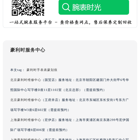
吉林省松原市宁江区五环大街豪利时售后服务中心（需提前预约）
吉林省通化市东昌区环通乡江南大街豪利时售后服务中心（需提前预约）
吉林省延边市延吉市解放路豪利时售后服务中心（需提前预约）
辽宁省鞍山市铁东区站前街豪利时售后服务中心（需提前预约）
辽宁省本溪市平山区胜利路豪利时售后服务中心（需提前预约）
辽宁省朝阳市双塔区新华路豪利时售后服务中心（需提前预约）
豪利时服务中心
辽宁省丹东市振兴区七经街豪利时售后服务中心（需提前预约）
辽宁省抚顺市新抚区东一路豪利时售后服务中心（需提前预约）
本文tag：
豪利时手表表蒙划痕
辽宁省阜新市海州区解放大街豪利时售后服务中心（需提前预约）
北京豪利时维修中心
（国贸店）服务地址：北京市朝阳区建国门外大街甲6号华
辽宁省葫芦岛市连山区中央路豪利时售后服务中心（需提前预约）
熙国际中心写字楼D座11层1102室（北京总部）（需提前预约）
辽宁省锦州市古塔区中央大街豪利时售后服务中心（需提前预约）
北京豪利时维修中心
（王府井店）服务地址：北京市东城区东长安街1号东方广
辽宁省辽阳市白塔区新运大街豪利时售后服务中心（需提前预约）
辽宁省盘锦市兴隆台区石油大街豪利时售后服务中心（需提前预约）
场写字楼W3座6层602室（需提前预约）
辽宁省铁岭市银州区南马路豪利时售后服务中心（需提前预约）
上海豪利时维修中心
（宏伊店）服务地址：上海市黄浦区南京东路299号宏伊国
辽宁省营口市站前区市府路与渤海大街交叉口豪利时售后服务中心（需提前预约）
际广场写字楼8层806室（需提前预约）
辽宁省沈阳市沈河区中街路137号亨得利名表维修授权店1楼豪利时售后服务中心（需提前预约）
上海豪利时维修中心
（港汇店）服务地址：上海市徐汇区虹桥路3号港汇中心写