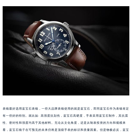
长沙市芙蓉区定王台街道建湘路393号世茂环球金融中心写字楼（芙蓉广场）10层13室（需提前预约）
郑州市二七区铭功路10号华润大厦写字楼29层2905室（需提前预约）
太原市迎泽区解放路15号亨得利名表服务中心（品牌授权店）3层整层（需提前预约）
沈阳市沈河区中街路137号亨得利名表服务中心（品牌授权店）1层整层（需提前预约）
沈阳市沈河区中街路83号亨得利名表服务中心（品牌授权店）1层整层（需提前预约）
乌鲁木齐市天山区红山路26号时代广场（CCMALL）C座17层17-B（需提前预约）
温州市鹿城区锦绣路1067号置信广场10层1015室（需提前预约）
哈尔滨市道里区友谊西路600号富力中心T2座写字楼29层03室（需提前预约）
大连市中山区人民路15号国际金融大厦7层G室（需提前预约）
佛山市禅城区季华五路57号万科金融中心C座12层1205室（需提前预约）
东莞市东城街道鸿福东路1号民盈国贸中心T1写字楼9层907室（需提前预约）
无锡市梁溪区人民中路139号恒隆广场写字楼1座11层1104室（需提前预约）
南通市崇川区工农路57号圆融广场写字楼16层1603室（需提前预约）
表镜最好选用蓝宝石表镜，一些大品牌表镜使用的就是蓝宝石，而同蓝宝石作为表镜肯定
苏州市苏州工业园区星港街199号苏州中心办公楼C座22层08室（需提前预约）
有一些好的特别。就比如: 高强度抗划伤，蓝宝石高硬度，手表采用蓝宝石制作，其抗震
武汉市江汉区解放大道686号世界贸易大厦38层09室（需提前预约）
性、密封性和强度均高于其他材料。无论从文化角度，还是从制表投资的方向和规模来
南宁市青秀区金湖路59号地王大厦12楼1224室（需提前预约）
看，蓝宝石镜子在可预见的未来仍将是顶级手表的标识和质量因素。但是物极必反，蓝宝