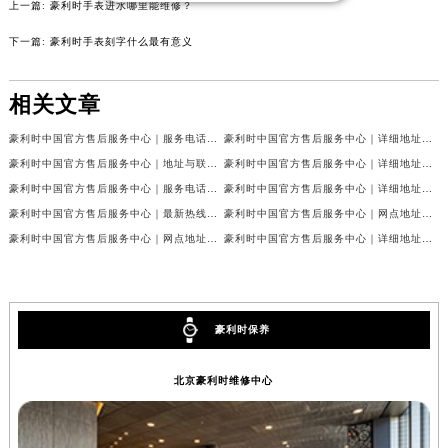
上一篇:
豪利时手表进水哪里能维修？
山西省晋城市城区黄华街豪利时售后服务中心（需提前预约）
山西省晋中市榆次区顺城街豪利时售后服务中心（需提前预约）
下一篇:
豪利时手表刻字什么最有意义
山西省临汾市尧都区解放路豪利时售后服务中心（需提前预约）
山西省吕梁市离石区永宁中路与建设街交叉口豪利时售后服务中心（需提前预约）
相关文章
山西省朔州市朔城区怡西路与鄯阳西街交汇处豪利时售后服务中心（需提前预约）
豪利时中国官方售后服务中心｜服务电话及24小时详细地址权威信息公示（2026年7月最新）
豪利时中国官方售后服务中心｜详细地址与售后服务电话权威信息公示（2026年7月最新）
山西省忻州市忻府区和平东街与七一南路交叉口豪利时售后服务中心（需提前预约）
豪利时中国官方售后服务中心｜地址与联系电话权威信息公示（2026年7月最新）
豪利时中国官方售后服务中心｜详细地址和官方售后电话权威信息公示（2026年7月最新）
山西省阳泉市郊区平阳东街与新城大道交叉口豪利时售后服务中心（需提前预约）
豪利时中国官方售后服务中心｜服务电话与网点地址权威信息公示（2026年7月最新）
豪利时中国官方售后服务中心｜详细地址与官方售后热线权威信息公示（2026年7月最新）
山西省运城市盐湖区河东街豪利时售后服务中心（需提前预约）
豪利时中国官方售后服务中心｜最新热线和详细维修地址权威信息公示（2026年7月最新）
豪利时中国官方售后服务中心｜网点地址及官方热线权威信息公示（2026年7月最新）
山西省长治市潞州区英雄中路豪利时售后服务中心（需提前预约）
豪利时中国官方售后服务中心｜网点地址与24小时热线权威信息公示（2026年7月最新）
豪利时中国官方售后服务中心｜详细地址与24小时客服热线权威信息公示（2026年7月最新）
山西省太原市迎泽区迎泽街道解放路15号亨得利名表维修授权店3楼豪利时售后服务中心（需提前预约）
天津市和平区赤峰道136号天津国际金融中心26层2603室豪利时售后服务中心（需提前预约）
安徽省安庆市迎江区人民路豪利时售后服务中心（需提前预约）
豪利时保养
安徽省蚌埠市蚌山区淮河路豪利时售后服务中心（需提前预约）
安徽省亳州市谯城区魏武大道豪利时售后服务中心（需提前预约）
北京豪利时维修中心
安徽省池州市贵池区长江路豪利时售后服务中心（需提前预约）
安徽省滁州市琅琊区南谯北路豪利时售后服务中心（需提前预约）