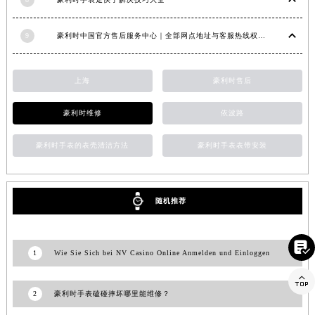
山东省淄博市张店区金晶大道豪利时售后服务中心（需提前预约）
上海市黄浦区南京东路299号宏伊国际广场写字楼8层806室豪利时售后服务中心（需提前预约）
9
豪利时中国官方售后服务中心｜全部网点地址与客服热线权威信息公示（2026年7月最新）
上海市徐汇区虹桥路3号港汇中心2座37层3705室豪利时售后服务中心（需提前预约）
浙江省杭州市上城区钱江路1366号华润大厦A座5层503-5室豪利时售后服务中心（需提前预约）
上海
豪利时售后
浙江省湖州市吴兴区劳动路豪利时售后服务中心（需提前预约）
浙江省嘉兴市南湖区广益路705号嘉兴世界贸易中心A座13层1304室豪利时售后服务中心（需提前预约）
豪利时维修
依波路
浙江省金华市金东区东市南街777号金华万达广场4号楼22楼2209室豪利时售后服务中心（需提前预约）
豪利时手表的表壳清洁方法
豪利时手表表带安装
浙江省丽水市莲都区解放街豪利时售后服务中心（需提前预约）
浙江省宁波市江北区大闸南路500号来福士广场办公楼20层2009室豪利时售后服务中心（需提前预约）
浙江省衢州市柯城区上街豪利时售后服务中心（需提前预约）
随机推荐
浙江省绍兴市越城区胜利东路379号世茂天际中心写字楼8层805室豪利时售后服务中心（需提前预约）
浙江省舟山市定海区解放东路豪利时售后服务中心（需提前预约）

澳门特别行政区大堂区议事亭前地（新马路）豪利时售后服务中心（需提前预约）
1
Wie Sie Sich bei NV Casino Online Anmelden und Einloggen
澳门特别行政区风顺堂区南湾大马路豪利时售后服务中心（需提前预约）

澳门特别行政区花地玛堂区关闸广场豪利时售后服务中心（需提前预约）
2
豪利时手表磕碰摔坏哪里能维修？
澳门特别行政区花王堂区大三巴商圈豪利时售后服务中心（需提前预约）