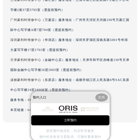
辽宁省沈阳市沈河区中街路83号亨得利名表维修授权店1楼豪利时售后服务中心（需提前预约）
字楼2座37层3705室（需提前预约）
北京市朝阳区建国门外大街甲6号华熙国际中心D座11层1102室豪利时售后服务中心（北京总部）（需提前预约）
广州豪利时维修中心
（万菱店）服务地址：广州市天河区天河路230号万菱汇国
北京市东城区东长安街1号王府井东方广场W3座6层602室豪利时售后服务中心（需提前预约）
际中心写字楼A塔7层704室（需提前预约）
河北省保定市竞秀区朝阳北大街北国先天下豪利时售后服务中心（需提前预约）
内蒙古自治区阿拉善盟市左旗土尔扈特大街豪利时售后服务中心（需提前预约）
深圳豪利时维修中心
（华润店）服务地址：深圳市罗湖区深南东路5001号华润
内蒙古自治区巴彦淖尔市临河区新华街豪利时售后服务中心（需提前预约）
大厦写字楼17层1701室（需提前预约）
内蒙古自治区包头市青山区幸福路甲3号王府井百货名表维修豪利时售后服务中心（需提前预约）
天津豪利时维修中心
（金融中心店）服务地址：天津市和平区赤峰道136号天津
内蒙古自治区赤峰市红山区哈达街豪利时售后服务中心（需提前预约）
国际金融中心写字楼26层2603室（需提前预约）
内蒙古自治区鄂尔多斯市东胜区伊金霍洛街豪利时售后服务中心（需提前预约）
成都豪利时维修中心
（东原店）服务地址：成都市锦江区人民东路6号SAC东原
内蒙古自治区呼伦贝尔市海拉尔区中央街豪利时售后服务中心（需提前预约）
中心写字楼24层2406B室（需提前预约）
内蒙古自治区通辽市科尔沁区明仁大街豪利时售后服务中心（需提前预约）
预约入口
关闭
服务专线：
400-609-9509
内蒙古自治区乌海市海勃湾区人民南路豪利时售后服务中心（需提前预约）
内蒙古自治区乌兰察布市集宁区恩和大街豪利时售后服务中心（需提前预约）
本页链接：
http://www.tjmbzx.com/problems/440.html
内蒙古自治区锡林郭勒盟市锡林浩特市光明街与额尔敦路交叉口豪利时售后服务中心（需提前预约）
立即预约
内蒙古自治区兴安盟市乌兰浩特市兴安大街豪利时售后服务中心（需提前预约）
提前预约免排队，到店即享服务
山西省大同市平城区迎宾街豪利时售后服务中心（需提前预约）
预约时间有变无需取消，可随时重新预约