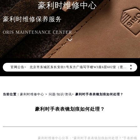
豪利时维修中心
豪利时维修保养服务
2026年8月豪利时中国区售后服务网络优化升级公告
2026年8月豪利时全国官方售后客户服务热线：400-609-9509
ORIS MAINTENANCE CENTER
豪利时官方全国统一服务热线400-609-9509，服务覆盖中国大陆、香港、澳门、台湾全部区域（非大陆需加拨“+86”）
2026年8月豪利时售后服务中心最新网点地址：
北京市朝阳区建国门外大街甲6号华熙国际中心写字楼D座11层1102室（北京总部）（需提前预约）
▲
北京市东城区东长安街1号东方广场写字楼W3座6层602室（需提前预约）
官网公告>
▼
天津市和平区赤峰道136号天津国际金融中心写字楼26层2603室（需提前预约）
上海市徐汇区虹桥路3号港汇中心写字楼2座37层3705室（需提前预约）
上海市黄浦区南京东路299号宏伊国际广场写字楼8层806室（需提前预约）
当前位置：
豪利时维修中心
>
问题/知识/资讯
> 豪利时手表表镜划痕如何处理？
南京市秦淮区中山南路1号（新街口）南京中心写字楼22层C1-1室（需提前预约）
豪利时手表表镜划痕如何处理？
常州市新北区龙锦路1590号现代传媒中心写字楼5号楼10层1008室（需提前预约）
徐州市鼓楼区淮海东路29号苏宁广场IFC国际金融中心写字楼35层3508室（需提前预约）
扬州市邗江区国展路29号星耀天地写字楼1号楼18层1803室（需提前预约）
盐城市盐都区世纪大道5号盐城金融城写字楼1号楼16层1604室（需提前预约）
豪利时维修中心分享：“豪利时手表表镜划痕如何处理？”手表的镜