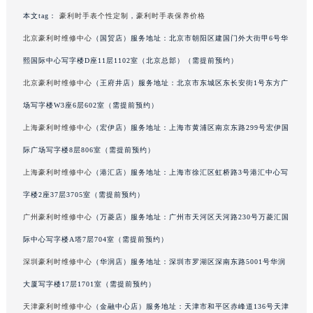
甘肃省兰州市七里河区西津西路16号兰州中心写字楼21层2102室（需提前预约）
本文tag：
豪利时手表个性定制
，
豪利时手表保养价格
重庆市解放碑渝中区民权路28号英利国际金融中心写字楼20层01室（需提前预约）
北京豪利时维修中心
（国贸店）服务地址：北京市朝阳区建国门外大街甲6号华
黑龙江省大庆市萨尔图区会战大街豪利时售后服务中心（需提前预约）
熙国际中心写字楼D座11层1102室（北京总部）（需提前预约）
黑龙江省鹤岗市向阳区红军路豪利时售后服务中心（需提前预约）
北京豪利时维修中心
（王府井店）服务地址：北京市东城区东长安街1号东方广
黑龙江省黑河市爱辉区中央街豪利时售后服务中心（需提前预约）
场写字楼W3座6层602室（需提前预约）
黑龙江省鸡西市鸡冠区红军路豪利时售后服务中心（需提前预约）
上海豪利时维修中心
（宏伊店）服务地址：上海市黄浦区南京东路299号宏伊国
黑龙江省佳木斯市向阳区长安路豪利时售后服务中心（需提前预约）
际广场写字楼8层806室（需提前预约）
黑龙江省牡丹江市东安区太平路豪利时售后服务中心（需提前预约）
黑龙江省七台河市桃山区大同街豪利时售后服务中心（需提前预约）
上海豪利时维修中心
（港汇店）服务地址：上海市徐汇区虹桥路3号港汇中心写
黑龙江省齐齐哈尔市龙沙区龙华路豪利时售后服务中心（需提前预约）
字楼2座37层3705室（需提前预约）
黑龙江省双鸭山市尖山区新兴大街豪利时售后服务中心（需提前预约）
广州豪利时维修中心
（万菱店）服务地址：广州市天河区天河路230号万菱汇国
黑龙江省绥化市北林区新华街与康庄路交叉口豪利时售后服务中心（需提前预约）
际中心写字楼A塔7层704室（需提前预约）
黑龙江省伊春市伊美区通河路豪利时售后服务中心（需提前预约）
深圳豪利时维修中心
（华润店）服务地址：深圳市罗湖区深南东路5001号华润
吉林省白城市洮北区明仁南街豪利时售后服务中心（需提前预约）
大厦写字楼17层1701室（需提前预约）
吉林省白山市浑江区浑江大街豪利时售后服务中心（需提前预约）
天津豪利时维修中心
（金融中心店）服务地址：天津市和平区赤峰道136号天津
吉林省吉林市船营区河南街豪利时售后服务中心（需提前预约）