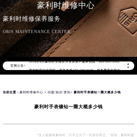
豪利时维修中心
豪利时维修保养服务
ORIS MAINTENANCE CENTER
2026年8月豪利时中国区售后服务网络优化升级公告
2026年8月豪利时全国官方售后客户服务热线：400-609-9509
▲
官网公告>
豪利时官方全国统一服务热线400-609-9509，服务覆盖中国大陆、香港、澳门、台湾全部区域（非大陆需加拨“+86”）
▼
2026年8月豪利时售后服务中心最新网点地址：
北京市朝阳区建国门外大街甲6号华熙国际中心写字楼D座11层1102室（北京总部）（需提前预约）
北京市东城区东长安街1号东方广场写字楼W3座6层602室（需提前预约）
当前位置：
豪利时维修中心
>
问题/知识/资讯
> 豪利时手表镶钻一圈大概多少钱
天津市和平区赤峰道136号天津国际金融中心写字楼26层2603室（需提前预约）
豪利时手表镶钻一圈大概多少钱
上海市徐汇区虹桥路3号港汇中心写字楼2座37层3705室（需提前预约）
上海市黄浦区南京东路299号宏伊国际广场写字楼8层806室（需提前预约）
南京市秦淮区中山南路1号（新街口）南京中心写字楼22层C1-1室（需提前预约）
常州市新北区龙锦路1590号现代传媒中心写字楼5号楼10层1008室（需提前预约）
“没人能拥有豪利时，只不过为下一代保管而已。”目前，豪利时是