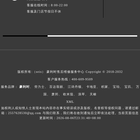
客服在线时间：8:00-22:00
澳门特别行政区风顺堂区南湾大马路豪利时售后服务中心（需提前预约）
客服及门店节假日不休
澳门特别行政区花地玛堂区关闸广场豪利时售后服务中心（需提前预约）
澳门特别行政区花王堂区大三巴商圈豪利时售后服务中心（需提前预约）
澳门特别行政区嘉模堂区官也街豪利时售后服务中心（需提前预约）
澳门省路氹城市金光大道豪利时售后服务中心（需提前预约）
澳门特别行政区望德堂区塔石广场豪利时售后服务中心（需提前预约）
福建省福州市鼓楼区五四路128-1号恒力城写字楼15层03室豪利时售后服务中心（需提前预约）
福建省厦门市思明区湖滨东路95号万象城华润大厦B座11层1104室豪利时售后服务中心（需提前预约）
版权所有:（oris）
豪利时售后维修服务中心
Copyright © 2018-2032
广东省潮州市潮安区新风路与潮汕路交汇处豪利时售后服务中心（需提前预约）
客户服务热线：
400-609-9509
广东省广州市天河区天河路230号万菱汇国际中心A塔7层704室豪利时售后服务中心（需提前预约）
服务品牌：
豪利时
、
劳力士
、
百达翡丽
、
江诗丹顿
、
卡地亚
、
积家
、
宝珀
、
宝玑
、
万
广东省广州市越秀区环市东路371-375号世界贸易中心大厦南塔15层1507室豪利时售后服务中心（需提前预约）
国
、
萧邦
、
欧米茄
、
浪琴
、
天梭
XML
广东省河源市源城区越王大道豪利时售后服务中心（需提前预约）
如权利人或知情人士发现本站内容存在事实错误或涉及版权、名誉权等侵权问题，请通过邮
广东省惠州市惠城区江北文昌一路7号华贸大厦1座30层3005室豪利时售后服务中心（需提前预约）
箱：2557628530@qq.com 与我们联系，我们将在收到通知后立即依法处理。当前页面信息
更新时间：2026-08-06T23:31:48+08:00
广东省江门市蓬江区广场西路豪利时售后服务中心（需提前预约）
广东省揭阳市榕城进贤门步行街豪利时售后服务中心（需提前预约）
广东省茂名市电白区水东街道迎宾大道豪利时售后服务中心（需提前预约）