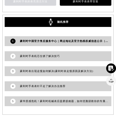
豪利时手表的表壳清洁方法
豪利时手表表带安装
江西省景德镇市珠山区珠山中路豪利时售后服务中心（需提前预约）
江西省九江市浔阳区浔阳路豪利时售后服务中心（需提前预约）
江西省南昌市红谷滩新区红谷中大道998号绿地双子塔（中央广场）A1座办公楼14层1407室豪利时售后服务中心（需提前预约）
随机推荐
江西省萍乡市安源区萍安北大道与康庄路交叉口豪利时售后服务中心（需提前预约）
江西省上饶市信州区滨江西路豪利时售后服务中心（需提前预约）
1
豪利时中国官方售后服务中心｜网点地址及官方热线权威信息公示（2026年7月最新）
江西省新余市渝水区北湖西路豪利时售后服务中心（需提前预约）
江西省宜春市袁州区中山中路豪利时售后服务中心（需提前预约）
江西省鹰潭市月湖区胜利东路豪利时售后服务中心（需提前预约）
2
豪利时手表机芯生锈了解决技巧
山东省德州市德城区东风中路豪利时售后服务中心（需提前预约）

山东省东营市东营区济南路豪利时售后服务中心（需提前预约）
3
豪利时表出现走慢如何解决(豪利时表走慢原因及解决方法)
山东省济南市历下区经十路11111号华润中心写字楼（万象城）15层1508室豪利时售后服务中心（需提前预约）

山东省济宁市任城区太白楼路豪利时售后服务中心（需提前预约）
4
豪利时手表表针不走了解决办法推荐
山东省莱芜市文化南路8号银座商城名表维修一楼名表维修豪利时售后服务中心（需提前预约）
山东省临沂市兰山区解放路豪利时售后服务中心（需提前预约）
5
豪华质感危机！豪利时机械表后盖磨损难题，如何优雅拯救你的专属时光
山东省日照市东港区烟台路豪利时售后服务中心（需提前预约）
山东省泰安市泰山区财源街道泰山大街豪利时售后服务中心（需提前预约）