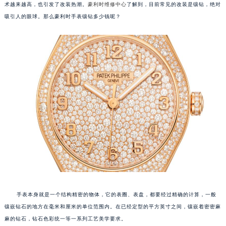
术越来越高，也引发了改装热潮。
豪利时维修中心
了解到，目前常见的改装是镶钻，绝对
福州市鼓楼区五四路128-1号恒力城写字楼15层03室（需提前预约）
吸引人的眼球。那么豪利时手表镶钻多少钱呢？
成都市锦江区人民东路6号SAC东原中心写字楼24层2406B室（需提前预约）
重庆市江北区观音桥步行街2号融恒时代广场写字楼9层902室（需提前预约）
长沙市芙蓉区定王台街道建湘路393号世茂环球金融中心写字楼（芙蓉广场）10层13室（需提前预约）
郑州市二七区铭功路10号华润大厦写字楼29层2905室（需提前预约）
太原市迎泽区解放路15号亨得利名表服务中心（品牌授权店）3层整层（需提前预约）
沈阳市沈河区中街路137号亨得利名表服务中心（品牌授权店）1层整层（需提前预约）
沈阳市沈河区中街路83号亨得利名表服务中心（品牌授权店）1层整层（需提前预约）
乌鲁木齐市天山区红山路26号时代广场（CCMALL）C座17层17-B（需提前预约）
温州市鹿城区锦绣路1067号置信广场10层1015室（需提前预约）
哈尔滨市道里区友谊西路600号富力中心T2座写字楼29层03室（需提前预约）
大连市中山区人民路15号国际金融大厦7层G室（需提前预约）
佛山市禅城区季华五路57号万科金融中心C座12层1205室（需提前预约）
东莞市东城街道鸿福东路1号民盈国贸中心T1写字楼9层907室（需提前预约）
手表本身就是一个结构精密的物体，它的表圈、表盘，都要经过精确的计算，一般
镶嵌钻石的地方在毫米和厘米的单位范围内。在已经定型的平方英寸之间，镶嵌着密密麻
无锡市梁溪区人民中路139号恒隆广场写字楼1座11层1104室（需提前预约）
麻的钻石，钻石色彩统一等一系列工艺美学要求。
南通市崇川区工农路57号圆融广场写字楼16层1603室（需提前预约）