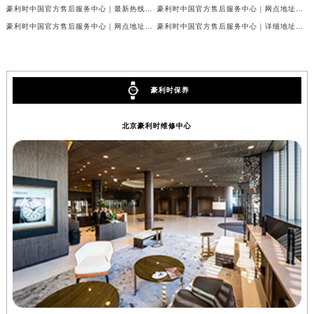
豪利时中国官方售后服务中心｜最新热线和详细维修地址权威信息公示（2026年7月最新）
豪利时中国官方售后服务中心｜网点地址及官方热线权威信息公示（2026年7月最新）
辽宁省铁岭市银州区南马路豪利时售后服务中心（需提前预约）
豪利时中国官方售后服务中心｜网点地址与24小时热线权威信息公示（2026年7月最新）
豪利时中国官方售后服务中心｜详细地址与24小时客服热线权威信息公示（2026年7月最新）
辽宁省营口市站前区市府路与渤海大街交叉口豪利时售后服务中心（需提前预约）
辽宁省沈阳市沈河区中街路137号亨得利名表维修授权店1楼豪利时售后服务中心（需提前预约）
辽宁省沈阳市沈河区中街路83号亨得利名表维修授权店1楼豪利时售后服务中心（需提前预约）
豪利时保养
北京市朝阳区建国门外大街甲6号华熙国际中心D座11层1102室豪利时售后服务中心（北京总部）（需提前预约）
北京市东城区东长安街1号王府井东方广场W3座6层602室豪利时售后服务中心（需提前预约）
北京豪利时维修中心
河北省保定市竞秀区朝阳北大街北国先天下豪利时售后服务中心（需提前预约）
内蒙古自治区阿拉善盟市左旗土尔扈特大街豪利时售后服务中心（需提前预约）
内蒙古自治区巴彦淖尔市临河区新华街豪利时售后服务中心（需提前预约）
内蒙古自治区包头市青山区幸福路甲3号王府井百货名表维修豪利时售后服务中心（需提前预约）
内蒙古自治区赤峰市红山区哈达街豪利时售后服务中心（需提前预约）
内蒙古自治区鄂尔多斯市东胜区伊金霍洛街豪利时售后服务中心（需提前预约）
内蒙古自治区呼伦贝尔市海拉尔区中央街豪利时售后服务中心（需提前预约）
内蒙古自治区通辽市科尔沁区明仁大街豪利时售后服务中心（需提前预约）
内蒙古自治区乌海市海勃湾区人民南路豪利时售后服务中心（需提前预约）
内蒙古自治区乌兰察布市集宁区恩和大街豪利时售后服务中心（需提前预约）