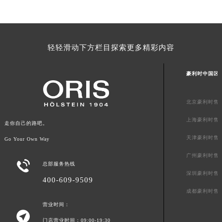
山东省威海市环翠区新威海路89号振华商厦一楼名表维修豪利时售后服务中心（需提前预约）
山东省潍坊市奎文区东风东街豪利时售后服务中心（需提前预约）
山东省枣庄市滕州市北辛路与善国路交叉口豪利时售后服务中心（需提前预约）
轻轻滑动下方栏目探索更多精彩内容
山东省淄博市张店区金晶大道豪利时售后服务中心（需提前预约）
上海市黄浦区南京东路299号宏伊国际广场写字楼8层806室豪利时售后服务中心（需提前预约）
豪利时中国区
上海市徐汇区虹桥路3号港汇中心2座37层3705室豪利时售后服务中心（需提前预约）
浙江省杭州市上城区钱江路1366号华润大厦A座5层503-5室豪利时售后服务中心（需提前预约）
北京豪利时售
浙江省湖州市吴兴区劳动路豪利时售后服务中心（需提前预约）
上海豪利时售
浙江省嘉兴市南湖区广益路705号嘉兴世界贸易中心A座13层1304室豪利时售后服务中心（需提前预约）
走你自己的路吧。
浙江省金华市金东区东市南街777号金华万达广场4号楼22楼2209室豪利时售后服务中心（需提前预约）
天津豪利时售
Go Your Own Way
浙江省丽水市莲都区解放街豪利时售后服务中心（需提前预约）
广州豪利时售

浙江省宁波市江北区大闸南路500号来福士广场办公楼20层2009室豪利时售后服务中心（需提前预约）
总部服务热线
深圳豪利时售
浙江省衢州市柯城区上街豪利时售后服务中心（需提前预约）
400-609-9509
浙江省绍兴市越城区胜利东路379号世茂天际中心写字楼8层805室豪利时售后服务中心（需提前预约）
成都豪利时售
浙江省舟山市定海区解放东路豪利时售后服务中心（需提前预约）
营业时间：

澳门特别行政区大堂区议事亭前地（新马路）豪利时售后服务中心（需提前预约）
门店营业时间：09:00-19:30