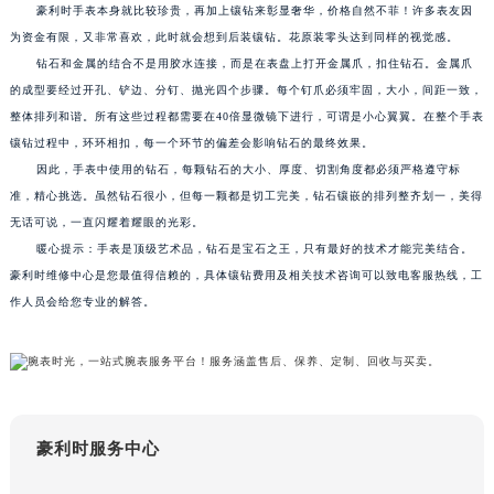
豪利时手表本身就比较珍贵，再加上镶钻来彰显奢华，价格自然不菲！许多表友因
苏州市苏州工业园区星港街199号苏州中心办公楼C座22层08室（需提前预约）
为资金有限，又非常喜欢，此时就会想到后装镶钻。花原装零头达到同样的视觉感。
武汉市江汉区解放大道686号世界贸易大厦38层09室（需提前预约）
钻石和金属的结合不是用胶水连接，而是在表盘上打开金属爪，扣住钻石。金属爪
南宁市青秀区金湖路59号地王大厦12楼1224室（需提前预约）
的成型要经过开孔、铲边、分钉、抛光四个步骤。每个钉爪必须牢固，大小，间距一致，
合肥市蜀山区潜山路111号万象城华润大厦B座12楼03室（需提前预约）
整体排列和谐。所有这些过程都需要在40倍显微镜下进行，可谓是小心翼翼。在整个手表
镶钻过程中，环环相扣，每一个环节的偏差会影响钻石的最终效果。
泉州市丰泽区宝洲路729号浦西万达中心写字楼A座7楼709室（需提前预约）
因此，手表中使用的钻石，每颗钻石的大小、厚度、切割角度都必须严格遵守标
青岛市南区山东路6号华润大厦B座22层04室（需提前预约）
准，精心挑选。虽然钻石很小，但每一颗都是切工完美，钻石镶嵌的排列整齐划一，美得
烟台市芝罘区胜利路139号万达金融中心A座907室（需提前预约）
无话可说，一直闪耀着耀眼的光彩。
长春市朝阳区西安大路727号中银大厦A座(旺进大厦)18层09室（需提前预约）
暖心提示：手表是顶级艺术品，钻石是宝石之王，只有最好的技术才能完美结合。
贵阳市南明区都司高架桥路33号亨特国际金融中心14楼14D（需提前预约）
豪利时维修中心是您最值得信赖的，具体镶钻费用及相关技术咨询可以致电客服热线，工
昆明市盘龙区北京路928号同德昆明广场写字楼10层06室（需提前预约）
作人员会给您专业的解答。
石家庄市长安区中山东路39号勒泰中心写字楼B座13层07室（需提前预约）
西安市碑林区南关正街88号华侨城长安国际中心E座6楼10室（需提前预约）
海口市龙华区金贸东路5号海口华润大厦B座17层1707室（需提前预约）
唐山市路南区新华东道100号万达广场写字楼A座10层1002室（需提前预约）
豪利时服务中心
台州市椒江区东海大道1800号腾达中心东1幢20楼2002室（需提前预约）
内蒙古自治区呼和浩特市玉泉区大学西街70号华润万象城写字楼（鄂尔多斯大厦）23层2326室（需提前预约）