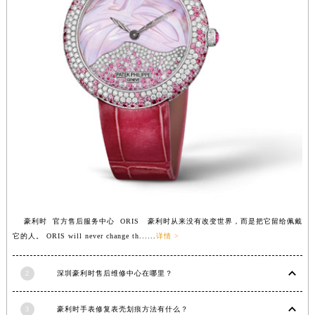
安徽省亳州市谯城区魏武大道豪利时售后服务中心（需提前预约）
安徽省池州市贵池区长江路豪利时售后服务中心（需提前预约）
安徽省滁州市琅琊区南谯北路豪利时售后服务中心（需提前预约）
安徽省阜阳市颍州区颍州北路豪利时售后服务中心（需提前预约）
安徽省淮北市相山区淮海路豪利时售后服务中心（需提前预约）
安徽省淮南市田家庵区国庆中路豪利时售后服务中心（需提前预约）
安徽省黄山市屯溪区黄山西路豪利时售后服务中心（需提前预约）
安徽省六安市金安区解放中路豪利时售后服务中心（需提前预约）
安徽省马鞍山市雨山区湖南西路豪利时售后服务中心（需提前预约）
安徽省宿州市埇桥区人民中路豪利时售后服务中心（需提前预约）
安徽省铜陵市铜官区石城大道豪利时售后服务中心（需提前预约）
豪利时 官方售后服务中心 ORIS 豪利时从来没有改变世界，而是把它留给佩戴
安徽省芜湖市镜湖区中山路步行街豪利时售后服务中心（需提前预约）
它的人。 ORIS will never change th......
详情 >
安徽省宣城市宣州区叠嶂西路豪利时售后服务中心（需提前预约）
福建省龙岩市新罗区九一南路豪利时售后服务中心（需提前预约）
2
深圳豪利时售后维修中心在哪里？
福建省南平市建阳区人民西路豪利时售后服务中心（需提前预约）
福建省宁德市蕉城区天湖东路豪利时售后服务中心（需提前预约）
3
豪利时手表修复表壳划痕方法有什么？