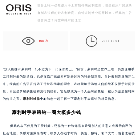
世界上唯一仍然使用手工精制钟表的制造商，也是在原厂完成所
徐州市鼓楼区淮海东路29号苏宁广场IFC国际金融中心写字楼35层3508室（需提前预约）
有制表过程的钟表制造商。自钟表制造业萌芽以来，经典的广告
扬州市邗江区国展路29号星耀天地写字楼1号楼18层1803室（需提前预约）
语言传达了传世和继承的理念…
盐城市盐都区世纪大道5号盐城金融城写字楼1号楼16层1604室（需提前预约）
泰州市海陵区永定东路399号置地商务中心东塔写字楼（华润万象城）17层1706室（需提前预约）

宁波市江北区大闸南路500号来福士广场办公楼20层2009室（需提前预约）
498 次
2021-11-04
杭州市上城区钱江路1366号华润大厦写字楼A座5层503-5室（需提前预约）
金华市金东区东市南街777号金华万达广场写字楼4号楼22层2209室（需提前预约）
绍兴市越城区胜利东路379号世茂天际中心写字楼8层805室（需提前预约）
“没人能拥有豪利时，只不过为下一代保管而已。”目前，豪利时是世界上唯一仍然使用手
嘉兴市南湖区广益路705号嘉兴世界贸易中心写字楼A座13层1304室（需提前预约）
工精制钟表的制造商，也是在原厂完成所有制表过程的钟表制造商。自钟表制造业萌芽以
南昌市红谷滩新区红谷中大道998号绿地双子塔（中央广场）A1座办公楼14层07室（需提前预约）
来，经典的广告语言传达了传世和继承的理念。表格能够传达给人们的绝不仅限于时间信
息，而且是阶级的象征和流行的指针。它足以成为一个人品味的象征，被认为是超越时间
济南市历下区经十路11111号华润中心写字楼（万象城）15层1508室（需提前预约）
的传世之宝。
豪利时维修
中心
与您一起了解一下豪利时手表镶钻的相关信息。
广州市天河区天河路230号万菱汇国际中心写字楼A塔7层704室（需提前预约）
广州市越秀区环市东路371-375号世界贸易中心大厦南塔写字楼15层07室（需提前预约）
豪利时手表镶钻一圈大概多少钱
深圳市罗湖区深南东路5001号华润大厦写字楼17层1701室（需提前预约）
佩戴名表不仅是为了看时间，还作为一种装饰品来吸引别人的注意力或展示自己的
惠州市惠城区江北文昌一路7号华贸大厦写字楼1座30层05室（需提前预约）
社会地位。所以对佩戴名表时，很多人都追求时尚、美观、独特、奢华大气，随着改装技
厦门市思明区湖滨东路95号华润大厦写字楼B座11层1104室（需提前预约）