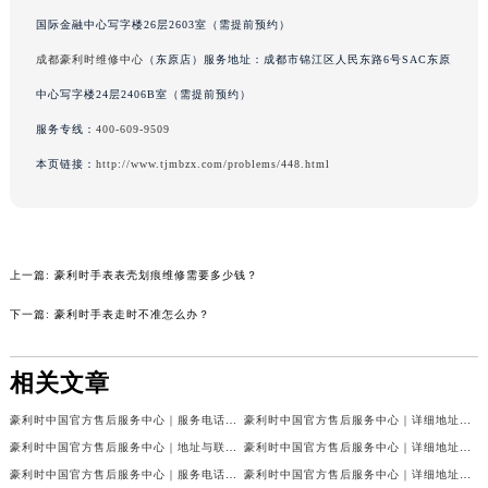
吉林省辽源市龙山区人民大街豪利时售后服务中心（需提前预约）
国际金融中心写字楼26层2603室（需提前预约）
吉林省梅河口市新华街道梅河大街豪利时售后服务中心（需提前预约）
成都豪利时维修中心
（东原店）服务地址：成都市锦江区人民东路6号SAC东原
吉林省四平市铁东区紫气大路与南九经街交汇处豪利时售后服务中心（需提前预约）
中心写字楼24层2406B室（需提前预约）
吉林省松原市宁江区五环大街豪利时售后服务中心（需提前预约）
服务专线：
400-609-9509
吉林省通化市东昌区环通乡江南大街豪利时售后服务中心（需提前预约）
本页链接：
http://www.tjmbzx.com/problems/448.html
吉林省延边市延吉市解放路豪利时售后服务中心（需提前预约）
辽宁省鞍山市铁东区站前街豪利时售后服务中心（需提前预约）
辽宁省本溪市平山区胜利路豪利时售后服务中心（需提前预约）
辽宁省朝阳市双塔区新华路豪利时售后服务中心（需提前预约）
上一篇:
豪利时手表表壳划痕维修需要多少钱？
辽宁省丹东市振兴区七经街豪利时售后服务中心（需提前预约）
下一篇:
豪利时手表走时不准怎么办？
辽宁省抚顺市新抚区东一路豪利时售后服务中心（需提前预约）
辽宁省阜新市海州区解放大街豪利时售后服务中心（需提前预约）
相关文章
辽宁省葫芦岛市连山区中央路豪利时售后服务中心（需提前预约）
辽宁省锦州市古塔区中央大街豪利时售后服务中心（需提前预约）
豪利时中国官方售后服务中心｜服务电话及24小时详细地址权威信息公示（2026年7月最新）
豪利时中国官方售后服务中心｜详细地址与售后服务电话权威信息公示（2026年7月最新）
豪利时中国官方售后服务中心｜地址与联系电话权威信息公示（2026年7月最新）
豪利时中国官方售后服务中心｜详细地址和官方售后电话权威信息公示（2026年7月最新）
辽宁省辽阳市白塔区新运大街豪利时售后服务中心（需提前预约）
豪利时中国官方售后服务中心｜服务电话与网点地址权威信息公示（2026年7月最新）
豪利时中国官方售后服务中心｜详细地址与官方售后热线权威信息公示（2026年7月最新）
辽宁省盘锦市兴隆台区石油大街豪利时售后服务中心（需提前预约）