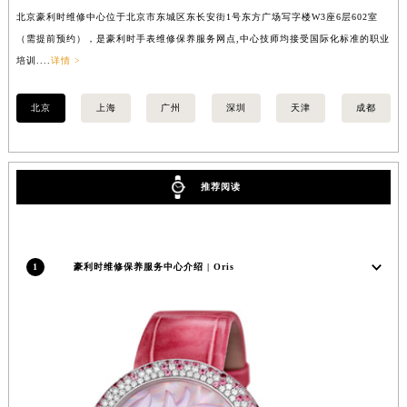
北京豪利时维修中心位于北京市东城区东长安街1号东方广场写字楼W3座6层602室
上
内蒙古自治区锡林郭勒盟市锡林浩特市光明街与额尔敦路交叉口豪利时售后服务中心（需提前预约）
（需提前预约），是豪利时手表维修保养服务网点,中心技师均接受国际化标准的职业
提
内蒙古自治区兴安盟市乌兰浩特市兴安大街豪利时售后服务中心（需提前预约）
培训....
详情 >
训..
山西省大同市平城区迎宾街豪利时售后服务中心（需提前预约）
山西省晋城市城区黄华街豪利时售后服务中心（需提前预约）
北京
上海
广州
深圳
天津
成都
山西省晋中市榆次区顺城街豪利时售后服务中心（需提前预约）
山西省临汾市尧都区解放路豪利时售后服务中心（需提前预约）
山西省吕梁市离石区永宁中路与建设街交叉口豪利时售后服务中心（需提前预约）
推荐阅读
山西省朔州市朔城区怡西路与鄯阳西街交汇处豪利时售后服务中心（需提前预约）
山西省忻州市忻府区和平东街与七一南路交叉口豪利时售后服务中心（需提前预约）
山西省阳泉市郊区平阳东街与新城大道交叉口豪利时售后服务中心（需提前预约）
1
豪利时维修保养服务中心介绍 | Oris
山西省运城市盐湖区河东街豪利时售后服务中心（需提前预约）
山西省长治市潞州区英雄中路豪利时售后服务中心（需提前预约）
山西省太原市迎泽区迎泽街道解放路15号亨得利名表维修授权店3楼豪利时售后服务中心（需提前预约）
天津市和平区赤峰道136号天津国际金融中心26层2603室豪利时售后服务中心（需提前预约）
安徽省安庆市迎江区人民路豪利时售后服务中心（需提前预约）
安徽省蚌埠市蚌山区淮河路豪利时售后服务中心（需提前预约）