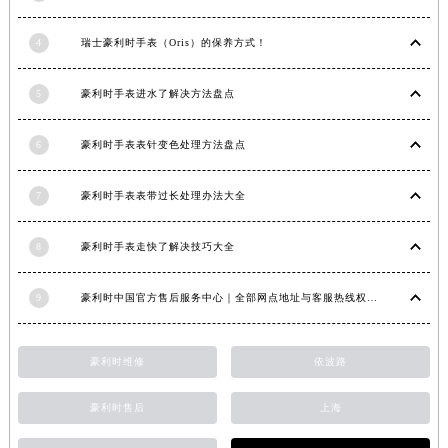
福建省莆田市城厢区霞林街道荔华东大道豪利时售后服务中心（需提前预约）
4
瑞士豪利时手表（Oris）的保养方式！
福建省三明市三元区东乾二路豪利时售后服务中心（需提前预约）
福建省漳州市龙文区步港路豪利时售后服务中心（需提前预约）
5
豪利时手表进水了解决方法盘点
江苏省常州市新北区龙锦路1590号现代传媒中心5号楼10层1008室豪利时售后服务中心（需提前预约）
江苏省淮安市清江浦区淮海北路豪利时售后服务中心（需提前预约）
6
豪利时手表表针变色处理方法盘点
江苏省连云港市海州区通灌北路豪利时售后服务中心（需提前预约）
江苏省南京市秦淮区中山南路1号南京中心22层22-C1-C3室豪利时售后服务中心（需提前预约）
7
豪利时手表表带过长处理办法大全
江苏省宿迁市宿城区西湖路豪利时售后服务中心（需提前预约）
江苏省泰州市海陵区永定东路399号置地商务中心东塔（华润万象城）17层1706室豪利时售后服务中心（需提前预约）
8
豪利时手表走快了解决技巧大全
江苏省徐州市鼓楼区淮海东路29号苏宁广场IFC国际金融中心35层3508室豪利时售后服务中心（需提前预约）
9
豪利时中国官方售后服务中心｜全部网点地址与客服热线权威信息公示（2026年7月最新）
江苏省盐城市盐都区世纪大道5号盐城金融城写字楼1号楼16层1604室豪利时售后服务中心（需提前预约）
江苏省扬州市邗江区国展路29号星耀天地写字楼1号楼18层1803室豪利时售后服务中心（需提前预约）
江苏省镇江市京口区中山东路豪利时售后服务中心（需提前预约）
豪利时维修
依波路
江西省抚州市临川区赣东大道豪利时售后服务中心（需提前预约）
豪利时售后
上海
江西省赣州市章贡区文清路豪利时售后服务中心（需提前预约）
江西省吉安市吉州区井冈山大道豪利时售后服务中心（需提前预约）