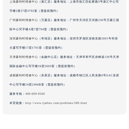
吉林省吉林市船营区河南街豪利时售后服务中心（需提前预约）
上海豪利时维修中心
（港汇店）服务地址：上海市徐汇区虹桥路3号港汇中心写
吉林省辽源市龙山区人民大街豪利时售后服务中心（需提前预约）
字楼2座37层3705室（需提前预约）
吉林省梅河口市新华街道梅河大街豪利时售后服务中心（需提前预约）
广州豪利时维修中心
（万菱店）服务地址：广州市天河区天河路230号万菱汇国
吉林省四平市铁东区紫气大路与南九经街交汇处豪利时售后服务中心（需提前预约）
际中心写字楼A塔7层704室（需提前预约）
吉林省松原市宁江区五环大街豪利时售后服务中心（需提前预约）
深圳豪利时维修中心
（华润店）服务地址：深圳市罗湖区深南东路5001号华润
吉林省通化市东昌区环通乡江南大街豪利时售后服务中心（需提前预约）
吉林省延边市延吉市解放路豪利时售后服务中心（需提前预约）
大厦写字楼17层1701室（需提前预约）
辽宁省鞍山市铁东区站前街豪利时售后服务中心（需提前预约）
天津豪利时维修中心
（金融中心店）服务地址：天津市和平区赤峰道136号天津
辽宁省本溪市平山区胜利路豪利时售后服务中心（需提前预约）
国际金融中心写字楼26层2603室（需提前预约）
辽宁省朝阳市双塔区新华路豪利时售后服务中心（需提前预约）
成都豪利时维修中心
（东原店）服务地址：成都市锦江区人民东路6号SAC东原
辽宁省丹东市振兴区七经街豪利时售后服务中心（需提前预约）
中心写字楼24层2406B室（需提前预约）
辽宁省抚顺市新抚区东一路豪利时售后服务中心（需提前预约）
服务专线：
400-609-9509
辽宁省阜新市海州区解放大街豪利时售后服务中心（需提前预约）
本页链接：
http://www.tjmbzx.com/problems/589.html
辽宁省葫芦岛市连山区中央路豪利时售后服务中心（需提前预约）
辽宁省锦州市古塔区中央大街豪利时售后服务中心（需提前预约）
辽宁省辽阳市白塔区新运大街豪利时售后服务中心（需提前预约）