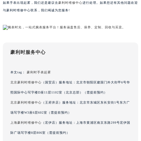
要多加注意，不要让手表淋雨。
内蒙古自治区呼和浩特市玉泉区大学西街70号华润万象城写字楼（鄂尔多斯大厦）23层2326室（需提前预约）
如果手表出现起雾，我们还是建议去
豪利时维修中心
进行处理。如果您还有其他问题欢迎
甘肃省兰州市七里河区西津西路16号兰州中心写字楼21层2102室（需提前预约）
与豪利时维修中心联系，我们竭诚为您服务!
重庆市解放碑渝中区民权路28号英利国际金融中心写字楼20层01室（需提前预约）
黑龙江省大庆市萨尔图区会战大街豪利时售后服务中心（需提前预约）
黑龙江省鹤岗市向阳区红军路豪利时售后服务中心（需提前预约）
黑龙江省黑河市爱辉区中央街豪利时售后服务中心（需提前预约）
黑龙江省鸡西市鸡冠区红军路豪利时售后服务中心（需提前预约）
豪利时服务中心
黑龙江省佳木斯市向阳区长安路豪利时售后服务中心（需提前预约）
黑龙江省牡丹江市东安区太平路豪利时售后服务中心（需提前预约）
本文tag：
豪利时手表起雾
黑龙江省七台河市桃山区大同街豪利时售后服务中心（需提前预约）
北京豪利时维修中心
（国贸店）服务地址：北京市朝阳区建国门外大街甲6号华
黑龙江省齐齐哈尔市龙沙区龙华路豪利时售后服务中心（需提前预约）
熙国际中心写字楼D座11层1102室（北京总部）（需提前预约）
黑龙江省双鸭山市尖山区新兴大街豪利时售后服务中心（需提前预约）
北京豪利时维修中心
（王府井店）服务地址：北京市东城区东长安街1号东方广
黑龙江省绥化市北林区新华街与康庄路交叉口豪利时售后服务中心（需提前预约）
场写字楼W3座6层602室（需提前预约）
黑龙江省伊春市伊美区通河路豪利时售后服务中心（需提前预约）
吉林省白城市洮北区明仁南街豪利时售后服务中心（需提前预约）
上海豪利时维修中心
（宏伊店）服务地址：上海市黄浦区南京东路299号宏伊国
吉林省白山市浑江区浑江大街豪利时售后服务中心（需提前预约）
际广场写字楼8层806室（需提前预约）