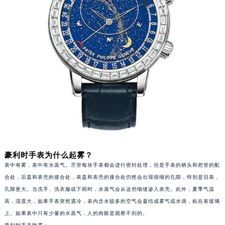
厦门市思明区湖滨东路95号华润大厦写字楼B座11层1104室（需提前预约）
福州市鼓楼区五四路128-1号恒力城写字楼15层03室（需提前预约）
成都市锦江区人民东路6号SAC东原中心写字楼24层2406B室（需提前预约）
重庆市江北区观音桥步行街2号融恒时代广场写字楼9层902室（需提前预约）
长沙市芙蓉区定王台街道建湘路393号世茂环球金融中心写字楼（芙蓉广场）10层13室（需提前预约）
郑州市二七区铭功路10号华润大厦写字楼29层2905室（需提前预约）
太原市迎泽区解放路15号亨得利名表服务中心（品牌授权店）3层整层（需提前预约）
沈阳市沈河区中街路137号亨得利名表服务中心（品牌授权店）1层整层（需提前预约）
沈阳市沈河区中街路83号亨得利名表服务中心（品牌授权店）1层整层（需提前预约）
乌鲁木齐市天山区红山路26号时代广场（CCMALL）C座17层17-B（需提前预约）
温州市鹿城区锦绣路1067号置信广场10层1015室（需提前预约）
哈尔滨市道里区友谊西路600号富力中心T2座写字楼29层03室（需提前预约）
豪利时手表为什么起雾？
表中有雾，表中有水蒸气。尽管每块手表都会进行密封处理，但是手表的柄头和把管的配
大连市中山区人民路15号国际金融大厦7层G室（需提前预约）
合处，后盖和表壳的接合处，表盖和表壳的接合处仍然会出现很细的孔隙，特别是旧表，
佛山市禅城区季华五路57号万科金融中心C座12层1205室（需提前预约）
孔隙更大。当洗手、洗衣服或下雨时，水蒸气会从这些细缝渗入表壳。此外，夏季气温
东莞市东城街道鸿福东路1号民盈国贸中心T1写字楼9层907室（需提前预约）
高，湿度大，如果手表突然遇冷，表内含水较多的空气会凝结成雾气或水滴，粘在表玻璃
无锡市梁溪区人民中路139号恒隆广场写字楼1座11层1104室（需提前预约）
上。如果表中只有少量的水蒸气，人的肉眼是观察不到的。