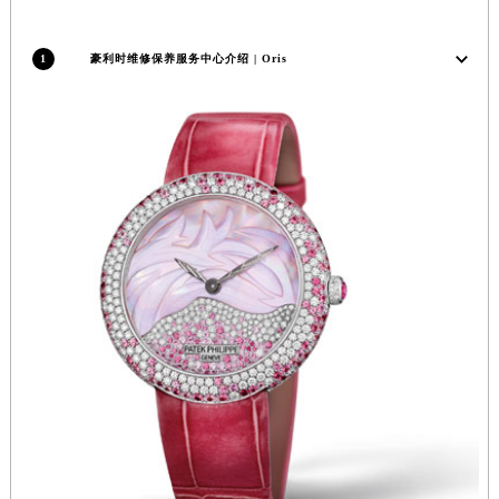
安徽省蚌埠市蚌山区淮河路豪利时售后服务中心（需提前预约）
安徽省亳州市谯城区魏武大道豪利时售后服务中心（需提前预约）
安徽省池州市贵池区长江路豪利时售后服务中心（需提前预约）
1
豪利时维修保养服务中心介绍 | Oris
安徽省滁州市琅琊区南谯北路豪利时售后服务中心（需提前预约）
安徽省阜阳市颍州区颍州北路豪利时售后服务中心（需提前预约）
安徽省淮北市相山区淮海路豪利时售后服务中心（需提前预约）
安徽省淮南市田家庵区国庆中路豪利时售后服务中心（需提前预约）
安徽省黄山市屯溪区黄山西路豪利时售后服务中心（需提前预约）
安徽省六安市金安区解放中路豪利时售后服务中心（需提前预约）
安徽省马鞍山市雨山区湖南西路豪利时售后服务中心（需提前预约）
安徽省宿州市埇桥区人民中路豪利时售后服务中心（需提前预约）
安徽省铜陵市铜官区石城大道豪利时售后服务中心（需提前预约）
安徽省芜湖市镜湖区中山路步行街豪利时售后服务中心（需提前预约）
安徽省宣城市宣州区叠嶂西路豪利时售后服务中心（需提前预约）
福建省龙岩市新罗区九一南路豪利时售后服务中心（需提前预约）
福建省南平市建阳区人民西路豪利时售后服务中心（需提前预约）