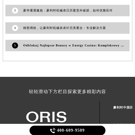
山东省泰安市泰山区财源街道泰山大街豪利时售后服务中心（需提前预约）
山东省威海市环翠区新威海路89号振华商厦一楼名表维修豪利时售后服务中心（需提前预约）
3
豪华遭遇尴尬：豪利时机械表日历窗意外破损，如何优雅应对
山东省潍坊市奎文区东风东街豪利时售后服务中心（需提前预约）
山东省枣庄市滕州市北辛路与善国路交叉口豪利时售后服务中心（需提前预约）
4
精密调校，让豪利时机械表表针完美重合：专业解决方案
山东省淄博市张店区金晶大道豪利时售后服务中心（需提前预约）
上海市黄浦区南京东路299号宏伊国际广场写字楼8层806室豪利时售后服务中心（需提前预约）
5
Odblokuj Najlepsze Bonusy w Energy Casino: Kompleksowy Przewodnik
上海市徐汇区虹桥路3号港汇中心2座37层3705室豪利时售后服务中心（需提前预约）
浙江省杭州市上城区钱江路1366号华润大厦A座5层503-5室豪利时售后服务中心（需提前预约）
浙江省湖州市吴兴区劳动路豪利时售后服务中心（需提前预约）
浙江省嘉兴市南湖区广益路705号嘉兴世界贸易中心A座13层1304室豪利时售后服务中心（需提前预约）
浙江省金华市金东区东市南街777号金华万达广场4号楼22楼2209室豪利时售后服务中心（需提前预约）
轻轻滑动下方栏目探索更多精彩内容
浙江省丽水市莲都区解放街豪利时售后服务中心（需提前预约）
浙江省宁波市江北区大闸南路500号来福士广场办公楼20层2009室豪利时售后服务中心（需提前预约）
豪利时中国区
浙江省衢州市柯城区上街豪利时售后服务中心（需提前预约）
浙江省绍兴市越城区胜利东路379号世茂天际中心写字楼8层805室豪利时售后服务中心（需提前预约）

400-609-9509
北京豪利时售
浙江省舟山市定海区解放东路豪利时售后服务中心（需提前预约）