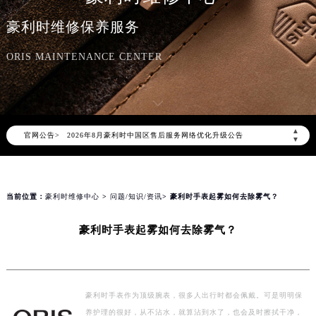
豪利时维修中心
豪利时维修保养服务
ORIS MAINTENANCE CENTER
2026年8月豪利时中国区售后服务网络优化升级公告
▲
官网公告>
2026年8月豪利时全国官方售后客户服务热线：400-609-9509
▼
豪利时官方全国统一服务热线400-609-9509，服务覆盖中国大陆、香港、澳门、台湾全部区域（非大陆需加拨“+86”）
2026年8月豪利时售后服务中心最新网点地址：
北京市朝阳区建国门外大街甲6号华熙国际中心写字楼D座11层1102室（北京总部）（需提前预约）
当前位置：
豪利时维修中心
>
问题/知识/资讯
> 豪利时手表起雾如何去除雾气？
北京市东城区东长安街1号东方广场写字楼W3座6层602室（需提前预约）
豪利时手表起雾如何去除雾气？
天津市和平区赤峰道136号天津国际金融中心写字楼26层2603室（需提前预约）
上海市徐汇区虹桥路3号港汇中心写字楼2座37层3705室（需提前预约）
上海市黄浦区南京东路299号宏伊国际广场写字楼8层806室（需提前预约）
南京市秦淮区中山南路1号（新街口）南京中心写字楼22层C1-1室（需提前预约）
豪利时手表作为顶级腕表，很多人出行时都会佩戴。可是明明保