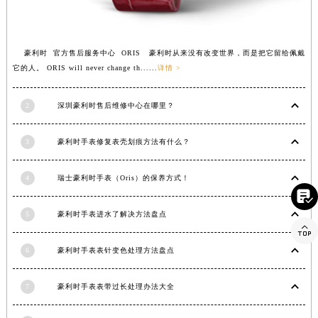
福建省宁德市蕉城区天湖东路豪利时售后服务中心（需提前预约）
福建省莆田市城厢区霞林街道荔华东大道豪利时售后服务中心（需提前预约）
福建省三明市三元区东乾二路豪利时售后服务中心（需提前预约）
豪利时 官方售后服务中心 ORIS 豪利时从来没有改变世界，而是把它留给佩戴
福建省漳州市龙文区步港路豪利时售后服务中心（需提前预约）
它的人。 ORIS will never change th......
详情 >
江苏省常州市新北区龙锦路1590号现代传媒中心5号楼10层1008室豪利时售后服务中心（需提前预约）
江苏省淮安市清江浦区淮海北路豪利时售后服务中心（需提前预约）
2
深圳豪利时售后维修中心在哪里？
江苏省连云港市海州区通灌北路豪利时售后服务中心（需提前预约）
江苏省南京市秦淮区中山南路1号南京中心22层22-C1-C3室豪利时售后服务中心（需提前预约）
3
豪利时手表修复表壳划痕方法有什么？
江苏省宿迁市宿城区西湖路豪利时售后服务中心（需提前预约）
江苏省泰州市海陵区永定东路399号置地商务中心东塔（华润万象城）17层1706室豪利时售后服务中心（需提前预约）
4
瑞士豪利时手表（Oris）的保养方式！

江苏省徐州市鼓楼区淮海东路29号苏宁广场IFC国际金融中心35层3508室豪利时售后服务中心（需提前预约）

5
豪利时手表进水了解决方法盘点
江苏省盐城市盐都区世纪大道5号盐城金融城写字楼1号楼16层1604室豪利时售后服务中心（需提前预约）
江苏省扬州市邗江区国展路29号星耀天地写字楼1号楼18层1803室豪利时售后服务中心（需提前预约）
6
豪利时手表表针变色处理方法盘点
江苏省镇江市京口区中山东路豪利时售后服务中心（需提前预约）
江西省抚州市临川区赣东大道豪利时售后服务中心（需提前预约）
7
豪利时手表表带过长处理办法大全
江西省赣州市章贡区文清路豪利时售后服务中心（需提前预约）