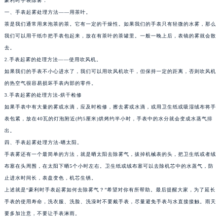
南通市崇川区工农路57号圆融广场写字楼16层1603室（需提前预约）
豪利时手表除雾：
苏州市苏州工业园区星港街199号苏州中心办公楼C座22层08室（需提前预约）
一、手表起雾处理方法——用茶叶。
茶是我们通常用来泡茶的茶。它有一定的干燥性。如果我们的手表只有轻微的水雾，那么
武汉市江汉区解放大道686号世界贸易大厦38层09室（需提前预约）
我们可以用干纸巾把手表包起来，放在有茶叶的茶罐里。一般一晚上后，表镜的雾就会散
南宁市青秀区金湖路59号地王大厦12楼1224室（需提前预约）
去。
合肥市蜀山区潜山路111号万象城华润大厦B座12楼03室（需提前预约）
2.手表起雾的处理方法——使用吹风机。
泉州市丰泽区宝洲路729号浦西万达中心写字楼A座7楼709室（需提前预约）
如果我们的手表不小心进水了，我们可以用吹风机吹干，但保持一定的距离，否则吹风机
青岛市南区山东路6号华润大厦B座22层04室（需提前预约）
的热空气很容易损坏手表内部的零件。
烟台市芝罘区胜利路139号万达金融中心A座907室（需提前预约）
3.手表起雾的处理方法-烘干检修
如果手表中有大量的雾或水滴，应及时检修，擦去雾或水滴，或用卫生纸或吸湿绒布将手
长春市朝阳区西安大路727号中银大厦A座(旺进大厦)18层09室（需提前预约）
表包紧，放在40瓦的灯泡附近(约5厘米)烘烤约半小时，手表中的水分就会变成水蒸气排
贵阳市南明区都司高架桥路33号亨特国际金融中心14楼14D（需提前预约）
出。
昆明市盘龙区北京路928号同德昆明广场写字楼10层06室（需提前预约）
四、手表起雾处理方法-晒太阳。
石家庄市长安区中山东路39号勒泰中心写字楼B座13层07室（需提前预约）
手表雾还有一个最简单的方法，就是晒太阳去除雾气，拔掉机械表的头，把卫生纸或者绒
西安市碑林区南关正街88号华侨城长安国际中心E座6楼10室（需提前预约）
布塞在头周围，在太阳下晒5个小时左右。卫生纸或绒布塞可以去除机芯中的水蒸气，防
海口市龙华区金贸东路5号海口华润大厦B座17层1707室（需提前预约）
止进水时间长，表盘变色，机芯生锈。
上述就是“豪利时手表起雾如何去除雾气？”希望对你有所帮助。最后提醒大家，为了延长
唐山市路南区新华东道100号万达广场写字楼A座10层1002室（需提前预约）
手表的使用寿命，洗衣服、洗脸、洗澡时不要戴手表，尽量避免手表与水直接接触。雨天
台州市椒江区东海大道1800号腾达中心东1幢20楼2002室（需提前预约）