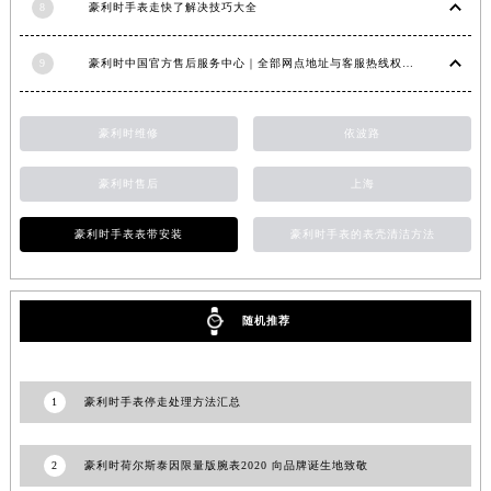
江西省吉安市吉州区井冈山大道豪利时售后服务中心（需提前预约）
8
豪利时手表走快了解决技巧大全
江西省景德镇市珠山区珠山中路豪利时售后服务中心（需提前预约）
江西省九江市浔阳区浔阳路豪利时售后服务中心（需提前预约）
9
豪利时中国官方售后服务中心｜全部网点地址与客服热线权威信息公示（2026年7月最新）
江西省南昌市红谷滩新区红谷中大道998号绿地双子塔（中央广场）A1座办公楼14层1407室豪利时售后服务中心（需提前预约）
江西省萍乡市安源区萍安北大道与康庄路交叉口豪利时售后服务中心（需提前预约）
豪利时维修
依波路
江西省上饶市信州区滨江西路豪利时售后服务中心（需提前预约）
江西省新余市渝水区北湖西路豪利时售后服务中心（需提前预约）
豪利时售后
上海
江西省宜春市袁州区中山中路豪利时售后服务中心（需提前预约）
豪利时手表表带安装
豪利时手表的表壳清洁方法
江西省鹰潭市月湖区胜利东路豪利时售后服务中心（需提前预约）
山东省德州市德城区东风中路豪利时售后服务中心（需提前预约）
山东省东营市东营区济南路豪利时售后服务中心（需提前预约）
随机推荐
山东省济南市历下区经十路11111号华润中心写字楼（万象城）15层1508室豪利时售后服务中心（需提前预约）
山东省济宁市任城区太白楼路豪利时售后服务中心（需提前预约）
山东省莱芜市文化南路8号银座商城名表维修一楼名表维修豪利时售后服务中心（需提前预约）
1
豪利时手表停走处理方法汇总
山东省临沂市兰山区解放路豪利时售后服务中心（需提前预约）
山东省日照市东港区烟台路豪利时售后服务中心（需提前预约）
2
豪利时荷尔斯泰因限量版腕表2020 向品牌诞生地致敬