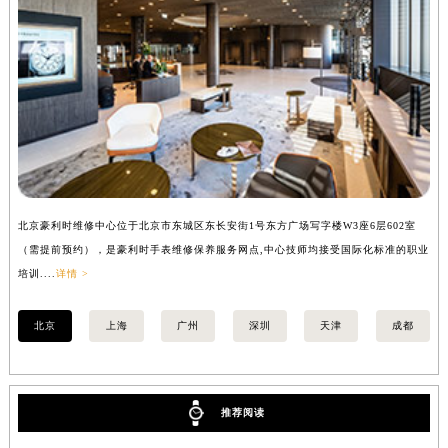
内蒙古自治区乌兰察布市集宁区恩和大街豪利时售后服务中心（需提前预约）
内蒙古自治区锡林郭勒盟市锡林浩特市光明街与额尔敦路交叉口豪利时售后服务中心（需提前预约）
内蒙古自治区兴安盟市乌兰浩特市兴安大街豪利时售后服务中心（需提前预约）
山西省大同市平城区迎宾街豪利时售后服务中心（需提前预约）
山西省晋城市城区黄华街豪利时售后服务中心（需提前预约）
山西省晋中市榆次区顺城街豪利时售后服务中心（需提前预约）
山西省临汾市尧都区解放路豪利时售后服务中心（需提前预约）
山西省吕梁市离石区永宁中路与建设街交叉口豪利时售后服务中心（需提前预约）
山西省朔州市朔城区怡西路与鄯阳西街交汇处豪利时售后服务中心（需提前预约）
北京豪利时维修中心位于北京市东城区东长安街1号东方广场写字楼W3座6层602室
上
山西省忻州市忻府区和平东街与七一南路交叉口豪利时售后服务中心（需提前预约）
（需提前预约），是豪利时手表维修保养服务网点,中心技师均接受国际化标准的职业
提
培训....
详情 >
训..
山西省阳泉市郊区平阳东街与新城大道交叉口豪利时售后服务中心（需提前预约）
山西省运城市盐湖区河东街豪利时售后服务中心（需提前预约）
北京
上海
广州
深圳
天津
成都
山西省长治市潞州区英雄中路豪利时售后服务中心（需提前预约）
山西省太原市迎泽区迎泽街道解放路15号亨得利名表维修授权店3楼豪利时售后服务中心（需提前预约）
天津市和平区赤峰道136号天津国际金融中心26层2603室豪利时售后服务中心（需提前预约）
推荐阅读
安徽省安庆市迎江区人民路豪利时售后服务中心（需提前预约）