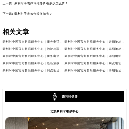
辽宁省盘锦市兴隆台区石油大街豪利时售后服务中心（需提前预约）
上一篇:
豪利时手表摔坏维修价格多少怎么算？
辽宁省铁岭市银州区南马路豪利时售后服务中心（需提前预约）
下一篇:
豪利时手表如何轻微抛光？
辽宁省营口市站前区市府路与渤海大街交叉口豪利时售后服务中心（需提前预约）
辽宁省沈阳市沈河区中街路137号亨得利名表维修授权店1楼豪利时售后服务中心（需提前预约）
相关文章
辽宁省沈阳市沈河区中街路83号亨得利名表维修授权店1楼豪利时售后服务中心（需提前预约）
北京市朝阳区建国门外大街甲6号华熙国际中心D座11层1102室豪利时售后服务中心（北京总部）（需提前预约）
豪利时中国官方售后服务中心｜服务电话及24小时详细地址权威信息公示（2026年7月最新）
豪利时中国官方售后服务中心｜详细地址与售后服务电话权威信息公示（2026年7月最新）
北京市东城区东长安街1号王府井东方广场W3座6层602室豪利时售后服务中心（需提前预约）
豪利时中国官方售后服务中心｜地址与联系电话权威信息公示（2026年7月最新）
豪利时中国官方售后服务中心｜详细地址和官方售后电话权威信息公示（2026年7月最新）
河北省保定市竞秀区朝阳北大街北国先天下豪利时售后服务中心（需提前预约）
豪利时中国官方售后服务中心｜服务电话与网点地址权威信息公示（2026年7月最新）
豪利时中国官方售后服务中心｜详细地址与官方售后热线权威信息公示（2026年7月最新）
内蒙古自治区阿拉善盟市左旗土尔扈特大街豪利时售后服务中心（需提前预约）
豪利时中国官方售后服务中心｜最新热线和详细维修地址权威信息公示（2026年7月最新）
豪利时中国官方售后服务中心｜网点地址及官方热线权威信息公示（2026年7月最新）
豪利时中国官方售后服务中心｜网点地址与24小时热线权威信息公示（2026年7月最新）
豪利时中国官方售后服务中心｜详细地址与24小时客服热线权威信息公示（2026年7月最新）
内蒙古自治区巴彦淖尔市临河区新华街豪利时售后服务中心（需提前预约）
内蒙古自治区包头市青山区幸福路甲3号王府井百货名表维修豪利时售后服务中心（需提前预约）
内蒙古自治区赤峰市红山区哈达街豪利时售后服务中心（需提前预约）
内蒙古自治区鄂尔多斯市东胜区伊金霍洛街豪利时售后服务中心（需提前预约）
豪利时保养
内蒙古自治区呼伦贝尔市海拉尔区中央街豪利时售后服务中心（需提前预约）
北京豪利时维修中心
内蒙古自治区通辽市科尔沁区明仁大街豪利时售后服务中心（需提前预约）
内蒙古自治区乌海市海勃湾区人民南路豪利时售后服务中心（需提前预约）