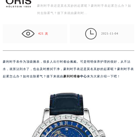
养护理的很好，从不沾水，就算沾到水了，也会及时擦拭干净，
常州市新北区龙锦路1590号现代传媒中心写字楼5号楼10层1008室（需提前预约）
豪利时手表还是莫名其妙的起雾呢？豪利时手表起雾怎么办？如
徐州市鼓楼区淮海东路29号苏宁广场IFC国际金融中心写字楼35层3508室（需提前预约）
何去除雾气？接下来就由豪利时…
扬州市邗江区国展路29号星耀天地写字楼1号楼18层1803室（需提前预约）
盐城市盐都区世纪大道5号盐城金融城写字楼1号楼16层1604室（需提前预约）

泰州市海陵区永定东路399号置地商务中心东塔写字楼（华润万象城）17层1706室（需提前预约）
421 次
2021-11-04
宁波市江北区大闸南路500号来福士广场办公楼20层2009室（需提前预约）
杭州市上城区钱江路1366号华润大厦写字楼A座5层503-5室（需提前预约）
金华市金东区东市南街777号金华万达广场写字楼4号楼22层2209室（需提前预约）
豪利时手表作为顶级腕表，很多人出行时都会佩戴。可是明明保养护理的很好，从不沾
绍兴市越城区胜利东路379号世茂天际中心写字楼8层805室（需提前预约）
水，就算沾到水了，也会及时擦拭干净，豪利时手表还是莫名其妙的起雾呢？豪利时手表
嘉兴市南湖区广益路705号嘉兴世界贸易中心写字楼A座13层1304室（需提前预约）
起雾怎么办？如何去除雾气？接下来就由
豪利时维修
中心
来为大家介绍一下吧！
南昌市红谷滩新区红谷中大道998号绿地双子塔（中央广场）A1座办公楼14层07室（需提前预约）
济南市历下区经十路11111号华润中心写字楼（万象城）15层1508室（需提前预约）
广州市天河区天河路230号万菱汇国际中心写字楼A塔7层704室（需提前预约）
广州市越秀区环市东路371-375号世界贸易中心大厦南塔写字楼15层07室（需提前预约）
深圳市罗湖区深南东路5001号华润大厦写字楼17层1701室（需提前预约）
惠州市惠城区江北文昌一路7号华贸大厦写字楼1座30层05室（需提前预约）