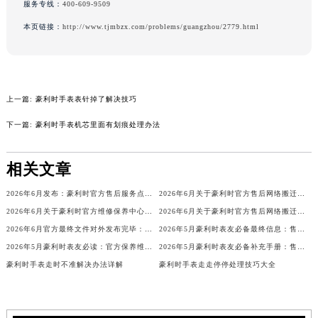
服务专线：
400-609-9509
辽宁省铁岭市银州区南马路豪利时售后服务中心（需提前预约）
本页链接：
http://www.tjmbzx.com/problems/guangzhou/2779.html
辽宁省营口市站前区市府路与渤海大街交叉口豪利时售后服务中心（需提前预约）
辽宁省沈阳市沈河区中街路137号亨得利名表维修授权店1楼豪利时售后服务中心（需提前预约）
辽宁省沈阳市沈河区中街路83号亨得利名表维修授权店1楼豪利时售后服务中心（需提前预约）
北京市朝阳区建国门外大街甲6号华熙国际中心D座11层1102室豪利时售后服务中心（北京总部）（需提前预约）
上一篇:
豪利时手表表针掉了解决技巧
北京市东城区东长安街1号王府井东方广场W3座6层602室豪利时售后服务中心（需提前预约）
下一篇:
豪利时手表机芯里面有划痕处理办法
河北省保定市竞秀区朝阳北大街北国先天下豪利时售后服务中心（需提前预约）
内蒙古自治区阿拉善盟市左旗土尔扈特大街豪利时售后服务中心（需提前预约）
相关文章
内蒙古自治区巴彦淖尔市临河区新华街豪利时售后服务中心（需提前预约）
内蒙古自治区包头市青山区幸福路甲3号王府井百货名表维修豪利时售后服务中心（需提前预约）
2026年6月发布：豪利时官方售后服务点迁移及新开汇总
2026年6月关于豪利时官方售后网络搬迁及新增的补充说明文件
2026年6月关于豪利时官方维修保养中心网点搬迁新增的公告
2026年6月关于豪利时官方售后网络搬迁及新增的补充修订说明文件
内蒙古自治区赤峰市红山区哈达街豪利时售后服务中心（需提前预约）
2026年6月官方最终文件对外发布完毕：豪利时售后维修保养中心搬迁与新增事项
2026年5月豪利时表友必备最终信息：售后网点搬迁及新开
内蒙古自治区鄂尔多斯市东胜区伊金霍洛街豪利时售后服务中心（需提前预约）
2026年5月豪利时表友必读：官方保养维修中心搬迁新开
2026年5月豪利时表友必备补充手册：售后网点搬迁及新开
内蒙古自治区呼伦贝尔市海拉尔区中央街豪利时售后服务中心（需提前预约）
豪利时手表走时不准解决办法详解
豪利时手表走走停停处理技巧大全
内蒙古自治区通辽市科尔沁区明仁大街豪利时售后服务中心（需提前预约）
内蒙古自治区乌海市海勃湾区人民南路豪利时售后服务中心（需提前预约）
内蒙古自治区乌兰察布市集宁区恩和大街豪利时售后服务中心（需提前预约）