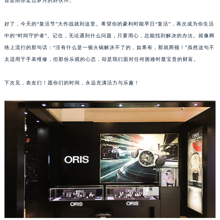
曾是陪你走过岁月的好伙伴。
苏州市苏州工业园区星港街199号苏州中心办公楼C座22层08室（需提前预约）
武汉市江汉区解放大道686号世界贸易大厦38层09室（需提前预约）
好了，今天的“复活节”大作战就到这里。希望你的豪利时能早日“复活”，再次成为你生活
中的“时间守护者”。记住，无论遇到什么问题，只要用心，总能找到解决的办法。就像网
南宁市青秀区金湖路59号地王大厦12楼1224室（需提前预约）
络上流行的那句话：“没有什么是一顿火锅解决不了的，如果有，那就两顿！”虽然这句不
合肥市蜀山区潜山路111号万象城华润大厦B座12楼03室（需提前预约）
太适用于手表维修，但那份乐观的心态，却是我们面对任何困难时最宝贵的财富。
泉州市丰泽区宝洲路729号浦西万达中心写字楼A座7楼709室（需提前预约）
青岛市南区山东路6号华润大厦B座22层04室（需提前预约）
下次见，表友们！愿你们的时间，永远充满活力与乐趣！
烟台市芝罘区胜利路139号万达金融中心A座907室（需提前预约）
长春市朝阳区西安大路727号中银大厦A座(旺进大厦)18层09室（需提前预约）
贵阳市南明区都司高架桥路33号亨特国际金融中心14楼14D（需提前预约）
昆明市盘龙区北京路928号同德昆明广场写字楼10层06室（需提前预约）
石家庄市长安区中山东路39号勒泰中心写字楼B座13层07室（需提前预约）
西安市碑林区南关正街88号华侨城长安国际中心E座6楼10室（需提前预约）
海口市龙华区金贸东路5号海口华润大厦B座17层1707室（需提前预约）
唐山市路南区新华东道100号万达广场写字楼A座10层1002室（需提前预约）
台州市椒江区东海大道1800号腾达中心东1幢20楼2002室（需提前预约）
内蒙古自治区呼和浩特市玉泉区大学西街70号华润万象城写字楼（鄂尔多斯大厦）23层2326室（需提前预约）