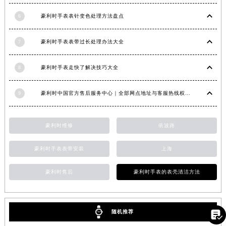
江西省景德镇市珠山区珠山中路豪利时售后服务中心（需提前预约）
6
豪利时手表表针变色处理方法盘点
江西省九江市浔阳区浔阳路豪利时售后服务中心（需提前预约）
江西省南昌市红谷滩新区红谷中大道998号绿地双子塔（中央广场）A1座办公楼14层1407室豪利时售后服务中心（需提前预约）
7
豪利时手表表带过长处理办法大全
江西省萍乡市安源区萍安北大道与康庄路交叉口豪利时售后服务中心（需提前预约）
江西省上饶市信州区滨江西路豪利时售后服务中心（需提前预约）
8
豪利时手表走快了解决技巧大全
江西省新余市渝水区北湖西路豪利时售后服务中心（需提前预约）
9
豪利时中国官方售后服务中心｜全部网点地址与客服热线权威信息公示（2026年7月最新）
江西省宜春市袁州区中山中路豪利时售后服务中心（需提前预约）
江西省鹰潭市月湖区胜利东路豪利时售后服务中心（需提前预约）
山东省德州市德城区东风中路豪利时售后服务中心（需提前预约）
豪利时维修
依波路
山东省东营市东营区济南路豪利时售后服务中心（需提前预约）
豪利时手表表带安装
上海
山东省济南市历下区经十路11111号华润中心写字楼（万象城）15层1508室豪利时售后服务中心（需提前预约）
山东省济宁市任城区太白楼路豪利时售后服务中心（需提前预约）
豪利时售后
豪利时手表的表壳清洁方法
山东省莱芜市文化南路8号银座商城名表维修一楼名表维修豪利时售后服务中心（需提前预约）
山东省临沂市兰山区解放路豪利时售后服务中心（需提前预约）
山东省日照市东港区烟台路豪利时售后服务中心（需提前预约）
随机推荐

山东省泰安市泰山区财源街道泰山大街豪利时售后服务中心（需提前预约）