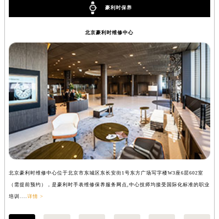
豪利时保养
内蒙古自治区锡林郭勒盟市锡林浩特市光明街与额尔敦路交叉口豪利时售后服务中心（需提前预约）
内蒙古自治区兴安盟市乌兰浩特市兴安大街豪利时售后服务中心（需提前预约）
北京豪利时维修中心
山西省大同市平城区迎宾街豪利时售后服务中心（需提前预约）
山西省晋城市城区黄华街豪利时售后服务中心（需提前预约）
山西省晋中市榆次区顺城街豪利时售后服务中心（需提前预约）
山西省临汾市尧都区解放路豪利时售后服务中心（需提前预约）
山西省吕梁市离石区永宁中路与建设街交叉口豪利时售后服务中心（需提前预约）
山西省朔州市朔城区怡西路与鄯阳西街交汇处豪利时售后服务中心（需提前预约）
山西省忻州市忻府区和平东街与七一南路交叉口豪利时售后服务中心（需提前预约）
山西省阳泉市郊区平阳东街与新城大道交叉口豪利时售后服务中心（需提前预约）
山西省运城市盐湖区河东街豪利时售后服务中心（需提前预约）
山西省长治市潞州区英雄中路豪利时售后服务中心（需提前预约）
北京豪利时维修中心位于北京市东城区东长安街1号东方广场写字楼W3座6层602室
上
山西省太原市迎泽区迎泽街道解放路15号亨得利名表维修授权店3楼豪利时售后服务中心（需提前预约）
（需提前预约），是豪利时手表维修保养服务网点,中心技师均接受国际化标准的职业
提
天津市和平区赤峰道136号天津国际金融中心26层2603室豪利时售后服务中心（需提前预约）
培训....
详情 >
训..
安徽省安庆市迎江区人民路豪利时售后服务中心（需提前预约）
安徽省蚌埠市蚌山区淮河路豪利时售后服务中心（需提前预约）