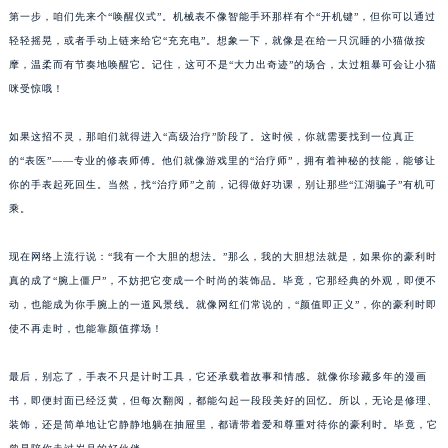
第一步，咱们先来个“唤醒仪式”。机械表不像智能手环那样有个“开机键”，但你可以通过
福州市鼓楼区五四路128-1号恒力城写字楼15层03室（需提前预约）
轻轻摇晃，或者手动上链来给它“充充电”。想象一下，就像是在给一只沉睡的小猫做按
成都市锦江区人民东路6号SAC东原中心写字楼24层2406B室（需提前预约）
摩，温柔而有节奏地唤醒它。记住，这可不是“大力出奇迹”的场合，太过粗暴可会让小猫
重庆市江北区观音桥步行街2号融恒时代广场写字楼9层902室（需提前预约）
咪受惊哦！
长沙市芙蓉区定王台街道建湘路393号世茂环球金融中心写字楼（芙蓉广场）10层13室（需提前预约）
郑州市二七区铭功路10号华润大厦写字楼29层2905室（需提前预约）
如果这招不灵，那咱们就得进入“高级治疗”阶段了。这时候，你就需要找到一位真正
太原市迎泽区解放路15号亨得利名表服务中心（品牌授权店）3层整层（需提前预约）
的“表医”——专业的修表师傅。他们就像游戏里的“治疗师”，拥有着神秘的技能，能够让
你的手表起死回生。当然，找“治疗师”之前，记得做好功课，别让那些“江湖骗子”有机可
沈阳市沈河区中街路137号亨得利名表服务中心（品牌授权店）1层整层（需提前预约）
乘。
沈阳市沈河区中街路83号亨得利名表服务中心（品牌授权店）1层整层（需提前预约）
乌鲁木齐市天山区红山路26号时代广场（CCMALL）C座17层17-B（需提前预约）
现在网络上流行说：“我有一个大胆的想法。”那么，我的大胆想法就是，如果你的豪利时
温州市鹿城区锦绣路1067号置信广场10层1015室（需提前预约）
真的成了“腕上僵尸”，不妨把它变成一个时尚的装饰品。毕竟，它那经典的外观，即便不
哈尔滨市道里区友谊西路600号富力中心T2座写字楼29层03室（需提前预约）
动，也能成为你手腕上的一道风景线。就像网红们常说的，“颜值即正义”，你的豪利时即
大连市中山区人民路15号国际金融大厦7层G室（需提前预约）
使不再走时，也能靠颜值撑场！
佛山市禅城区季华五路57号万科金融中心C座12层1205室（需提前预约）
最后，别忘了，手表不只是计时工具，它还承载着故事和情感。就像你珍藏多年的漫画
东莞市东城街道鸿福东路1号民盈国贸中心T1写字楼9层907室（需提前预约）
书，即便封面已经泛黄，但每次翻阅，都能勾起一段段美好的回忆。所以，无论是修理、
无锡市梁溪区人民中路139号恒隆广场写字楼1座11层1104室（需提前预约）
装饰，还是简单地让它静静地躺在抽屉里，都请带着爱和尊重对待你的豪利时。毕竟，它
南通市崇川区工农路57号圆融广场写字楼16层1603室（需提前预约）