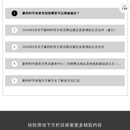
山东省威海市环翠区新威海路89号振华商厦一楼名表维修豪利时售后服务中心（需提前预约）

1
豪利时手表表壳划痕哪里可以维修抛光？
山东省潍坊市奎文区东风东街豪利时售后服务中心（需提前预约）
山东省枣庄市滕州市北辛路与善国路交叉口豪利时售后服务中心（需提前预约）
山东省淄博市张店区金晶大道豪利时售后服务中心（需提前预约）
2
2026年6月关于豪利时官方售后网点搬迁及新增的正式文件（修订）
上海市黄浦区南京东路299号宏伊国际广场写字楼8层806室豪利时售后服务中心（需提前预约）
上海市徐汇区虹桥路3号港汇中心2座37层3705室豪利时售后服务中心（需提前预约）
3
2026年6月关于豪利时官方售后网点搬迁及新增的正式文件
浙江省杭州市上城区钱江路1366号华润大厦A座5层503-5室豪利时售后服务中心（需提前预约）
浙江省湖州市吴兴区劳动路豪利时售后服务中心（需提前预约）
4
豪利时中国官方售后服务中心｜详细网点地址及热线权威信息公示（2026年6月最新）
浙江省嘉兴市南湖区广益路705号嘉兴世界贸易中心A座13层1304室豪利时售后服务中心（需提前预约）
浙江省金华市金东区东市南街777号金华万达广场4号楼22楼2209室豪利时售后服务中心（需提前预约）
5
豪利时手表很久不戴不走了解决方法汇总
浙江省丽水市莲都区解放街豪利时售后服务中心（需提前预约）
浙江省宁波市江北区大闸南路500号来福士广场办公楼20层2009室豪利时售后服务中心（需提前预约）
浙江省衢州市柯城区上街豪利时售后服务中心（需提前预约）
浙江省绍兴市越城区胜利东路379号世茂天际中心写字楼8层805室豪利时售后服务中心（需提前预约）
浙江省舟山市定海区解放东路豪利时售后服务中心（需提前预约）
轻轻滑动下方栏目探索更多精彩内容
澳门特别行政区大堂区议事亭前地（新马路）豪利时售后服务中心（需提前预约）