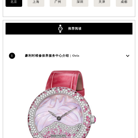
北京
上海
广州
深圳
天津
成都
安徽省亳州市谯城区魏武大道豪利时售后服务中心（需提前预约）
安徽省池州市贵池区长江路豪利时售后服务中心（需提前预约）
安徽省滁州市琅琊区南谯北路豪利时售后服务中心（需提前预约）
推荐阅读
安徽省阜阳市颍州区颍州北路豪利时售后服务中心（需提前预约）
安徽省淮北市相山区淮海路豪利时售后服务中心（需提前预约）
安徽省淮南市田家庵区国庆中路豪利时售后服务中心（需提前预约）
1
豪利时维修保养服务中心介绍 | Oris
安徽省黄山市屯溪区黄山西路豪利时售后服务中心（需提前预约）
安徽省六安市金安区解放中路豪利时售后服务中心（需提前预约）
安徽省马鞍山市雨山区湖南西路豪利时售后服务中心（需提前预约）
安徽省宿州市埇桥区人民中路豪利时售后服务中心（需提前预约）
安徽省铜陵市铜官区石城大道豪利时售后服务中心（需提前预约）
安徽省芜湖市镜湖区中山路步行街豪利时售后服务中心（需提前预约）
安徽省宣城市宣州区叠嶂西路豪利时售后服务中心（需提前预约）
福建省龙岩市新罗区九一南路豪利时售后服务中心（需提前预约）
福建省南平市建阳区人民西路豪利时售后服务中心（需提前预约）
福建省宁德市蕉城区天湖东路豪利时售后服务中心（需提前预约）