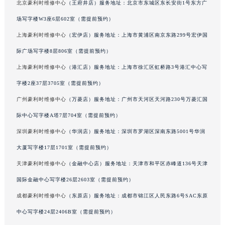
北京豪利时维修中心
（王府井店）服务地址：北京市东城区东长安街1号东方广
吉林省辽源市龙山区人民大街豪利时售后服务中心（需提前预约）
场写字楼W3座6层602室（需提前预约）
吉林省梅河口市新华街道梅河大街豪利时售后服务中心（需提前预约）
上海豪利时维修中心
（宏伊店）服务地址：上海市黄浦区南京东路299号宏伊国
吉林省四平市铁东区紫气大路与南九经街交汇处豪利时售后服务中心（需提前预约）
际广场写字楼8层806室（需提前预约）
吉林省松原市宁江区五环大街豪利时售后服务中心（需提前预约）
吉林省通化市东昌区环通乡江南大街豪利时售后服务中心（需提前预约）
上海豪利时维修中心
（港汇店）服务地址：上海市徐汇区虹桥路3号港汇中心写
吉林省延边市延吉市解放路豪利时售后服务中心（需提前预约）
字楼2座37层3705室（需提前预约）
辽宁省鞍山市铁东区站前街豪利时售后服务中心（需提前预约）
广州豪利时维修中心
（万菱店）服务地址：广州市天河区天河路230号万菱汇国
辽宁省本溪市平山区胜利路豪利时售后服务中心（需提前预约）
际中心写字楼A塔7层704室（需提前预约）
辽宁省朝阳市双塔区新华路豪利时售后服务中心（需提前预约）
深圳豪利时维修中心
（华润店）服务地址：深圳市罗湖区深南东路5001号华润
辽宁省丹东市振兴区七经街豪利时售后服务中心（需提前预约）
大厦写字楼17层1701室（需提前预约）
辽宁省抚顺市新抚区东一路豪利时售后服务中心（需提前预约）
天津豪利时维修中心
（金融中心店）服务地址：天津市和平区赤峰道136号天津
辽宁省阜新市海州区解放大街豪利时售后服务中心（需提前预约）
辽宁省葫芦岛市连山区中央路豪利时售后服务中心（需提前预约）
国际金融中心写字楼26层2603室（需提前预约）
辽宁省锦州市古塔区中央大街豪利时售后服务中心（需提前预约）
成都豪利时维修中心
（东原店）服务地址：成都市锦江区人民东路6号SAC东原
辽宁省辽阳市白塔区新运大街豪利时售后服务中心（需提前预约）
中心写字楼24层2406B室（需提前预约）
辽宁省盘锦市兴隆台区石油大街豪利时售后服务中心（需提前预约）