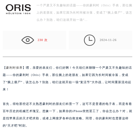
一个严肃又不失趣味的话题——你的豪利时（Oris）手表，那位腕
徐州市鼓楼区淮海东路29号苏宁广场IFC国际金融中心写字楼35层3508室（需提前预约）
上的老朋友，如果它因为长时间被冷落，变成了“腕上僵尸”，该怎
扬州市邗江区国展路29号星耀天地写字楼1号楼18层1803室（需提前预约）
么办？别急，咱们这就开始一场“…
盐城市盐都区世纪大道5号盐城金融城写字楼1号楼16层1604室（需提前预约）
泰州市海陵区永定东路399号置地商务中心东塔写字楼（华润万象城）17层1706室（需提前预约）

宁波市江北区大闸南路500号来福士广场办公楼20层2009室（需提前预约）
230 次
2024-11-26
杭州市上城区钱江路1366号华润大厦写字楼A座5层503-5室（需提前预约）
金华市金东区东市南街777号金华万达广场写字楼4号楼22层2209室（需提前预约）
绍兴市越城区胜利东路379号世茂天际中心写字楼8层805室（需提前预约）
【
豪利时保养
】嘿，亲爱的表友们，你们好啊！今天咱们来聊聊一个严肃又不失趣味的话
嘉兴市南湖区广益路705号嘉兴世界贸易中心写字楼A座13层1304室（需提前预约）
题——你的豪利时（Oris）手表，那位腕上的老朋友，如果它因为长时间被冷落，变成
南昌市红谷滩新区红谷中大道998号绿地双子塔（中央广场）A1座办公楼14层07室（需提前预约）
了“腕上僵尸”，该怎么办？别急，咱们这就开始一场“复活节”大作战，让时间重新流动起
来！
济南市历下区经十路11111号华润中心写字楼（万象城）15层1508室（需提前预约）
广州市天河区天河路230号万菱汇国际中心写字楼A塔7层704室（需提前预约）
首先，得给那些还不太熟悉豪利时的朋友们科普一下，这可不是普通的电子表，而是有着
广州市越秀区环市东路371-375号世界贸易中心大厦南塔写字楼15层07室（需提前预约）
百年历史的机械艺术瑰宝。想象一下，如果你的iPhone突然罢工了，你会怎么办？对，就
深圳市罗湖区深南东路5001号华润大厦写字楼17层1701室（需提前预约）
是找苹果店的天才吧求助，或者上网搜罗各种自救攻略。同理，你的豪利时也需要这样
惠州市惠城区江北文昌一路7号华贸大厦写字楼1座30层05室（需提前预约）
的“天才吧”时刻。
厦门市思明区湖滨东路95号华润大厦写字楼B座11层1104室（需提前预约）