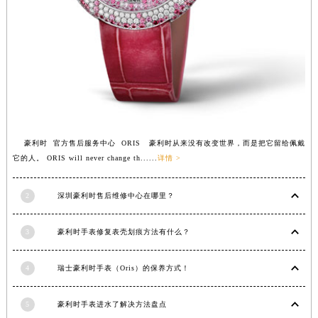
福建省莆田市城厢区霞林街道荔华东大道豪利时售后服务中心（需提前预约）
福建省三明市三元区东乾二路豪利时售后服务中心（需提前预约）
福建省漳州市龙文区步港路豪利时售后服务中心（需提前预约）
江苏省常州市新北区龙锦路1590号现代传媒中心5号楼10层1008室豪利时售后服务中心（需提前预约）
江苏省淮安市清江浦区淮海北路豪利时售后服务中心（需提前预约）
江苏省连云港市海州区通灌北路豪利时售后服务中心（需提前预约）
江苏省南京市秦淮区中山南路1号南京中心22层22-C1-C3室豪利时售后服务中心（需提前预约）
豪利时 官方售后服务中心 ORIS 豪利时从来没有改变世界，而是把它留给佩戴
江苏省宿迁市宿城区西湖路豪利时售后服务中心（需提前预约）
它的人。 ORIS will never change th......
详情 >
江苏省泰州市海陵区永定东路399号置地商务中心东塔（华润万象城）17层1706室豪利时售后服务中心（需提前预约）
江苏省徐州市鼓楼区淮海东路29号苏宁广场IFC国际金融中心35层3508室豪利时售后服务中心（需提前预约）
2
深圳豪利时售后维修中心在哪里？
江苏省盐城市盐都区世纪大道5号盐城金融城写字楼1号楼16层1604室豪利时售后服务中心（需提前预约）
3
豪利时手表修复表壳划痕方法有什么？
江苏省扬州市邗江区国展路29号星耀天地写字楼1号楼18层1803室豪利时售后服务中心（需提前预约）
江苏省镇江市京口区中山东路豪利时售后服务中心（需提前预约）
4
瑞士豪利时手表（Oris）的保养方式！
江西省抚州市临川区赣东大道豪利时售后服务中心（需提前预约）
江西省赣州市章贡区文清路豪利时售后服务中心（需提前预约）
5
豪利时手表进水了解决方法盘点
江西省吉安市吉州区井冈山大道豪利时售后服务中心（需提前预约）