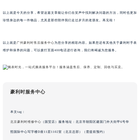
甘肃省兰州市七里河区西津西路16号兰州中心写字楼21层2102室（需提前预约）
以上就是今天的分享，希望这篇文章能让你们在笑声中找到解决问题的方法，同时也更加
重庆市解放碑渝中区民权路28号英利国际金融中心写字楼20层01室（需提前预约）
珍惜身边的每一件物品，尤其是那些陪伴我们走过岁月的老朋友。再见啦！
黑龙江省大庆市萨尔图区会战大街豪利时售后服务中心（需提前预约）
黑龙江省鹤岗市向阳区红军路豪利时售后服务中心（需提前预约）
黑龙江省黑河市爱辉区中央街豪利时售后服务中心（需提前预约）
以上就是
广州豪利时售后服务中心
为您分享的精彩内容。如果您还有其他关于豪利时手表
黑龙江省鸡西市鸡冠区红军路豪利时售后服务中心（需提前预约）
维护和保养的问题，可以拨打页面400电话进行咨询，我们将竭诚为您服务。
黑龙江省佳木斯市向阳区长安路豪利时售后服务中心（需提前预约）
黑龙江省牡丹江市东安区太平路豪利时售后服务中心（需提前预约）
黑龙江省七台河市桃山区大同街豪利时售后服务中心（需提前预约）
黑龙江省齐齐哈尔市龙沙区龙华路豪利时售后服务中心（需提前预约）
豪利时服务中心
黑龙江省双鸭山市尖山区新兴大街豪利时售后服务中心（需提前预约）
黑龙江省绥化市北林区新华街与康庄路交叉口豪利时售后服务中心（需提前预约）
黑龙江省伊春市伊美区通河路豪利时售后服务中心（需提前预约）
本文tag：
吉林省白城市洮北区明仁南街豪利时售后服务中心（需提前预约）
北京豪利时维修中心
（国贸店）服务地址：北京市朝阳区建国门外大街甲6号华
吉林省白山市浑江区浑江大街豪利时售后服务中心（需提前预约）
熙国际中心写字楼D座11层1102室（北京总部）（需提前预约）
吉林省吉林市船营区河南街豪利时售后服务中心（需提前预约）