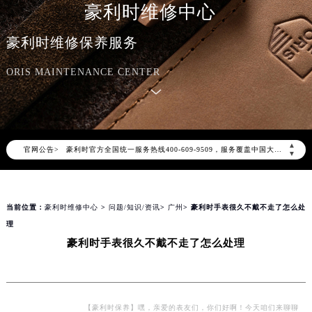
豪利时维修中心
豪利时维修保养服务
ORIS MAINTENANCE CENTER
2026年8月豪利时中国区售后服务网络优化升级公告
2026年8月豪利时全国官方售后客户服务热线：400-609-9509
▲
官网公告>
豪利时官方全国统一服务热线400-609-9509，服务覆盖中国大陆、香港、澳门、台湾全部区域（非大陆需加拨“+86”）
▼
2026年8月豪利时售后服务中心最新网点地址：
北京市朝阳区建国门外大街甲6号华熙国际中心写字楼D座11层1102室（北京总部）（需提前预约）
当前位置：
豪利时维修中心
>
问题/知识/资讯
>
广州
> 豪利时手表很久不戴不走了怎么处
北京市东城区东长安街1号东方广场写字楼W3座6层602室（需提前预约）
理
天津市和平区赤峰道136号天津国际金融中心写字楼26层2603室（需提前预约）
豪利时手表很久不戴不走了怎么处理
上海市徐汇区虹桥路3号港汇中心写字楼2座37层3705室（需提前预约）
上海市黄浦区南京东路299号宏伊国际广场写字楼8层806室（需提前预约）
南京市秦淮区中山南路1号（新街口）南京中心写字楼22层C1-1室（需提前预约）
常州市新北区龙锦路1590号现代传媒中心写字楼5号楼10层1008室（需提前预约）
【豪利时保养】嘿，亲爱的表友们，你们好啊！今天咱们来聊聊