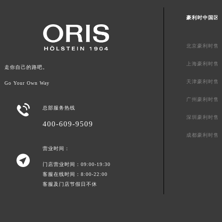
澳门特别行政区风顺堂区南湾大马路豪利时售后服务中心（需提前预约）
豪利时中国区
澳门特别行政区花地玛堂区关闸广场豪利时售后服务中心（需提前预约）
澳门特别行政区花王堂区大三巴商圈豪利时售后服务中心（需提前预约）
北京豪利时售
澳门特别行政区嘉模堂区官也街豪利时售后服务中心（需提前预约）
上海豪利时售
澳门省路氹城市金光大道豪利时售后服务中心（需提前预约）
走你自己的路吧。
澳门特别行政区望德堂区塔石广场豪利时售后服务中心（需提前预约）
天津豪利时售
Go Your Own Way
福建省福州市鼓楼区五四路128-1号恒力城写字楼15层03室豪利时售后服务中心（需提前预约）
广州豪利时售

福建省厦门市思明区湖滨东路95号万象城华润大厦B座11层1104室豪利时售后服务中心（需提前预约）
总部服务热线
深圳豪利时售
广东省潮州市潮安区新风路与潮汕路交汇处豪利时售后服务中心（需提前预约）
400-609-9509
广东省广州市天河区天河路230号万菱汇国际中心A塔7层704室豪利时售后服务中心（需提前预约）
成都豪利时售
广东省广州市越秀区环市东路371-375号世界贸易中心大厦南塔15层1507室豪利时售后服务中心（需提前预约）
营业时间：

广东省河源市源城区越王大道豪利时售后服务中心（需提前预约）
门店营业时间：09:00-19:30
客服在线时间：8:00-22:00
广东省惠州市惠城区江北文昌一路7号华贸大厦1座30层3005室豪利时售后服务中心（需提前预约）
客服及门店节假日不休
广东省江门市蓬江区广场西路豪利时售后服务中心（需提前预约）
广东省揭阳市榕城进贤门步行街豪利时售后服务中心（需提前预约）
广东省茂名市电白区水东街道迎宾大道豪利时售后服务中心（需提前预约）