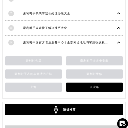
浙江省湖州市吴兴区劳动路豪利时售后服务中心（需提前预约）
7
豪利时手表表带过长处理办法大全
浙江省嘉兴市南湖区广益路705号嘉兴世界贸易中心A座13层1304室豪利时售后服务中心（需提前预约）
浙江省金华市金东区东市南街777号金华万达广场4号楼22楼2209室豪利时售后服务中心（需提前预约）
8
豪利时手表走快了解决技巧大全
浙江省丽水市莲都区解放街豪利时售后服务中心（需提前预约）
浙江省宁波市江北区大闸南路500号来福士广场办公楼20层2009室豪利时售后服务中心（需提前预约）
9
豪利时中国官方售后服务中心｜全部网点地址与客服热线权威信息公示（2026年7月最新）
浙江省衢州市柯城区上街豪利时售后服务中心（需提前预约）
浙江省绍兴市越城区胜利东路379号世茂天际中心写字楼8层805室豪利时售后服务中心（需提前预约）
豪利时售后
豪利时手表表带安装
浙江省舟山市定海区解放东路豪利时售后服务中心（需提前预约）
澳门特别行政区大堂区议事亭前地（新马路）豪利时售后服务中心（需提前预约）
豪利时手表的表壳清洁方法
豪利时维修
澳门特别行政区风顺堂区南湾大马路豪利时售后服务中心（需提前预约）
澳门特别行政区花地玛堂区关闸广场豪利时售后服务中心（需提前预约）
上海
依波路
澳门特别行政区花王堂区大三巴商圈豪利时售后服务中心（需提前预约）
澳门特别行政区嘉模堂区官也街豪利时售后服务中心（需提前预约）
澳门省路氹城市金光大道豪利时售后服务中心（需提前预约）
随机推荐
澳门特别行政区望德堂区塔石广场豪利时售后服务中心（需提前预约）

福建省福州市鼓楼区五四路128-1号恒力城写字楼15层03室豪利时售后服务中心（需提前预约）