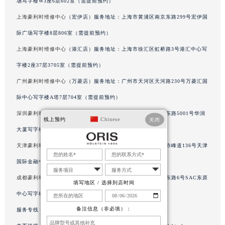
场写字楼W3座6层602室（需提前预约）
内蒙古自治区阿拉善盟市左旗土尔扈特大街豪利时售后服务中心（需提前预约）
上海豪利时维修中心
（宏伊店）服务地址：上海市黄浦区南京东路299号宏伊国
内蒙古自治区巴彦淖尔市临河区新华街豪利时售后服务中心（需提前预约）
际广场写字楼8层806室（需提前预约）
内蒙古自治区包头市青山区幸福路甲3号王府井百货名表维修豪利时售后服务中心（需提前预约）
上海豪利时维修中心
（港汇店）服务地址：上海市徐汇区虹桥路3号港汇中心写
内蒙古自治区赤峰市红山区哈达街豪利时售后服务中心（需提前预约）
字楼2座37层3705室（需提前预约）
内蒙古自治区鄂尔多斯市东胜区伊金霍洛街豪利时售后服务中心（需提前预约）
内蒙古自治区呼伦贝尔市海拉尔区中央街豪利时售后服务中心（需提前预约）
广州豪利时维修中心
（万菱店）服务地址：广州市天河区天河路230号万菱汇国
内蒙古自治区通辽市科尔沁区明仁大街豪利时售后服务中心（需提前预约）
际中心写字楼A塔7层704室（需提前预约）
内蒙古自治区乌海市海勃湾区人民南路豪利时售后服务中心（需提前预约）
深圳豪利时维修中心
（华润店）服务地址：深圳市罗湖区深南东路5001号华润
线上预约
Chinese
关闭
内蒙古自治区乌兰察布市集宁区恩和大街豪利时售后服务中心（需提前预约）
大厦写字楼17层1701室（需提前预约）
内蒙古自治区锡林郭勒盟市锡林浩特市光明街与额尔敦路交叉口豪利时售后服务中心（需提前预约）
天津豪利时维修中心
（金融中心店）服务地址：天津市和平区赤峰道136号天津
内蒙古自治区兴安盟市乌兰浩特市兴安大街豪利时售后服务中心（需提前预约）
国际金融中心写字楼26层2603室（需提前预约）
山西省大同市平城区迎宾街豪利时售后服务中心（需提前预约）
成都豪利时维修中心
（东原店）服务地址：成都市锦江区人民东路6号SAC东原
山西省晋城市城区黄华街豪利时售后服务中心（需提前预约）
填写地区 / 选择到店时间
山西省晋中市榆次区顺城街豪利时售后服务中心（需提前预约）
中心写字楼24层2406B室（需提前预约）
山西省临汾市尧都区解放路豪利时售后服务中心（需提前预约）
备注信息（非必填）：
服务专线：
400-609-9509
山西省吕梁市离石区永宁中路与建设街交叉口豪利时售后服务中心（需提前预约）