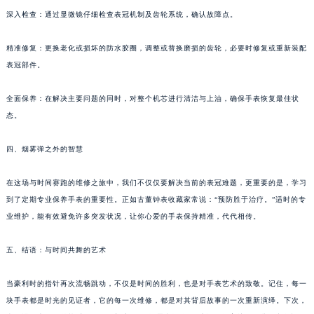
黑龙江省牡丹江市东安区太平路豪利时售后服务中心（需提前预约）
深入检查：通过显微镜仔细检查表冠机制及齿轮系统，确认故障点。
黑龙江省七台河市桃山区大同街豪利时售后服务中心（需提前预约）
精准修复：更换老化或损坏的防水胶圈，调整或替换磨损的齿轮，必要时修复或重新装配
黑龙江省齐齐哈尔市龙沙区龙华路豪利时售后服务中心（需提前预约）
表冠部件。
黑龙江省双鸭山市尖山区新兴大街豪利时售后服务中心（需提前预约）
黑龙江省绥化市北林区新华街与康庄路交叉口豪利时售后服务中心（需提前预约）
全面保养：在解决主要问题的同时，对整个机芯进行清洁与上油，确保手表恢复最佳状
黑龙江省伊春市伊美区通河路豪利时售后服务中心（需提前预约）
态。
吉林省白城市洮北区明仁南街豪利时售后服务中心（需提前预约）
四、烟雾弹之外的智慧
吉林省白山市浑江区浑江大街豪利时售后服务中心（需提前预约）
吉林省吉林市船营区河南街豪利时售后服务中心（需提前预约）
在这场与时间赛跑的维修之旅中，我们不仅仅要解决当前的表冠难题，更重要的是，学习
吉林省辽源市龙山区人民大街豪利时售后服务中心（需提前预约）
到了定期专业保养手表的重要性。正如古董钟表收藏家常说：“预防胜于治疗。”适时的专
吉林省梅河口市新华街道梅河大街豪利时售后服务中心（需提前预约）
业维护，能有效避免许多突发状况，让你心爱的手表保持精准，代代相传。
吉林省四平市铁东区紫气大路与南九经街交汇处豪利时售后服务中心（需提前预约）
吉林省松原市宁江区五环大街豪利时售后服务中心（需提前预约）
五、结语：与时间共舞的艺术
吉林省通化市东昌区环通乡江南大街豪利时售后服务中心（需提前预约）
当豪利时的指针再次流畅跳动，不仅是时间的胜利，也是对手表艺术的致敬。记住，每一
吉林省延边市延吉市解放路豪利时售后服务中心（需提前预约）
块手表都是时光的见证者，它的每一次维修，都是对其背后故事的一次重新演绎。下次，
辽宁省鞍山市铁东区站前街豪利时售后服务中心（需提前预约）