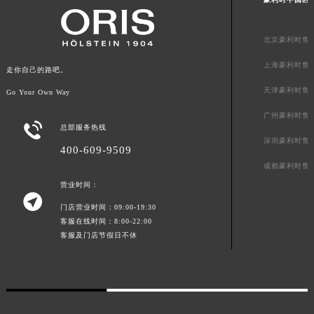
广东省云浮市云城区金山路豪利时售后服务中心（需提前预约）
广东省湛江市赤坎区观海北路豪利时售后服务中心（需提前预约）
北京豪利时售
广东省肇庆市端州区信安大道与砚都大道交汇处豪利时售后服务中心（需提前预约）
上海豪利时售
走你自己的路吧。
广西壮族自治区百色市右江区中山二路豪利时售后服务中心（需提前预约）
天津豪利时售
广西壮族自治区北海市海城区北京路豪利时售后服务中心（需提前预约）
Go Your Own Way
广西壮族自治区崇左市江州区石景林街道友谊大道与丽川路交汇处豪利时售后服务中心（需提前预约）
广州豪利时售

总部服务热线
广西壮族自治区防城港市港口区金花茶大道豪利时售后服务中心（需提前预约）
深圳豪利时售
400-609-9509
广西壮族自治区贵港市港北区港城街道布山大道与仙衣路交叉口豪利时售后服务中心（需提前预约）
成都豪利时售
广西壮族自治区桂林市秀峰区红岭路豪利时售后服务中心（需提前预约）
营业时间：
广西壮族自治区河池市金城江区金城江街道朝阳路豪利时售后服务中心（需提前预约）

门店营业时间：09:00-19:30
广西壮族自治区贺州市八步区城东街道灵峰南路豪利时售后服务中心（需提前预约）
客服在线时间：8:00-22:00
广西壮族自治区来宾市兴宾区桂中大道豪利时售后服务中心（需提前预约）
客服及门店节假日不休
广西壮族自治区柳州市城中区中山中路豪利时售后服务中心（需提前预约）
广西壮族自治区钦州市钦南区金海湾东大街豪利时售后服务中心（需提前预约）
广西壮族自治区梧州市万秀区龙湖镇高旺路豪利时售后服务中心（需提前预约）
广西壮族自治区玉林市玉州区金玉路豪利时售后服务中心（需提前预约）