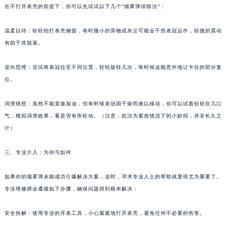
在不打开表壳的前提下，你可以先试试以下几个“烟雾弹排除法”：
长春市朝阳区西安大路727号中银大厦A座(旺进大厦)18层09室（需提前预约）
贵阳市南明区都司高架桥路33号亨特国际金融中心14楼14D（需提前预约）
温柔以待：轻轻拍打表壳侧面，有时微小的异物或灰尘可能会干扰表冠运作，轻微的震动
昆明市盘龙区北京路928号同德昆明广场写字楼10层06室（需提前预约）
有助于其脱落。
石家庄市长安区中山东路39号勒泰中心写字楼B座13层07室（需提前预约）
西安市碑林区南关正街88号华侨城长安国际中心E座6楼10室（需提前预约）
逆向思维：尝试将表冠拉至不同位置，轻轻旋转几次，有时候这能意外地让卡住的部分复
位。
海口市龙华区金贸东路5号海口华润大厦B座17层1707室（需提前预约）
唐山市路南区新华东道100号万达广场写字楼A座10层1002室（需提前预约）
润滑猜想：虽然不能直接加油，但有时候表冠因干燥而难以移动，你可以试着轻轻吹几口
台州市椒江区东海大道1800号腾达中心东1幢20楼2002室（需提前预约）
气，模拟润滑效果，看是否有所松动。（注意：此法为紧急情况下的小妙招，并非长久之
内蒙古自治区呼和浩特市玉泉区大学西街70号华润万象城写字楼（鄂尔多斯大厦）23层2326室（需提前预约）
计）
甘肃省兰州市七里河区西津西路16号兰州中心写字楼21层2102室（需提前预约）
重庆市解放碑渝中区民权路28号英利国际金融中心写字楼20层01室（需提前预约）
三、专业介入：为何与如何
黑龙江省大庆市萨尔图区会战大街豪利时售后服务中心（需提前预约）
如果你的烟雾弹未能成功引爆解决方案，这时，寻求专业人士的帮助就显得尤为重要了。
黑龙江省鹤岗市向阳区红军路豪利时售后服务中心（需提前预约）
专业维修师会遵循如下步骤，确保问题得到根本解决：
黑龙江省黑河市爱辉区中央街豪利时售后服务中心（需提前预约）
黑龙江省鸡西市鸡冠区红军路豪利时售后服务中心（需提前预约）
安全拆解：使用专业的开表工具，小心翼翼地打开表壳，避免任何不必要的伤害。
黑龙江省佳木斯市向阳区长安路豪利时售后服务中心（需提前预约）