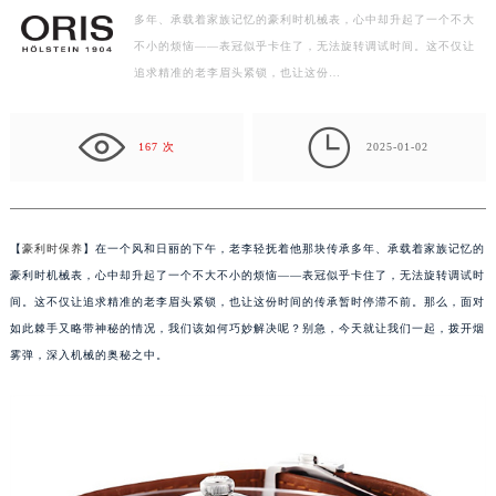
多年、承载着家族记忆的豪利时机械表，心中却升起了一个不大
绍兴市越城区胜利东路379号世茂天际中心写字楼8层805室（需提前预约）
不小的烦恼——表冠似乎卡住了，无法旋转调试时间。这不仅让
嘉兴市南湖区广益路705号嘉兴世界贸易中心写字楼A座13层1304室（需提前预约）
追求精准的老李眉头紧锁，也让这份…
南昌市红谷滩新区红谷中大道998号绿地双子塔（中央广场）A1座办公楼14层07室（需提前预约）
济南市历下区经十路11111号华润中心写字楼（万象城）15层1508室（需提前预约）

广州市天河区天河路230号万菱汇国际中心写字楼A塔7层704室（需提前预约）
167 次
2025-01-02
广州市越秀区环市东路371-375号世界贸易中心大厦南塔写字楼15层07室（需提前预约）
深圳市罗湖区深南东路5001号华润大厦写字楼17层1701室（需提前预约）
惠州市惠城区江北文昌一路7号华贸大厦写字楼1座30层05室（需提前预约）
【
豪利时保养
】在一个风和日丽的下午，老李轻抚着他那块传承多年、承载着家族记忆的
厦门市思明区湖滨东路95号华润大厦写字楼B座11层1104室（需提前预约）
豪利时机械表，心中却升起了一个不大不小的烦恼——表冠似乎卡住了，无法旋转调试时
福州市鼓楼区五四路128-1号恒力城写字楼15层03室（需提前预约）
间。这不仅让追求精准的老李眉头紧锁，也让这份时间的传承暂时停滞不前。那么，面对
如此棘手又略带神秘的情况，我们该如何巧妙解决呢？别急，今天就让我们一起，拨开烟
成都市锦江区人民东路6号SAC东原中心写字楼24层2406B室（需提前预约）
雾弹，深入机械的奥秘之中。
重庆市江北区观音桥步行街2号融恒时代广场写字楼9层902室（需提前预约）
长沙市芙蓉区定王台街道建湘路393号世茂环球金融中心写字楼（芙蓉广场）10层13室（需提前预约）
郑州市二七区铭功路10号华润大厦写字楼29层2905室（需提前预约）
太原市迎泽区解放路15号亨得利名表服务中心（品牌授权店）3层整层（需提前预约）
沈阳市沈河区中街路137号亨得利名表服务中心（品牌授权店）1层整层（需提前预约）