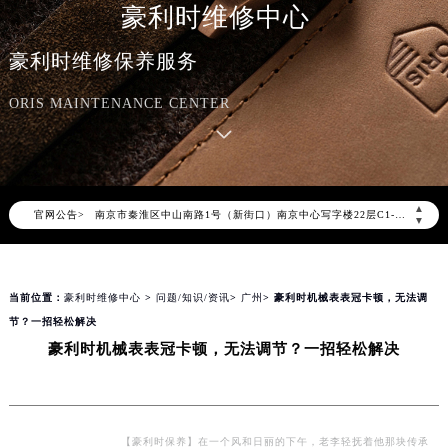
豪利时维修中心
豪利时官方全国统一服务热线400-609-9509，服务覆盖中国大陆、香港、澳门、台湾全部区域（非大陆需加拨“+86”）
2026年8月豪利时售后服务中心最新网点地址：
豪利时维修保养服务
北京市朝阳区建国门外大街甲6号华熙国际中心写字楼D座11层1102室（北京总部）（需提前预约）
ORIS MAINTENANCE CENTER
北京市东城区东长安街1号东方广场写字楼W3座6层602室（需提前预约）
天津市和平区赤峰道136号天津国际金融中心写字楼26层2603室（需提前预约）
上海市徐汇区虹桥路3号港汇中心写字楼2座37层3705室（需提前预约）
上海市黄浦区南京东路299号宏伊国际广场写字楼8层806室（需提前预约）
▲
官网公告>
南京市秦淮区中山南路1号（新街口）南京中心写字楼22层C1-1室（需提前预约）
▼
常州市新北区龙锦路1590号现代传媒中心写字楼5号楼10层1008室（需提前预约）
徐州市鼓楼区淮海东路29号苏宁广场IFC国际金融中心写字楼35层3508室（需提前预约）
当前位置：
豪利时维修中心
>
问题/知识/资讯
>
广州
> 豪利时机械表表冠卡顿，无法调
扬州市邗江区国展路29号星耀天地写字楼1号楼18层1803室（需提前预约）
节？一招轻松解决
盐城市盐都区世纪大道5号盐城金融城写字楼1号楼16层1604室（需提前预约）
豪利时机械表表冠卡顿，无法调节？一招轻松解决
泰州市海陵区永定东路399号置地商务中心东塔写字楼（华润万象城）17层1706室（需提前预约）
宁波市江北区大闸南路500号来福士广场办公楼20层2009室（需提前预约）
杭州市上城区钱江路1366号华润大厦写字楼A座5层503-5室（需提前预约）
金华市金东区东市南街777号金华万达广场写字楼4号楼22层2209室（需提前预约）
【豪利时保养】在一个风和日丽的下午，老李轻抚着他那块传承