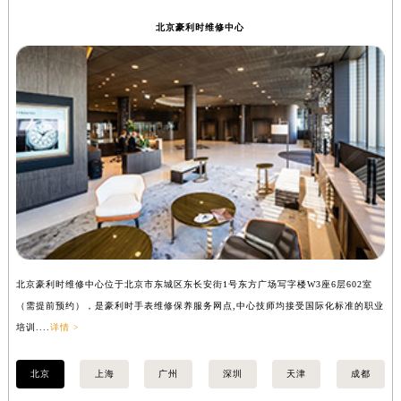
安徽省六安市金安区解放中路豪利时售后服务中心（需提前预约）
北京豪利时维修中心
安徽省马鞍山市雨山区湖南西路豪利时售后服务中心（需提前预约）
安徽省宿州市埇桥区人民中路豪利时售后服务中心（需提前预约）
安徽省铜陵市铜官区石城大道豪利时售后服务中心（需提前预约）
安徽省芜湖市镜湖区中山路步行街豪利时售后服务中心（需提前预约）
安徽省宣城市宣州区叠嶂西路豪利时售后服务中心（需提前预约）
福建省龙岩市新罗区九一南路豪利时售后服务中心（需提前预约）
福建省南平市建阳区人民西路豪利时售后服务中心（需提前预约）
福建省宁德市蕉城区天湖东路豪利时售后服务中心（需提前预约）
福建省莆田市城厢区霞林街道荔华东大道豪利时售后服务中心（需提前预约）
福建省三明市三元区东乾二路豪利时售后服务中心（需提前预约）
北京豪利时维修中心位于北京市东城区东长安街1号东方广场写字楼W3座6层602室
上
福建省漳州市龙文区步港路豪利时售后服务中心（需提前预约）
（需提前预约），是豪利时手表维修保养服务网点,中心技师均接受国际化标准的职业
提
江苏省常州市新北区龙锦路1590号现代传媒中心5号楼10层1008室豪利时售后服务中心（需提前预约）
培训....
详情 >
训..
江苏省淮安市清江浦区淮海北路豪利时售后服务中心（需提前预约）
江苏省连云港市海州区通灌北路豪利时售后服务中心（需提前预约）
北京
上海
广州
深圳
天津
成都
江苏省南京市秦淮区中山南路1号南京中心22层22-C1-C3室豪利时售后服务中心（需提前预约）