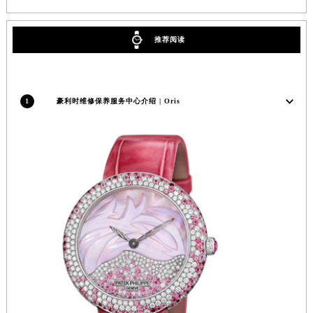
江苏省宿迁市宿城区西湖路豪利时售后服务中心（需提前预约）
江苏省泰州市海陵区永定东路399号置地商务中心东塔（华润万象城）17层1706室豪利时售后服务中心（需提前预约）
推荐阅读
江苏省徐州市鼓楼区淮海东路29号苏宁广场IFC国际金融中心35层3508室豪利时售后服务中心（需提前预约）
江苏省盐城市盐都区世纪大道5号盐城金融城写字楼1号楼16层1604室豪利时售后服务中心（需提前预约）
江苏省扬州市邗江区国展路29号星耀天地写字楼1号楼18层1803室豪利时售后服务中心（需提前预约）
1
豪利时维修保养服务中心介绍 | Oris
江苏省镇江市京口区中山东路豪利时售后服务中心（需提前预约）
江西省抚州市临川区赣东大道豪利时售后服务中心（需提前预约）
江西省赣州市章贡区文清路豪利时售后服务中心（需提前预约）
江西省吉安市吉州区井冈山大道豪利时售后服务中心（需提前预约）
江西省景德镇市珠山区珠山中路豪利时售后服务中心（需提前预约）
江西省九江市浔阳区浔阳路豪利时售后服务中心（需提前预约）
江西省南昌市红谷滩新区红谷中大道998号绿地双子塔（中央广场）A1座办公楼14层1407室豪利时售后服务中心（需提前预约）
江西省萍乡市安源区萍安北大道与康庄路交叉口豪利时售后服务中心（需提前预约）
江西省上饶市信州区滨江西路豪利时售后服务中心（需提前预约）
江西省新余市渝水区北湖西路豪利时售后服务中心（需提前预约）
江西省宜春市袁州区中山中路豪利时售后服务中心（需提前预约）