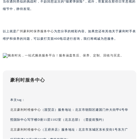
当你遇到类似的挑战时，不妨回想这次的“烟雾弹探险”，或许，答案就在那些日常忽视的
辽宁省本溪市平山区胜利路豪利时售后服务中心（需提前预约）
细节中，静待发现。
辽宁省朝阳市双塔区新华路豪利时售后服务中心（需提前预约）
辽宁省丹东市振兴区七经街豪利时售后服务中心（需提前预约）
以上就是
广州豪利时保养服务中心
为您分享的精彩内容。如果您还有其他关于豪利时手表
辽宁省抚顺市新抚区东一路豪利时售后服务中心（需提前预约）
维护和保养的问题，可以拨打页面400电话进行咨询，我们将竭诚为您服务。
辽宁省阜新市海州区解放大街豪利时售后服务中心（需提前预约）
辽宁省葫芦岛市连山区中央路豪利时售后服务中心（需提前预约）
辽宁省锦州市古塔区中央大街豪利时售后服务中心（需提前预约）
辽宁省辽阳市白塔区新运大街豪利时售后服务中心（需提前预约）
辽宁省盘锦市兴隆台区石油大街豪利时售后服务中心（需提前预约）
豪利时服务中心
辽宁省铁岭市银州区南马路豪利时售后服务中心（需提前预约）
辽宁省营口市站前区市府路与渤海大街交叉口豪利时售后服务中心（需提前预约）
本文tag：
辽宁省沈阳市沈河区中街路137号亨得利名表维修授权店1楼豪利时售后服务中心（需提前预约）
北京豪利时维修中心
（国贸店）服务地址：北京市朝阳区建国门外大街甲6号华
辽宁省沈阳市沈河区中街路83号亨得利名表维修授权店1楼豪利时售后服务中心（需提前预约）
北京市朝阳区建国门外大街甲6号华熙国际中心D座11层1102室豪利时售后服务中心（北京总部）（需提前预约）
熙国际中心写字楼D座11层1102室（北京总部）（需提前预约）
北京市东城区东长安街1号王府井东方广场W3座6层602室豪利时售后服务中心（需提前预约）
北京豪利时维修中心
（王府井店）服务地址：北京市东城区东长安街1号东方广
河北省保定市竞秀区朝阳北大街北国先天下豪利时售后服务中心（需提前预约）