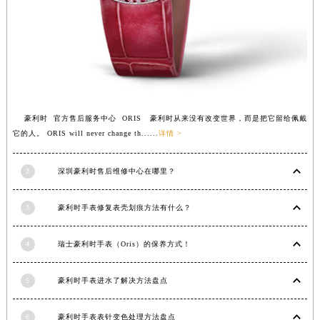
江西省鹰潭市月湖区胜利东路豪利时售后服务中心（需提前预约）
山东省德州市德城区东风中路豪利时售后服务中心（需提前预约）
山东省东营市东营区济南路豪利时售后服务中心（需提前预约）
山东省济南市历下区经十路11111号华润中心写字楼（万象城）15层1508室豪利时售后服务中心（需提前预约）
山东省济宁市任城区太白楼路豪利时售后服务中心（需提前预约）
山东省莱芜市文化南路8号银座商城名表维修一楼名表维修豪利时售后服务中心（需提前预约）
豪利时 官方售后服务中心 ORIS 豪利时从来没有改变世界，而是把它留给佩戴
它的人。 ORIS will never change th......
详情 >
山东省临沂市兰山区解放路豪利时售后服务中心（需提前预约）
山东省日照市东港区烟台路豪利时售后服务中心（需提前预约）
2
深圳豪利时售后维修中心在哪里？
山东省泰安市泰山区财源街道泰山大街豪利时售后服务中心（需提前预约）
山东省威海市环翠区新威海路89号振华商厦一楼名表维修豪利时售后服务中心（需提前预约）
3
豪利时手表修复表壳划痕方法有什么？
山东省潍坊市奎文区东风东街豪利时售后服务中心（需提前预约）
山东省枣庄市滕州市北辛路与善国路交叉口豪利时售后服务中心（需提前预约）
4
瑞士豪利时手表（Oris）的保养方式！
山东省淄博市张店区金晶大道豪利时售后服务中心（需提前预约）
上海市黄浦区南京东路299号宏伊国际广场写字楼8层806室豪利时售后服务中心（需提前预约）
5
豪利时手表进水了解决方法盘点
上海市徐汇区虹桥路3号港汇中心2座37层3705室豪利时售后服务中心（需提前预约）
浙江省杭州市上城区钱江路1366号华润大厦A座5层503-5室豪利时售后服务中心（需提前预约）
6
豪利时手表表针变色处理方法盘点