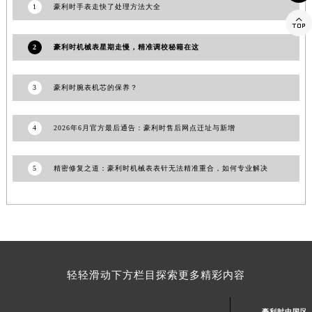
1
豪利时手表走快了处理方法大全
福建省厦门市思明区湖滨东路95号万象城华润大厦B座11层1104室豪利时售后服务中心（需提前预约）

广东省潮州市潮安区新风路与潮汕路交汇处豪利时售后服务中心（需提前预约）
2
豪利时机械表星期走慢，精准调校秘籍在这
广东省广州市天河区天河路230号万菱汇国际中心A塔7层704室豪利时售后服务中心（需提前预约）
广东省广州市越秀区环市东路371-375号世界贸易中心大厦南塔15层1507室豪利时售后服务中心（需提前预约）
3
豪利时腕表机芯的保养？
广东省河源市源城区越王大道豪利时售后服务中心（需提前预约）
广东省惠州市惠城区江北文昌一路7号华贸大厦1座30层3005室豪利时售后服务中心（需提前预约）
4
2026年6月官方最后通告：豪利时售后网点迁址与新增
广东省江门市蓬江区广场西路豪利时售后服务中心（需提前预约）
广东省揭阳市榕城进贤门步行街豪利时售后服务中心（需提前预约）
5
精密修复之道：豪利时机械表表针无法精准重合，如何专业解决
广东省茂名市电白区水东街道迎宾大道豪利时售后服务中心（需提前预约）
广东省梅州市梅江区金燕大道豪利时售后服务中心（需提前预约）
广东省清远市清城区湖西路豪利时售后服务中心（需提前预约）
广东省汕头市龙湖区长平路豪利时售后服务中心（需提前预约）
广东省汕尾市城区香洲街道园林社区翠园街豪利时售后服务中心（需提前预约）
广东省韶关市武江区芙蓉新区与老城中心交汇处豪利时售后服务中心（需提前预约）
轻轻滑动下方栏目探索更多精彩内容
广东省深圳市罗湖区深南东路5001号华润大厦17层1701室豪利时售后服务中心（需提前预约）
广东省阳江市江城区东风一路豪利时售后服务中心（需提前预约）
豪利时中国区