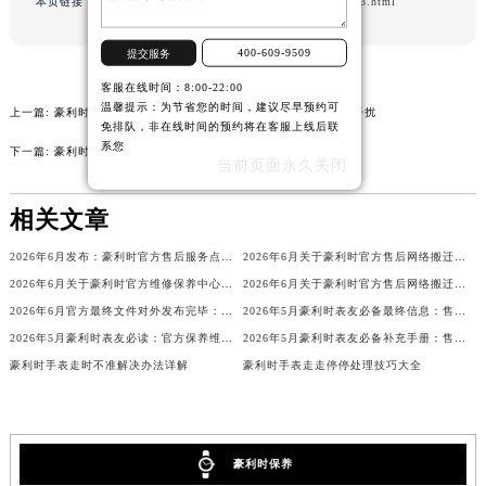
本页链接：
http://www.tjmbzx.com/problems/guangzhou/2883.html
山西省朔州市朔城区怡西路与鄯阳西街交汇处豪利时售后服务中心（需提前预约）
山西省忻州市忻府区和平东街与七一南路交叉口豪利时售后服务中心（需提前预约）
400-609-9509
提交服务
山西省阳泉市郊区平阳东街与新城大道交叉口豪利时售后服务中心（需提前预约）
客服在线时间：8:00-22:00
温馨提示：为节省您的时间，建议尽早预约可
山西省运城市盐湖区河东街豪利时售后服务中心（需提前预约）
上一篇:
豪利时机械表不慎进灰如何急救？纯机械魅力，拒绝石英干扰
免排队，非在线时间的预约将在客服上线后联
山西省长治市潞州区英雄中路豪利时售后服务中心（需提前预约）
系您
下一篇:
豪利时手表指针生锈处理技巧汇总
当前页面永久关闭
山西省太原市迎泽区迎泽街道解放路15号亨得利名表维修授权店3楼豪利时售后服务中心（需提前预约）
天津市和平区赤峰道136号天津国际金融中心26层2603室豪利时售后服务中心（需提前预约）
相关文章
安徽省安庆市迎江区人民路豪利时售后服务中心（需提前预约）
2026年6月发布：豪利时官方售后服务点迁移及新开汇总
2026年6月关于豪利时官方售后网络搬迁及新增的补充说明文件
安徽省蚌埠市蚌山区淮河路豪利时售后服务中心（需提前预约）
2026年6月关于豪利时官方维修保养中心网点搬迁新增的公告
2026年6月关于豪利时官方售后网络搬迁及新增的补充修订说明文件
安徽省亳州市谯城区魏武大道豪利时售后服务中心（需提前预约）
2026年6月官方最终文件对外发布完毕：豪利时售后维修保养中心搬迁与新增事项
2026年5月豪利时表友必备最终信息：售后网点搬迁及新开
安徽省池州市贵池区长江路豪利时售后服务中心（需提前预约）
2026年5月豪利时表友必读：官方保养维修中心搬迁新开
2026年5月豪利时表友必备补充手册：售后网点搬迁及新开
安徽省滁州市琅琊区南谯北路豪利时售后服务中心（需提前预约）
豪利时手表走时不准解决办法详解
豪利时手表走走停停处理技巧大全
安徽省阜阳市颍州区颍州北路豪利时售后服务中心（需提前预约）
安徽省淮北市相山区淮海路豪利时售后服务中心（需提前预约）
安徽省淮南市田家庵区国庆中路豪利时售后服务中心（需提前预约）
豪利时保养
安徽省黄山市屯溪区黄山西路豪利时售后服务中心（需提前预约）