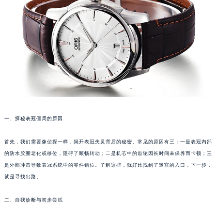
沈阳市沈河区中街路83号亨得利名表服务中心（品牌授权店）1层整层（需提前预约）
乌鲁木齐市天山区红山路26号时代广场（CCMALL）C座17层17-B（需提前预约）
温州市鹿城区锦绣路1067号置信广场10层1015室（需提前预约）
哈尔滨市道里区友谊西路600号富力中心T2座写字楼29层03室（需提前预约）
大连市中山区人民路15号国际金融大厦7层G室（需提前预约）
佛山市禅城区季华五路57号万科金融中心C座12层1205室（需提前预约）
东莞市东城街道鸿福东路1号民盈国贸中心T1写字楼9层907室（需提前预约）
无锡市梁溪区人民中路139号恒隆广场写字楼1座11层1104室（需提前预约）
南通市崇川区工农路57号圆融广场写字楼16层1603室（需提前预约）
一、探秘表冠僵局的原因
苏州市苏州工业园区星港街199号苏州中心办公楼C座22层08室（需提前预约）
首先，我们需要像侦探一样，揭开表冠失灵背后的秘密。常见的原因有三：一是表冠内部
武汉市江汉区解放大道686号世界贸易大厦38层09室（需提前预约）
的防水胶圈老化或移位，阻碍了顺畅转动；二是机芯中的齿轮因长时间未保养而卡顿；三
南宁市青秀区金湖路59号地王大厦12楼1224室（需提前预约）
是外部冲击导致表冠系统中的零件错位。了解这些，就好比找到了迷宫的入口，下一步，
合肥市蜀山区潜山路111号万象城华润大厦B座12楼03室（需提前预约）
就是寻找出路。
泉州市丰泽区宝洲路729号浦西万达中心写字楼A座7楼709室（需提前预约）
青岛市南区山东路6号华润大厦B座22层04室（需提前预约）
二、自我诊断与初步尝试
烟台市芝罘区胜利路139号万达金融中心A座907室（需提前预约）