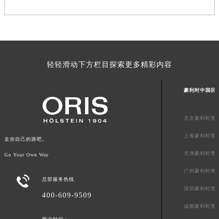
山东省泰安市泰山区财源街道泰山大街豪利时售后服务中心（需提前预约）
山东省威海市环翠区新威海路89号振华商厦一楼名表维修豪利时售后服务中心（需提前预约）
山东省潍坊市奎文区东风东街豪利时售后服务中心（需提前预约）
山东省枣庄市滕州市北辛路与善国路交叉口豪利时售后服务中心（需提前预约）
山东省淄博市张店区金晶大道豪利时售后服务中心（需提前预约）
轻轻滑动下方栏目探索更多精彩内容
上海市黄浦区南京东路299号宏伊国际广场写字楼8层806室豪利时售后服务中心（需提前预约）
上海市徐汇区虹桥路3号港汇中心2座37层3705室豪利时售后服务中心（需提前预约）
豪利时中国区
浙江省杭州市上城区钱江路1366号华润大厦A座5层503-5室豪利时售后服务中心（需提前预约）
浙江省湖州市吴兴区劳动路豪利时售后服务中心（需提前预约）
北京豪利时售
浙江省嘉兴市南湖区广益路705号嘉兴世界贸易中心A座13层1304室豪利时售后服务中心（需提前预约）
上海豪利时售
浙江省金华市金东区东市南街777号金华万达广场4号楼22楼2209室豪利时售后服务中心（需提前预约）
走你自己的路吧。
浙江省丽水市莲都区解放街豪利时售后服务中心（需提前预约）
天津豪利时售
Go Your Own Way
浙江省宁波市江北区大闸南路500号来福士广场办公楼20层2009室豪利时售后服务中心（需提前预约）
广州豪利时售

浙江省衢州市柯城区上街豪利时售后服务中心（需提前预约）
总部服务热线
深圳豪利时售
浙江省绍兴市越城区胜利东路379号世茂天际中心写字楼8层805室豪利时售后服务中心（需提前预约）
400-609-9509
浙江省舟山市定海区解放东路豪利时售后服务中心（需提前预约）
成都豪利时售