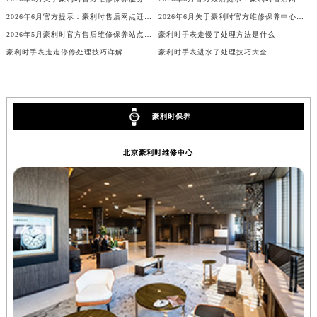
2026年6月关于豪利时官方维修保养服务中心搬迁及新增的正式文件全文内容
2026年6月官方最后提示：豪利时售后网点迁址与增设
辽宁省盘锦市兴隆台区石油大街豪利时售后服务中心（需提前预约）
2026年6月官方提示：豪利时售后网点迁址与增设
2026年6月关于豪利时官方维修保养中心网点搬迁新增的正式文件内容全面公开
辽宁省铁岭市银州区南马路豪利时售后服务中心（需提前预约）
2026年5月豪利时官方售后维修保养站点最新变动补充说明文本
豪利时手表走慢了处理方法是什么
辽宁省营口市站前区市府路与渤海大街交叉口豪利时售后服务中心（需提前预约）
豪利时手表走走停停处理技巧详解
豪利时手表进水了处理技巧大全
辽宁省沈阳市沈河区中街路137号亨得利名表维修授权店1楼豪利时售后服务中心（需提前预约）
辽宁省沈阳市沈河区中街路83号亨得利名表维修授权店1楼豪利时售后服务中心（需提前预约）
北京市朝阳区建国门外大街甲6号华熙国际中心D座11层1102室豪利时售后服务中心（北京总部）（需提前预约）
豪利时保养
北京市东城区东长安街1号王府井东方广场W3座6层602室豪利时售后服务中心（需提前预约）
河北省保定市竞秀区朝阳北大街北国先天下豪利时售后服务中心（需提前预约）
北京豪利时维修中心
内蒙古自治区阿拉善盟市左旗土尔扈特大街豪利时售后服务中心（需提前预约）
内蒙古自治区巴彦淖尔市临河区新华街豪利时售后服务中心（需提前预约）
内蒙古自治区包头市青山区幸福路甲3号王府井百货名表维修豪利时售后服务中心（需提前预约）
内蒙古自治区赤峰市红山区哈达街豪利时售后服务中心（需提前预约）
内蒙古自治区鄂尔多斯市东胜区伊金霍洛街豪利时售后服务中心（需提前预约）
内蒙古自治区呼伦贝尔市海拉尔区中央街豪利时售后服务中心（需提前预约）
内蒙古自治区通辽市科尔沁区明仁大街豪利时售后服务中心（需提前预约）
内蒙古自治区乌海市海勃湾区人民南路豪利时售后服务中心（需提前预约）