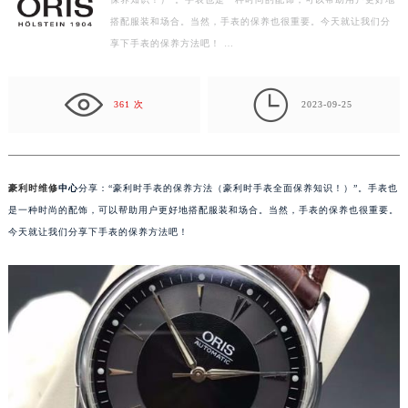
保养知识！）”。手表也是一种时尚的配饰，可以帮助用户更好地
常州市新北区龙锦路1590号现代传媒中心写字楼5号楼10层1008室（需提前预约）
搭配服装和场合。当然，手表的保养也很重要。今天就让我们分
徐州市鼓楼区淮海东路29号苏宁广场IFC国际金融中心写字楼35层3508室（需提前预约）
享下手表的保养方法吧！ …
扬州市邗江区国展路29号星耀天地写字楼1号楼18层1803室（需提前预约）
盐城市盐都区世纪大道5号盐城金融城写字楼1号楼16层1604室（需提前预约）

泰州市海陵区永定东路399号置地商务中心东塔写字楼（华润万象城）17层1706室（需提前预约）
361 次
2023-09-25
宁波市江北区大闸南路500号来福士广场办公楼20层2009室（需提前预约）
杭州市上城区钱江路1366号华润大厦写字楼A座5层503-5室（需提前预约）
金华市金东区东市南街777号金华万达广场写字楼4号楼22层2209室（需提前预约）
豪利时维修
中心
分享：“豪利时手表的保养方法（豪利时手表全面保养知识！）”。手表也
绍兴市越城区胜利东路379号世茂天际中心写字楼8层805室（需提前预约）
是一种时尚的配饰，可以帮助用户更好地搭配服装和场合。当然，手表的保养也很重要。
嘉兴市南湖区广益路705号嘉兴世界贸易中心写字楼A座13层1304室（需提前预约）
今天就让我们分享下手表的保养方法吧！
南昌市红谷滩新区红谷中大道998号绿地双子塔（中央广场）A1座办公楼14层07室（需提前预约）
济南市历下区经十路11111号华润中心写字楼（万象城）15层1508室（需提前预约）
广州市天河区天河路230号万菱汇国际中心写字楼A塔7层704室（需提前预约）
广州市越秀区环市东路371-375号世界贸易中心大厦南塔写字楼15层07室（需提前预约）
深圳市罗湖区深南东路5001号华润大厦写字楼17层1701室（需提前预约）
惠州市惠城区江北文昌一路7号华贸大厦写字楼1座30层05室（需提前预约）