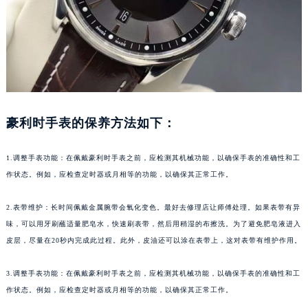
厦门市思明区湖滨东路95号华润大厦写字楼B座11层1104室（需提前预约）
福州市鼓楼区五四路128-1号恒力城写字楼15层03室（需提前预约）
成都市锦江区人民东路6号SAC东原中心写字楼24层2406B室（需提前预约）
重庆市江北区观音桥步行街2号融恒时代广场写字楼9层902室（需提前预约）
长沙市芙蓉区定王台街道建湘路393号世茂环球金融中心写字楼（芙蓉广场）10层13室（需提前预约）
郑州市二七区铭功路10号华润大厦写字楼29层2905室（需提前预约）
太原市迎泽区解放路15号亨得利名表服务中心（品牌授权店）3层整层（需提前预约）
豪利时手表的保养方法如下：
沈阳市沈河区中街路137号亨得利名表服务中心（品牌授权店）1层整层（需提前预约）
沈阳市沈河区中街路83号亨得利名表服务中心（品牌授权店）1层整层（需提前预约）
1.调整手表功能：在佩戴豪利时手表之前，应检测其机械功能，以确保手表的准确性和工
乌鲁木齐市天山区红山路26号时代广场（CCMALL）C座17层17-B（需提前预约）
作状态。例如，应检查定时器或月相等的功能，以确保其正常工作。
温州市鹿城区锦绣路1067号置信广场10层1015室（需提前预约）
2.表带维护：长时间佩戴金属腕带会氧化变色。最好去修理店让师傅处理。如果表带有异
哈尔滨市道里区友谊西路600号富力中心T2座写字楼29层03室（需提前预约）
味，可以用牙刷蘸适量肥皂水，快速刷表带，然后用稍湿的布擦洗。为了避免肥皂液进入
大连市中山区人民路15号国际金融大厦7层G室（需提前预约）
皮层，尽量在20秒内完成此过程。此外，皮油还可以涂在表带上，这对表带有维护作用。
佛山市禅城区季华五路57号万科金融中心C座12层1205室（需提前预约）
东莞市东城街道鸿福东路1号民盈国贸中心T1写字楼9层907室（需提前预约）
3.调整手表功能：在佩戴豪利时手表之前，应检测其机械功能，以确保手表的准确性和工
无锡市梁溪区人民中路139号恒隆广场写字楼1座11层1104室（需提前预约）
作状态。例如，应检查定时器或月相等的功能，以确保其正常工作。