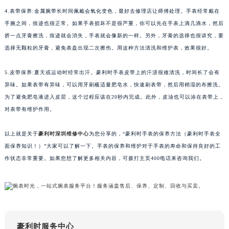
南通市崇川区工农路57号圆融广场写字楼16层1603室（需提前预约）
4.表带保养:金属腕带长时间佩戴会氧化变色，最好去修理店让师傅处理。手表经常戴在
苏州市苏州工业园区星港街199号苏州中心办公楼C座22层08室（需提前预约）
手腕之间，痕迹也很正常。如果手表损坏不是很严重，你可以先在手表上滴几滴水，然后
武汉市江汉区解放大道686号世界贸易大厦38层09室（需提前预约）
挤一点牙膏擦洗，痕迹就会消失，手表就会像新的一样。另外，牙膏的选择也很讲究，要
南宁市青秀区金湖路59号地王大厦12楼1224室（需提前预约）
选择无颗粒的牙膏，避免表盘出现二次擦伤。用这种方法清洗和维护表，效果很好。
合肥市蜀山区潜山路111号万象城华润大厦B座12楼03室（需提前预约）
泉州市丰泽区宝洲路729号浦西万达中心写字楼A座7楼709室（需提前预约）
5.皮带保养:夏天或运动时经常出汗。豪利时手表皮带上的汗渍很难清洗，时间长了会有
异味。如果表带有异味，可以用牙刷蘸适量肥皂水，快速刷表带，然后用稍湿的布擦洗。
青岛市南区山东路6号华润大厦B座22层04室（需提前预约）
为了避免肥皂液进入皮层，这个过程应该在20秒内完成。此外，皮油也可以涂在表带上，
烟台市芝罘区胜利路139号万达金融中心A座907室（需提前预约）
对表带有维护作用。
长春市朝阳区西安大路727号中银大厦A座(旺进大厦)18层09室（需提前预约）
贵阳市南明区都司高架桥路33号亨特国际金融中心14楼14D（需提前预约）
以上就是关于
豪利时深圳维修中心
为您分享的，“豪利时手表的保养方法（豪利时手表全
昆明市盘龙区北京路928号同德昆明广场写字楼10层06室（需提前预约）
面保养知识！）”大家可以了解一下。手表的保养和维护对于手表的寿命和保持良好的工
石家庄市长安区中山东路39号勒泰中心写字楼B座13层07室（需提前预约）
作状态非常重要。如果您想了解更多相关内容，可拨打主页400电话来咨询我们。
西安市碑林区南关正街88号华侨城长安国际中心E座6楼10室（需提前预约）
海口市龙华区金贸东路5号海口华润大厦B座17层1707室（需提前预约）
唐山市路南区新华东道100号万达广场写字楼A座10层1002室（需提前预约）
台州市椒江区东海大道1800号腾达中心东1幢20楼2002室（需提前预约）