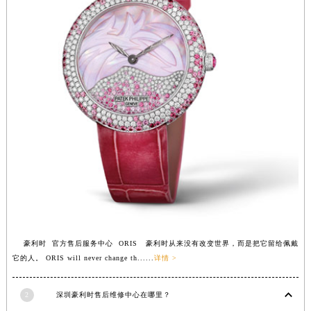
安徽省蚌埠市蚌山区淮河路豪利时售后服务中心（需提前预约）
安徽省亳州市谯城区魏武大道豪利时售后服务中心（需提前预约）
安徽省池州市贵池区长江路豪利时售后服务中心（需提前预约）
安徽省滁州市琅琊区南谯北路豪利时售后服务中心（需提前预约）
安徽省阜阳市颍州区颍州北路豪利时售后服务中心（需提前预约）
安徽省淮北市相山区淮海路豪利时售后服务中心（需提前预约）
安徽省淮南市田家庵区国庆中路豪利时售后服务中心（需提前预约）
安徽省黄山市屯溪区黄山西路豪利时售后服务中心（需提前预约）
安徽省六安市金安区解放中路豪利时售后服务中心（需提前预约）
安徽省马鞍山市雨山区湖南西路豪利时售后服务中心（需提前预约）
安徽省宿州市埇桥区人民中路豪利时售后服务中心（需提前预约）
安徽省铜陵市铜官区石城大道豪利时售后服务中心（需提前预约）
安徽省芜湖市镜湖区中山路步行街豪利时售后服务中心（需提前预约）
豪利时 官方售后服务中心 ORIS 豪利时从来没有改变世界，而是把它留给佩戴
安徽省宣城市宣州区叠嶂西路豪利时售后服务中心（需提前预约）
它的人。 ORIS will never change th......
详情 >
福建省龙岩市新罗区九一南路豪利时售后服务中心（需提前预约）
福建省南平市建阳区人民西路豪利时售后服务中心（需提前预约）
2
深圳豪利时售后维修中心在哪里？