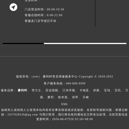
营业时间：
澳门特别行政区大堂区议事亭前地（新马路）豪利时售后服务中心（需提前预约）

澳门特别行政区风顺堂区南湾大马路豪利时售后服务中心（需提前预约）
门店营业时间：09:00-19:30
客服在线时间：8:00-22:00
澳门特别行政区花地玛堂区关闸广场豪利时售后服务中心（需提前预约）
客服及门店节假日不休
澳门特别行政区花王堂区大三巴商圈豪利时售后服务中心（需提前预约）
澳门特别行政区嘉模堂区官也街豪利时售后服务中心（需提前预约）
澳门省路氹城市金光大道豪利时售后服务中心（需提前预约）
澳门特别行政区望德堂区塔石广场豪利时售后服务中心（需提前预约）
福建省福州市鼓楼区五四路128-1号恒力城写字楼15层03室豪利时售后服务中心（需提前预约）
福建省厦门市思明区湖滨东路95号万象城华润大厦B座11层1104室豪利时售后服务中心（需提前预约）
广东省潮州市潮安区新风路与潮汕路交汇处豪利时售后服务中心（需提前预约）
版权所有:（oris）
豪利时售后维修服务中心
Copyright © 2018-2032
广东省广州市天河区天河路230号万菱汇国际中心A塔7层704室豪利时售后服务中心（需提前预约）
客户服务热线：
400-609-9509
广东省广州市越秀区环市东路371-375号世界贸易中心大厦南塔15层1507室豪利时售后服务中心（需提前预约）
服务品牌：
豪利时
、
劳力士
、
百达翡丽
、
江诗丹顿
、
卡地亚
、
积家
、
宝珀
、
宝玑
、
万
广东省河源市源城区越王大道豪利时售后服务中心（需提前预约）
国
、
萧邦
、
欧米茄
、
浪琴
、
天梭
XML
广东省惠州市惠城区江北文昌一路7号华贸大厦1座30层3005室豪利时售后服务中心（需提前预约）
如权利人或知情人士发现本站内容存在事实错误或涉及版权、名誉权等侵权问题，请通过邮
广东省江门市蓬江区广场西路豪利时售后服务中心（需提前预约）
箱：2557628530@qq.com 与我们联系，我们将在收到通知后立即依法处理。当前页面信息
更新时间：2026-08-07T20:35:58+08:00
广东省揭阳市榕城进贤门步行街豪利时售后服务中心（需提前预约）