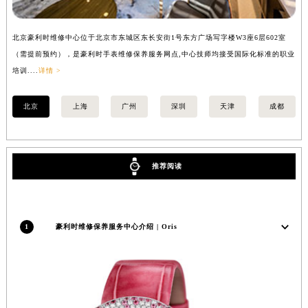
内蒙古自治区乌兰察布市集宁区恩和大街豪利时售后服务中心（需提前预约）
内蒙古自治区锡林郭勒盟市锡林浩特市光明街与额尔敦路交叉口豪利时售后服务中心（需提前预约）
北京豪利时维修中心位于北京市东城区东长安街1号东方广场写字楼W3座6层602室
上
内蒙古自治区兴安盟市乌兰浩特市兴安大街豪利时售后服务中心（需提前预约）
（需提前预约），是豪利时手表维修保养服务网点,中心技师均接受国际化标准的职业
提
山西省大同市平城区迎宾街豪利时售后服务中心（需提前预约）
培训....
详情 >
训..
山西省晋城市城区黄华街豪利时售后服务中心（需提前预约）
山西省晋中市榆次区顺城街豪利时售后服务中心（需提前预约）
北京
上海
广州
深圳
天津
成都
山西省临汾市尧都区解放路豪利时售后服务中心（需提前预约）
山西省吕梁市离石区永宁中路与建设街交叉口豪利时售后服务中心（需提前预约）
山西省朔州市朔城区怡西路与鄯阳西街交汇处豪利时售后服务中心（需提前预约）
推荐阅读
山西省忻州市忻府区和平东街与七一南路交叉口豪利时售后服务中心（需提前预约）
山西省阳泉市郊区平阳东街与新城大道交叉口豪利时售后服务中心（需提前预约）
山西省运城市盐湖区河东街豪利时售后服务中心（需提前预约）
1
豪利时维修保养服务中心介绍 | Oris
山西省长治市潞州区英雄中路豪利时售后服务中心（需提前预约）
山西省太原市迎泽区迎泽街道解放路15号亨得利名表维修授权店3楼豪利时售后服务中心（需提前预约）
天津市和平区赤峰道136号天津国际金融中心26层2603室豪利时售后服务中心（需提前预约）
安徽省安庆市迎江区人民路豪利时售后服务中心（需提前预约）