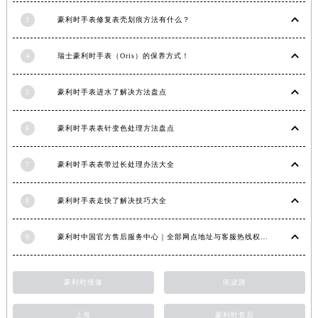
福建省宁德市蕉城区天湖东路豪利时售后服务中心（需提前预约）
3
豪利时手表修复表壳划痕方法有什么？
福建省莆田市城厢区霞林街道荔华东大道豪利时售后服务中心（需提前预约）
福建省三明市三元区东乾二路豪利时售后服务中心（需提前预约）
4
瑞士豪利时手表（Oris）的保养方式！
福建省漳州市龙文区步港路豪利时售后服务中心（需提前预约）
江苏省常州市新北区龙锦路1590号现代传媒中心5号楼10层1008室豪利时售后服务中心（需提前预约）
5
豪利时手表进水了解决方法盘点
江苏省淮安市清江浦区淮海北路豪利时售后服务中心（需提前预约）
江苏省连云港市海州区通灌北路豪利时售后服务中心（需提前预约）
6
豪利时手表表针变色处理方法盘点
江苏省南京市秦淮区中山南路1号南京中心22层22-C1-C3室豪利时售后服务中心（需提前预约）
江苏省宿迁市宿城区西湖路豪利时售后服务中心（需提前预约）
7
豪利时手表表带过长处理办法大全
江苏省泰州市海陵区永定东路399号置地商务中心东塔（华润万象城）17层1706室豪利时售后服务中心（需提前预约）
江苏省徐州市鼓楼区淮海东路29号苏宁广场IFC国际金融中心35层3508室豪利时售后服务中心（需提前预约）
8
豪利时手表走快了解决技巧大全
江苏省盐城市盐都区世纪大道5号盐城金融城写字楼1号楼16层1604室豪利时售后服务中心（需提前预约）
9
豪利时中国官方售后服务中心｜全部网点地址与客服热线权威信息公示（2026年7月最新）
江苏省扬州市邗江区国展路29号星耀天地写字楼1号楼18层1803室豪利时售后服务中心（需提前预约）
江苏省镇江市京口区中山东路豪利时售后服务中心（需提前预约）
江西省抚州市临川区赣东大道豪利时售后服务中心（需提前预约）
豪利时维修
依波路
江西省赣州市章贡区文清路豪利时售后服务中心（需提前预约）