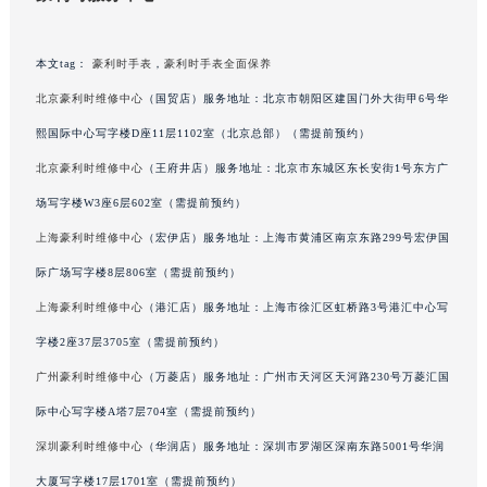
豪利时服务中心
内蒙古自治区呼和浩特市玉泉区大学西街70号华润万象城写字楼（鄂尔多斯大厦）23层2326室（需提前预约）
甘肃省兰州市七里河区西津西路16号兰州中心写字楼21层2102室（需提前预约）
重庆市解放碑渝中区民权路28号英利国际金融中心写字楼20层01室（需提前预约）
本文tag：
豪利时手表
，
豪利时手表全面保养
黑龙江省大庆市萨尔图区会战大街豪利时售后服务中心（需提前预约）
北京豪利时维修中心
（国贸店）服务地址：北京市朝阳区建国门外大街甲6号华
黑龙江省鹤岗市向阳区红军路豪利时售后服务中心（需提前预约）
熙国际中心写字楼D座11层1102室（北京总部）（需提前预约）
黑龙江省黑河市爱辉区中央街豪利时售后服务中心（需提前预约）
北京豪利时维修中心
（王府井店）服务地址：北京市东城区东长安街1号东方广
黑龙江省鸡西市鸡冠区红军路豪利时售后服务中心（需提前预约）
场写字楼W3座6层602室（需提前预约）
黑龙江省佳木斯市向阳区长安路豪利时售后服务中心（需提前预约）
上海豪利时维修中心
（宏伊店）服务地址：上海市黄浦区南京东路299号宏伊国
黑龙江省牡丹江市东安区太平路豪利时售后服务中心（需提前预约）
际广场写字楼8层806室（需提前预约）
黑龙江省七台河市桃山区大同街豪利时售后服务中心（需提前预约）
黑龙江省齐齐哈尔市龙沙区龙华路豪利时售后服务中心（需提前预约）
上海豪利时维修中心
（港汇店）服务地址：上海市徐汇区虹桥路3号港汇中心写
黑龙江省双鸭山市尖山区新兴大街豪利时售后服务中心（需提前预约）
字楼2座37层3705室（需提前预约）
黑龙江省绥化市北林区新华街与康庄路交叉口豪利时售后服务中心（需提前预约）
广州豪利时维修中心
（万菱店）服务地址：广州市天河区天河路230号万菱汇国
黑龙江省伊春市伊美区通河路豪利时售后服务中心（需提前预约）
际中心写字楼A塔7层704室（需提前预约）
吉林省白城市洮北区明仁南街豪利时售后服务中心（需提前预约）
深圳豪利时维修中心
（华润店）服务地址：深圳市罗湖区深南东路5001号华润
吉林省白山市浑江区浑江大街豪利时售后服务中心（需提前预约）