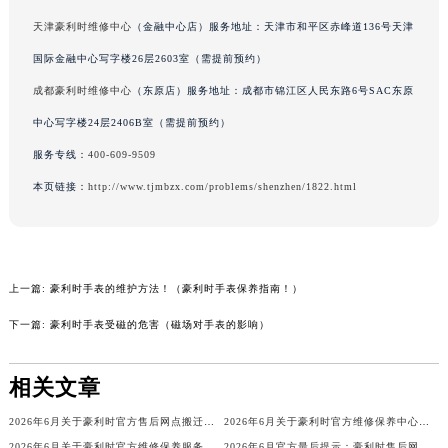
大厦写字楼17层1701室（需提前预约）
吉林省吉林市船营区河南街豪利时售后服务中心（需提前预约）
天津豪利时维修中心
（金融中心店）服务地址：天津市和平区赤峰道136号天津
吉林省辽源市龙山区人民大街豪利时售后服务中心（需提前预约）
吉林省梅河口市新华街道梅河大街豪利时售后服务中心（需提前预约）
国际金融中心写字楼26层2603室（需提前预约）
吉林省四平市铁东区紫气大路与南九经街交汇处豪利时售后服务中心（需提前预约）
成都豪利时维修中心
（东原店）服务地址：成都市锦江区人民东路6号SAC东原
吉林省松原市宁江区五环大街豪利时售后服务中心（需提前预约）
中心写字楼24层2406B室（需提前预约）
吉林省通化市东昌区环通乡江南大街豪利时售后服务中心（需提前预约）
服务专线：
400-609-9509
吉林省延边市延吉市解放路豪利时售后服务中心（需提前预约）
本页链接：
http://www.tjmbzx.com/problems/shenzhen/1822.html
辽宁省鞍山市铁东区站前街豪利时售后服务中心（需提前预约）
辽宁省本溪市平山区胜利路豪利时售后服务中心（需提前预约）
辽宁省朝阳市双塔区新华路豪利时售后服务中心（需提前预约）
辽宁省丹东市振兴区七经街豪利时售后服务中心（需提前预约）
上一篇:
豪利时手表的维护方法！（豪利时手表保养指南！）
辽宁省抚顺市新抚区东一路豪利时售后服务中心（需提前预约）
下一篇:
豪利时手表受磁的危害（磁场对手表的影响）
辽宁省阜新市海州区解放大街豪利时售后服务中心（需提前预约）
辽宁省葫芦岛市连山区中央路豪利时售后服务中心（需提前预约）
相关文章
辽宁省锦州市古塔区中央大街豪利时售后服务中心（需提前预约）
辽宁省辽阳市白塔区新运大街豪利时售后服务中心（需提前预约）
2026年6月关于豪利时官方售后网点搬迁及新增的正式文件（修订）
2026年6月关于豪利时官方维修保养中心网点搬迁新增的正式文件内容