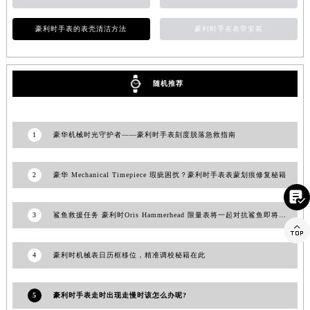
上海
豪利时售后
江西省吉安市吉州区井冈山大道豪利时售后服务中心（需提前预约）
江西省景德镇市珠山区珠山中路豪利时售后服务中心（需提前预约）
豪利时手表的表壳清洁方法
豪利时手表表带安装
江西省九江市浔阳区浔阳路豪利时售后服务中心（需提前预约）
江西省南昌市红谷滩新区红谷中大道998号绿地双子塔（中央广场）A1座办公楼14层1407室豪利时售后服务中心（需提前预约）
江西省萍乡市安源区萍安北大道与康庄路交叉口豪利时售后服务中心（需提前预约）
随机推荐
江西省上饶市信州区滨江西路豪利时售后服务中心（需提前预约）
江西省新余市渝水区北湖西路豪利时售后服务中心（需提前预约）
1
豪华机械时光守护者——豪利时手表刻度脱落急救指南
江西省宜春市袁州区中山中路豪利时售后服务中心（需提前预约）
江西省鹰潭市月湖区胜利东路豪利时售后服务中心（需提前预约）
2
豪华 Mechanical Timepiece 瑕疵困扰？豪利时手表表蒙划痕修复秘籍
山东省德州市德城区东风中路豪利时售后服务中心（需提前预约）

山东省东营市东营区济南路豪利时售后服务中心（需提前预约）
山东省济南市历下区经十路11111号华润中心写字楼（万象城）15层1508室豪利时售后服务中心（需提前预约）

3
鲨鱼救援任务 豪利时Oris Hammerhead 限量表将一起对抗鲨鱼即将灭绝的威胁
山东省济宁市任城区太白楼路豪利时售后服务中心（需提前预约）
山东省莱芜市文化南路8号银座商城名表维修一楼名表维修豪利时售后服务中心（需提前预约）
4
豪利时机械表日历框移位，精准调校秘籍在此
山东省临沂市兰山区解放路豪利时售后服务中心（需提前预约）
山东省日照市东港区烟台路豪利时售后服务中心（需提前预约）
5
豪利时手表走时出现走慢时该怎么办呢?