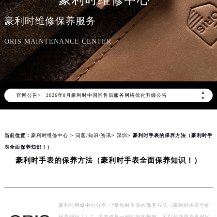
豪利时维修中心
豪利时维修保养服务
ORIS MAINTENANCE CENTER
2026年8月豪利时中国区售后服务网络优化升级公告
▲
官网公告>
2026年8月豪利时全国官方售后客户服务热线：400-609-9509
▼
豪利时官方全国统一服务热线400-609-9509，服务覆盖中国大陆、香港、澳门、台湾全部区域（非大陆需加拨“+86”）
2026年8月豪利时售后服务中心最新网点地址：
当前位置：
豪利时维修中心
>
问题/知识/资讯
>
深圳
> 豪利时手表的保养方法（豪利时手
北京市朝阳区建国门外大街甲6号华熙国际中心写字楼D座11层1102室（北京总部）（需提前预约）
表全面保养知识！）
北京市东城区东长安街1号东方广场写字楼W3座6层602室（需提前预约）
豪利时手表的保养方法（豪利时手表全面保养知识！）
天津市和平区赤峰道136号天津国际金融中心写字楼26层2603室（需提前预约）
上海市徐汇区虹桥路3号港汇中心写字楼2座37层3705室（需提前预约）
上海市黄浦区南京东路299号宏伊国际广场写字楼8层806室（需提前预约）
南京市秦淮区中山南路1号（新街口）南京中心写字楼22层C1-1室（需提前预约）
豪利时维修中心分享：“豪利时手表的保养方法（豪利时手表全面