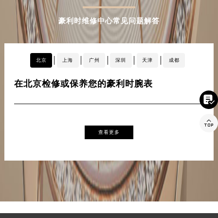
PROBLEM
豪利时维修中心常见问题解答
北京
上海
广州
深圳
天津
成都
在北京检修或保养您的豪利时腕表
在


查看更多