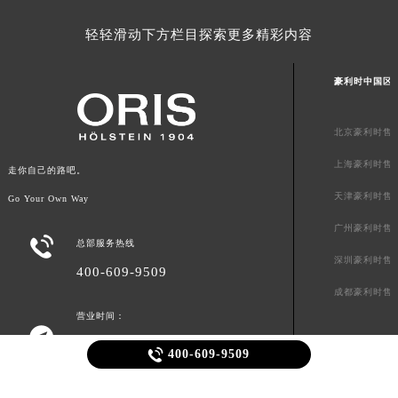
轻轻滑动下方栏目探索更多精彩内容
豪利时中国区
北京豪利时售
上海豪利时售
走你自己的路吧。
天津豪利时售
Go Your Own Way
广州豪利时售

总部服务热线
深圳豪利时售
400-609-9509
成都豪利时售
营业时间：


400-609-9509
门店营业时间：09:00-19:30
客服在线时间：8:00-22:00
客服及门店节假日不休