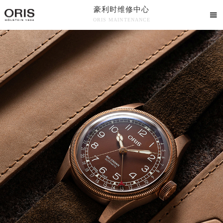
豪利时维修中心

ORIS MAINTENANCE

豪利时维修中心竭诚为您服务！
中心介绍
联系我们