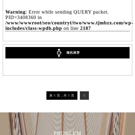
Warning
: Error while sending QUERY packet.
PID=3408360 in
/www/wwwroot/seo/countryt/two/www.tjmbzx.com/wp-
includes/class-wpdb.php
on line
2187
随机推荐
第 1 页，共 1 页
1