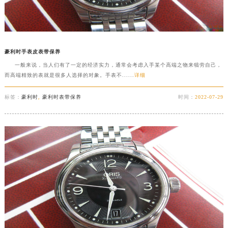
豪利时手表皮表带保养
一般来说，当人们有了一定的经济实力，通常会考虑入手某个高端之物来犒劳自己，
而高端精致的表就是很多人选择的对象。手表不......
详细
标签：
豪利时
,
豪利时表带保养
时间：
2022-07-29