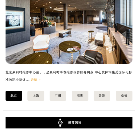
北京豪利时维修中心位于，是豪利时手表维修保养服务网点,中心技师均接受国际化标
上
准的职业培训....
详情 >
准的
北京
上海
广州
深圳
天津
成都
推荐阅读