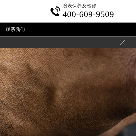
腕表保养及检修

400-609-9509
联系我们
