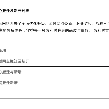
中心搬迁及新开列表
方售后网络迎来了全面优化升级。通过网点焕新、服务扩容、流程
主的售后体验，守护每一枚豪利时腕表的品质与价值。 豪利时官
新增
售后网点搬迁及新开
心搬迁与新增
点搬迁新增