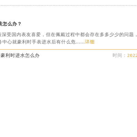
该怎么办？
表深受国内表友喜爱，但在佩戴过程中都会存在多多少少的问题
中心就豪利时手表进水后有什么危......
详细
,
豪利时进水怎么办
时间：
202