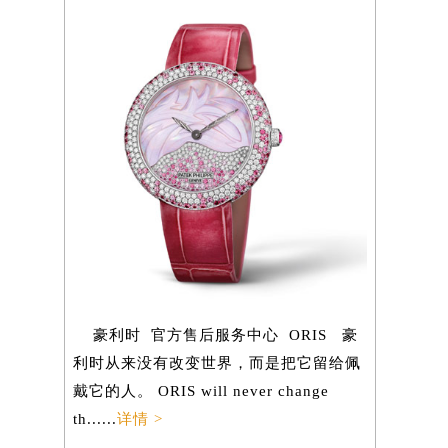
豪利时 官方售后服务中心 ORIS 豪
利时从来没有改变世界，而是把它留给佩
戴它的人。 ORIS will never change
th......
详情 >