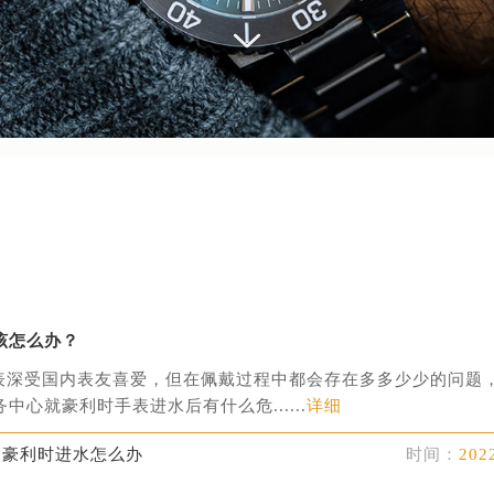
该怎么办？
表深受国内表友喜爱，但在佩戴过程中都会存在多多少少的问题
中心就豪利时手表进水后有什么危......
详细
,
豪利时进水怎么办
时间：
202