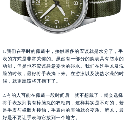
福州市鼓楼区五四路128-1号恒力城写字楼15层03室（需提前预约）
成都市锦江区人民东路6号SAC东原中心写字楼24层2406B室（需提前预约）
重庆市江北区观音桥步行街2号融恒时代广场写字楼9层902室（需提前预约）
长沙市芙蓉区定王台街道建湘路393号世茂环球金融中心写字楼（芙蓉广场）10层13室（需提前预约）
郑州市二七区铭功路10号华润大厦写字楼29层2905室（需提前预约）
太原市迎泽区解放路15号亨得利名表服务中心（品牌授权店）3层整层（需提前预约）
1.我们在平时的佩戴中，接触最多的应该就是水分了，手
沈阳市沈河区中街路137号亨得利名表服务中心（品牌授权店）1层整层（需提前预约）
表的方式是非常关键的。虽然有一部分的腕表具有防水的
沈阳市沈河区中街路83号亨得利名表服务中心（品牌授权店）1层整层（需提前预约）
功能，但是也不应该肆意妄为的碰水。我们在洗手以及洗
乌鲁木齐市天山区红山路26号时代广场（CCMALL）C座17层17-B（需提前预约）
脸的时候，最好将手表摘下来。在游泳以及洗热水澡的时
温州市鹿城区锦绣路1067号置信广场10层1015室（需提前预约）
候，就更应该将其摘下了。
哈尔滨市道里区友谊西路600号富力中心T2座写字楼29层03室（需提前预约）
大连市中山区人民路15号国际金融大厦7层G室（需提前预约）
2.有的人可能在佩戴一段时间后，就不想戴了，就会选择
佛山市禅城区季华五路57号万科金融中心C座12层1205室（需提前预约）
将手表放到装有樟脑丸的衣柜内，这样其实是不对的，若
是手表与樟脑丸接触，手表内的表油就会变质。所以，最
东莞市东城街道鸿福东路1号民盈国贸中心T1写字楼9层907室（需提前预约）
好是不要让手表与它放到一个地方。
无锡市梁溪区人民中路139号恒隆广场写字楼1座11层1104室（需提前预约）
南通市崇川区工农路57号圆融广场写字楼16层1603室（需提前预约）