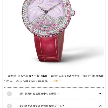
安徽省亳州市谯城区魏武大道豪利时售后服务中心（需提前预约）
安徽省池州市贵池区长江路豪利时售后服务中心（需提前预约）
安徽省滁州市琅琊区南谯北路豪利时售后服务中心（需提前预约）
安徽省阜阳市颍州区颍州北路豪利时售后服务中心（需提前预约）
安徽省淮北市相山区淮海路豪利时售后服务中心（需提前预约）
安徽省淮南市田家庵区国庆中路豪利时售后服务中心（需提前预约）
安徽省黄山市屯溪区黄山西路豪利时售后服务中心（需提前预约）
安徽省六安市金安区解放中路豪利时售后服务中心（需提前预约）
安徽省马鞍山市雨山区湖南西路豪利时售后服务中心（需提前预约）
安徽省宿州市埇桥区人民中路豪利时售后服务中心（需提前预约）
安徽省铜陵市铜官区石城大道豪利时售后服务中心（需提前预约）
豪利时 官方售后服务中心 ORIS 豪利时从来没有改变世界，而是把它留给佩戴
安徽省芜湖市镜湖区中山路步行街豪利时售后服务中心（需提前预约）
它的人。 ORIS will never change th......
详情 >
安徽省宣城市宣州区叠嶂西路豪利时售后服务中心（需提前预约）
福建省龙岩市新罗区九一南路豪利时售后服务中心（需提前预约）
2
深圳豪利时售后维修中心在哪里？
福建省南平市建阳区人民西路豪利时售后服务中心（需提前预约）
福建省宁德市蕉城区天湖东路豪利时售后服务中心（需提前预约）
3
豪利时手表修复表壳划痕方法有什么？