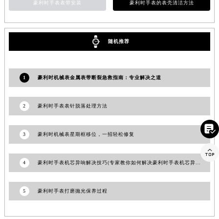
豪利时手表表带安装
豪利时手表的表壳清洁方法
江西省景德镇市珠山区珠山中路豪利时售后服务中心（需提前预约）
江西省九江市浔阳区浔阳路豪利时售后服务中心（需提前预约）
江西省南昌市红谷滩新区红谷中大道998号绿地双子塔（中央广场）A1座办公楼14层1407室豪利时售后服务中心（需提前预约）
随机推荐
江西省萍乡市安源区萍安北大道与康庄路交叉口豪利时售后服务中心（需提前预约）
江西省上饶市信州区滨江西路豪利时售后服务中心（需提前预约）
1
豪利时机械表金属表带断裂急救指南：专业解决之道
江西省新余市渝水区北湖西路豪利时售后服务中心（需提前预约）
江西省宜春市袁州区中山中路豪利时售后服务中心（需提前预约）
江西省鹰潭市月湖区胜利东路豪利时售后服务中心（需提前预约）
2
豪利时手表表针脱落处理方法
山东省德州市德城区东风中路豪利时售后服务中心（需提前预约）

山东省东营市东营区济南路豪利时售后服务中心（需提前预约）
3
豪利时机械表星期框移位，一招轻松修复
山东省济南市历下区经十路11111号华润中心写字楼（万象城）15层1508室豪利时售后服务中心（需提前预约）

山东省济宁市任城区太白楼路豪利时售后服务中心（需提前预约）
4
豪利时手表机芯异响解决技巧(专家教你如何解决豪利时手表机芯异响问题)
山东省莱芜市文化南路8号银座商城名表维修一楼名表维修豪利时售后服务中心（需提前预约）
山东省临沂市兰山区解放路豪利时售后服务中心（需提前预约）
5
豪利时手表打磨抛光保养过程
山东省日照市东港区烟台路豪利时售后服务中心（需提前预约）
山东省泰安市泰山区财源街道泰山大街豪利时售后服务中心（需提前预约）