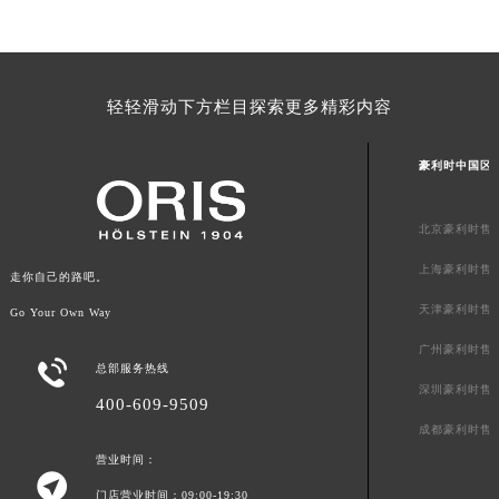
山东省威海市环翠区新威海路89号振华商厦一楼名表维修豪利时售后服务中心（需提前预约）
山东省潍坊市奎文区东风东街豪利时售后服务中心（需提前预约）
山东省枣庄市滕州市北辛路与善国路交叉口豪利时售后服务中心（需提前预约）
轻轻滑动下方栏目探索更多精彩内容
山东省淄博市张店区金晶大道豪利时售后服务中心（需提前预约）
上海市黄浦区南京东路299号宏伊国际广场写字楼8层806室豪利时售后服务中心（需提前预约）
豪利时中国区
上海市徐汇区虹桥路3号港汇中心2座37层3705室豪利时售后服务中心（需提前预约）
浙江省杭州市上城区钱江路1366号华润大厦A座5层503-5室豪利时售后服务中心（需提前预约）
北京豪利时售
浙江省湖州市吴兴区劳动路豪利时售后服务中心（需提前预约）
上海豪利时售
浙江省嘉兴市南湖区广益路705号嘉兴世界贸易中心A座13层1304室豪利时售后服务中心（需提前预约）
走你自己的路吧。
浙江省金华市金东区东市南街777号金华万达广场4号楼22楼2209室豪利时售后服务中心（需提前预约）
天津豪利时售
Go Your Own Way
浙江省丽水市莲都区解放街豪利时售后服务中心（需提前预约）
广州豪利时售

浙江省宁波市江北区大闸南路500号来福士广场办公楼20层2009室豪利时售后服务中心（需提前预约）
总部服务热线
深圳豪利时售
浙江省衢州市柯城区上街豪利时售后服务中心（需提前预约）
400-609-9509
浙江省绍兴市越城区胜利东路379号世茂天际中心写字楼8层805室豪利时售后服务中心（需提前预约）
成都豪利时售
浙江省舟山市定海区解放东路豪利时售后服务中心（需提前预约）
营业时间：

澳门特别行政区大堂区议事亭前地（新马路）豪利时售后服务中心（需提前预约）
门店营业时间：09:00-19:30