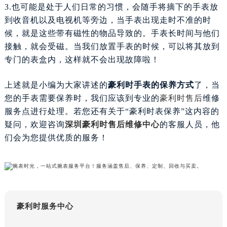
3.也可能是处于人们日常的习惯，会随手将摘下的手表放
苏州市苏州工业园区星港街199号苏州中心办公楼C座22层08室（需提前预约）
到收音机以及电视机等旁边，当手表出现走时不准的时
武汉市江汉区解放大道686号世界贸易大厦38层09室（需提前预约）
候，就是这些带有磁性的物品导致的。手表长时间与他们
南宁市青秀区金湖路59号地王大厦12楼1224室（需提前预约）
接触，就会受磁。当我们放置手表的时候，可以将其放到
合肥市蜀山区潜山路111号万象城华润大厦B座12楼03室（需提前预约）
专门的表盒内，这样就不会出现故障啦！
泉州市丰泽区宝洲路729号浦西万达中心写字楼A座7楼709室（需提前预约）
青岛市南区山东路6号华润大厦B座22层04室（需提前预约）
上述就是小编为大家讲述的
豪利时手表的保养方式
了，当
烟台市芝罘区胜利路139号万达金融中心A座907室（需提前预约）
您的手表需要保养时，我们应该到专业的
豪利时售后
维修
长春市朝阳区西安大路727号中银大厦A座(旺进大厦)18层09室（需提前预约）
服务点进行处理。若您还有关于“豪利时表保养”这内容的
疑问，欢迎咨询
深圳豪利时售后维修中心
的客服人员，他
贵阳市南明区都司高架桥路33号亨特国际金融中心14楼14D（需提前预约）
们会为您提供优质的服务！
昆明市盘龙区北京路928号同德昆明广场写字楼10层06室（需提前预约）
石家庄市长安区中山东路39号勒泰中心写字楼B座13层07室（需提前预约）
西安市碑林区南关正街88号华侨城长安国际中心E座6楼10室（需提前预约）
海口市龙华区金贸东路5号海口华润大厦B座17层1707室（需提前预约）
唐山市路南区新华东道100号万达广场写字楼A座10层1002室（需提前预约）
豪利时服务中心
台州市椒江区东海大道1800号腾达中心东1幢20楼2002室（需提前预约）
内蒙古自治区呼和浩特市玉泉区大学西街70号华润万象城写字楼（鄂尔多斯大厦）23层2326室（需提前预约）