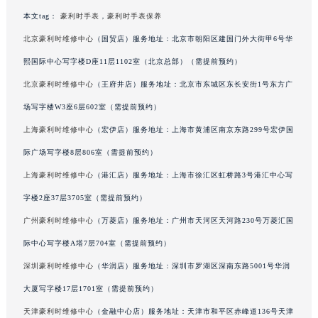
甘肃省兰州市七里河区西津西路16号兰州中心写字楼21层2102室（需提前预约）
本文tag：
豪利时手表
，
豪利时手表保养
重庆市解放碑渝中区民权路28号英利国际金融中心写字楼20层01室（需提前预约）
北京豪利时维修中心
（国贸店）服务地址：北京市朝阳区建国门外大街甲6号华
黑龙江省大庆市萨尔图区会战大街豪利时售后服务中心（需提前预约）
熙国际中心写字楼D座11层1102室（北京总部）（需提前预约）
黑龙江省鹤岗市向阳区红军路豪利时售后服务中心（需提前预约）
北京豪利时维修中心
（王府井店）服务地址：北京市东城区东长安街1号东方广
黑龙江省黑河市爱辉区中央街豪利时售后服务中心（需提前预约）
场写字楼W3座6层602室（需提前预约）
黑龙江省鸡西市鸡冠区红军路豪利时售后服务中心（需提前预约）
上海豪利时维修中心
（宏伊店）服务地址：上海市黄浦区南京东路299号宏伊国
黑龙江省佳木斯市向阳区长安路豪利时售后服务中心（需提前预约）
际广场写字楼8层806室（需提前预约）
黑龙江省牡丹江市东安区太平路豪利时售后服务中心（需提前预约）
黑龙江省七台河市桃山区大同街豪利时售后服务中心（需提前预约）
上海豪利时维修中心
（港汇店）服务地址：上海市徐汇区虹桥路3号港汇中心写
黑龙江省齐齐哈尔市龙沙区龙华路豪利时售后服务中心（需提前预约）
字楼2座37层3705室（需提前预约）
黑龙江省双鸭山市尖山区新兴大街豪利时售后服务中心（需提前预约）
广州豪利时维修中心
（万菱店）服务地址：广州市天河区天河路230号万菱汇国
黑龙江省绥化市北林区新华街与康庄路交叉口豪利时售后服务中心（需提前预约）
际中心写字楼A塔7层704室（需提前预约）
黑龙江省伊春市伊美区通河路豪利时售后服务中心（需提前预约）
深圳豪利时维修中心
（华润店）服务地址：深圳市罗湖区深南东路5001号华润
吉林省白城市洮北区明仁南街豪利时售后服务中心（需提前预约）
大厦写字楼17层1701室（需提前预约）
吉林省白山市浑江区浑江大街豪利时售后服务中心（需提前预约）
天津豪利时维修中心
（金融中心店）服务地址：天津市和平区赤峰道136号天津
吉林省吉林市船营区河南街豪利时售后服务中心（需提前预约）