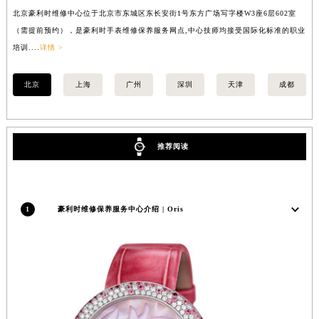
北京豪利时维修中心位于北京市东城区东长安街1号东方广场写字楼W3座6层602室
上
内蒙古自治区锡林郭勒盟市锡林浩特市光明街与额尔敦路交叉口豪利时售后服务中心（需提前预约）
（需提前预约），是豪利时手表维修保养服务网点,中心技师均接受国际化标准的职业
提
内蒙古自治区兴安盟市乌兰浩特市兴安大街豪利时售后服务中心（需提前预约）
培训....
详情 >
训..
山西省大同市平城区迎宾街豪利时售后服务中心（需提前预约）
山西省晋城市城区黄华街豪利时售后服务中心（需提前预约）
北京
上海
广州
深圳
天津
成都
山西省晋中市榆次区顺城街豪利时售后服务中心（需提前预约）
山西省临汾市尧都区解放路豪利时售后服务中心（需提前预约）
山西省吕梁市离石区永宁中路与建设街交叉口豪利时售后服务中心（需提前预约）
推荐阅读
山西省朔州市朔城区怡西路与鄯阳西街交汇处豪利时售后服务中心（需提前预约）
山西省忻州市忻府区和平东街与七一南路交叉口豪利时售后服务中心（需提前预约）
山西省阳泉市郊区平阳东街与新城大道交叉口豪利时售后服务中心（需提前预约）
1
豪利时维修保养服务中心介绍 | Oris
山西省运城市盐湖区河东街豪利时售后服务中心（需提前预约）
山西省长治市潞州区英雄中路豪利时售后服务中心（需提前预约）
山西省太原市迎泽区迎泽街道解放路15号亨得利名表维修授权店3楼豪利时售后服务中心（需提前预约）
天津市和平区赤峰道136号天津国际金融中心26层2603室豪利时售后服务中心（需提前预约）
安徽省安庆市迎江区人民路豪利时售后服务中心（需提前预约）
安徽省蚌埠市蚌山区淮河路豪利时售后服务中心（需提前预约）