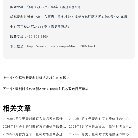
吉林省辽源市龙山区人民大街豪利时售后服务中心（需提前预约）
国际金融中心写字楼26层2603室（需提前预约）
吉林省梅河口市新华街道梅河大街豪利时售后服务中心（需提前预约）
成都豪利时维修中心
（东原店）服务地址：成都市锦江区人民东路6号SAC东原
吉林省四平市铁东区紫气大路与南九经街交汇处豪利时售后服务中心（需提前预约）
中心写字楼24层2406B室（需提前预约）
吉林省松原市宁江区五环大街豪利时售后服务中心（需提前预约）
服务专线：
400-609-9509
吉林省通化市东昌区环通乡江南大街豪利时售后服务中心（需提前预约）
本页链接：
http://www.tjmbzx.com/problems/1260.html
吉林省延边市延吉市解放路豪利时售后服务中心（需提前预约）
辽宁省鞍山市铁东区站前街豪利时售后服务中心（需提前预约）
辽宁省本溪市平山区胜利路豪利时售后服务中心（需提前预约）
辽宁省朝阳市双塔区新华路豪利时售后服务中心（需提前预约）
上一篇:
怎样判断豪利时机械表机芯的好坏？
辽宁省丹东市振兴区七经街豪利时售后服务中心（需提前预约）
下一篇:
豪利时推出全新Aquis 400自主机芯双色日历腕表
辽宁省抚顺市新抚区东一路豪利时售后服务中心（需提前预约）
辽宁省阜新市海州区解放大街豪利时售后服务中心（需提前预约）
相关文章
辽宁省葫芦岛市连山区中央路豪利时售后服务中心（需提前预约）
辽宁省锦州市古塔区中央大街豪利时售后服务中心（需提前预约）
2026年6月关于豪利时官方售后网点搬迁及新增的正式文件（修订）
2026年6月关于豪利时官方维修保养中心网点搬迁新增的正式文件内容
2026年6月关于豪利时官方维修保养服务中心搬迁及新增的正式文件全文内容
2026年6月官方最后提示：豪利时售后网点迁址与增设
辽宁省辽阳市白塔区新运大街豪利时售后服务中心（需提前预约）
2026年6月官方提示：豪利时售后网点迁址与增设
2026年6月关于豪利时官方维修保养中心网点搬迁新增的正式文件内容全面公开
辽宁省盘锦市兴隆台区石油大街豪利时售后服务中心（需提前预约）