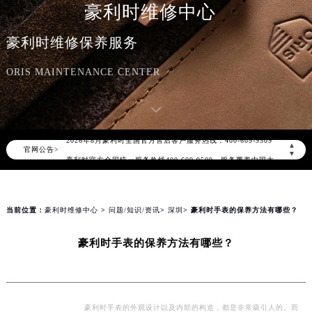
豪利时维修中心
豪利时维修保养服务
ORIS MAINTENANCE CENTER
2026年8月豪利时中国区售后服务网络优化升级公告
2026年8月豪利时全国官方售后客户服务热线：400-609-9509
▲
官网公告>
豪利时官方全国统一服务热线400-609-9509，服务覆盖中国大陆、香港、澳门、台湾全部区域（非大陆需加拨“+86”）
▼
2026年8月豪利时售后服务中心最新网点地址：
北京市朝阳区建国门外大街甲6号华熙国际中心写字楼D座11层1102室（北京总部）（需提前预约）
北京市东城区东长安街1号东方广场写字楼W3座6层602室（需提前预约）
当前位置：
豪利时维修中心
>
问题/知识/资讯
>
深圳
> 豪利时手表的保养方法有哪些？
天津市和平区赤峰道136号天津国际金融中心写字楼26层2603室（需提前预约）
豪利时手表的保养方法有哪些？
上海市徐汇区虹桥路3号港汇中心写字楼2座37层3705室（需提前预约）
上海市黄浦区南京东路299号宏伊国际广场写字楼8层806室（需提前预约）
南京市秦淮区中山南路1号（新街口）南京中心写字楼22层C1-1室（需提前预约）
常州市新北区龙锦路1590号现代传媒中心写字楼5号楼10层1008室（需提前预约）
豪利时手表的外观设计以及内部的构造，都是非常吸引人的。而