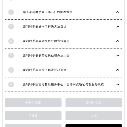
福建省莆田市城厢区霞林街道荔华东大道豪利时售后服务中心（需提前预约）
4
瑞士豪利时手表（Oris）的保养方式！
福建省三明市三元区东乾二路豪利时售后服务中心（需提前预约）
福建省漳州市龙文区步港路豪利时售后服务中心（需提前预约）
5
豪利时手表进水了解决方法盘点
江苏省常州市新北区龙锦路1590号现代传媒中心5号楼10层1008室豪利时售后服务中心（需提前预约）
江苏省淮安市清江浦区淮海北路豪利时售后服务中心（需提前预约）
6
豪利时手表表针变色处理方法盘点
江苏省连云港市海州区通灌北路豪利时售后服务中心（需提前预约）
江苏省南京市秦淮区中山南路1号南京中心22层22-C1-C3室豪利时售后服务中心（需提前预约）
7
豪利时手表表带过长处理办法大全
江苏省宿迁市宿城区西湖路豪利时售后服务中心（需提前预约）
江苏省泰州市海陵区永定东路399号置地商务中心东塔（华润万象城）17层1706室豪利时售后服务中心（需提前预约）
8
豪利时手表走快了解决技巧大全
江苏省徐州市鼓楼区淮海东路29号苏宁广场IFC国际金融中心35层3508室豪利时售后服务中心（需提前预约）
9
豪利时中国官方售后服务中心｜全部网点地址与客服热线权威信息公示（2026年7月最新）
江苏省盐城市盐都区世纪大道5号盐城金融城写字楼1号楼16层1604室豪利时售后服务中心（需提前预约）
江苏省扬州市邗江区国展路29号星耀天地写字楼1号楼18层1803室豪利时售后服务中心（需提前预约）
江苏省镇江市京口区中山东路豪利时售后服务中心（需提前预约）
豪利时维修
豪利时售后
江西省抚州市临川区赣东大道豪利时售后服务中心（需提前预约）
依波路
上海
江西省赣州市章贡区文清路豪利时售后服务中心（需提前预约）
江西省吉安市吉州区井冈山大道豪利时售后服务中心（需提前预约）