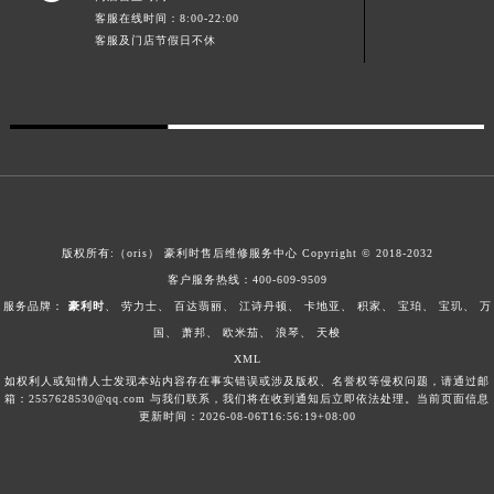
客服在线时间：8:00-22:00
澳门特别行政区风顺堂区南湾大马路豪利时售后服务中心（需提前预约）
客服及门店节假日不休
澳门特别行政区花地玛堂区关闸广场豪利时售后服务中心（需提前预约）
澳门特别行政区花王堂区大三巴商圈豪利时售后服务中心（需提前预约）
澳门特别行政区嘉模堂区官也街豪利时售后服务中心（需提前预约）
澳门省路氹城市金光大道豪利时售后服务中心（需提前预约）
澳门特别行政区望德堂区塔石广场豪利时售后服务中心（需提前预约）
福建省福州市鼓楼区五四路128-1号恒力城写字楼15层03室豪利时售后服务中心（需提前预约）
福建省厦门市思明区湖滨东路95号万象城华润大厦B座11层1104室豪利时售后服务中心（需提前预约）
版权所有:（oris）
豪利时售后维修服务中心
Copyright © 2018-2032
广东省潮州市潮安区新风路与潮汕路交汇处豪利时售后服务中心（需提前预约）
客户服务热线：
400-609-9509
广东省广州市天河区天河路230号万菱汇国际中心A塔7层704室豪利时售后服务中心（需提前预约）
服务品牌：
豪利时
、
劳力士
、
百达翡丽
、
江诗丹顿
、
卡地亚
、
积家
、
宝珀
、
宝玑
、
万
广东省广州市越秀区环市东路371-375号世界贸易中心大厦南塔15层1507室豪利时售后服务中心（需提前预约）
国
、
萧邦
、
欧米茄
、
浪琴
、
天梭
XML
广东省河源市源城区越王大道豪利时售后服务中心（需提前预约）
如权利人或知情人士发现本站内容存在事实错误或涉及版权、名誉权等侵权问题，请通过邮
广东省惠州市惠城区江北文昌一路7号华贸大厦1座30层3005室豪利时售后服务中心（需提前预约）
箱：2557628530@qq.com 与我们联系，我们将在收到通知后立即依法处理。当前页面信息
更新时间：2026-08-06T16:56:19+08:00
广东省江门市蓬江区广场西路豪利时售后服务中心（需提前预约）
广东省揭阳市榕城进贤门步行街豪利时售后服务中心（需提前预约）
广东省茂名市电白区水东街道迎宾大道豪利时售后服务中心（需提前预约）