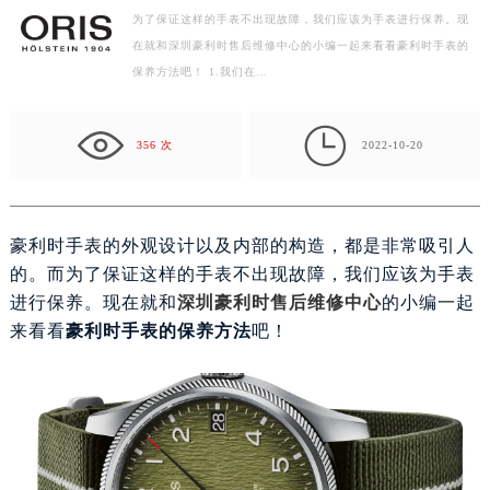
为了保证这样的手表不出现故障，我们应该为手表进行保养。现
徐州市鼓楼区淮海东路29号苏宁广场IFC国际金融中心写字楼35层3508室（需提前预约）
在就和深圳豪利时售后维修中心的小编一起来看看豪利时手表的
扬州市邗江区国展路29号星耀天地写字楼1号楼18层1803室（需提前预约）
保养方法吧！ 1.我们在…
盐城市盐都区世纪大道5号盐城金融城写字楼1号楼16层1604室（需提前预约）
泰州市海陵区永定东路399号置地商务中心东塔写字楼（华润万象城）17层1706室（需提前预约）

宁波市江北区大闸南路500号来福士广场办公楼20层2009室（需提前预约）
356 次
2022-10-20
杭州市上城区钱江路1366号华润大厦写字楼A座5层503-5室（需提前预约）
金华市金东区东市南街777号金华万达广场写字楼4号楼22层2209室（需提前预约）
绍兴市越城区胜利东路379号世茂天际中心写字楼8层805室（需提前预约）
豪利时手表的外观设计以及内部的构造，都是非常吸引人
嘉兴市南湖区广益路705号嘉兴世界贸易中心写字楼A座13层1304室（需提前预约）
的。而为了保证这样的手表不出现故障，我们应该为手表
南昌市红谷滩新区红谷中大道998号绿地双子塔（中央广场）A1座办公楼14层07室（需提前预约）
进行保养。现在就和
深圳豪利时售后维修中心
的小编一起
济南市历下区经十路11111号华润中心写字楼（万象城）15层1508室（需提前预约）
来看看
豪利时手表的保养方法
吧！
广州市天河区天河路230号万菱汇国际中心写字楼A塔7层704室（需提前预约）
广州市越秀区环市东路371-375号世界贸易中心大厦南塔写字楼15层07室（需提前预约）
深圳市罗湖区深南东路5001号华润大厦写字楼17层1701室（需提前预约）
惠州市惠城区江北文昌一路7号华贸大厦写字楼1座30层05室（需提前预约）
厦门市思明区湖滨东路95号华润大厦写字楼B座11层1104室（需提前预约）