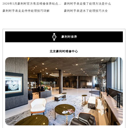
2026年5月豪利时官方售后维修保养站点最新变动补充说明文本
豪利时手表走慢了处理方法是什么
辽宁省铁岭市银州区南马路豪利时售后服务中心（需提前预约）
豪利时手表走走停停处理技巧详解
豪利时手表进水了处理技巧大全
辽宁省营口市站前区市府路与渤海大街交叉口豪利时售后服务中心（需提前预约）
辽宁省沈阳市沈河区中街路137号亨得利名表维修授权店1楼豪利时售后服务中心（需提前预约）
辽宁省沈阳市沈河区中街路83号亨得利名表维修授权店1楼豪利时售后服务中心（需提前预约）
豪利时保养
北京市朝阳区建国门外大街甲6号华熙国际中心D座11层1102室豪利时售后服务中心（北京总部）（需提前预约）
北京市东城区东长安街1号王府井东方广场W3座6层602室豪利时售后服务中心（需提前预约）
北京豪利时维修中心
河北省保定市竞秀区朝阳北大街北国先天下豪利时售后服务中心（需提前预约）
内蒙古自治区阿拉善盟市左旗土尔扈特大街豪利时售后服务中心（需提前预约）
内蒙古自治区巴彦淖尔市临河区新华街豪利时售后服务中心（需提前预约）
内蒙古自治区包头市青山区幸福路甲3号王府井百货名表维修豪利时售后服务中心（需提前预约）
内蒙古自治区赤峰市红山区哈达街豪利时售后服务中心（需提前预约）
内蒙古自治区鄂尔多斯市东胜区伊金霍洛街豪利时售后服务中心（需提前预约）
内蒙古自治区呼伦贝尔市海拉尔区中央街豪利时售后服务中心（需提前预约）
内蒙古自治区通辽市科尔沁区明仁大街豪利时售后服务中心（需提前预约）
内蒙古自治区乌海市海勃湾区人民南路豪利时售后服务中心（需提前预约）
内蒙古自治区乌兰察布市集宁区恩和大街豪利时售后服务中心（需提前预约）