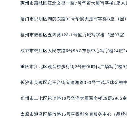
惠州市惠城区江北文昌一路7号华贸大厦写字楼1座30
辽宁省沈阳市沈河区中街路83号亨
北京市朝阳区建国门外大街甲6号华熙
厦门市思明区湖滨东路95号华润大厦写字楼B座11层1
北京市东城区东长安街1号王府井东方
河北省保定市竞秀区朝阳北大街北国
福州市鼓楼区五四路128-1号恒力城写字楼15层03
内蒙古自治区阿拉善盟市左旗土尔扈
内蒙古自治区巴彦淖尔市临河区新华
成都市锦江区人民东路6号SAC东原中心写字楼24层2
内蒙古自治区包头市青山区幸福路甲
内蒙古自治区赤峰市红山区哈达街豪
重庆市江北区观音桥步行街2号融恒时代广场写字楼9层
内蒙古自治区鄂尔多斯市东胜区伊金
内蒙古自治区呼伦贝尔市海拉尔区中
长沙市芙蓉区定王台街道建湘路393号世茂环球金融中
内蒙古自治区通辽市科尔沁区明仁大
内蒙古自治区乌海市海勃湾区人民南
郑州市二七区铭功路10号华润大厦写字楼29层2905
内蒙古自治区乌兰察布市集宁区恩和
内蒙古自治区锡林郭勒盟市锡林浩特
太原市迎泽区解放路15号亨得利名表服务中心（品牌
内蒙古自治区兴安盟市乌兰浩特市兴
山西省大同市平城区迎宾街豪利时售