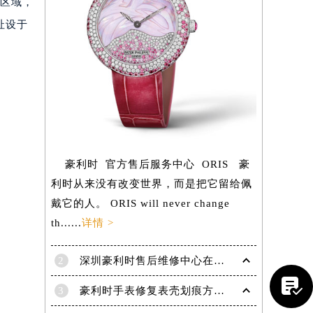
在区域，
址设于
豪利时 官方售后服务中心 ORIS 豪
利时从来没有改变世界，而是把它留给佩
戴它的人。 ORIS will never change
th......
详情 >
提前预约）
2
深圳豪利时售后维修中心在哪里？

3
豪利时手表修复表壳划痕方法有什么？