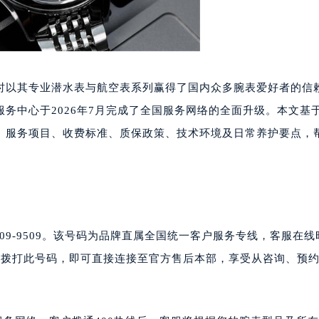
号世茂环球金融中心写字楼（芙蓉广场）10层13室（需提前预约
楼29层2905室（需提前预约）
表服务中心（品牌授权店）3层整层（需提前预约）
表服务中心（品牌授权店）1层整层（需提前预约）
时以其专业潜水表与航空表系列赢得了国内众多腕表爱好者的信
表服务中心（品牌授权店）1层整层（需提前预约）
（CCMALL）C座17层17-B（需提前预约）
务中心于2026年7月完成了全国服务网络的全面升级。本文基
10层1015室（需提前预约）
、服务项目、收费标准、质保政策、技术环境及日常养护要点，
心T2座写字楼29层03室（需提前预约）
厦7层G室（需提前预约）
心C座12层1205室（需提前预约）
中心T1写字楼9层907室（需提前预约）
写字楼1座11层1104室（需提前预约）
-609-9509。该号码为品牌直属全国统一客户服务专线，客服在
楼16层1603室（需提前预约）
，只需拨打此号码，即可直接连接至官方售后本部，享受从咨询、预
中心办公楼C座22层08室（需提前预约）
大厦38层09室（需提前预约）
楼1224室（需提前预约）