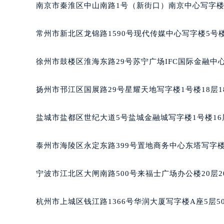
南京市秦淮区中山南路1号（新街口）南京中心写字楼2
黑龙江省鹤岗市向阳区红军路豪利时
黑龙江省黑河市爱辉区中央街豪利时
常州市新北区龙锦路1590号现代传媒中心写字楼5号楼
黑龙江省鸡西市鸡冠区红军路豪利时
黑龙江省佳木斯市向阳区长安路豪利
徐州市鼓楼区淮海东路29号苏宁广场IFC国际金融中心
黑龙江省牡丹江市东安区太平路豪利
黑龙江省七台河市桃山区大同街豪利
扬州市邗江区国展路29号星耀天地写字楼1号楼18层1
黑龙江省齐齐哈尔市龙沙区龙华路豪
黑龙江省双鸭山市尖山区新兴大街豪
盐城市盐都区世纪大道5号盐城金融城写字楼1号楼16
黑龙江省绥化市北林区新华街与康庄
黑龙江省伊春市伊美区通河路豪利时
泰州市海陵区永定东路399号置地商务中心东塔写字楼
吉林省白城市洮北区明仁南街豪利时
吉林省白山市浑江区浑江大街豪利时
宁波市江北区大闸南路500号来福士广场办公楼20层2
吉林省吉林市船营区河南街豪利时售
吉林省辽源市龙山区人民大街豪利时
杭州市上城区钱江路1366号华润大厦写字楼A座5层5
吉林省梅河口市新华街道梅河大街豪
吉林省四平市铁东区紫气大路与南九