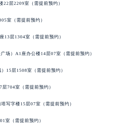
22层2209室（需提前预约）
售后服务中心（需提前预约）
豪利时售后服务中心（需提前预约）
805室（需提前预约）
后服务中心（需提前预约）
后服务中心（需提前预约）
13层1304室（需提前预约）
后服务中心（需提前预约）
后服务中心（需提前预约）
广场）A1座办公楼14层07室（需提前预约）
后服务中心（需提前预约）
后服务中心（需提前预约）
）15层1508室（需提前预约）
售后服务中心（需提前预约）
售后服务中心（需提前预约）
7层704室（需提前预约）
售后服务中心（需提前预约）
售后服务中心（需提前预约）
南塔写字楼15层07室（需提前预约）
时售后服务中心（需提前预约）
后服务中心（需提前预约）
701室（需提前预约）
街交叉口豪利时售后服务中心（需提前预约）
得利名表维修授权店1楼豪利时售后服务中心（需提前预约）