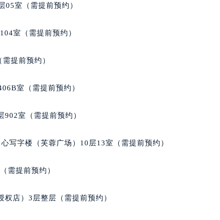
层05室（需提前预约）
得利名表维修授权店1楼豪利时售后服务中心（需提前预约）
国际中心D座11层1102室豪利时售后服务中心（北京总部）（
104室（需提前预约）
广场W3座6层602室豪利时售后服务中心（需提前预约）
先天下豪利时售后服务中心（需提前预约）
室（需提前预约）
特大街豪利时售后服务中心（需提前预约）
街豪利时售后服务中心（需提前预约）
406B室（需提前预约）
3号王府井百货名表维修豪利时售后服务中心（需提前预约）
利时售后服务中心（需提前预约）
902室（需提前预约）
霍洛街豪利时售后服务中心（需提前预约）
央街豪利时售后服务中心（需提前预约）
心写字楼（芙蓉广场）10层13室（需提前预约）
街豪利时售后服务中心（需提前预约）
路豪利时售后服务中心（需提前预约）
室（需提前预约）
大街豪利时售后服务中心（需提前预约）
市光明街与额尔敦路交叉口豪利时售后服务中心（需提前预约）
授权店）3层整层（需提前预约）
安大街豪利时售后服务中心（需提前预约）
后服务中心（需提前预约）