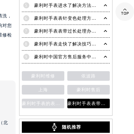
5
豪利时手表进水了解决方法盘点

清洗，
6
豪利时手表表针变色处理方法盘点
构对您
7
豪利时手表表带过长处理办法大全
维修检
8
豪利时手表走快了解决技巧大全
9
豪利时中国官方售后服务中心｜全部网点地址与客服热线权威信息公示（2026年7月最新）
豪利时维修
依波路
上海
豪利时售后
豪利时手表的表壳清洁方法
豪利时手表表带安装
（北
随机推荐