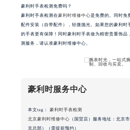
黑龙江省齐齐哈尔市龙沙区龙华路豪
豪利时手表检测免费吗？
黑龙江省双鸭山市尖山区新兴大街豪
豪利时手表检测在
豪利时维修中心
是免费的。同时免
黑龙江省绥化市北林区新华街与康庄
配件安装（自带配件），轻微抛光。如果您的豪利时
黑龙江省伊春市伊美区通河路豪利时
的手表更有保障！同时豪利时手表做为精密贵重饰品
吉林省白城市洮北区明仁南街豪利时
测服务，请认准豪利时维修中心。
吉林省白山市浑江区浑江大街豪利时
吉林省吉林市船营区河南街豪利时售
吉林省辽源市龙山区人民大街豪利时
吉林省梅河口市新华街道梅河大街豪
吉林省四平市铁东区紫气大路与南九
吉林省松原市宁江区五环大街豪利时
豪利时服务中心
吉林省通化市东昌区环通乡江南大街
吉林省延边市延吉市解放路豪利时售
本文tag：
豪利时手表检测
辽宁省鞍山市铁东区站前街豪利时售
辽宁省本溪市平山区胜利路豪利时售
北京豪利时维修中心
（国贸店）服务地址：北京市朝
辽宁省朝阳市双塔区新华路豪利时售
京总部）（需提前预约）