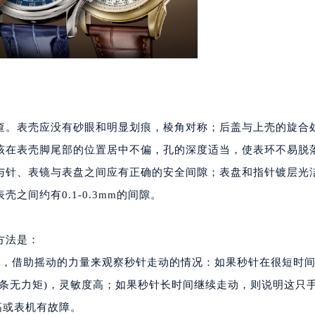
10层1015室（需提前预约）
心T2座写字楼29层03室（需提前预约）
厦7层G室（需提前预约）
心C座12层1205室（需提前预约）
中心T1写字楼9层907室（需提前预约）
写字楼1座11层1104室（需提前预约）
查。表壳应没有砂眼和明显划痕，棱角对称；后盖与上壳的旋合
楼16层1603室（需提前预约）
中心办公楼C座22层08室（需提前预约）
该在表壳脚尾部的位置居中不偏，孔的深度适当，使表环不易脱
大厦38层09室（需提前预约）
与针、表镜与表盘之间应有正确的安全间隙；表盘和指针镀层光
楼1224室（需提前预约）
间约有0.1-0.3mm的间隙。
大厦B座12楼03室（需提前预约）
心写字楼A座7楼709室（需提前预约）
方法是：
2层04室（需提前预约）
下，借助摇动的力量来观察秒针走动的情况：如果秒针在很短时
心A座907室（需提前预约）
条无力矩)，灵敏度高；如果秒针长时间继续走动，则说明这只
A座(旺进大厦)18层09室（需提前预约）
国际金融中心14楼14D（需提前预约）
高或表机有故障。