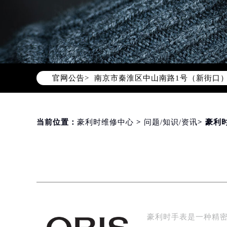
北京市朝阳区建国门外大街甲6号华熙
北京市东城区东长安街1号东方广场写
天津市和平区赤峰道136号天津国际金
上海市徐汇区虹桥路3号港汇中心写字楼
上海市黄浦区南京东路299号宏伊国
官网公告>
南京市秦淮区中山南路1号（新街口）
常州市新北区龙锦路1590号现代传媒
徐州市鼓楼区淮海东路29号苏宁广场I
扬州市邗江区国展路29号星耀天地写字
当前位置：
豪利时维修中心
>
问题/知识/资讯
> 豪
盐城市盐都区世纪大道5号盐城金融城写
泰州市海陵区永定东路399号置地商
宁波市江北区大闸南路500号来福士广
杭州市上城区钱江路1366号华润大厦
金华市金东区东市南街777号金华万达
绍兴市越城区胜利东路379号世茂天
豪利时手表是一种精
嘉兴市南湖区广益路705号嘉兴世界贸