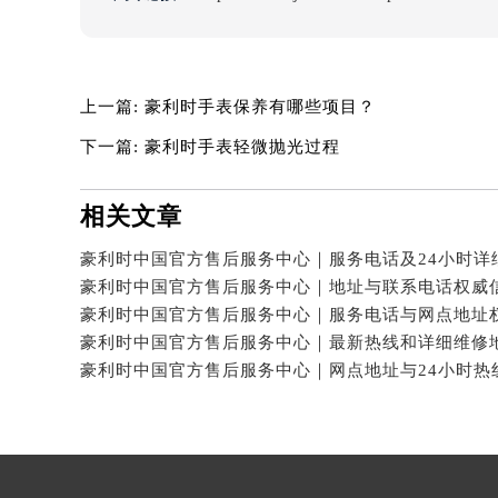
内蒙古自治区包头市青山区幸福路甲
内蒙古自治区赤峰市红山区哈达街豪
内蒙古自治区鄂尔多斯市东胜区伊金
上一篇:
豪利时手表保养有哪些项目？
内蒙古自治区呼伦贝尔市海拉尔区中
内蒙古自治区通辽市科尔沁区明仁大
下一篇:
豪利时手表轻微抛光过程
内蒙古自治区乌海市海勃湾区人民南
内蒙古自治区乌兰察布市集宁区恩和
相关文章
内蒙古自治区锡林郭勒盟市锡林浩特
内蒙古自治区兴安盟市乌兰浩特市兴
山西省大同市平城区迎宾街豪利时售
山西省晋城市城区黄华街豪利时售后
山西省晋中市榆次区顺城街豪利时售
山西省临汾市尧都区解放路豪利时售
山西省吕梁市离石区永宁中路与建设
山西省朔州市朔城区怡西路与鄯阳西
山西省忻州市忻府区和平东街与七一