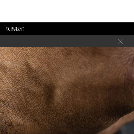
联系我们

需加拨“+86”）