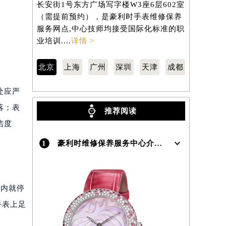
长安街1号东方广场写字楼W3座6层602室
桥路3号港汇
（需提前预约），是豪利时手表维修保养
（需提前预
服务网点,中心技师均接受国际化标准的职
服务网点,
业培训....
详情 >
业培训....
详
北京
上海
广州
深圳
天津
成都
处应严
落；表
推荐阅读
洁度
1
豪利时维修保养服务中心介绍 | Oris
间内就停
手表上足