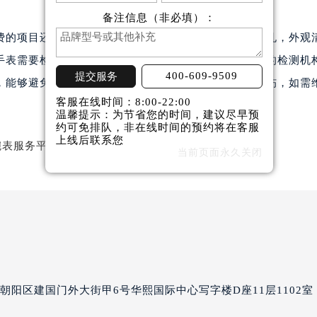
利时售后服务中心（需提前预约）
备注信息（非必填）：
利时售后服务中心（需提前预约）
费的项目还有消磁，截表带，真伪鉴定，调试校准，打孔，外观
路交叉口豪利时售后服务中心（需提前预约）
手表需要检测建议您到豪利时维修中心进行检测，专业的检测机
售后服务中心（需提前预约）
400-609-9509
提交服务
，能够避免在维修检测时上当受骗所造成的不可追回损伤，如需
售后服务中心（需提前预约）
客服在线时间：8:00-22:00
售后服务中心（需提前预约）
温馨提示：为节省您的时间，建议尽早预
约可免排队，非在线时间的预约将在客服
后服务中心（需提前预约）
上线后联系您
售后服务中心（需提前预约）
当前页面永久关闭
利时售后服务中心（需提前预约）
经街交汇处豪利时售后服务中心（需提前预约）
售后服务中心（需提前预约）
豪利时售后服务中心（需提前预约）
后服务中心（需提前预约）
后服务中心（需提前预约）
后服务中心（需提前预约）
阳区建国门外大街甲6号华熙国际中心写字楼D座11层1102室
后服务中心（需提前预约）