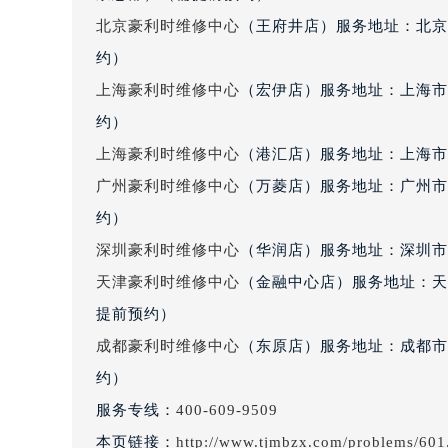
辽宁省丹东市振兴区七经街豪利时售
北京豪利时维修中心
（王府井店）服务地址：北京
辽宁省抚顺市新抚区东一路豪利时售
约）
辽宁省阜新市海州区解放大街豪利时
上海豪利时维修中心
（宏伊店）服务地址：上海市
辽宁省葫芦岛市连山区中央路豪利时
约）
辽宁省锦州市古塔区中央大街豪利时
上海豪利时维修中心
（港汇店）服务地址：上海市徐
辽宁省辽阳市白塔区新运大街豪利时
辽宁省盘锦市兴隆台区石油大街豪利
广州豪利时维修中心
（万菱店）服务地址：广州市天
辽宁省铁岭市银州区南马路豪利时售
约）
辽宁省营口市站前区市府路与渤海大
深圳豪利时维修中心
（华润店）服务地址：深圳市罗
辽宁省沈阳市沈河区中街路137号亨
天津豪利时维修中心
（金融中心店）服务地址：天津
辽宁省沈阳市沈河区中街路83号亨
提前预约）
北京市朝阳区建国门外大街甲6号华熙
成都豪利时维修中心
（东原店）服务地址：成都市锦
北京市东城区东长安街1号王府井东方
约）
河北省保定市竞秀区朝阳北大街北国
内蒙古自治区阿拉善盟市左旗土尔扈
服务专线：
400-609-9509
内蒙古自治区巴彦淖尔市临河区新华
本页链接：
http://www.tjmbzx.com/problems/601