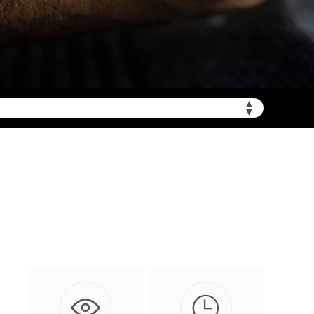
▲
▼

人