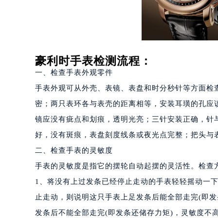
温州市鹿城区锦绣路1067号置信广场
哈尔滨市道里区友谊西路600号富力中
大连市中山区人民路15号国际金融大
佛山市禅城区季华五路57号万科金融中
豪利时手表检测流程：
东莞市东城街道鸿福东路1号民盈国贸
一、检查手表外观零件
无锡市梁溪区人民中路139号恒隆广场
手表外观可从外壳、表镜、表盘和时分秒针等方面检
南通市崇川区工农路57号圆融广场写字
苏州市苏州工业园区星港街199号苏州
密；两只表环各与表壳的距离相等，安装耳璜的孔应
武汉市江汉区解放大道686号世界贸易
镜应没有疵点和划痕，透明光亮；三针安装正确，针
南宁市青秀区金湖路59号地王大厦12
好，没有斑痕，表盘刻度线条或夜光点完整；把头与表壳之
合肥市蜀山区潜山路111号万象城华润
二、检查手表的灵敏度
泉州市丰泽区宝洲路729号浦西万达中
手表的灵敏度是指它的摆轮自动起摆的灵活性。检查
青岛市南区山东路6号华润大厦B座2
1、将没有上过发条已经停止走动的手表轻轻摇动一
烟台市芝罘区胜利路139号万达金融中
止走动，则说明这只手表上足发条后能全部走完(即发
长春市朝阳区西安大路727号中银大厦
贵阳市南明区都司高架桥路33号亨特
发条后不能全部走完(即发条还储存力矩)，灵敏度不