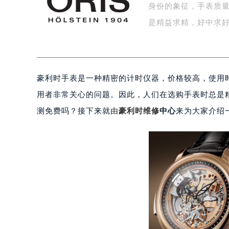
身份的象征，手表质
南昌市红谷滩新区红谷中大道998号
济南市历下区经十路11111号华润中
是精益求精，好中求
广州市天河区天河路230号万菱汇国
广州市越秀区环市东路371-375号
深圳市罗湖区深南东路5001号华润大
豪利时手表是一种精密的计时仪器，价格较高，使用
惠州市惠城区江北文昌一路7号华贸大
厦门市思明区湖滨东路95号华润大厦写
用者非常关心的问题。因此，人们在选购手表时总是
福州市鼓楼区五四路128-1号恒力城
测免费吗？接下来就由
豪利时维修
中心
来为大家介绍
成都市锦江区人民东路6号SAC东原中
重庆市江北区观音桥步行街2号融恒时
长沙市芙蓉区定王台街道建湘路393
郑州市二七区铭功路10号华润大厦写字
太原市迎泽区解放路15号亨得利名
沈阳市沈河区中街路137号亨得利名
沈阳市沈河区中街路83号亨得利名
乌鲁木齐市天山区红山路26号时代广场