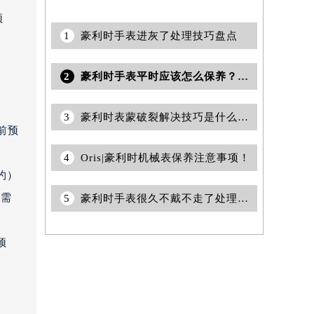
预
1
豪利时手表进灰了处理技巧盘点
2
豪利时手表平时应该怎么保养？（保养方法）
）
3
豪利时表蒙破裂解决技巧是什么(豪利时表蒙破裂怎么办)
前预
4
Oris|豪利时机械表保养注意事项！
约）
（需
5
豪利时手表很久不戴不走了处理办法大全
需提前预约）
预