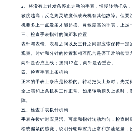
昆明市盘龙区北京路928号同德昆明
2、将没有上过发条停止走动的手表，慢慢转动把头
石家庄市长安区中山东路39号勒泰中
敏度越高；反之则灵敏度低或表机有其他故障。但要注意
西安市碑林区南关正街88号华侨城长
机要多上一点发条才能起摆。灵敏度高的手表，上足
海口市龙华区金贸东路5号海口华润大厦
三、检查手表指针的间距和位置
唐山市路南区新华东道100号万达广场
表针与表镜、表盘之间以及三针之间都应该保持一定
台州市椒江区东海大道1800号腾达中
观察。时针和分针的位置和相互配合是否正常的检查方
内蒙古自治区呼和浩特市玉泉区大学西
甘肃省兰州市七里河区西津西路16号兰
两针是否成直线；拨到12点，两针是否重合。
重庆市解放碑渝中区民权路28号英利
四、检查手表上条机构
黑龙江省大庆市萨尔图区会战大街豪
正常的手表上条应是轻松的。转动把头上条时，先觉
黑龙江省鹤岗市向阳区红军路豪利时
全上满和上条机构工作正常。如果转动柄头上条时，
黑龙江省黑河市爱辉区中央街豪利时
障。
黑龙江省鸡西市鸡冠区红军路豪利时
五、检查手表拨针机构
黑龙江省佳木斯市向阳区长安路豪利
手表在拨针时应灵活、可靠和指针转动均匀，检查时
黑龙江省牡丹江市东安区太平路豪利
黑龙江省七台河市桃山区大同街豪利
松或偏紧的感觉，说明分轮摩擦力正常和加油适量，