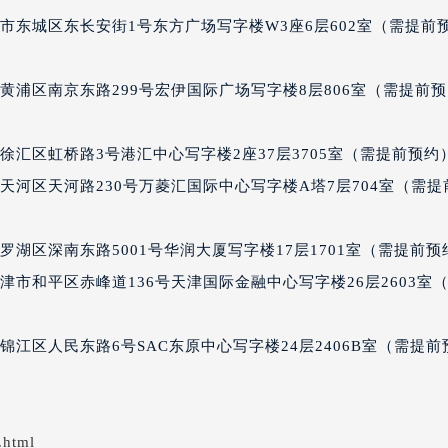
后服务中心（需提前预约）
市东城区东长安街1号东方广场写字楼W3座6层602室（需提前
后服务中心（需提前预约）
售后服务中心（需提前预约）
黄浦区南京东路299号宏伊国际广场写字楼8层806室（需提前预
售后服务中心（需提前预约）
售后服务中心（需提前预约）
汇区虹桥路3号港汇中心写字楼2座37层3705室（需提前预约
售后服务中心（需提前预约）
时售后服务中心（需提前预约）
河区天河路230号万菱汇国际中心写字楼A塔7层704室（需提
后服务中心（需提前预约）
街交叉口豪利时售后服务中心（需提前预约）
湖区深南东路5001号华润大厦写字楼17层1701室（需提前预
得利名表维修授权店1楼豪利时售后服务中心（需提前预约）
市和平区赤峰道136号天津国际金融中心写字楼26层2603室
得利名表维修授权店1楼豪利时售后服务中心（需提前预约）
国际中心D座11层1102室豪利时售后服务中心（北京总部）（
江区人民东路6号SAC东原中心写字楼24层2406B室（需提前
广场W3座6层602室豪利时售后服务中心（需提前预约）
先天下豪利时售后服务中心（需提前预约）
特大街豪利时售后服务中心（需提前预约）
街豪利时售后服务中心（需提前预约）
.html