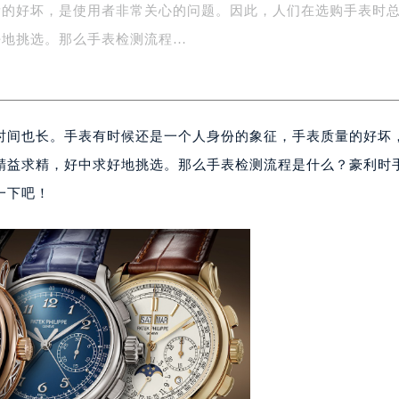
量的好坏，是使用者非常关心的问题。因此，人们在选购手表时
绿地双子塔（中央广场）A1座办公楼14层07室（需提前预约）
心写字楼（万象城）15层1508室（需提前预约）
好地挑选。那么手表检测流程…
际中心写字楼A塔7层704室（需提前预约）
世界贸易中心大厦南塔写字楼15层07室（需提前预约）
厦写字楼17层1701室（需提前预约）
时间也长。手表有时候还是一个人身份的象征，手表质量的好坏
厦写字楼1座30层05室（需提前预约）
字楼B座11层1104室（需提前预约）
精益求精，好中求好地挑选。那么手表检测流程是什么？豪利时
写字楼15层03室（需提前预约）
一下吧！
心写字楼24层2406B室（需提前预约）
代广场写字楼9层902室（需提前预约）
号世茂环球金融中心写字楼（芙蓉广场）10层13室（需提前预约
楼29层2905室（需提前预约）
表服务中心（品牌授权店）3层整层（需提前预约）
表服务中心（品牌授权店）1层整层（需提前预约）
表服务中心（品牌授权店）1层整层（需提前预约）
（CCMALL）C座17层17-B（需提前预约）