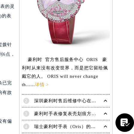
该表的灵
)的表
过拨针
到6点，
提前预约）
豪利时 官方售后服务中心 ORIS 豪
利时从来没有改变世界，而是把它留给佩
戴它的人。 ORIS will never change
条已完
th......
详情 >
构有故
2
深圳豪利时售后维修中心在哪里？
3
豪利时手表修复表壳划痕方法有什么？

没有偏
4
瑞士豪利时手表（Oris）的保养方式！