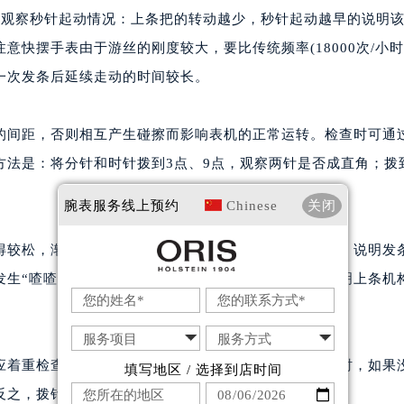
广场写字楼10层06室（需提前预约）
，观察秒针起动情况：上条把的转动越少，秒针起动越早的说明
心写字楼B座13层07室（需提前预约）
快摆手表由于游丝的刚度较大，要比传统频率(18000次/小时
安国际中心E座6楼10室（需提前预约）
一次发条后延续走动的时间较长。
B座17层1707室（需提前预约）
写字楼A座10层1002室（需提前预约）
的间距，否则相互产生碰擦而影响表机的正常运转。检查时可通
心东1幢20楼2002室（需提前预约）
法是：将分针和时针拨到3点、9点，观察两针是否成直角；拨
街70号华润万象城写字楼（鄂尔多斯大厦）23层2326室（需
州中心写字楼21层2102室（需提前预约）
腕表服务
线上预约
Chinese
关闭
国际金融中心写字楼20层01室（需提前预约）
利时售后服务中心（需提前预约）
得较松，渐渐地越上越紧，当不能继续向前转动柄头时，说明发
售后服务中心（需提前预约）
发生“喳喳“的异常响声或者产生顶齿打滑等现象，则说明上条机
售后服务中心（需提前预约）
售后服务中心（需提前预约）
时售后服务中心（需提前预约）
应着重检查分轮与中心轮轴摩擦配合的松紧度。在拨针时，如果
时售后服务中心（需提前预约）
填写地区 / 选择到店时间
时售后服务中心（需提前预约）
反之，拨针机件有故障。