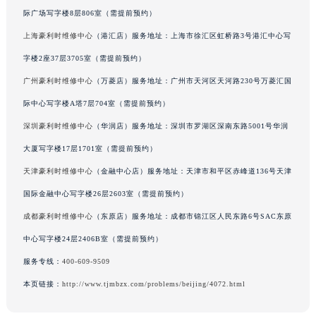
际广场写字楼8层806室（需提前预约）
吉林省梅河口市新华街道梅河大街豪利时售后服务中心（需提前预约）
上海豪利时维修中心
（港汇店）服务地址：上海市徐汇区虹桥路3号港汇中心写
吉林省四平市铁东区紫气大路与南九经街交汇处豪利时售后服务中心（需提前预约）
吉林省松原市宁江区五环大街豪利时售后服务中心（需提前预约）
字楼2座37层3705室（需提前预约）
吉林省通化市东昌区环通乡江南大街豪利时售后服务中心（需提前预约）
广州豪利时维修中心
（万菱店）服务地址：广州市天河区天河路230号万菱汇国
吉林省延边市延吉市解放路豪利时售后服务中心（需提前预约）
际中心写字楼A塔7层704室（需提前预约）
辽宁省鞍山市铁东区站前街豪利时售后服务中心（需提前预约）
深圳豪利时维修中心
（华润店）服务地址：深圳市罗湖区深南东路5001号华润
辽宁省本溪市平山区胜利路豪利时售后服务中心（需提前预约）
大厦写字楼17层1701室（需提前预约）
辽宁省朝阳市双塔区新华路豪利时售后服务中心（需提前预约）
天津豪利时维修中心
（金融中心店）服务地址：天津市和平区赤峰道136号天津
辽宁省丹东市振兴区七经街豪利时售后服务中心（需提前预约）
国际金融中心写字楼26层2603室（需提前预约）
辽宁省抚顺市新抚区东一路豪利时售后服务中心（需提前预约）
辽宁省阜新市海州区解放大街豪利时售后服务中心（需提前预约）
成都豪利时维修中心
（东原店）服务地址：成都市锦江区人民东路6号SAC东原
辽宁省葫芦岛市连山区中央路豪利时售后服务中心（需提前预约）
中心写字楼24层2406B室（需提前预约）
辽宁省锦州市古塔区中央大街豪利时售后服务中心（需提前预约）
服务专线：
400-609-9509
辽宁省辽阳市白塔区新运大街豪利时售后服务中心（需提前预约）
本页链接：
http://www.tjmbzx.com/problems/beijing/4072.html
辽宁省盘锦市兴隆台区石油大街豪利时售后服务中心（需提前预约）
辽宁省铁岭市银州区南马路豪利时售后服务中心（需提前预约）