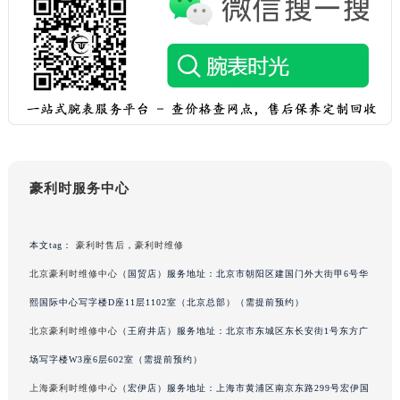
重庆市解放碑渝中区民权路28号英利国际金融中心写字楼20层01室（需提前预约）
黑龙江省大庆市萨尔图区会战大街豪利时售后服务中心（需提前预约）
黑龙江省鹤岗市向阳区红军路豪利时售后服务中心（需提前预约）
黑龙江省黑河市爱辉区中央街豪利时售后服务中心（需提前预约）
黑龙江省鸡西市鸡冠区红军路豪利时售后服务中心（需提前预约）
黑龙江省佳木斯市向阳区长安路豪利时售后服务中心（需提前预约）
黑龙江省牡丹江市东安区太平路豪利时售后服务中心（需提前预约）
豪利时服务中心
黑龙江省七台河市桃山区大同街豪利时售后服务中心（需提前预约）
黑龙江省齐齐哈尔市龙沙区龙华路豪利时售后服务中心（需提前预约）
本文tag：
豪利时售后
，
豪利时维修
黑龙江省双鸭山市尖山区新兴大街豪利时售后服务中心（需提前预约）
黑龙江省绥化市北林区新华街与康庄路交叉口豪利时售后服务中心（需提前预约）
北京豪利时维修中心
（国贸店）服务地址：北京市朝阳区建国门外大街甲6号华
黑龙江省伊春市伊美区通河路豪利时售后服务中心（需提前预约）
熙国际中心写字楼D座11层1102室（北京总部）（需提前预约）
吉林省白城市洮北区明仁南街豪利时售后服务中心（需提前预约）
北京豪利时维修中心
（王府井店）服务地址：北京市东城区东长安街1号东方广
吉林省白山市浑江区浑江大街豪利时售后服务中心（需提前预约）
场写字楼W3座6层602室（需提前预约）
吉林省吉林市船营区河南街豪利时售后服务中心（需提前预约）
上海豪利时维修中心
（宏伊店）服务地址：上海市黄浦区南京东路299号宏伊国
吉林省辽源市龙山区人民大街豪利时售后服务中心（需提前预约）