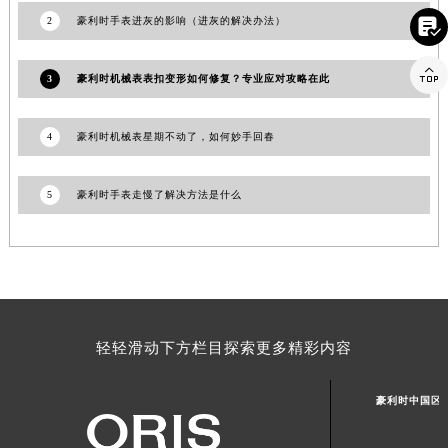

2
豪利时手表进灰的影响（进灰的解决办法）
山东省潍坊市奎文区东风东街豪利时售后服务中心（需提前预约）
山东省枣庄市滕州市北辛路与善国路交叉口豪利时售后服务中心（需提前预约）

3
豪利时机械表表扣变形如何修复？专业应对攻略在此
山东省淄博市张店区金晶大道豪利时售后服务中心（需提前预约）
上海市黄浦区南京东路299号宏伊国际广场写字楼8层806室豪利时售后服务中心（需提前预约）
上海市徐汇区虹桥路3号港汇中心2座37层3705室豪利时售后服务中心（需提前预约）
4
豪利时机械表星期不动了，如何妙手回春
浙江省杭州市上城区钱江路1366号华润大厦A座5层503-5室豪利时售后服务中心（需提前预约）
浙江省湖州市吴兴区劳动路豪利时售后服务中心（需提前预约）
5
豪利时手表走慢了解决方法是什么
浙江省嘉兴市南湖区广益路705号嘉兴世界贸易中心A座13层1304室豪利时售后服务中心（需提前预约）
浙江省金华市金东区东市南街777号金华万达广场4号楼22楼2209室豪利时售后服务中心（需提前预约）
浙江省丽水市莲都区解放街豪利时售后服务中心（需提前预约）
浙江省宁波市江北区大闸南路500号来福士广场办公楼20层2009室豪利时售后服务中心（需提前预约）
浙江省衢州市柯城区上街豪利时售后服务中心（需提前预约）
轻轻滑动下方栏目探索更多精彩内容
浙江省绍兴市越城区胜利东路379号世茂天际中心写字楼8层805室豪利时售后服务中心（需提前预约）
浙江省舟山市定海区解放东路豪利时售后服务中心（需提前预约）
豪利时中国区
澳门特别行政区大堂区议事亭前地（新马路）豪利时售后服务中心（需提前预约）
澳门特别行政区风顺堂区南湾大马路豪利时售后服务中心（需提前预约）