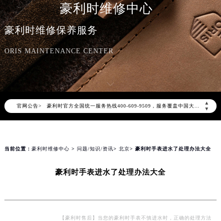
豪利时维修中心
豪利时维修保养服务
ORIS MAINTENANCE CENTER
2026年8月豪利时中国区售后服务网络优化升级公告
2026年8月豪利时全国官方售后客户服务热线：400-609-9509
豪利时官方全国统一服务热线400-609-9509，服务覆盖中国大陆、香港、澳门、台湾全部区域（非大陆需加拨“+86”）
▲
官网公告>
2026年8月豪利时售后服务中心最新网点地址：
▼
北京市朝阳区建国门外大街甲6号华熙国际中心写字楼D座11层1102室（北京总部）（需提前预约）
北京市东城区东长安街1号东方广场写字楼W3座6层602室（需提前预约）
当前位置：
豪利时维修中心
>
问题/知识/资讯
>
北京
> 豪利时手表进水了处理办法大全
天津市和平区赤峰道136号天津国际金融中心写字楼26层2603室（需提前预约）
上海市徐汇区虹桥路3号港汇中心写字楼2座37层3705室（需提前预约）
豪利时手表进水了处理办法大全
上海市黄浦区南京东路299号宏伊国际广场写字楼8层806室（需提前预约）
南京市秦淮区中山南路1号（新街口）南京中心写字楼22层C1-1室（需提前预约）
常州市新北区龙锦路1590号现代传媒中心写字楼5号楼10层1008室（需提前预约）
【豪利时售后】当您的豪利时手表不慎进水时，正确的处理方法
徐州市鼓楼区淮海东路29号苏宁广场IFC国际金融中心写字楼35层3508室（需提前预约）