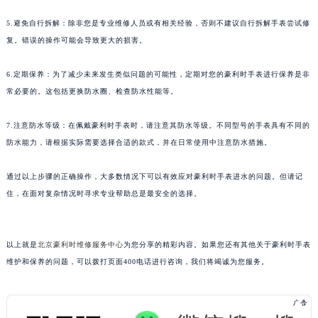
武汉市江汉区解放大道686号世界贸易大厦38层09室（需提前预约）
5.避免自行拆解：除非您是专业维修人员或有相关经验，否则不建议自行拆解手表尝试修
南宁市青秀区金湖路59号地王大厦12楼1224室（需提前预约）
复。错误的操作可能会导致更大的损害。
合肥市蜀山区潜山路111号万象城华润大厦B座12楼03室（需提前预约）
6.定期保养：为了减少未来发生类似问题的可能性，定期对您的豪利时手表进行保养是非
泉州市丰泽区宝洲路729号浦西万达中心写字楼A座7楼709室（需提前预约）
常必要的。这包括更换防水圈、检查防水性能等。
青岛市南区山东路6号华润大厦B座22层04室（需提前预约）
烟台市芝罘区胜利路139号万达金融中心A座907室（需提前预约）
7.注意防水等级：在佩戴豪利时手表时，请注意其防水等级。不同型号的手表具有不同的
长春市朝阳区西安大路727号中银大厦A座(旺进大厦)18层09室（需提前预约）
防水能力，请根据实际需要选择合适的款式，并在日常使用中注意防水措施。
贵阳市南明区都司高架桥路33号亨特国际金融中心14楼14D（需提前预约）
昆明市盘龙区北京路928号同德昆明广场写字楼10层06室（需提前预约）
通过以上步骤的正确操作，大多数情况下可以有效应对豪利时手表进水的问题。但请记
住，在面对复杂情况时寻求专业帮助总是最安全的选择。
石家庄市长安区中山东路39号勒泰中心写字楼B座13层07室（需提前预约）
西安市碑林区南关正街88号华侨城长安国际中心E座6楼10室（需提前预约）
海口市龙华区金贸东路5号海口华润大厦B座17层1707室（需提前预约）
以上就是
北京豪利时维修服务中心
为您分享的精彩内容。如果您还有其他关于豪利时手表
唐山市路南区新华东道100号万达广场写字楼A座10层1002室（需提前预约）
维护和保养的问题，可以拨打页面400电话进行咨询，我们将竭诚为您服务。
台州市椒江区东海大道1800号腾达中心东1幢20楼2002室（需提前预约）
内蒙古自治区呼和浩特市玉泉区大学西街70号华润万象城写字楼（鄂尔多斯大厦）23层2326室（需提前预约）
甘肃省兰州市七里河区西津西路16号兰州中心写字楼21层2102室（需提前预约）