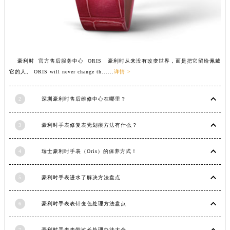
福建省三明市三元区东乾二路豪利时售后服务中心（需提前预约）
福建省漳州市龙文区步港路豪利时售后服务中心（需提前预约）
江苏省常州市新北区龙锦路1590号现代传媒中心5号楼10层1008室豪利时售后服务中心（需提前预约）
江苏省淮安市清江浦区淮海北路豪利时售后服务中心（需提前预约）
豪利时 官方售后服务中心 ORIS 豪利时从来没有改变世界，而是把它留给佩戴
江苏省连云港市海州区通灌北路豪利时售后服务中心（需提前预约）
它的人。 ORIS will never change th......
详情 >
江苏省南京市秦淮区中山南路1号南京中心22层22-C1-C3室豪利时售后服务中心（需提前预约）
江苏省宿迁市宿城区西湖路豪利时售后服务中心（需提前预约）
2
深圳豪利时售后维修中心在哪里？
江苏省泰州市海陵区永定东路399号置地商务中心东塔（华润万象城）17层1706室豪利时售后服务中心（需提前预约）
3
豪利时手表修复表壳划痕方法有什么？
江苏省徐州市鼓楼区淮海东路29号苏宁广场IFC国际金融中心35层3508室豪利时售后服务中心（需提前预约）
江苏省盐城市盐都区世纪大道5号盐城金融城写字楼1号楼16层1604室豪利时售后服务中心（需提前预约）
4
瑞士豪利时手表（Oris）的保养方式！
江苏省扬州市邗江区国展路29号星耀天地写字楼1号楼18层1803室豪利时售后服务中心（需提前预约）
江苏省镇江市京口区中山东路豪利时售后服务中心（需提前预约）
5
豪利时手表进水了解决方法盘点
江西省抚州市临川区赣东大道豪利时售后服务中心（需提前预约）
江西省赣州市章贡区文清路豪利时售后服务中心（需提前预约）
6
豪利时手表表针变色处理方法盘点
江西省吉安市吉州区井冈山大道豪利时售后服务中心（需提前预约）
江西省景德镇市珠山区珠山中路豪利时售后服务中心（需提前预约）
7
豪利时手表表带过长处理办法大全