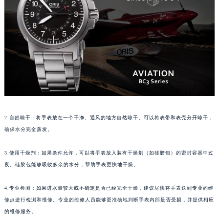
成都市锦江区人民东路6号SAC东原中心写字楼24层2406B室（需提前预约）
重庆市江北区观音桥步行街2号融恒时代广场写字楼9层902室（需提前预约）
长沙市芙蓉区定王台街道建湘路393号世茂环球金融中心写字楼（芙蓉广场）10层13室（需提前预约）
郑州市二七区铭功路10号华润大厦写字楼29层2905室（需提前预约）
太原市迎泽区解放路15号亨得利名表服务中心（品牌授权店）3层整层（需提前预约）
沈阳市沈河区中街路137号亨得利名表服务中心（品牌授权店）1层整层（需提前预约）
沈阳市沈河区中街路83号亨得利名表服务中心（品牌授权店）1层整层（需提前预约）
乌鲁木齐市天山区红山路26号时代广场（CCMALL）C座17层17-B（需提前预约）
2.自然晾干：将手表放在一个干净、通风的地方自然晾干。可以将表带和表壳分开晾干，
温州市鹿城区锦绣路1067号置信广场10层1015室（需提前预约）
确保水分完全蒸发。
哈尔滨市道里区友谊西路600号富力中心T2座写字楼29层03室（需提前预约）
大连市中山区人民路15号国际金融大厦7层G室（需提前预约）
3.使用干燥剂：如果条件允许，可以将手表放入装有干燥剂（如硅胶包）的密封容器中过
佛山市禅城区季华五路57号万科金融中心C座12层1205室（需提前预约）
夜。硅胶包能够吸收多余的水分，帮助手表更快地干燥。
东莞市东城街道鸿福东路1号民盈国贸中心T1写字楼9层907室（需提前预约）
4.专业检测：如果进水量较大或不确定是否已经完全干燥，建议尽快将手表送到专业的维
无锡市梁溪区人民中路139号恒隆广场写字楼1座11层1104室（需提前预约）
修点进行检测和维修。专业的维修人员能够更准确地判断手表内部是否受损，并提供相应
南通市崇川区工农路57号圆融广场写字楼16层1603室（需提前预约）
的维修服务。
苏州市苏州工业园区星港街199号苏州中心办公楼C座22层08室（需提前预约）