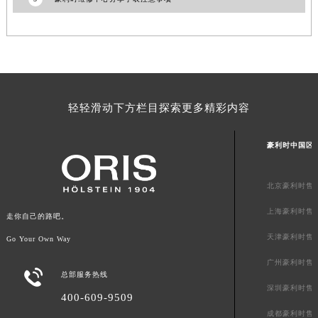
山东省潍坊市奎文区东风东街豪利时售后服务中心（需提前预约）
山东省枣庄市滕州市北辛路与善国路交叉口豪利时售后服务中心（需提前预约）
山东省淄博市张店区金晶大道豪利时售后服务中心（需提前预约）
上海市黄浦区南京东路299号宏伊国际广场写字楼8层806室豪利时售后服务中心（需提前预约）
上海市徐汇区虹桥路3号港汇中心2座37层3705室豪利时售后服务中心（需提前预约）
轻轻滑动下方栏目探索更多精彩内容
浙江省杭州市上城区钱江路1366号华润大厦A座5层503-5室豪利时售后服务中心（需提前预约）
浙江省湖州市吴兴区劳动路豪利时售后服务中心（需提前预约）
豪利时中国区
浙江省嘉兴市南湖区广益路705号嘉兴世界贸易中心A座13层1304室豪利时售后服务中心（需提前预约）
浙江省金华市金东区东市南街777号金华万达广场4号楼22楼2209室豪利时售后服务中心（需提前预约）
北京豪利时售
浙江省丽水市莲都区解放街豪利时售后服务中心（需提前预约）
上海豪利时售
浙江省宁波市江北区大闸南路500号来福士广场办公楼20层2009室豪利时售后服务中心（需提前预约）
走你自己的路吧。
浙江省衢州市柯城区上街豪利时售后服务中心（需提前预约）
天津豪利时售
Go Your Own Way
浙江省绍兴市越城区胜利东路379号世茂天际中心写字楼8层805室豪利时售后服务中心（需提前预约）
广州豪利时售

浙江省舟山市定海区解放东路豪利时售后服务中心（需提前预约）
总部服务热线
深圳豪利时售
澳门特别行政区大堂区议事亭前地（新马路）豪利时售后服务中心（需提前预约）
400-609-9509
澳门特别行政区风顺堂区南湾大马路豪利时售后服务中心（需提前预约）
成都豪利时售