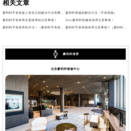
相关文章
辽宁省营口市站前区市府路与渤海大街交叉口豪利时售后服务中心（需提前预约）
豪利时手表表盘上有灰尘的解决方法有哪些？
豪利时受磁的解决方法（手表受磁）
辽宁省沈阳市沈河区中街路137号亨得利名表维修授权店1楼豪利时售后服务中心（需提前预约）
豪利时手表表带全面保养的注意事项！
Oris|豪利时机械表保养注意事项！
辽宁省沈阳市沈河区中街路83号亨得利名表维修授权店1楼豪利时售后服务中心（需提前预约）
豪利时手表保养的方法！（豪利时手表保养的方式！）
豪利时手表表镜保养注意事项？（豪利时手表表镜维护）
北京市朝阳区建国门外大街甲6号华熙国际中心D座11层1102室豪利时售后服务中心（北京总部）（需提前预约）
北京市东城区东长安街1号王府井东方广场W3座6层602室豪利时售后服务中心（需提前预约）
河北省保定市竞秀区朝阳北大街北国先天下豪利时售后服务中心（需提前预约）
豪利时保养
内蒙古自治区阿拉善盟市左旗土尔扈特大街豪利时售后服务中心（需提前预约）
内蒙古自治区巴彦淖尔市临河区新华街豪利时售后服务中心（需提前预约）
北京豪利时维修中心
内蒙古自治区包头市青山区幸福路甲3号王府井百货名表维修豪利时售后服务中心（需提前预约）
内蒙古自治区赤峰市红山区哈达街豪利时售后服务中心（需提前预约）
内蒙古自治区鄂尔多斯市东胜区伊金霍洛街豪利时售后服务中心（需提前预约）
内蒙古自治区呼伦贝尔市海拉尔区中央街豪利时售后服务中心（需提前预约）
内蒙古自治区通辽市科尔沁区明仁大街豪利时售后服务中心（需提前预约）
内蒙古自治区乌海市海勃湾区人民南路豪利时售后服务中心（需提前预约）
内蒙古自治区乌兰察布市集宁区恩和大街豪利时售后服务中心（需提前预约）
内蒙古自治区锡林郭勒盟市锡林浩特市光明街与额尔敦路交叉口豪利时售后服务中心（需提前预约）