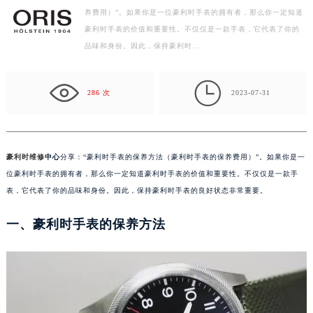
养费用）”。如果你是一位豪利时手表的拥有者，那么你一定知道
扬州市邗江区国展路29号星耀天地写字楼1号楼18层1803室（需提前预约）
豪利时手表的价值和重要性。不仅仅是一款手表，它代表了你的
盐城市盐都区世纪大道5号盐城金融城写字楼1号楼16层1604室（需提前预约）
品味和身份。因此，保持豪利时…
泰州市海陵区永定东路399号置地商务中心东塔写字楼（华润万象城）17层1706室（需提前预约）
宁波市江北区大闸南路500号来福士广场办公楼20层2009室（需提前预约）

杭州市上城区钱江路1366号华润大厦写字楼A座5层503-5室（需提前预约）
286 次
2023-07-31
金华市金东区东市南街777号金华万达广场写字楼4号楼22层2209室（需提前预约）
绍兴市越城区胜利东路379号世茂天际中心写字楼8层805室（需提前预约）
嘉兴市南湖区广益路705号嘉兴世界贸易中心写字楼A座13层1304室（需提前预约）
豪利时维修
中心
分享：“豪利时手表的保养方法（豪利时手表的保养费用）”。如果你是一
南昌市红谷滩新区红谷中大道998号绿地双子塔（中央广场）A1座办公楼14层07室（需提前预约）
位豪利时手表的拥有者，那么你一定知道豪利时手表的价值和重要性。不仅仅是一款手
济南市历下区经十路11111号华润中心写字楼（万象城）15层1508室（需提前预约）
表，它代表了你的品味和身份。因此，保持豪利时手表的良好状态非常重要。
广州市天河区天河路230号万菱汇国际中心写字楼A塔7层704室（需提前预约）
一、豪利时手表的保养方法
广州市越秀区环市东路371-375号世界贸易中心大厦南塔写字楼15层07室（需提前预约）
深圳市罗湖区深南东路5001号华润大厦写字楼17层1701室（需提前预约）
惠州市惠城区江北文昌一路7号华贸大厦写字楼1座30层05室（需提前预约）
厦门市思明区湖滨东路95号华润大厦写字楼B座11层1104室（需提前预约）
福州市鼓楼区五四路128-1号恒力城写字楼15层03室（需提前预约）