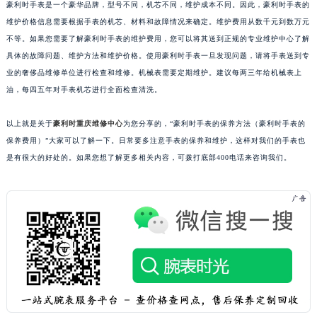
豪利时手表是一个豪华品牌，型号不同，机芯不同，维护成本不同。因此，豪利时手表的
武汉市江汉区解放大道686号世界贸易大厦38层09室（需提前预约）
维护价格信息需要根据手表的机芯、材料和故障情况来确定。维护费用从数千元到数万元
南宁市青秀区金湖路59号地王大厦12楼1224室（需提前预约）
不等。如果您需要了解豪利时手表的维护费用，您可以将其送到正规的专业维护中心了解
合肥市蜀山区潜山路111号万象城华润大厦B座12楼03室（需提前预约）
具体的故障问题、维护方法和维护价格。使用豪利时手表一旦发现问题，请将手表送到专
业的奢侈品维修单位进行检查和维修。机械表需要定期维护。建议每两三年给机械表上
泉州市丰泽区宝洲路729号浦西万达中心写字楼A座7楼709室（需提前预约）
油，每四五年对手表机芯进行全面检查清洗。
青岛市南区山东路6号华润大厦B座22层04室（需提前预约）
烟台市芝罘区胜利路139号万达金融中心A座907室（需提前预约）
以上就是关于
豪利时重庆维修中心
为您分享的，“豪利时手表的保养方法（豪利时手表的
长春市朝阳区西安大路727号中银大厦A座(旺进大厦)18层09室（需提前预约）
保养费用）”大家可以了解一下。日常要多注意手表的保养和维护，这样对我们的手表也
贵阳市南明区都司高架桥路33号亨特国际金融中心14楼14D（需提前预约）
是有很大的好处的。如果您想了解更多相关内容，可拨打底部400电话来咨询我们。
昆明市盘龙区北京路928号同德昆明广场写字楼10层06室（需提前预约）
石家庄市长安区中山东路39号勒泰中心写字楼B座13层07室（需提前预约）
西安市碑林区南关正街88号华侨城长安国际中心E座6楼10室（需提前预约）
海口市龙华区金贸东路5号海口华润大厦B座17层1707室（需提前预约）
唐山市路南区新华东道100号万达广场写字楼A座10层1002室（需提前预约）
台州市椒江区东海大道1800号腾达中心东1幢20楼2002室（需提前预约）
内蒙古自治区呼和浩特市玉泉区大学西街70号华润万象城写字楼（鄂尔多斯大厦）23层2326室（需提前预约）
甘肃省兰州市七里河区西津西路16号兰州中心写字楼21层2102室（需提前预约）