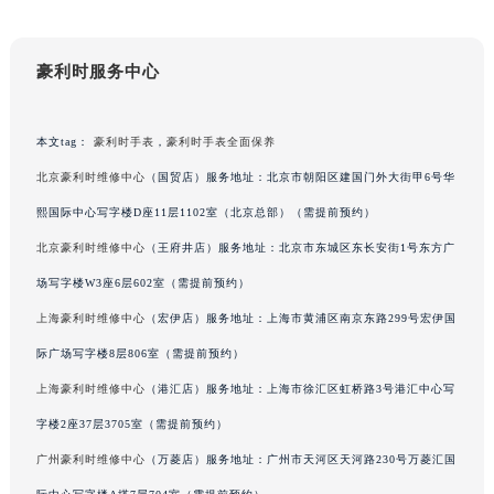
重庆市解放碑渝中区民权路28号英利国际金融中心写字楼20层01室（需提前预约）
黑龙江省大庆市萨尔图区会战大街豪利时售后服务中心（需提前预约）
豪利时服务中心
黑龙江省鹤岗市向阳区红军路豪利时售后服务中心（需提前预约）
黑龙江省黑河市爱辉区中央街豪利时售后服务中心（需提前预约）
本文tag：
豪利时手表
，
豪利时手表全面保养
黑龙江省鸡西市鸡冠区红军路豪利时售后服务中心（需提前预约）
黑龙江省佳木斯市向阳区长安路豪利时售后服务中心（需提前预约）
北京豪利时维修中心
（国贸店）服务地址：北京市朝阳区建国门外大街甲6号华
黑龙江省牡丹江市东安区太平路豪利时售后服务中心（需提前预约）
熙国际中心写字楼D座11层1102室（北京总部）（需提前预约）
黑龙江省七台河市桃山区大同街豪利时售后服务中心（需提前预约）
北京豪利时维修中心
（王府井店）服务地址：北京市东城区东长安街1号东方广
黑龙江省齐齐哈尔市龙沙区龙华路豪利时售后服务中心（需提前预约）
场写字楼W3座6层602室（需提前预约）
黑龙江省双鸭山市尖山区新兴大街豪利时售后服务中心（需提前预约）
上海豪利时维修中心
（宏伊店）服务地址：上海市黄浦区南京东路299号宏伊国
黑龙江省绥化市北林区新华街与康庄路交叉口豪利时售后服务中心（需提前预约）
际广场写字楼8层806室（需提前预约）
黑龙江省伊春市伊美区通河路豪利时售后服务中心（需提前预约）
上海豪利时维修中心
（港汇店）服务地址：上海市徐汇区虹桥路3号港汇中心写
吉林省白城市洮北区明仁南街豪利时售后服务中心（需提前预约）
吉林省白山市浑江区浑江大街豪利时售后服务中心（需提前预约）
字楼2座37层3705室（需提前预约）
吉林省吉林市船营区河南街豪利时售后服务中心（需提前预约）
广州豪利时维修中心
（万菱店）服务地址：广州市天河区天河路230号万菱汇国
吉林省辽源市龙山区人民大街豪利时售后服务中心（需提前预约）