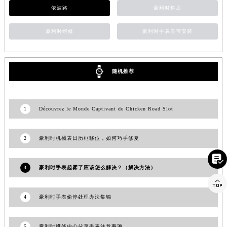
依波路
豪利时售后
江西省九江市浔阳区浔阳路豪利时售后服务中心（需提前预约）
江西省南昌市红谷滩新区红谷中大道998号绿地双子塔（中央广场）A1座办公楼14层1407室豪利时售后服务中心（需提前预约）
豪利时维修
豪利时手表表带安装
江西省萍乡市安源区萍安北大道与康庄路交叉口豪利时售后服务中心（需提前预约）
江西省上饶市信州区滨江西路豪利时售后服务中心（需提前预约）
江西省新余市渝水区北湖西路豪利时售后服务中心（需提前预约）
随机推荐
江西省宜春市袁州区中山中路豪利时售后服务中心（需提前预约）
江西省鹰潭市月湖区胜利东路豪利时售后服务中心（需提前预约）
1
Découvrez le Monde Captivant de Chicken Road Slot
山东省德州市德城区东风中路豪利时售后服务中心（需提前预约）
山东省东营市东营区济南路豪利时售后服务中心（需提前预约）
山东省济南市历下区经十路11111号华润中心写字楼（万象城）15层1508室豪利时售后服务中心（需提前预约）
2
豪利时机械表日历框移位，如何巧手修复
山东省济宁市任城区太白楼路豪利时售后服务中心（需提前预约）

山东省莱芜市文化南路8号银座商城名表维修一楼名表维修豪利时售后服务中心（需提前预约）
3
豪利时手表起雾了应该怎么解决？（解决方法）
山东省临沂市兰山区解放路豪利时售后服务中心（需提前预约）

山东省日照市东港区烟台路豪利时售后服务中心（需提前预约）
4
豪利时手表偷停处理办法集锦
山东省泰安市泰山区财源街道泰山大街豪利时售后服务中心（需提前预约）
山东省威海市环翠区新威海路89号振华商厦一楼名表维修豪利时售后服务中心（需提前预约）
5
豪利时维修中心分享手表注意事项