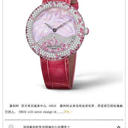
安徽省池州市贵池区长江路豪利时售后服务中心（需提前预约）
安徽省滁州市琅琊区南谯北路豪利时售后服务中心（需提前预约）
安徽省阜阳市颍州区颍州北路豪利时售后服务中心（需提前预约）
安徽省淮北市相山区淮海路豪利时售后服务中心（需提前预约）
安徽省淮南市田家庵区国庆中路豪利时售后服务中心（需提前预约）
安徽省黄山市屯溪区黄山西路豪利时售后服务中心（需提前预约）
安徽省六安市金安区解放中路豪利时售后服务中心（需提前预约）
安徽省马鞍山市雨山区湖南西路豪利时售后服务中心（需提前预约）
安徽省宿州市埇桥区人民中路豪利时售后服务中心（需提前预约）
安徽省铜陵市铜官区石城大道豪利时售后服务中心（需提前预约）
安徽省芜湖市镜湖区中山路步行街豪利时售后服务中心（需提前预约）
安徽省宣城市宣州区叠嶂西路豪利时售后服务中心（需提前预约）
福建省龙岩市新罗区九一南路豪利时售后服务中心（需提前预约）
豪利时 官方售后服务中心 ORIS 豪利时从来没有改变世界，而是把它留给佩戴
福建省南平市建阳区人民西路豪利时售后服务中心（需提前预约）
它的人。 ORIS will never change th......
详情 >
福建省宁德市蕉城区天湖东路豪利时售后服务中心（需提前预约）
福建省莆田市城厢区霞林街道荔华东大道豪利时售后服务中心（需提前预约）
2
深圳豪利时售后维修中心在哪里？