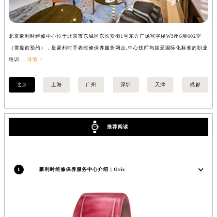
内蒙古自治区兴安盟市乌兰浩特市兴安大街豪利时售后服务中心（需提前预约）
山西省大同市平城区迎宾街豪利时售后服务中心（需提前预约）
北京豪利时维修中心位于北京市东城区东长安街1号东方广场写字楼W3座6层602室
上
山西省晋城市城区黄华街豪利时售后服务中心（需提前预约）
（需提前预约），是豪利时手表维修保养服务网点,中心技师均接受国际化标准的职业
提
山西省晋中市榆次区顺城街豪利时售后服务中心（需提前预约）
培训....
详情 >
训..
山西省临汾市尧都区解放路豪利时售后服务中心（需提前预约）
山西省吕梁市离石区永宁中路与建设街交叉口豪利时售后服务中心（需提前预约）
北京
上海
广州
深圳
天津
成都
山西省朔州市朔城区怡西路与鄯阳西街交汇处豪利时售后服务中心（需提前预约）
山西省忻州市忻府区和平东街与七一南路交叉口豪利时售后服务中心（需提前预约）
山西省阳泉市郊区平阳东街与新城大道交叉口豪利时售后服务中心（需提前预约）
推荐阅读
山西省运城市盐湖区河东街豪利时售后服务中心（需提前预约）
山西省长治市潞州区英雄中路豪利时售后服务中心（需提前预约）
山西省太原市迎泽区迎泽街道解放路15号亨得利名表维修授权店3楼豪利时售后服务中心（需提前预约）
1
豪利时维修保养服务中心介绍 | Oris
天津市和平区赤峰道136号天津国际金融中心26层2603室豪利时售后服务中心（需提前预约）
安徽省安庆市迎江区人民路豪利时售后服务中心（需提前预约）
安徽省蚌埠市蚌山区淮河路豪利时售后服务中心（需提前预约）
安徽省亳州市谯城区魏武大道豪利时售后服务中心（需提前预约）