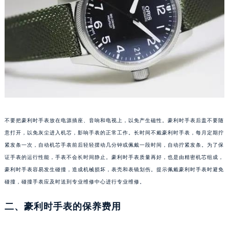
成都市锦江区人民东路6号SAC东原中心写字楼24层2406B室（需提前预约）
重庆市江北区观音桥步行街2号融恒时代广场写字楼9层902室（需提前预约）
长沙市芙蓉区定王台街道建湘路393号世茂环球金融中心写字楼（芙蓉广场）10层13室（需提前预约）
郑州市二七区铭功路10号华润大厦写字楼29层2905室（需提前预约）
太原市迎泽区解放路15号亨得利名表服务中心（品牌授权店）3层整层（需提前预约）
沈阳市沈河区中街路137号亨得利名表服务中心（品牌授权店）1层整层（需提前预约）
沈阳市沈河区中街路83号亨得利名表服务中心（品牌授权店）1层整层（需提前预约）
乌鲁木齐市天山区红山路26号时代广场（CCMALL）C座17层17-B（需提前预约）
不要把豪利时手表放在电源插座、音响和电视上，以免产生磁性。豪利时手表后盖不要随
温州市鹿城区锦绣路1067号置信广场10层1015室（需提前预约）
意打开，以免灰尘进入机芯，影响手表的正常工作。长时间不戴豪利时手表，每月定期拧
哈尔滨市道里区友谊西路600号富力中心T2座写字楼29层03室（需提前预约）
紧发条一次，自动机芯手表前后轻轻摆动几分钟或佩戴一段时间，自动拧紧发条。为了保
大连市中山区人民路15号国际金融大厦7层G室（需提前预约）
证手表的运行性能，手表不会长时间静止。豪利时手表质量再好，也是由精密机芯组成，
佛山市禅城区季华五路57号万科金融中心C座12层1205室（需提前预约）
豪利时手表容易发生碰撞，造成机械损坏，表壳和表镜划伤。提示佩戴豪利时手表时避免
东莞市东城街道鸿福东路1号民盈国贸中心T1写字楼9层907室（需提前预约）
碰撞，碰撞手表应及时送到专业维修中心进行专业维修。
无锡市梁溪区人民中路139号恒隆广场写字楼1座11层1104室（需提前预约）
二、豪利时手表的保养费用
南通市崇川区工农路57号圆融广场写字楼16层1603室（需提前预约）
苏州市苏州工业园区星港街199号苏州中心办公楼C座22层08室（需提前预约）