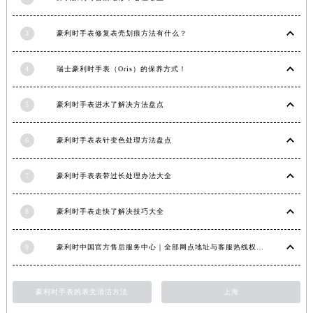
福建省三明市三元区东乾二路豪利时售后服务中心（需提前预约）
福建省漳州市龙文区步港路豪利时售后服务中心（需提前预约）
3
豪利时手表修复表壳划痕方法有什么？
江苏省常州市新北区龙锦路1590号现代传媒中心5号楼10层1008室豪利时售后服务中心（需提前预约）
4
瑞士豪利时手表（Oris）的保养方式！
江苏省淮安市清江浦区淮海北路豪利时售后服务中心（需提前预约）
江苏省连云港市海州区通灌北路豪利时售后服务中心（需提前预约）
5
豪利时手表进水了解决方法盘点
江苏省南京市秦淮区中山南路1号南京中心22层22-C1-C3室豪利时售后服务中心（需提前预约）
江苏省宿迁市宿城区西湖路豪利时售后服务中心（需提前预约）
6
豪利时手表表针变色处理方法盘点
江苏省泰州市海陵区永定东路399号置地商务中心东塔（华润万象城）17层1706室豪利时售后服务中心（需提前预约）
江苏省徐州市鼓楼区淮海东路29号苏宁广场IFC国际金融中心35层3508室豪利时售后服务中心（需提前预约）
7
豪利时手表表带过长处理办法大全
江苏省盐城市盐都区世纪大道5号盐城金融城写字楼1号楼16层1604室豪利时售后服务中心（需提前预约）
江苏省扬州市邗江区国展路29号星耀天地写字楼1号楼18层1803室豪利时售后服务中心（需提前预约）
8
豪利时手表走快了解决技巧大全
江苏省镇江市京口区中山东路豪利时售后服务中心（需提前预约）
9
豪利时中国官方售后服务中心｜全部网点地址与客服热线权威信息公示（2026年7月最新）
江西省抚州市临川区赣东大道豪利时售后服务中心（需提前预约）
江西省赣州市章贡区文清路豪利时售后服务中心（需提前预约）
江西省吉安市吉州区井冈山大道豪利时售后服务中心（需提前预约）
豪利时手表的表壳清洁方法
上海
江西省景德镇市珠山区珠山中路豪利时售后服务中心（需提前预约）