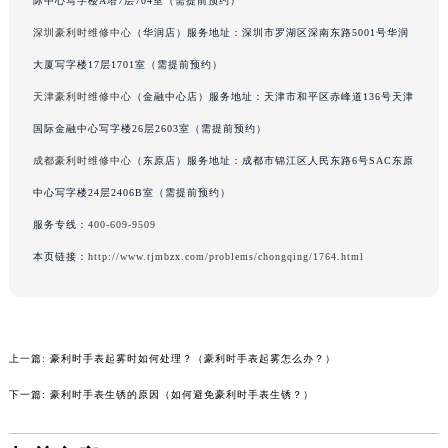
际中心写字楼A塔7层704室（需提前预约）
吉林省梅河口市新华街道梅河大街豪利时售后服务中心（需提前预约）
深圳豪利时维修中心
（华润店）服务地址：深圳市罗湖区深南东路5001号华润
吉林省四平市铁东区紫气大路与南九经街交汇处豪利时售后服务中心（需提前预约）
大厦写字楼17层1701室（需提前预约）
吉林省松原市宁江区五环大街豪利时售后服务中心（需提前预约）
天津豪利时维修中心
（金融中心店）服务地址：天津市和平区赤峰道136号天津
吉林省通化市东昌区环通乡江南大街豪利时售后服务中心（需提前预约）
国际金融中心写字楼26层2603室（需提前预约）
吉林省延边市延吉市解放路豪利时售后服务中心（需提前预约）
辽宁省鞍山市铁东区站前街豪利时售后服务中心（需提前预约）
成都豪利时维修中心
（东原店）服务地址：成都市锦江区人民东路6号SAC东原
辽宁省本溪市平山区胜利路豪利时售后服务中心（需提前预约）
中心写字楼24层2406B室（需提前预约）
辽宁省朝阳市双塔区新华路豪利时售后服务中心（需提前预约）
服务专线：
400-609-9509
辽宁省丹东市振兴区七经街豪利时售后服务中心（需提前预约）
本页链接：
http://www.tjmbzx.com/problems/chongqing/1764.html
辽宁省抚顺市新抚区东一路豪利时售后服务中心（需提前预约）
辽宁省阜新市海州区解放大街豪利时售后服务中心（需提前预约）
辽宁省葫芦岛市连山区中央路豪利时售后服务中心（需提前预约）
辽宁省锦州市古塔区中央大街豪利时售后服务中心（需提前预约）
上一篇:
豪利时手表起雾时如何处理？（豪利时手表起雾怎么办？）
辽宁省辽阳市白塔区新运大街豪利时售后服务中心（需提前预约）
下一篇:
豪利时手表生锈的原因（如何避免豪利时手表生锈？）
辽宁省盘锦市兴隆台区石油大街豪利时售后服务中心（需提前预约）
辽宁省铁岭市银州区南马路豪利时售后服务中心（需提前预约）