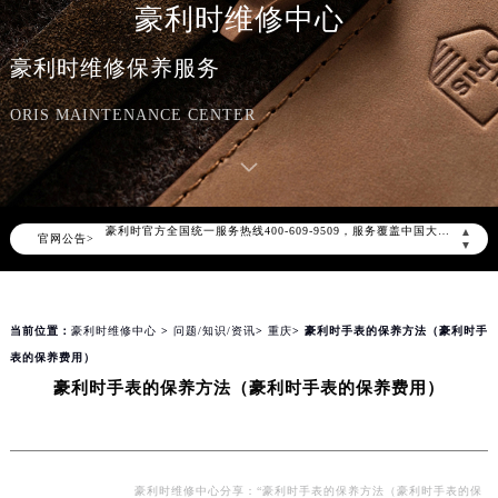
豪利时维修中心
豪利时维修保养服务
ORIS MAINTENANCE CENTER
2026年8月豪利时中国区售后服务网络优化升级公告
2026年8月豪利时全国官方售后客户服务热线：400-609-9509
豪利时官方全国统一服务热线400-609-9509，服务覆盖中国大陆、香港、澳门、台湾全部区域（非大陆需加拨“+86”）
▲
官网公告>
2026年8月豪利时售后服务中心最新网点地址：
▼
北京市朝阳区建国门外大街甲6号华熙国际中心写字楼D座11层1102室（北京总部）（需提前预约）
北京市东城区东长安街1号东方广场写字楼W3座6层602室（需提前预约）
当前位置：
豪利时维修中心
>
问题/知识/资讯
>
重庆
> 豪利时手表的保养方法（豪利时手
天津市和平区赤峰道136号天津国际金融中心写字楼26层2603室（需提前预约）
表的保养费用）
上海市徐汇区虹桥路3号港汇中心写字楼2座37层3705室（需提前预约）
豪利时手表的保养方法（豪利时手表的保养费用）
上海市黄浦区南京东路299号宏伊国际广场写字楼8层806室（需提前预约）
南京市秦淮区中山南路1号（新街口）南京中心写字楼22层C1-1室（需提前预约）
常州市新北区龙锦路1590号现代传媒中心写字楼5号楼10层1008室（需提前预约）
徐州市鼓楼区淮海东路29号苏宁广场IFC国际金融中心写字楼35层3508室（需提前预约）
豪利时维修中心分享：“豪利时手表的保养方法（豪利时手表的保