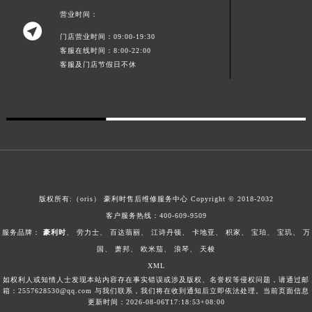
澳门特别行政区花地玛堂区关闸广场豪利时售后服务中心（需提前预约）
营业时间：

澳门特别行政区花王堂区大三巴商圈豪利时售后服务中心（需提前预约）
门店营业时间：09:00-19:30
客服在线时间：8:00-22:00
澳门特别行政区嘉模堂区官也街豪利时售后服务中心（需提前预约）
客服及门店节假日不休
澳门省路氹城市金光大道豪利时售后服务中心（需提前预约）
澳门特别行政区望德堂区塔石广场豪利时售后服务中心（需提前预约）
福建省福州市鼓楼区五四路128-1号恒力城写字楼15层03室豪利时售后服务中心（需提前预约）
福建省厦门市思明区湖滨东路95号万象城华润大厦B座11层1104室豪利时售后服务中心（需提前预约）
广东省潮州市潮安区新风路与潮汕路交汇处豪利时售后服务中心（需提前预约）
广东省广州市天河区天河路230号万菱汇国际中心A塔7层704室豪利时售后服务中心（需提前预约）
广东省广州市越秀区环市东路371-375号世界贸易中心大厦南塔15层1507室豪利时售后服务中心（需提前预约）
版权所有:（oris）
豪利时售后维修服务中心
Copyright © 2018-2032
广东省河源市源城区越王大道豪利时售后服务中心（需提前预约）
客户服务热线：
400-609-9509
广东省惠州市惠城区江北文昌一路7号华贸大厦1座30层3005室豪利时售后服务中心（需提前预约）
服务品牌：
豪利时
、
劳力士
、
百达翡丽
、
江诗丹顿
、
卡地亚
、
积家
、
宝珀
、
宝玑
、
万
广东省江门市蓬江区广场西路豪利时售后服务中心（需提前预约）
国
、
萧邦
、
欧米茄
、
浪琴
、
天梭
XML
广东省揭阳市榕城进贤门步行街豪利时售后服务中心（需提前预约）
如权利人或知情人士发现本站内容存在事实错误或涉及版权、名誉权等侵权问题，请通过邮
广东省茂名市电白区水东街道迎宾大道豪利时售后服务中心（需提前预约）
箱：2557628530@qq.com 与我们联系，我们将在收到通知后立即依法处理。当前页面信息
更新时间：2026-08-06T17:18:53+08:00
广东省梅州市梅江区金燕大道豪利时售后服务中心（需提前预约）