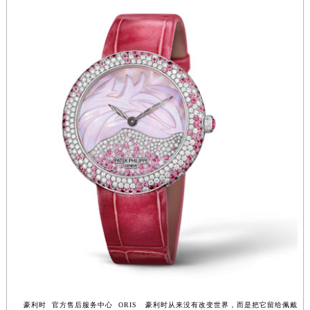
河南省信阳市浉河区东方红大道豪利时售后服务中心（需提前预约）
河南省许昌市魏都区建安大道与八龙路交叉口豪利时售后服务中心（需提前预约）
河南省郑州市二七区民主路10号华润大厦29层2905室豪利时售后服务中心（需提前预约）
河南省周口市川汇区七一路豪利时售后服务中心（需提前预约）
河南省驻马店市驿城区乐山大道与置地大道交叉口豪利时售后服务中心（需提前预约）
湖北省鄂州市鄂城区文星大道豪利时售后服务中心（需提前预约）
湖北省黄冈市黄州区赤壁大道豪利时售后服务中心（需提前预约）
湖北省黄石市黄石港区武汉路豪利时售后服务中心（需提前预约）
湖北省荆门市东宝中天街步行街豪利时售后服务中心（需提前预约）
湖北省荆州市荆州区荆中路豪利时售后服务中心（需提前预约）
湖北省十堰市茅箭区人民北路豪利时售后服务中心（需提前预约）
湖北省随州市曾都区青年路豪利时售后服务中心（需提前预约）
湖北省咸宁市咸安区长安大道豪利时售后服务中心（需提前预约）
湖北省襄阳市樊城区长虹路与人民路交叉口豪利时售后服务中心（需提前预约）
湖北省孝感市孝南区复兴大道豪利时售后服务中心（需提前预约）
湖北省宜昌市西陵区夷陵大道与港窑路豪利时售后服务中心（需提前预约）
豪利时 官方售后服务中心 ORIS 豪利时从来没有改变世界，而是把它留给佩戴