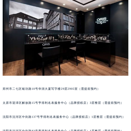
吉林省辽源市龙山区人民大街豪利时售后服务中心（需提前预约）
吉林省梅河口市新华街道梅河大街豪利时售后服务中心（需提前预约）
吉林省四平市铁东区紫气大路与南九经街交汇处豪利时售后服务中心（需提前预约）
吉林省松原市宁江区五环大街豪利时售后服务中心（需提前预约）
吉林省通化市东昌区环通乡江南大街豪利时售后服务中心（需提前预约）
吉林省延边市延吉市解放路豪利时售后服务中心（需提前预约）
辽宁省鞍山市铁东区站前街豪利时售后服务中心（需提前预约）
辽宁省本溪市平山区胜利路豪利时售后服务中心（需提前预约）
辽宁省朝阳市双塔区新华路豪利时售后服务中心（需提前预约）
辽宁省丹东市振兴区七经街豪利时售后服务中心（需提前预约）
辽宁省抚顺市新抚区东一路豪利时售后服务中心（需提前预约）
郑州市二七区铭功路10号华润大厦写字楼29层2905室（需提前预约）
辽宁省阜新市海州区解放大街豪利时售后服务中心（需提前预约）
太原市迎泽区解放路15号亨得利名表服务中心（品牌授权店）3层整层（需提前预约）
辽宁省葫芦岛市连山区中央路豪利时售后服务中心（需提前预约）
辽宁省锦州市古塔区中央大街豪利时售后服务中心（需提前预约）
沈阳市沈河区中街路137号亨得利名表服务中心（品牌授权店）1层整层（需提前预约）
辽宁省辽阳市白塔区新运大街豪利时售后服务中心（需提前预约）
辽宁省盘锦市兴隆台区石油大街豪利时售后服务中心（需提前预约）
沈阳市沈河区中街路83号亨得利名表服务中心（品牌授权店）1层整层（需提前预约）