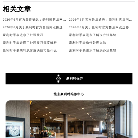
广西壮族自治区河池市金城江区金城江街道朝阳路豪利时售后服务中心（需提前预约）
相关文章
广西壮族自治区贺州市八步区城东街道灵峰南路豪利时售后服务中心（需提前预约）
2026年6月官方最终确认：豪利时售后网点迁址与新增
2026年6月官方最后通告：豪利时售后网点迁址与新增
广西壮族自治区来宾市兴宾区桂中大道豪利时售后服务中心（需提前预约）
2026年6月关于豪利时官方售后网点搬迁及新增的正式文件
2026年6月关于豪利时官方售后网点迁移及新开网点的通知
广西壮族自治区柳州市城中区中山中路豪利时售后服务中心（需提前预约）
豪利时手表进水了处理技巧
豪利时手表进灰了解决方法集锦
广西壮族自治区钦州市钦南区金海湾东大街豪利时售后服务中心（需提前预约）
豪利时手表走慢了处理技巧深度解析
豪利时手表偷停处理办法
广西壮族自治区梧州市万秀区龙湖镇高旺路豪利时售后服务中心（需提前预约）
豪利时手表表针脱落解决技巧是什么
豪利时手表进水了解决办法集锦
广西壮族自治区玉林市玉州区金玉路豪利时售后服务中心（需提前预约）
海南省儋州市儋州市那大镇兰洋北路豪利时售后服务中心（需提前预约）
海南省东方市八所镇解放西路豪利时售后服务中心（需提前预约）
豪利时保养
海南省琼海市嘉积镇东风路豪利时售后服务中心（需提前预约）
海南省三沙市西沙区西沙群岛永兴岛北京路豪利时售后服务中心（需提前预约）
北京豪利时维修中心
海南省三亚市吉阳区迎宾路豪利时售后服务中心（需提前预约）
海南省万宁市万城镇解放路豪利时售后服务中心（需提前预约）
海南省文昌市文城镇教育东路豪利时售后服务中心（需提前预约）
海南省五指山市通什镇三月三大道豪利时售后服务中心（需提前预约）
香港特别行政区尖沙咀区油尖旺区广东道豪利时售后服务中心（需提前预约）