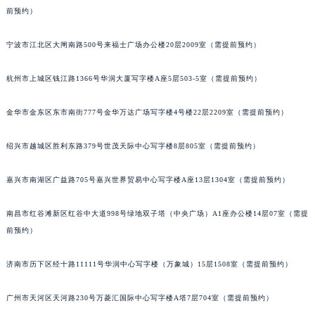
前预约）
苏州市苏州工业园区星港街199号苏州中心办公楼C座22层08室（需提前预约）
武汉市江汉区解放大道686号世界贸易大厦38层09室（需提前预约）
宁波市江北区大闸南路500号来福士广场办公楼20层2009室（需提前预约）
南宁市青秀区金湖路59号地王大厦12楼1224室（需提前预约）
合肥市蜀山区潜山路111号万象城华润大厦B座12楼03室（需提前预约）
杭州市上城区钱江路1366号华润大厦写字楼A座5层503-5室（需提前预约）
泉州市丰泽区宝洲路729号浦西万达中心写字楼A座7楼709室（需提前预约）
青岛市南区山东路6号华润大厦B座22层04室（需提前预约）
金华市金东区东市南街777号金华万达广场写字楼4号楼22层2209室（需提前预约）
烟台市芝罘区胜利路139号万达金融中心A座907室（需提前预约）
绍兴市越城区胜利东路379号世茂天际中心写字楼8层805室（需提前预约）
长春市朝阳区西安大路727号中银大厦A座(旺进大厦)18层09室（需提前预约）
贵阳市南明区都司高架桥路33号亨特国际金融中心14楼14D（需提前预约）
嘉兴市南湖区广益路705号嘉兴世界贸易中心写字楼A座13层1304室（需提前预约）
昆明市盘龙区北京路928号同德昆明广场写字楼10层06室（需提前预约）
石家庄市长安区中山东路39号勒泰中心写字楼B座13层07室（需提前预约）
南昌市红谷滩新区红谷中大道998号绿地双子塔（中央广场）A1座办公楼14层07室（需提
西安市碑林区南关正街88号华侨城长安国际中心E座6楼10室（需提前预约）
前预约）
海口市龙华区金贸东路5号海口华润大厦B座17层1707室（需提前预约）
济南市历下区经十路11111号华润中心写字楼（万象城）15层1508室（需提前预约）
唐山市路南区新华东道100号万达广场写字楼A座10层1002室（需提前预约）
台州市椒江区东海大道1800号腾达中心东1幢20楼2002室（需提前预约）
广州市天河区天河路230号万菱汇国际中心写字楼A塔7层704室（需提前预约）
内蒙古自治区呼和浩特市玉泉区大学西街70号华润万象城写字楼（鄂尔多斯大厦）23层2326室（需提前预约）