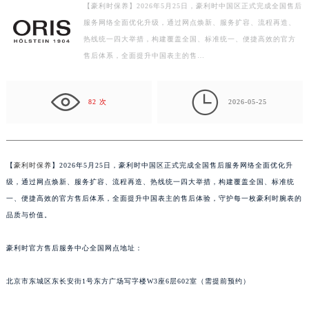
【豪利时保养】2026年5月25日，豪利时中国区正式完成全国售后
徐州市鼓楼区淮海东路29号苏宁广场IFC国际金融中心写字楼35层3508室（需提前预约）
服务网络全面优化升级，通过网点焕新、服务扩容、流程再造、
扬州市邗江区国展路29号星耀天地写字楼1号楼18层1803室（需提前预约）
热线统一四大举措，构建覆盖全国、标准统一、便捷高效的官方
盐城市盐都区世纪大道5号盐城金融城写字楼1号楼16层1604室（需提前预约）
售后体系，全面提升中国表主的售…
泰州市海陵区永定东路399号置地商务中心东塔写字楼（华润万象城）17层1706室（需提前预约）
宁波市江北区大闸南路500号来福士广场办公楼20层2009室（需提前预约）

82 次
2026-05-25
杭州市上城区钱江路1366号华润大厦写字楼A座5层503-5室（需提前预约）
金华市金东区东市南街777号金华万达广场写字楼4号楼22层2209室（需提前预约）
绍兴市越城区胜利东路379号世茂天际中心写字楼8层805室（需提前预约）
【
豪利时保养
】2026年5月25日，豪利时中国区正式完成全国售后服务网络全面优化升
嘉兴市南湖区广益路705号嘉兴世界贸易中心写字楼A座13层1304室（需提前预约）
级，通过网点焕新、服务扩容、流程再造、热线统一四大举措，构建覆盖全国、标准统
南昌市红谷滩新区红谷中大道998号绿地双子塔（中央广场）A1座办公楼14层07室（需提前预约）
一、便捷高效的官方售后体系，全面提升中国表主的售后体验，守护每一枚豪利时腕表的
济南市历下区经十路11111号华润中心写字楼（万象城）15层1508室（需提前预约）
品质与价值。
广州市天河区天河路230号万菱汇国际中心写字楼A塔7层704室（需提前预约）
广州市越秀区环市东路371-375号世界贸易中心大厦南塔写字楼15层07室（需提前预约）
豪利时官方售后服务中心全国网点地址：
深圳市罗湖区深南东路5001号华润大厦写字楼17层1701室（需提前预约）
北京市东城区东长安街1号东方广场写字楼W3座6层602室（需提前预约）
惠州市惠城区江北文昌一路7号华贸大厦写字楼1座30层05室（需提前预约）
厦门市思明区湖滨东路95号华润大厦写字楼B座11层1104室（需提前预约）