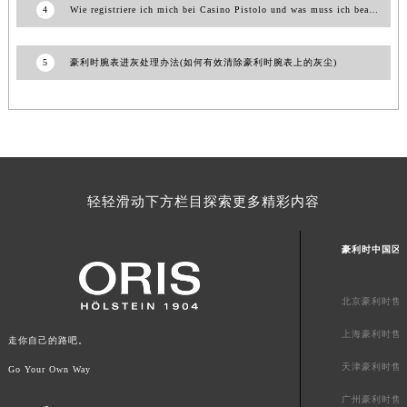
4
Wie registriere ich mich bei Casino Pistolo und was muss ich beachten?
青海省果洛藏族自治州玛沁县团结路豪利时售后服务中心（需提前预约）
青海省海北藏族自治州海晏县将军路豪利时售后服务中心（需提前预约）
5
豪利时腕表进灰处理办法(如何有效清除豪利时腕表上的灰尘)
青海省海东市乐都区滨河路豪利时售后服务中心（需提前预约）
青海省海南藏族自治州共和县青海湖大街豪利时售后服务中心（需提前预约）
青海省海西蒙古族藏族自治州德令哈市柴达木路豪利时售后服务中心（需提前预约）
青海省黄南藏族自治州同仁市德合隆路豪利时售后服务中心（需提前预约）
青海省西宁市城西区海湖新区西关大道豪利时售后服务中心（需提前预约）
青海省玉树藏族自治州结古镇胜利路豪利时售后服务中心（需提前预约）
轻轻滑动下方栏目探索更多精彩内容
陕西省安康市汉滨区金州路豪利时售后服务中心（需提前预约）
陕西省宝鸡市渭滨区经二路豪利时售后服务中心（需提前预约）
豪利时中国区
陕西省汉中市汉台区北大街豪利时售后服务中心（需提前预约）
陕西省商洛市商州区州城街豪利时售后服务中心（需提前预约）
北京豪利时售
陕西省铜川市王益区红旗街豪利时售后服务中心（需提前预约）
上海豪利时售
走你自己的路吧。
陕西省渭南市临渭区东风大街豪利时售后服务中心（需提前预约）
天津豪利时售
Go Your Own Way
陕西省咸阳市秦都区沣西新城统一西路与白马河路交汇处豪利时售后服务中心（需提前预约）
陕西省延安市宝塔区中心街豪利时售后服务中心（需提前预约）
广州豪利时售