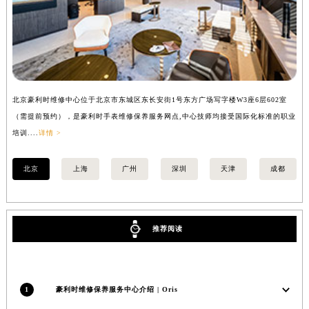
香港特别行政区金钟区中西区金钟道豪利时售后服务中心（需提前预约）
香港特别行政区九龙区油尖旺区弥敦道豪利时售后服务中心（需提前预约）
香港特别行政区铜锣湾区湾仔区轩尼诗道豪利时售后服务中心（需提前预约）
河南省安阳市文峰区解放大道豪利时售后服务中心（需提前预约）
河南省鹤壁市淇滨区九州路豪利时售后服务中心（需提前预约）
北京豪利时维修中心位于北京市东城区东长安街1号东方广场写字楼W3座6层602室
上
河南省济源市沁园街道济水大道豪利时售后服务中心（需提前预约）
（需提前预约），是豪利时手表维修保养服务网点,中心技师均接受国际化标准的职业
提
河南省焦作市解放区解放路豪利时售后服务中心（需提前预约）
培训....
详情 >
训..
河南省开封市鼓楼区中山路豪利时售后服务中心（需提前预约）
河南省洛阳市西工区中州中路与解放路交叉口豪利时售后服务中心（需提前预约）
北京
上海
广州
深圳
天津
成都
河南省漯河市源汇区交通路豪利时售后服务中心（需提前预约）
河南省南阳市宛城区范蠡东路与南都路交叉口豪利时售后服务中心（需提前预约）
河南省平顶山市卫东区建设路豪利时售后服务中心（需提前预约）
推荐阅读
河南省濮阳市大华龙区开州路绿城路交叉口豪利时售后服务中心（需提前预约）
河南省三门峡市湖滨区和平路豪利时售后服务中心（需提前预约）
河南省商丘市梁园区神火大道豪利时售后服务中心（需提前预约）
1
豪利时维修保养服务中心介绍 | Oris
河南省新乡市红旗区人民路豪利时售后服务中心（需提前预约）