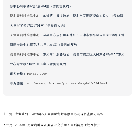
广东省梅州市梅江区金燕大道豪利时售后服务中心（需提前预约）
际中心写字楼A塔7层704室（需提前预约）
广东省清远市清城区湖西路豪利时售后服务中心（需提前预约）
深圳豪利时维修中心
（华润店）服务地址：深圳市罗湖区深南东路5001号华润
广东省汕头市龙湖区长平路豪利时售后服务中心（需提前预约）
大厦写字楼17层1701室（需提前预约）
广东省汕尾市城区香洲街道园林社区翠园街豪利时售后服务中心（需提前预约）
天津豪利时维修中心
（金融中心店）服务地址：天津市和平区赤峰道136号天津
广东省韶关市武江区芙蓉新区与老城中心交汇处豪利时售后服务中心（需提前预约）
国际金融中心写字楼26层2603室（需提前预约）
广东省深圳市罗湖区深南东路5001号华润大厦17层1701室豪利时售后服务中心（需提前预约）
成都豪利时维修中心
（东原店）服务地址：成都市锦江区人民东路6号SAC东原
广东省阳江市江城区东风一路豪利时售后服务中心（需提前预约）
中心写字楼24层2406B室（需提前预约）
广东省云浮市云城区金山路豪利时售后服务中心（需提前预约）
广东省湛江市赤坎区观海北路豪利时售后服务中心（需提前预约）
服务专线：
400-609-9509
广东省肇庆市端州区信安大道与砚都大道交汇处豪利时售后服务中心（需提前预约）
本页链接：
http://www.tjmbzx.com/problems/shanghai/4504.html
广西壮族自治区百色市右江区中山二路豪利时售后服务中心（需提前预约）
广西壮族自治区北海市海城区北京路豪利时售后服务中心（需提前预约）
广西壮族自治区崇左市江州区石景林街道友谊大道与丽川路交汇处豪利时售后服务中心（需提前预约）
上一篇:
官方通知：2026年5月豪利时官方维修中心与保养点搬迁新增
广西壮族自治区防城港市港口区金花茶大道豪利时售后服务中心（需提前预约）
广西壮族自治区贵港市港北区港城街道布山大道与仙衣路交叉口豪利时售后服务中心（需提前预约）
下一篇:
2026年5月豪利时表友必备补充手册：售后网点搬迁及新开
广西壮族自治区桂林市秀峰区红岭路豪利时售后服务中心（需提前预约）