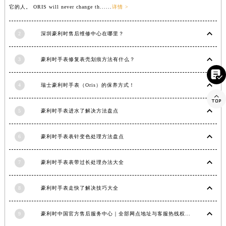
它的人。 ORIS will never change th......
详情 >
湖南省常德市武陵区人民路豪利时售后服务中心（需提前预约）
湖南省郴州市北湖区国庆北路豪利时售后服务中心（需提前预约）
2
深圳豪利时售后维修中心在哪里？
湖南省衡阳市雁峰区解放路豪利时售后服务中心（需提前预约）
湖南省怀化市鹤城区迎丰中路豪利时售后服务中心（需提前预约）
3
豪利时手表修复表壳划痕方法有什么？
湖南省娄底市娄星区长青街豪利时售后服务中心（需提前预约）

湖南省邵阳市双清区东风路豪利时售后服务中心（需提前预约）
4
瑞士豪利时手表（Oris）的保养方式！
湖南省湘潭市雨湖区莲城大道豪利时售后服务中心（需提前预约）

湖南省益阳市赫山区桃花仑路豪利时售后服务中心（需提前预约）
5
豪利时手表进水了解决方法盘点
湖南省永州市冷水滩区永州大道与中兴路交叉口豪利时售后服务中心（需提前预约）
6
豪利时手表表针变色处理方法盘点
湖南省岳阳市岳阳楼区东茅岭路豪利时售后服务中心（需提前预约）
湖南省张家界市永定区解放路豪利时售后服务中心（需提前预约）
7
豪利时手表表带过长处理办法大全
湖南省长沙市芙蓉区建湘路393号世茂环球金融中心写字楼10层1013室豪利时售后服务中心（需提前预约）
湖南省株洲市芦淞区建设南路豪利时售后服务中心（需提前预约）
8
豪利时手表走快了解决技巧大全
甘肃省白银市白银区北京路豪利时售后服务中心（需提前预约）
甘肃省定西市安定区解放路豪利时售后服务中心（需提前预约）
9
豪利时中国官方售后服务中心｜全部网点地址与客服热线权威信息公示（2026年7月最新）
甘肃省敦煌市沙州镇阳关中路豪利时售后服务中心（需提前预约）