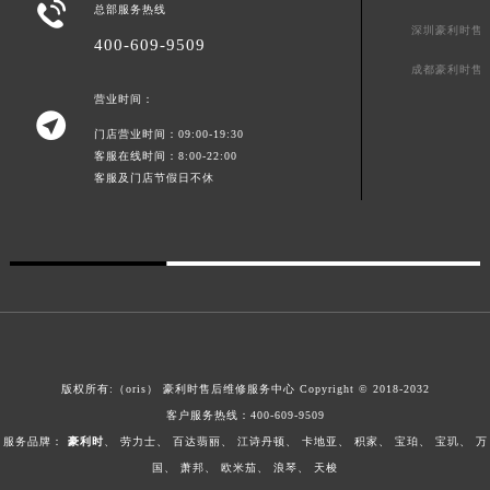

总部服务热线
陕西省榆林市榆阳区长兴路豪利时售后服务中心（需提前预约）
深圳豪利时售
400-609-9509
新疆维吾尔自治区阿克苏市东大街豪利时售后服务中心（需提前预约）
成都豪利时售
新疆维吾尔自治区阿拉尔市胜利大道豪利时售后服务中心（需提前预约）
营业时间：
新疆维吾尔自治区阿拉山口市友好路豪利时售后服务中心（需提前预约）

门店营业时间：09:00-19:30
新疆维吾尔自治区阿勒泰市解放路豪利时售后服务中心（需提前预约）
客服在线时间：8:00-22:00
新疆维吾尔自治区阿图什市光明路豪利时售后服务中心（需提前预约）
客服及门店节假日不休
新疆维吾尔自治区白杨市军垦路豪利时售后服务中心（需提前预约）
新疆维吾尔自治区北屯市团结路豪利时售后服务中心（需提前预约）
新疆维吾尔自治区博乐市博乐市北京路豪利时售后服务中心（需提前预约）
新疆维吾尔自治区昌吉市延安北路豪利时售后服务中心（需提前预约）
新疆维吾尔自治区阜康市博峰路豪利时售后服务中心（需提前预约）
新疆维吾尔自治区哈密市伊州区建国北路豪利时售后服务中心（需提前预约）
新疆维吾尔自治区和田市和田市北京西路豪利时售后服务中心（需提前预约）
版权所有:（oris）
豪利时售后维修服务中心
Copyright © 2018-2032
客户服务热线：
400-609-9509
新疆维吾尔自治区胡杨河市胡杨河市胡杨路豪利时售后服务中心（需提前预约）
服务品牌：
豪利时
、
劳力士
、
百达翡丽
、
江诗丹顿
、
卡地亚
、
积家
、
宝珀
、
宝玑
、
万
新疆维吾尔自治区霍尔果斯市亚欧北路豪利时售后服务中心（需提前预约）
国
、
萧邦
、
欧米茄
、
浪琴
、
天梭
新疆维吾尔自治区喀什市解放北路豪利时售后服务中心（需提前预约）