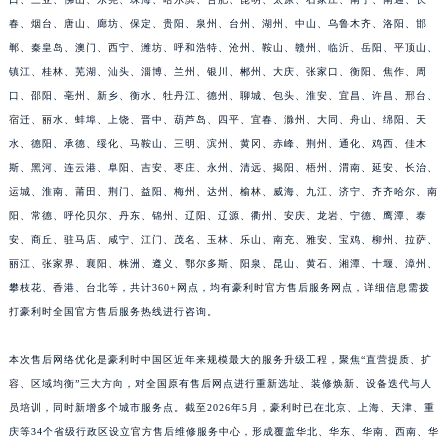
福建省莆田市城厢区霞林街道荔华东大道豪利时售后服务中心（需提前预约）
春、烟台、唐山、廊坊、保定、贵阳、泉州、台州、湖州、中山、乌鲁木齐、洛阳、邯
福建省三明市三元区东乾二路豪利时售后服务中心（需提前预约）
郸、秦皇岛、澳门、西宁、潍坊、呼和浩特、沧州、鞍山、赣州、临沂、岳阳、平顶山、
镇江、桂林、芜湖、汕头、淄博、兰州、银川、郴州、大庆、张家口、衡阳、焦作、周
福建省漳州市龙文区步港路豪利时售后服务中心（需提前预约）
口、邵阳、亳州、新乡、衡水、牡丹江、德州、聊城、包头、淮安、宜昌、许昌、邢台、
江苏省常州市新北区龙锦路1590号现代传媒中心5号楼10层1008室豪利时售后服务中心（需提前预约）
宿迁、丽水、蚌埠、上饶、晋中、葫芦岛、四平、宜春、滁州、大同、舟山、绵阳、天
江苏省淮安市清江浦区淮海北路豪利时售后服务中心（需提前预约）
水、德阳、承德、绥化、马鞍山、三明、滨州、黄冈、赤峰、荆州、通化、鸡西、佳木
江苏省连云港市海州区通灌北路豪利时售后服务中心（需提前预约）
斯、黑河、连云港、阜阳、吉安、枣庄、永州、清远、揭阳、梧州、渭南、延安、长治、
江苏省南京市秦淮区中山南路1号南京中心22层22-C1-C3室豪利时售后服务中心（需提前预约）
运城、淮南、莆田、荆门、益阳、梅州、达州、榆林、威海、九江、济宁、齐齐哈尔、南
江苏省宿迁市宿城区西湖路豪利时售后服务中心（需提前预约）
阳、常德、呼伦贝尔、丹东、锦州、辽阳、辽源、衢州、安庆、龙岩、宁德、鹰潭、泰
安、商丘、驻马店、咸宁、江门、茂名、玉林、乐山、南充、雅安、宝鸡、柳州、拉萨、
江苏省泰州市海陵区永定东路399号置地商务中心东塔（华润万象城）17层1706室豪利时售后服务中心（需提前预约）
丽江、张家界、襄阳、株洲、遵义、鄂尔多斯、阳泉、昆山、黄石、湘潭、十堰、漳州、
江苏省徐州市鼓楼区淮海东路29号苏宁广场IFC国际金融中心35层3508室豪利时售后服务中心（需提前预约）
攀枝花、香港、台北等，共计360+网点，均有豪利时官方售后服务网点，详细信息需拨
江苏省盐城市盐都区世纪大道5号盐城金融城写字楼1号楼16层1604室豪利时售后服务中心（需提前预约）
打豪利时全国官方售后服务热线进行咨询。
江苏省扬州市邗江区国展路29号星耀天地写字楼1号楼18层1803室豪利时售后服务中心（需提前预约）
江苏省镇江市京口区中山东路豪利时售后服务中心（需提前预约）
本次售后网络优化是豪利时中国区近年来规模最大的服务升级工程，聚焦“直营提质、扩
江西省抚州市临川区赣东大道豪利时售后服务中心（需提前预约）
容、区域均衡”三大方向，对全国原有售后网点进行重新选址、装修焕新、设备迭代与人
员培训，同时新增多个城市服务点。截至2026年5月，豪利时已在北京、上海、天津、重
江西省赣州市章贡区文清路豪利时售后服务中心（需提前预约）
庆等34个省级行政区设立官方售后维修服务中心，形成覆盖华北、华东、华南、西南、华
江西省吉安市吉州区井冈山大道豪利时售后服务中心（需提前预约）