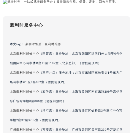
澳门特别行政区风顺堂区南湾大马路豪利时售后服务中心（需提前预约）
澳门特别行政区花地玛堂区关闸广场豪利时售后服务中心（需提前预约）
澳门特别行政区花王堂区大三巴商圈豪利时售后服务中心（需提前预约）
豪利时服务中心
澳门特别行政区嘉模堂区官也街豪利时售后服务中心（需提前预约）
澳门省路氹城市金光大道豪利时售后服务中心（需提前预约）
本文tag：
豪利时售后
，
豪利时维修
澳门特别行政区望德堂区塔石广场豪利时售后服务中心（需提前预约）
北京豪利时维修中心
（国贸店）服务地址：北京市朝阳区建国门外大街甲6号华
福建省福州市鼓楼区五四路128-1号恒力城写字楼15层03室豪利时售后服务中心（需提前预约）
熙国际中心写字楼D座11层1102室（北京总部）（需提前预约）
福建省厦门市思明区湖滨东路95号万象城华润大厦B座11层1104室豪利时售后服务中心（需提前预约）
广东省潮州市潮安区新风路与潮汕路交汇处豪利时售后服务中心（需提前预约）
北京豪利时维修中心
（王府井店）服务地址：北京市东城区东长安街1号东方广
广东省广州市天河区天河路230号万菱汇国际中心A塔7层704室豪利时售后服务中心（需提前预约）
场写字楼W3座6层602室（需提前预约）
广东省广州市越秀区环市东路371-375号世界贸易中心大厦南塔15层1507室豪利时售后服务中心（需提前预约）
上海豪利时维修中心
（宏伊店）服务地址：上海市黄浦区南京东路299号宏伊国
广东省河源市源城区越王大道豪利时售后服务中心（需提前预约）
际广场写字楼8层806室（需提前预约）
广东省惠州市惠城区江北文昌一路7号华贸大厦1座30层3005室豪利时售后服务中心（需提前预约）
上海豪利时维修中心
（港汇店）服务地址：上海市徐汇区虹桥路3号港汇中心写
广东省江门市蓬江区广场西路豪利时售后服务中心（需提前预约）
字楼2座37层3705室（需提前预约）
广东省揭阳市榕城进贤门步行街豪利时售后服务中心（需提前预约）
广州豪利时维修中心
（万菱店）服务地址：广州市天河区天河路230号万菱汇国
广东省茂名市电白区水东街道迎宾大道豪利时售后服务中心（需提前预约）