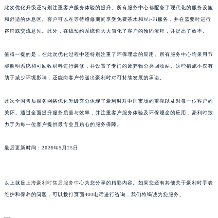
此次优化升级还特别注重客户服务体验的提升。所有服务中心都配备了现代化的服务设施
山东省威海市环翠区新威海路89号振华商厦一楼名表维修豪利时售后服务中心（需提前预约）
和舒适的休息区。客户可以在等待维修期间享受免费茶水和Wi-Fi服务，并在需要时进行
山东省潍坊市奎文区东风东街豪利时售后服务中心（需提前预约）
咨询或交流意见。此外，在线预约系统也大大简化了客户的预约流程，并提高了效率。
山东省枣庄市滕州市北辛路与善国路交叉口豪利时售后服务中心（需提前预约）
山东省淄博市张店区金晶大道豪利时售后服务中心（需提前预约）
值得一提的是，在此次优化过程中还特别注重了环保理念的应用。所有服务中心均采用节
上海市黄浦区南京东路299号宏伊国际广场写字楼8层806室豪利时售后服务中心（需提前预约）
能照明系统和可回收材料进行装修，并设置了专门的废弃物分类回收站。这些措施不仅有
上海市徐汇区虹桥路3号港汇中心2座37层3705室豪利时售后服务中心（需提前预约）
助于减少环境影响，还能向客户传递出豪利时对可持续发展的承诺。
浙江省杭州市上城区钱江路1366号华润大厦A座5层503-5室豪利时售后服务中心（需提前预约）
此次全国售后服务网络优化升级充分体现了豪利时对中国市场的重视以及对每一位客户的
浙江省湖州市吴兴区劳动路豪利时售后服务中心（需提前预约）
关怀。通过全面提升服务质量与效率，并注重客户服务体验及环保理念的应用，豪利时致
浙江省嘉兴市南湖区广益路705号嘉兴世界贸易中心A座13层1304室豪利时售后服务中心（需提前预约）
力于为每一位客户提供最专业且贴心的服务保障。
浙江省金华市金东区东市南街777号金华万达广场4号楼22楼2209室豪利时售后服务中心（需提前预约）
浙江省丽水市莲都区解放街豪利时售后服务中心（需提前预约）
最后更新时间：2026年5月25日
浙江省宁波市江北区大闸南路500号来福士广场办公楼20层2009室豪利时售后服务中心（需提前预约）
浙江省衢州市柯城区上街豪利时售后服务中心（需提前预约）
以上就是
上海豪利时售后服务中心
为您分享的精彩内容。如果您还有其他关于豪利时手表
浙江省绍兴市越城区胜利东路379号世茂天际中心写字楼8层805室豪利时售后服务中心（需提前预约）
维护和保养的问题，可以拨打页面400电话进行咨询，我们将竭诚为您服务。
浙江省舟山市定海区解放东路豪利时售后服务中心（需提前预约）
澳门特别行政区大堂区议事亭前地（新马路）豪利时售后服务中心（需提前预约）