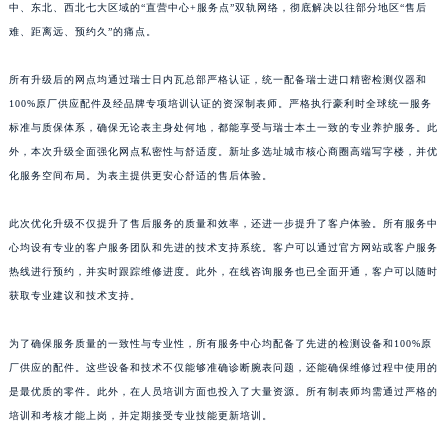
中、东北、西北七大区域的“直营中心+服务点”双轨网络，彻底解决以往部分地区“售后
江西省景德镇市珠山区珠山中路豪利时售后服务中心（需提前预约）
难、距离远、预约久”的痛点。
江西省九江市浔阳区浔阳路豪利时售后服务中心（需提前预约）
江西省南昌市红谷滩新区红谷中大道998号绿地双子塔（中央广场）A1座办公楼14层1407室豪利时售后服务中心（需提前预约）
所有升级后的网点均通过瑞士日内瓦总部严格认证，统一配备瑞士进口精密检测仪器和
江西省萍乡市安源区萍安北大道与康庄路交叉口豪利时售后服务中心（需提前预约）
100%原厂供应配件及经品牌专项培训认证的资深制表师。严格执行豪利时全球统一服务
标准与质保体系，确保无论表主身处何地，都能享受与瑞士本土一致的专业养护服务。此
江西省上饶市信州区滨江西路豪利时售后服务中心（需提前预约）
外，本次升级全面强化网点私密性与舒适度。新址多选址城市核心商圈高端写字楼，并优
江西省新余市渝水区北湖西路豪利时售后服务中心（需提前预约）
化服务空间布局。为表主提供更安心舒适的售后体验。
江西省宜春市袁州区中山中路豪利时售后服务中心（需提前预约）
江西省鹰潭市月湖区胜利东路豪利时售后服务中心（需提前预约）
此次优化升级不仅提升了售后服务的质量和效率，还进一步提升了客户体验。所有服务中
山东省德州市德城区东风中路豪利时售后服务中心（需提前预约）
心均设有专业的客户服务团队和先进的技术支持系统。客户可以通过官方网站或客户服务
山东省东营市东营区济南路豪利时售后服务中心（需提前预约）
热线进行预约，并实时跟踪维修进度。此外，在线咨询服务也已全面开通，客户可以随时
获取专业建议和技术支持。
山东省济南市历下区经十路11111号华润中心写字楼（万象城）15层1508室豪利时售后服务中心（需提前预约）
山东省济宁市任城区太白楼路豪利时售后服务中心（需提前预约）
为了确保服务质量的一致性与专业性，所有服务中心均配备了先进的检测设备和100%原
山东省莱芜市文化南路8号银座商城名表维修一楼名表维修豪利时售后服务中心（需提前预约）
厂供应的配件。这些设备和技术不仅能够准确诊断腕表问题，还能确保维修过程中使用的
山东省临沂市兰山区解放路豪利时售后服务中心（需提前预约）
是最优质的零件。此外，在人员培训方面也投入了大量资源。所有制表师均需通过严格的
山东省日照市东港区烟台路豪利时售后服务中心（需提前预约）
培训和考核才能上岗，并定期接受专业技能更新培训。
山东省泰安市泰山区财源街道泰山大街豪利时售后服务中心（需提前预约）