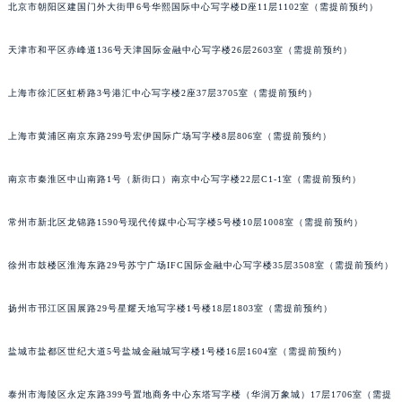
北京市朝阳区建国门外大街甲6号华熙国际中心写字楼D座11层1102室（需提前预约）
福州市鼓楼区五四路128-1号恒力城写字楼15层03室（需提前预约）
成都市锦江区人民东路6号SAC东原中心写字楼24层2406B室（需提前预约）
天津市和平区赤峰道136号天津国际金融中心写字楼26层2603室（需提前预约）
重庆市江北区观音桥步行街2号融恒时代广场写字楼9层902室（需提前预约）
长沙市芙蓉区定王台街道建湘路393号世茂环球金融中心写字楼（芙蓉广场）10层13室（需提前预约）
上海市徐汇区虹桥路3号港汇中心写字楼2座37层3705室（需提前预约）
郑州市二七区铭功路10号华润大厦写字楼29层2905室（需提前预约）
上海市黄浦区南京东路299号宏伊国际广场写字楼8层806室（需提前预约）
太原市迎泽区解放路15号亨得利名表服务中心（品牌授权店）3层整层（需提前预约）
沈阳市沈河区中街路137号亨得利名表服务中心（品牌授权店）1层整层（需提前预约）
南京市秦淮区中山南路1号（新街口）南京中心写字楼22层C1-1室（需提前预约）
沈阳市沈河区中街路83号亨得利名表服务中心（品牌授权店）1层整层（需提前预约）
乌鲁木齐市天山区红山路26号时代广场（CCMALL）C座17层17-B（需提前预约）
常州市新北区龙锦路1590号现代传媒中心写字楼5号楼10层1008室（需提前预约）
温州市鹿城区锦绣路1067号置信广场10层1015室（需提前预约）
徐州市鼓楼区淮海东路29号苏宁广场IFC国际金融中心写字楼35层3508室（需提前预约）
哈尔滨市道里区友谊西路600号富力中心T2座写字楼29层03室（需提前预约）
大连市中山区人民路15号国际金融大厦7层G室（需提前预约）
扬州市邗江区国展路29号星耀天地写字楼1号楼18层1803室（需提前预约）
佛山市禅城区季华五路57号万科金融中心C座12层1205室（需提前预约）
东莞市东城街道鸿福东路1号民盈国贸中心T1写字楼9层907室（需提前预约）
盐城市盐都区世纪大道5号盐城金融城写字楼1号楼16层1604室（需提前预约）
无锡市梁溪区人民中路139号恒隆广场写字楼1座11层1104室（需提前预约）
南通市崇川区工农路57号圆融广场写字楼16层1603室（需提前预约）
泰州市海陵区永定东路399号置地商务中心东塔写字楼（华润万象城）17层1706室（需提