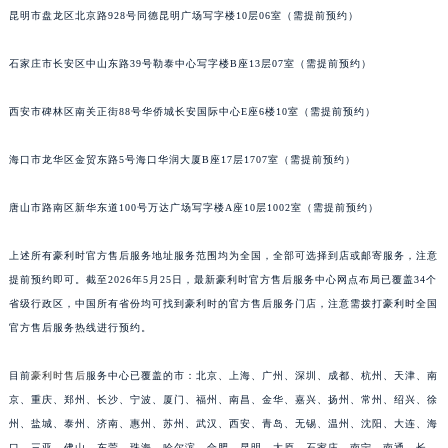
昆明市盘龙区北京路928号同德昆明广场写字楼10层06室（需提前预约）
安徽省亳州市谯城区魏武大道豪利时售后服务中心（需提前预约）
安徽省池州市贵池区长江路豪利时售后服务中心（需提前预约）
石家庄市长安区中山东路39号勒泰中心写字楼B座13层07室（需提前预约）
安徽省滁州市琅琊区南谯北路豪利时售后服务中心（需提前预约）
安徽省阜阳市颍州区颍州北路豪利时售后服务中心（需提前预约）
西安市碑林区南关正街88号华侨城长安国际中心E座6楼10室（需提前预约）
安徽省淮北市相山区淮海路豪利时售后服务中心（需提前预约）
安徽省淮南市田家庵区国庆中路豪利时售后服务中心（需提前预约）
海口市龙华区金贸东路5号海口华润大厦B座17层1707室（需提前预约）
安徽省黄山市屯溪区黄山西路豪利时售后服务中心（需提前预约）
唐山市路南区新华东道100号万达广场写字楼A座10层1002室（需提前预约）
安徽省六安市金安区解放中路豪利时售后服务中心（需提前预约）
安徽省马鞍山市雨山区湖南西路豪利时售后服务中心（需提前预约）
上述所有豪利时官方售后服务地址服务范围均为全国，全部可选择到店或邮寄服务，注意
安徽省宿州市埇桥区人民中路豪利时售后服务中心（需提前预约）
提前预约即可。截至2026年5月25日，最新豪利时官方售后服务中心网点布局已覆盖34个
安徽省铜陵市铜官区石城大道豪利时售后服务中心（需提前预约）
省级行政区，中国所有省份均可找到豪利时的官方售后服务门店，注意需拨打豪利时全国
安徽省芜湖市镜湖区中山路步行街豪利时售后服务中心（需提前预约）
官方售后服务热线进行预约。
安徽省宣城市宣州区叠嶂西路豪利时售后服务中心（需提前预约）
目前
豪利时售后
服务中心已覆盖的市：北京、上海、广州、深圳、成都、杭州、天津、南
福建省龙岩市新罗区九一南路豪利时售后服务中心（需提前预约）
京、重庆、郑州、长沙、宁波、厦门、福州、南昌、金华、嘉兴、扬州、常州、绍兴、徐
福建省南平市建阳区人民西路豪利时售后服务中心（需提前预约）
州、盐城、泰州、济南、惠州、苏州、武汉、西安、青岛、无锡、温州、沈阳、大连、海
福建省宁德市蕉城区天湖东路豪利时售后服务中心（需提前预约）
口、三亚、佛山、东莞、珠海、哈尔滨、合肥、昆明、太原、石家庄、南宁、南通、长