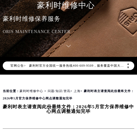
豪利时维修中心
豪利时维修保养服务
ORIS MAINTENANCE CENTER
2026年8月豪利时中国区售后服务网络优化升级公告
2026年8月豪利时全国官方售后客户服务热线：400-609-9509
▲
官网公告>
豪利时官方全国统一服务热线400-609-9509，服务覆盖中国大陆、香港、澳门、台湾全部区域（非大陆需加拨“+86”）
▼
2026年8月豪利时售后服务中心最新网点地址：
北京市朝阳区建国门外大街甲6号华熙国际中心写字楼D座11层1102室（北京总部）（需提前预约）
当前位置：
豪利时维修中心
>
问题/知识/资讯
>
上海
> 豪利时表主请查阅此份最终文件：
北京市东城区东长安街1号东方广场写字楼W3座6层602室（需提前预约）
2026年5月官方保养维修中心网点调整通知完毕
天津市和平区赤峰道136号天津国际金融中心写字楼26层2603室（需提前预约）
豪利时表主请查阅此份最终文件：2026年5月官方保养维修中
上海市徐汇区虹桥路3号港汇中心写字楼2座37层3705室（需提前预约）
心网点调整通知完毕
上海市黄浦区南京东路299号宏伊国际广场写字楼8层806室（需提前预约）
南京市秦淮区中山南路1号（新街口）南京中心写字楼22层C1-1室（需提前预约）
常州市新北区龙锦路1590号现代传媒中心写字楼5号楼10层1008室（需提前预约）