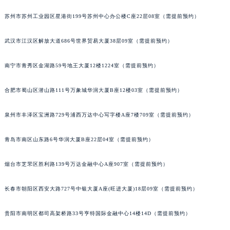
内蒙古自治区锡林郭勒盟市锡林浩特市光明街与额尔敦路交叉口豪利时售后服务中心（需提前预约）
苏州市苏州工业园区星港街199号苏州中心办公楼C座22层08室（需提前预约）
内蒙古自治区兴安盟市乌兰浩特市兴安大街豪利时售后服务中心（需提前预约）
山西省大同市平城区迎宾街豪利时售后服务中心（需提前预约）
武汉市江汉区解放大道686号世界贸易大厦38层09室（需提前预约）
山西省晋城市城区黄华街豪利时售后服务中心（需提前预约）
南宁市青秀区金湖路59号地王大厦12楼1224室（需提前预约）
山西省晋中市榆次区顺城街豪利时售后服务中心（需提前预约）
山西省临汾市尧都区解放路豪利时售后服务中心（需提前预约）
合肥市蜀山区潜山路111号万象城华润大厦B座12楼03室（需提前预约）
山西省吕梁市离石区永宁中路与建设街交叉口豪利时售后服务中心（需提前预约）
山西省朔州市朔城区怡西路与鄯阳西街交汇处豪利时售后服务中心（需提前预约）
泉州市丰泽区宝洲路729号浦西万达中心写字楼A座7楼709室（需提前预约）
山西省忻州市忻府区和平东街与七一南路交叉口豪利时售后服务中心（需提前预约）
山西省阳泉市郊区平阳东街与新城大道交叉口豪利时售后服务中心（需提前预约）
青岛市南区山东路6号华润大厦B座22层04室（需提前预约）
山西省运城市盐湖区河东街豪利时售后服务中心（需提前预约）
烟台市芝罘区胜利路139号万达金融中心A座907室（需提前预约）
山西省长治市潞州区英雄中路豪利时售后服务中心（需提前预约）
山西省太原市迎泽区迎泽街道解放路15号亨得利名表维修授权店3楼豪利时售后服务中心（需提前预约）
长春市朝阳区西安大路727号中银大厦A座(旺进大厦)18层09室（需提前预约）
天津市和平区赤峰道136号天津国际金融中心26层2603室豪利时售后服务中心（需提前预约）
安徽省安庆市迎江区人民路豪利时售后服务中心（需提前预约）
贵阳市南明区都司高架桥路33号亨特国际金融中心14楼14D（需提前预约）
安徽省蚌埠市蚌山区淮河路豪利时售后服务中心（需提前预约）