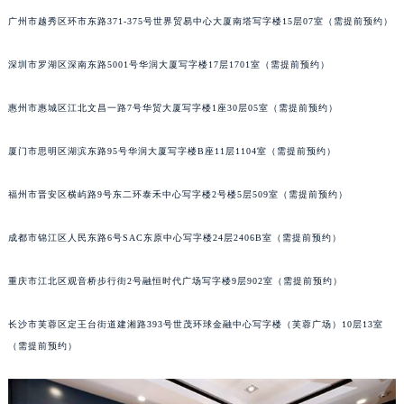
甘肃省兰州市七里河区西津西路16号兰州中心写字楼21层2102室（需提前预约）
广州市越秀区环市东路371-375号世界贸易中心大厦南塔写字楼15层07室（需提前预约）
重庆市解放碑渝中区民权路28号英利国际金融中心写字楼20层01室（需提前预约）
深圳市罗湖区深南东路5001号华润大厦写字楼17层1701室（需提前预约）
黑龙江省大庆市萨尔图区会战大街豪利时售后服务中心（需提前预约）
黑龙江省鹤岗市向阳区红军路豪利时售后服务中心（需提前预约）
惠州市惠城区江北文昌一路7号华贸大厦写字楼1座30层05室（需提前预约）
黑龙江省黑河市爱辉区中央街豪利时售后服务中心（需提前预约）
黑龙江省鸡西市鸡冠区红军路豪利时售后服务中心（需提前预约）
厦门市思明区湖滨东路95号华润大厦写字楼B座11层1104室（需提前预约）
黑龙江省佳木斯市向阳区长安路豪利时售后服务中心（需提前预约）
黑龙江省牡丹江市东安区太平路豪利时售后服务中心（需提前预约）
福州市晋安区横屿路9号东二环泰禾中心写字楼2号楼5层509室（需提前预约）
黑龙江省七台河市桃山区大同街豪利时售后服务中心（需提前预约）
成都市锦江区人民东路6号SAC东原中心写字楼24层2406B室（需提前预约）
黑龙江省齐齐哈尔市龙沙区龙华路豪利时售后服务中心（需提前预约）
黑龙江省双鸭山市尖山区新兴大街豪利时售后服务中心（需提前预约）
重庆市江北区观音桥步行街2号融恒时代广场写字楼9层902室（需提前预约）
黑龙江省绥化市北林区新华街与康庄路交叉口豪利时售后服务中心（需提前预约）
黑龙江省伊春市伊美区通河路豪利时售后服务中心（需提前预约）
长沙市芙蓉区定王台街道建湘路393号世茂环球金融中心写字楼（芙蓉广场）10层13室
吉林省白城市洮北区明仁南街豪利时售后服务中心（需提前预约）
（需提前预约）
吉林省白山市浑江区浑江大街豪利时售后服务中心（需提前预约）
吉林省吉林市船营区河南街豪利时售后服务中心（需提前预约）