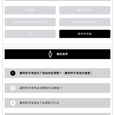
甘肃省合作市人民街豪利时售后服务中心（需提前预约）
依波路
豪利时售后
甘肃省嘉峪关市雄关区新华中路豪利时售后服务中心（需提前预约）
甘肃省金昌市金川区北京路豪利时售后服务中心（需提前预约）
豪利时手表的表壳清洁方法
豪利时手表表带安装
甘肃省酒泉市肃州区西大街豪利时售后服务中心（需提前预约）
甘肃省临夏市城南街道团结路豪利时售后服务中心（需提前预约）
上海
豪利时维修
甘肃省陇南市武都区人民路豪利时售后服务中心（需提前预约）
甘肃省平凉市崆峒区西大街豪利时售后服务中心（需提前预约）
随机推荐
甘肃省庆阳市西峰区南大街豪利时售后服务中心（需提前预约）
甘肃省天水市秦州区民主路豪利时售后服务中心（需提前预约）
甘肃省武威市凉州区迎宾路豪利时售后服务中心（需提前预约）
1
豪利时手表进水了该如何处理呢？（豪利时手表进水修复）
甘肃省张掖市甘州区民乐北路豪利时售后服务中心（需提前预约）
宁夏回族自治区固原市原州区文化街豪利时售后服务中心（需提前预约）
2
豪利时手表停走去哪里可以维修？
宁夏回族自治区石嘴山市大武口区贺兰山路豪利时售后服务中心（需提前预约）
宁夏回族自治区吴忠市利通区开元大道豪利时售后服务中心（需提前预约）
3
豪利时手表进灰了处理技巧汇总
宁夏回族自治区银川市兴庆区新华东路97号新百中心C馆一层C1-18号商铺豪利时售后服务中心（需提前预约）
宁夏回族自治区中卫市沙坡头区鼓楼东街豪利时售后服务中心（需提前预约）