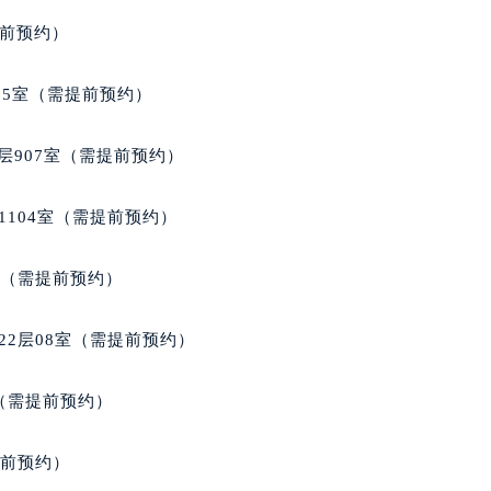
街交叉口豪利时售后服务中心（需提前预约）
得利名表维修授权店1楼豪利时售后服务中心（需提前预约）
提前预约）
得利名表维修授权店1楼豪利时售后服务中心（需提前预约）
国际中心D座11层1102室豪利时售后服务中心（北京总部）（
05室（需提前预约）
广场W3座6层602室豪利时售后服务中心（需提前预约）
先天下豪利时售后服务中心（需提前预约）
层907室（需提前预约）
特大街豪利时售后服务中心（需提前预约）
街豪利时售后服务中心（需提前预约）
1104室（需提前预约）
3号王府井百货名表维修豪利时售后服务中心（需提前预约）
利时售后服务中心（需提前预约）
室（需提前预约）
霍洛街豪利时售后服务中心（需提前预约）
央街豪利时售后服务中心（需提前预约）
22层08室（需提前预约）
街豪利时售后服务中心（需提前预约）
路豪利时售后服务中心（需提前预约）
室（需提前预约）
大街豪利时售后服务中心（需提前预约）
市光明街与额尔敦路交叉口豪利时售后服务中心（需提前预约）
提前预约）