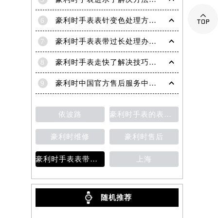
5
豪利时手表进水了解决方法盘点

6
豪利时手表表针变色处理方法盘点
7
豪利时手表表带过长处理办法大全
8
豪利时手表走快了解决技巧大全
9
豪利时中国官方售后服务中心｜全部网点地址与客服热线权威信息公示（2026年7月最新）
依波路
豪利时手表的表壳清洁方法
豪利时维修
豪利时售后
豪利时手表表带安装
上海
随机推荐