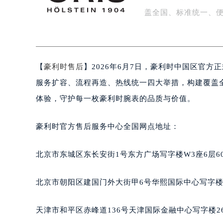
升级。此次升级主要
扬州市邗江区国展路29号星耀天地写字
盐城市盐都区世纪大道5号盐城金融城写
盖全国、标准统一、
泰州市海陵区永定东路399号置地商
宁波市江北区大闸南路500号来福士广
杭州市上城区钱江路1366号华润大厦
【
豪利时售后
】2026年6月7日，豪利时中国区官
金华市金东区东市南街777号金华万达
绍兴市越城区胜利东路379号世茂天
服务扩容、流程再造、热线统一四大举措，构建覆盖
嘉兴市南湖区广益路705号嘉兴世界贸
体验，守护每一枚豪利时腕表的品质与价值。
南昌市红谷滩新区红谷中大道998号
济南市历下区经十路11111号华润中
豪利时官方售后服务中心全国网点地址：
广州市天河区天河路230号万菱汇国
广州市越秀区环市东路371-375号
北京市东城区东长安街1号东方广场写字楼W3座6层6
深圳市罗湖区深南东路5001号华润大
惠州市惠城区江北文昌一路7号华贸大
北京市朝阳区建国门外大街甲6号华熙国际中心写字楼D
厦门市思明区湖滨东路95号华润大厦写
福州市鼓楼区五四路128-1号恒力城
天津市和平区赤峰道136号天津国际金融中心写字楼26