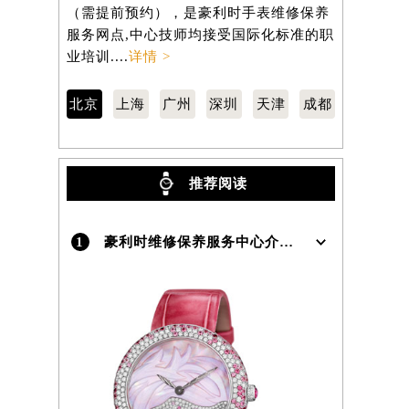
长安街1号东方广场写字楼W3座6层602室
桥路3号港汇
（需提前预约），是豪利时手表维修保养
（需提前预
服务网点,中心技师均接受国际化标准的职
服务网点,
）
业培训....
详情 >
业培训....
详
北京
上海
广州
深圳
天津
成都
推荐阅读
1
豪利时维修保养服务中心介绍 | Oris