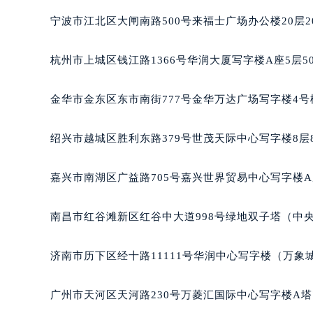
武汉市江汉区解放大道686号世界贸易
南宁市青秀区金湖路59号地王大厦12
宁波市江北区大闸南路500号来福士广场办公楼20层2
合肥市蜀山区潜山路111号万象城华润
泉州市丰泽区宝洲路729号浦西万达中
杭州市上城区钱江路1366号华润大厦写字楼A座5层5
青岛市南区山东路6号华润大厦B座2
烟台市芝罘区胜利路139号万达金融中
金华市金东区东市南街777号金华万达广场写字楼4号楼
长春市朝阳区西安大路727号中银大厦
贵阳市南明区都司高架桥路33号亨特
绍兴市越城区胜利东路379号世茂天际中心写字楼8层
昆明市盘龙区北京路928号同德昆明
石家庄市长安区中山东路39号勒泰中
嘉兴市南湖区广益路705号嘉兴世界贸易中心写字楼A座
西安市碑林区南关正街88号华侨城长
海口市龙华区金贸东路5号海口华润大厦
南昌市红谷滩新区红谷中大道998号绿地双子塔（中央
唐山市路南区新华东道100号万达广场
台州市椒江区东海大道1800号腾达中
济南市历下区经十路11111号华润中心写字楼（万象城
内蒙古自治区呼和浩特市玉泉区大学西
甘肃省兰州市七里河区西津西路16号兰
广州市天河区天河路230号万菱汇国际中心写字楼A塔