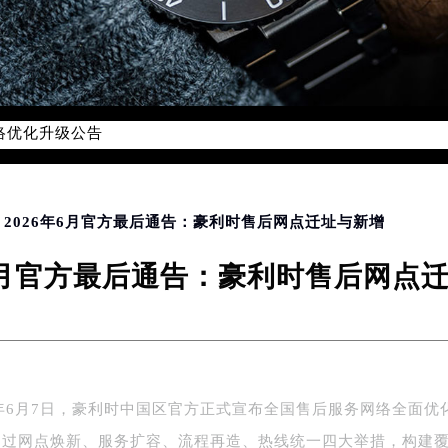
网络优化升级公告
线：400-609-9509
09-9509，服务覆盖中国大陆、香港、澳门、台湾全部区域（非大陆
网点地址：
国际中心写字楼D座11层1102室（北京总部）（需提前预约）
> 2026年6月官方最后通告：豪利时售后网点迁址与新增
字楼W3座6层602室（需提前预约）
年6月官方最后通告：豪利时售后网点
融中心写字楼26层2603室（需提前预约）
2座37层3705室（需提前预约）
际广场写字楼8层806室（需提前预约）
南京中心写字楼22层C1-1室（需提前预约）
中心写字楼5号楼10层1008室（需提前预约）
6年6月7日，豪利时中国区官方正式宣布全国售后服务网络全面优
FC国际金融中心写字楼35层3508室（需提前预约）