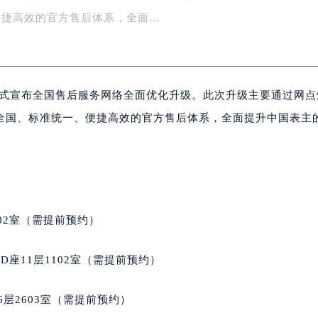
通过网点焕新、服务扩容、流程再造、热线统一四大举措，构建
楼1号楼18层1803室（需提前预约）
字楼1号楼16层1604室（需提前预约）
便捷高效的官方售后体系，全面…
务中心东塔写字楼（华润万象城）17层1706室（需提前预约）
场办公楼20层2009室（需提前预约）
写字楼A座5层503-5室（需提前预约）
方正式宣布全国售后服务网络全面优化升级。此次升级主要通过网
广场写字楼4号楼22层2209室（需提前预约）
际中心写字楼8层805室（需提前预约）
全国、标准统一、便捷高效的官方售后体系，全面提升中国表主
易中心写字楼A座13层1304室（需提前预约）
绿地双子塔（中央广场）A1座办公楼14层07室（需提前预约）
心写字楼（万象城）15层1508室（需提前预约）
际中心写字楼A塔7层704室（需提前预约）
世界贸易中心大厦南塔写字楼15层07室（需提前预约）
02室（需提前预约）
厦写字楼17层1701室（需提前预约）
厦写字楼1座30层05室（需提前预约）
座11层1102室（需提前预约）
字楼B座11层1104室（需提前预约）
写字楼15层03室（需提前预约）
层2603室（需提前预约）