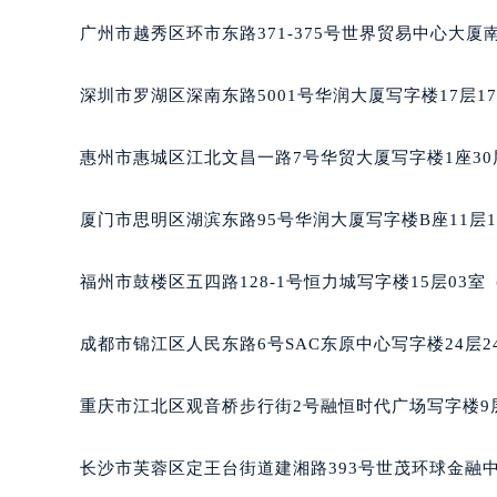
重庆市解放碑渝中区民权路28号英利
黑龙江省大庆市萨尔图区会战大街豪
广州市越秀区环市东路371-375号世界贸易中心大厦
黑龙江省鹤岗市向阳区红军路豪利时
黑龙江省黑河市爱辉区中央街豪利时
深圳市罗湖区深南东路5001号华润大厦写字楼17层1
黑龙江省鸡西市鸡冠区红军路豪利时
黑龙江省佳木斯市向阳区长安路豪利
惠州市惠城区江北文昌一路7号华贸大厦写字楼1座30
黑龙江省牡丹江市东安区太平路豪利
黑龙江省七台河市桃山区大同街豪利
厦门市思明区湖滨东路95号华润大厦写字楼B座11层1
黑龙江省齐齐哈尔市龙沙区龙华路豪
黑龙江省双鸭山市尖山区新兴大街豪
福州市鼓楼区五四路128-1号恒力城写字楼15层03
黑龙江省绥化市北林区新华街与康庄
黑龙江省伊春市伊美区通河路豪利时
成都市锦江区人民东路6号SAC东原中心写字楼24层2
吉林省白城市洮北区明仁南街豪利时
吉林省白山市浑江区浑江大街豪利时
重庆市江北区观音桥步行街2号融恒时代广场写字楼9层
吉林省吉林市船营区河南街豪利时售
吉林省辽源市龙山区人民大街豪利时
长沙市芙蓉区定王台街道建湘路393号世茂环球金融中