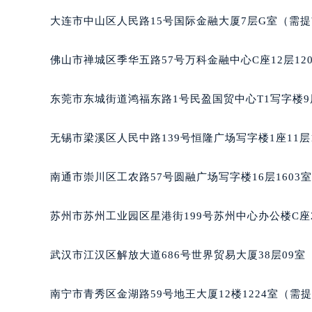
辽宁省营口市站前区市府路与渤海大
辽宁省沈阳市沈河区中街路137号亨
大连市中山区人民路15号国际金融大厦7层G室（需
辽宁省沈阳市沈河区中街路83号亨
北京市朝阳区建国门外大街甲6号华熙
佛山市禅城区季华五路57号万科金融中心C座12层12
北京市东城区东长安街1号王府井东方
河北省保定市竞秀区朝阳北大街北国
东莞市东城街道鸿福东路1号民盈国贸中心T1写字楼9
内蒙古自治区阿拉善盟市左旗土尔扈
内蒙古自治区巴彦淖尔市临河区新华
无锡市梁溪区人民中路139号恒隆广场写字楼1座11层
内蒙古自治区包头市青山区幸福路甲
内蒙古自治区赤峰市红山区哈达街豪
南通市崇川区工农路57号圆融广场写字楼16层1603
内蒙古自治区鄂尔多斯市东胜区伊金
内蒙古自治区呼伦贝尔市海拉尔区中
苏州市苏州工业园区星港街199号苏州中心办公楼C座
内蒙古自治区通辽市科尔沁区明仁大
内蒙古自治区乌海市海勃湾区人民南
武汉市江汉区解放大道686号世界贸易大厦38层09
内蒙古自治区乌兰察布市集宁区恩和
内蒙古自治区锡林郭勒盟市锡林浩特
南宁市青秀区金湖路59号地王大厦12楼1224室（需