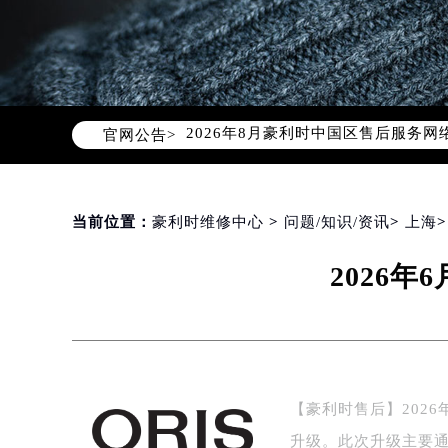
2026年8月豪利时中国区售后服务
官网公告>
2026年8月豪利时全国官方售后客户服务热
豪利时官方全国统一服务热线400-6
2026年8月豪利时售后服务中心最新
北京市朝阳区建国门外大街甲6号华熙
当前位置：
豪利时维修中心
>
问题/知识/资讯
>
上海
北京市东城区东长安街1号东方广场写
2026
天津市和平区赤峰道136号天津国际金
上海市徐汇区虹桥路3号港汇中心写字楼
上海市黄浦区南京东路299号宏伊国
南京市秦淮区中山南路1号（新街口）
常州市新北区龙锦路1590号现代传媒
【豪利时售后】202
徐州市鼓楼区淮海东路29号苏宁广场I