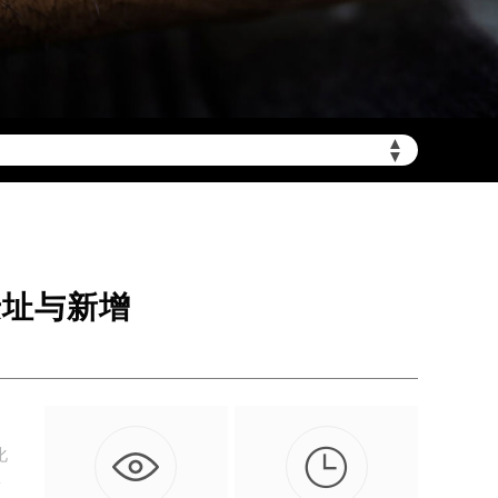
▲
▼
需加拨“+86”）
迁址与新增

化