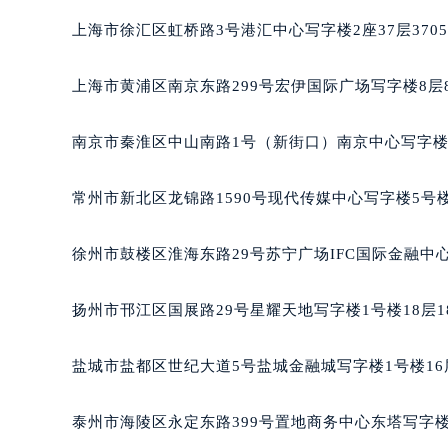
成都市锦江区人民东路6号SAC东原中
重庆市江北区观音桥步行街2号融恒时
上海市徐汇区虹桥路3号港汇中心写字楼2座37层370
长沙市芙蓉区定王台街道建湘路393
郑州市二七区铭功路10号华润大厦写字
上海市黄浦区南京东路299号宏伊国际广场写字楼8层
太原市迎泽区解放路15号亨得利名
沈阳市沈河区中街路137号亨得利名
南京市秦淮区中山南路1号（新街口）南京中心写字楼2
沈阳市沈河区中街路83号亨得利名
乌鲁木齐市天山区红山路26号时代广场
常州市新北区龙锦路1590号现代传媒中心写字楼5号楼
温州市鹿城区锦绣路1067号置信广场
哈尔滨市道里区友谊西路600号富力中
徐州市鼓楼区淮海东路29号苏宁广场IFC国际金融中心
大连市中山区人民路15号国际金融大
佛山市禅城区季华五路57号万科金融中
扬州市邗江区国展路29号星耀天地写字楼1号楼18层1
东莞市东城街道鸿福东路1号民盈国贸
无锡市梁溪区人民中路139号恒隆广场
盐城市盐都区世纪大道5号盐城金融城写字楼1号楼16
南通市崇川区工农路57号圆融广场写字
苏州市苏州工业园区星港街199号苏州
泰州市海陵区永定东路399号置地商务中心东塔写字楼