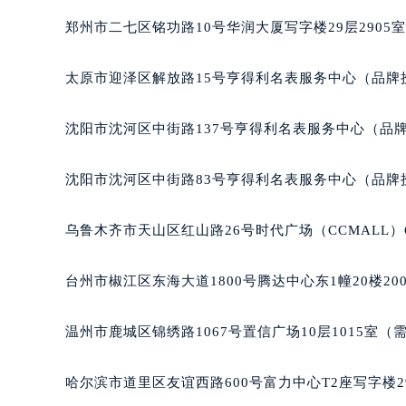
吉林省梅河口市新华街道梅河大街豪
吉林省四平市铁东区紫气大路与南九
郑州市二七区铭功路10号华润大厦写字楼29层2905
吉林省松原市宁江区五环大街豪利时
吉林省通化市东昌区环通乡江南大街
太原市迎泽区解放路15号亨得利名表服务中心（品牌
吉林省延边市延吉市解放路豪利时售
辽宁省鞍山市铁东区站前街豪利时售
沈阳市沈河区中街路137号亨得利名表服务中心（品
辽宁省本溪市平山区胜利路豪利时售
辽宁省朝阳市双塔区新华路豪利时售
沈阳市沈河区中街路83号亨得利名表服务中心（品牌
辽宁省丹东市振兴区七经街豪利时售
辽宁省抚顺市新抚区东一路豪利时售
乌鲁木齐市天山区红山路26号时代广场（CCMALL）C
辽宁省阜新市海州区解放大街豪利时
辽宁省葫芦岛市连山区中央路豪利时
台州市椒江区东海大道1800号腾达中心东1幢20楼20
辽宁省锦州市古塔区中央大街豪利时
辽宁省辽阳市白塔区新运大街豪利时
温州市鹿城区锦绣路1067号置信广场10层1015室（
辽宁省盘锦市兴隆台区石油大街豪利
辽宁省铁岭市银州区南马路豪利时售
哈尔滨市道里区友谊西路600号富力中心T2座写字楼2