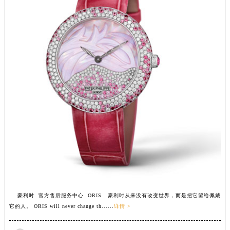
豪利时 官方售后服务中心 ORIS 豪利时从来没有改变世界，而是把它留给佩戴
它的人。 ORIS will never change th......
详情 >