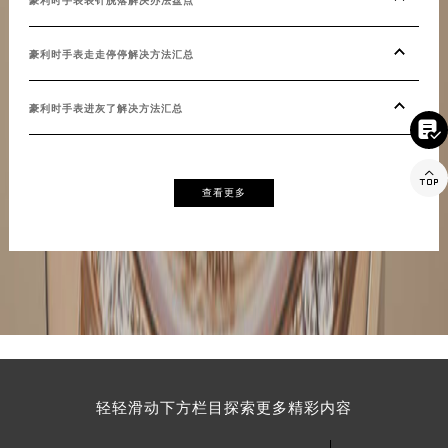
豪利时手表表针脱落解决办法盘点
豪利
豪利时手表走走停停解决方法汇总
豪利
豪利时手表进灰了解决方法汇总

豪利

查看更多
轻轻滑动下方栏目探索更多精彩内容