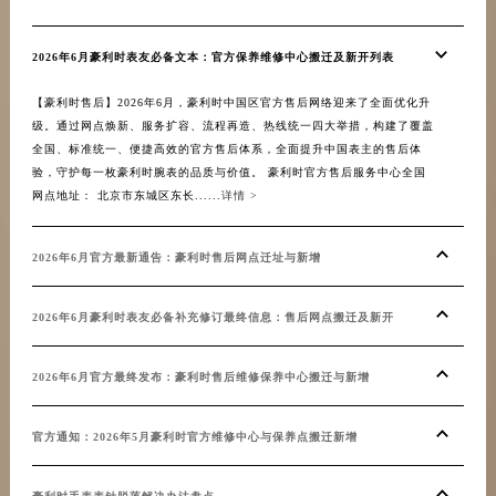
2026年6月豪利时表友必备文本：官方保养维修中心搬迁及新开列表
20
【豪利时售后】2026年6月，豪利时中国区官方售后网络迎来了全面优化升
【豪
级。通过网点焕新、服务扩容、流程再造、热线统一四大举措，构建了覆盖
服务
全国、标准统一、便捷高效的官方售后体系，全面提升中国表主的售后体
四大
验，守护每一枚豪利时腕表的品质与价值。 豪利时官方售后服务中心全国
全面
网点地址： 北京市东城区东长......
详情 >
利时官
2026年6月官方最新通告：豪利时售后网点迁址与新增
20
2026年6月豪利时表友必备补充修订最终信息：售后网点搬迁及新开
20
2026年6月官方最终发布：豪利时售后维修保养中心搬迁与新增
20
官方通知：2026年5月豪利时官方维修中心与保养点搬迁新增
豪利
通知