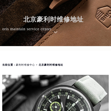
北京豪利时维修地址
oris maintain service center
当前位置：
豪利时维修中心
> 北京豪利时维修地址