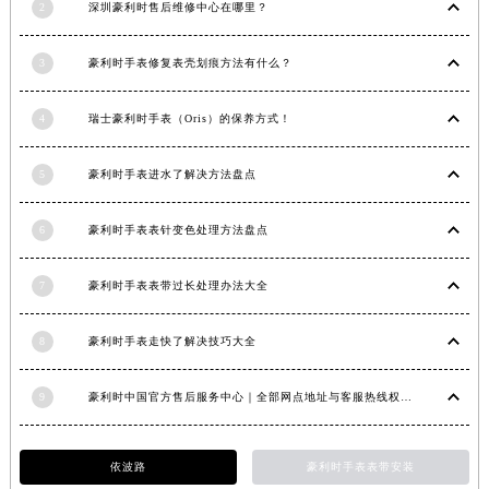
2
深圳豪利时售后维修中心在哪里？
3
豪利时手表修复表壳划痕方法有什么？
4
瑞士豪利时手表（Oris）的保养方式！
5
豪利时手表进水了解决方法盘点
6
豪利时手表表针变色处理方法盘点
7
豪利时手表表带过长处理办法大全
8
豪利时手表走快了解决技巧大全
9
豪利时中国官方售后服务中心｜全部网点地址与客服热线权威信息公示（2026年7月最新）
依波路
豪利时手表表带安装